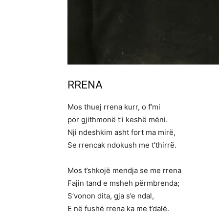
RRENA
Mos thuej rrena kurr, o f’mi
por gjithmonë t’i keshë mëni.
Nji ndeshkim asht fort ma mirë,
Se rrencak ndokush me t’thirrë.
Mos t’shkojë mendja se me rrena
Fajin tand e msheh përmbrenda;
S’vonon dita, gja s’e ndal,
E në fushë rrena ka me t’dalë.