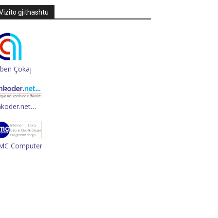
Vizito gjithashtu
rben Çokaj
hkoder.net…
MC Computer