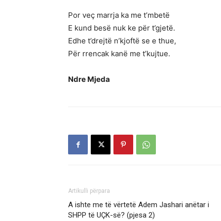
Por veç marrja ka me t’mbetë
E kund besë nuk ke për t’gjetë.
Edhe t’drejtë n’kjoftë se e thue,
Për rrencak kanë me t’kujtue.
Ndre Mjeda
Artikulli përpara
A ishte me të vërtetë Adem Jashari anëtar i
SHPP të UÇK-së? (pjesa 2)