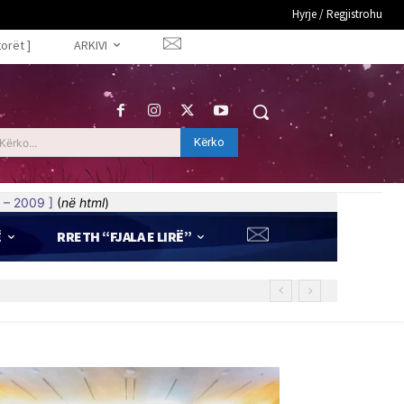
Hyrje / Regjistrohu
torët ]
ARKIVI
Kërko
Kërko...
 – 2009 ]
(
në html
)
Ë
RRETH “FJALA E LIRË”