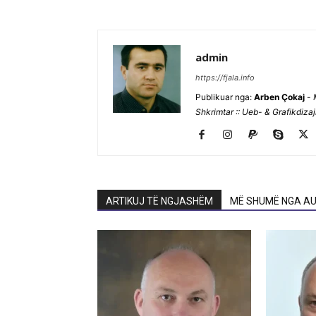
admin
https://fjala.info
Publikuar nga:
Arben Çokaj
-
Shkrimtar :: Ueb- & Grafikdiza
ARTIKUJ TË NGJASHËM
MË SHUMË NGA AU