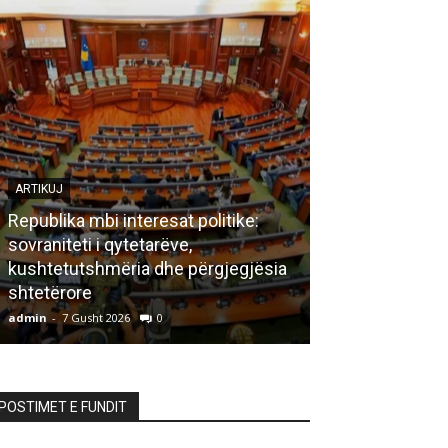
ARTIKUJ
Republika mbi interesat politike:
sovraniteti i qytetarëve,
LETËRSI
kushtetutshmëria dhe përgjegjësia
shtetërore
Bisedë me za
admin
-
7 Gusht 2026
0
admin
-
7 Gusht 20
POSTIMET E FUNDIT