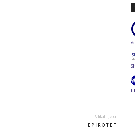
A
S
B
Artikulli tjetër
E P I R O T Ë T