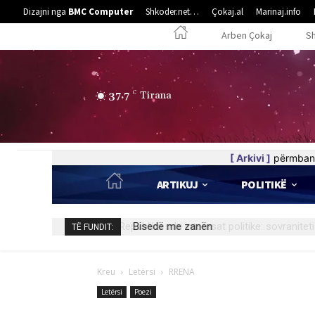
Dizajni nga
BMC Computer
Shkoder.net…
Çokaj.al
Marinaj.info
Arben Çokaj
S
37.7
C
Tirana
[ Arkivi ]
përmban 
ARTIKUJ
POLITIKË
Bisedë me zanën
TË FUNDIT:
Kreu
Letërsi
RRENA
Letërsi
Poezi