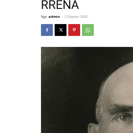
RRENA
Nga
admin
-
2 Dhjetor 2023