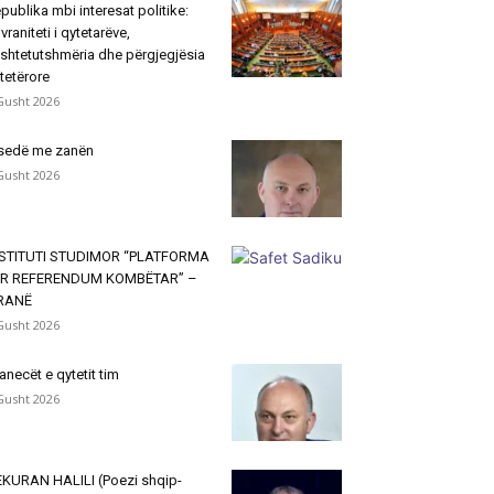
publika mbi interesat politike:
vraniteti i qytetarëve,
shtetutshmëria dhe përgjegjësia
tetërore
Gusht 2026
sedë me zanën
Gusht 2026
NSTITUTI STUDIMOR “PLATFORMA
ËR REFERENDUM KOMBËTAR” –
IRANË
Gusht 2026
janecët e qytetit tim
Gusht 2026
KURAN HALILI (Poezi shqip-