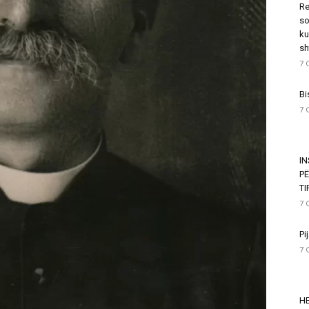
Re
so
ku
sh
7 
Bi
7 
I
P
T
7 
Pi
7 
HE