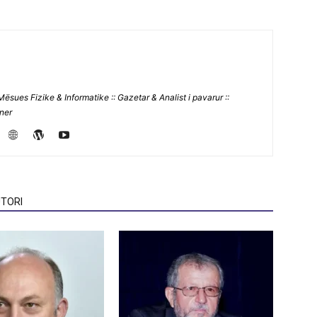
Mësues Fizike & Informatike :: Gazetar & Analist i pavarur ::
jner
TORI