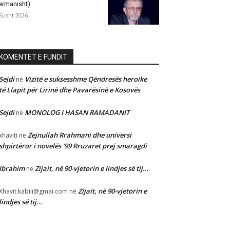
ermanisht)
Gusht 2026
KOMENTET E FUNDIT
Sejdi
Vizitë e suksesshme Qëndresës heroike
në
të Llapit për Lirinë dhe Pavarësinë e Kosovës
Sejdi
MONOLOG I HASAN RAMADANIT
në
Zejnullah Rrahmani dhe universi
xhaviti
në
shpirtëror i novelës ‘99 Rruzaret prej smaragdi
Ibrahim
Zijait, në 90-vjetorin e lindjes së tij…
në
Zijait, në 90-vjetorin e
Xhavit.kabili@gmai.com
në
lindjes së tij…