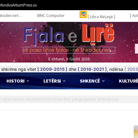
MundusArtiumPress.us
hkoder.net…
BMC Computer
[ Au
[ Libra NëLinjë ]
E shtunë, 8 Gusht 2026
shkrime nga vitet
[ 2009-2015 ]
dhe
[ 2016-2021 ]
, ndërsa
[ 2003
HISTORI
LETËRSI
SHKENCË
KULTUR