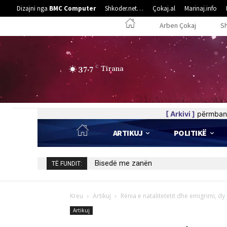
Dizajni nga
BMC Computer
Shkoder.net…
Çokaj.al
Marinaj.info
Arben Çokaj
S
37.7
C
Tirana
[ Arkivi ]
përmban 
ARTIKUJ
POLITIKË
Bisedë me zanën
TË FUNDIT:
Kreu
Artikuj
Rënia e natalitetetit dhe emigrimi, d
Artikuj