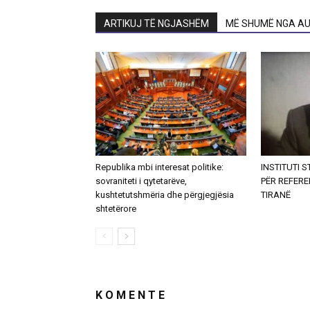
ARTIKUJ TË NGJASHËM
MË SHUMË NGA AU
Republika mbi interesat politike:
INSTITUTI 
sovraniteti i qytetarëve,
PËR REFER
kushtetutshmëria dhe përgjegjësia
TIRANË
shtetërore
K O M E N T E