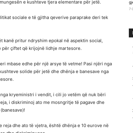
ungesën e kushteve tjera elementare për jetë.
gj
7 
ikat sociale e të gjitha qeverive paraprake deri tek
rët kanë pritur ndryshim epokal në aspektin social,
për çiftet që krijojnë lidhje martesore.
eri mbase edhe për një arsye të vetme! Pasi njëri nga
i kushteve solide për jetë dhe dhënja e banesave nga
tesore.
ga kryeministri i vendit, i cili jo vetëm që nuk bëri
reja, i diskriminoj ato me mosngritje të pagave dhe
(banesave)!
 e reja dhe ato të vjetra, është dhënja e 10 eurove në