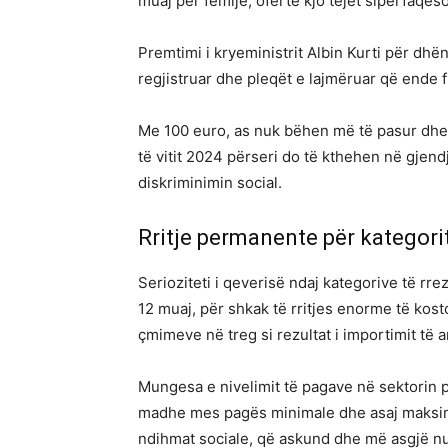
muaj për fëmijë, ofertë kjo tejët sipërfaqë
Premtimi i kryeministrit Albin Kurti për dhë
regjistruar dhe pleqët e lajmëruar që ende 
Me 100 euro, as nuk bëhen më të pasur dhe a
të vitit 2024 përseri do të kthehen në gje
diskriminimin social.
Rritje permanente për kategorit
Serioziteti i qeverisë ndaj kategorive të r
12 muaj, për shkak të rritjes enorme të kosto
çmimeve në treg si rezultat i importimit të 
Mungesa e nivelimit të pagave në sektorin p
madhe mes pagës minimale dhe asaj maksimal
ndihmat sociale, që askund dhe më asgjë nu