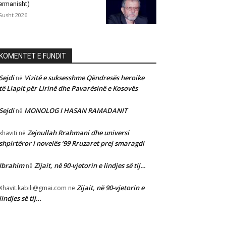
ermanisht)
Gusht 2026
KOMENTET E FUNDIT
Sejdi
Vizitë e suksesshme Qëndresës heroike
në
të Llapit për Lirinë dhe Pavarësinë e Kosovës
Sejdi
MONOLOG I HASAN RAMADANIT
në
Zejnullah Rrahmani dhe universi
xhaviti
në
shpirtëror i novelës ‘99 Rruzaret prej smaragdi
Ibrahim
Zijait, në 90-vjetorin e lindjes së tij…
në
Zijait, në 90-vjetorin e
Xhavit.kabili@gmai.com
në
lindjes së tij…