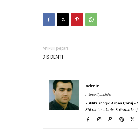
Artikulli përpara
DISIDENTI
admin
https://fjala.info
Publikuar nga:
Arben Çokaj
-
Shkrimtar :: Ueb- & Grafikdiza