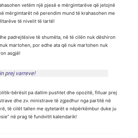
krahasohen vetëm një pjesë e mërgimtarëve që jetojnë
jithë mërgimtarët në perendim mund të krahasohen me
tarëve të nivelit të lartë!
e padrejtësive të shumëta, në të cilën nuk dëshiron
ët nuk martohen, por edhe ata që nuk martohen nuk
ron asgjë!
n prej varreve!
olitik-bërësit pa dallim pushtet dhe opozitë, filluar prej
strave dhe zv. ministrave të zgjedhur nga partitë në
orë, të cilët tallen me qytetarët e nëpërkëmbur duke ju
sie” në prag të fundvitit kalendarik!