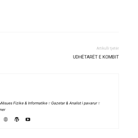
Artikulli tjetër
UDHËTARËT E KOMBIT
Mësues Fizike & Informatike :: Gazetar & Analist i pavarur ::
jner