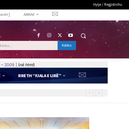
Hyrje / Regjistrohu
torët ]
ARKIVI
Kërko
Kërko...
 – 2009 ]
(
në html
)
Ë
RRETH “FJALA E LIRË”