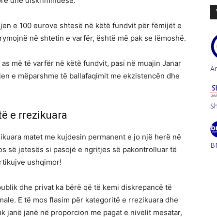
sore dhe diskriminuese.
njen e 100 eurove shtesë në këtë fundvit për fëmijët e
frymojnë në shtetin e varfër, është më pak se lëmoshë.
s më të varfër në këtë fundvit, pasi në muajin Janar
A
ndjen e mëparshme të ballafaqimit me ekzistencën dhe
S
ë e rrezikuara
rezikuara matet me kujdesin permanent e jo një herë në
B
s së jetesës si pasojë e ngritjes së pakontrolluar të
artikujve ushqimor!
ublik dhe privat ka bërë që të kemi diskrepancë të
e. E të mos flasim për kategoritë e rrezikuara dhe
k janë janë në proporcion me pagat e nivelit mesatar,