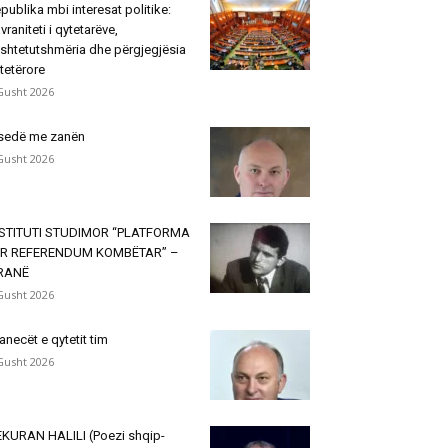
publika mbi interesat politike:
vraniteti i qytetarëve,
shtetutshmëria dhe përgjegjësia
tetërore
Gusht 2026
sedë me zanën
Gusht 2026
NSTITUTI STUDIMOR “PLATFORMA
ËR REFERENDUM KOMBËTAR” –
IRANË
Gusht 2026
janecët e qytetit tim
Gusht 2026
KURAN HALILI (Poezi shqip-