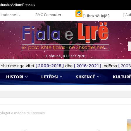
MundusArtiumPress.us
hkoder.net…
BMC Computer
[ Au
[ Libra NëLinjë ]
E shtunë, 8 Gusht 2026
shkrime nga vitet
[ 2009-2015 ]
dhe
[ 2016-2021 ]
, ndërsa
[ 2003
HISTORI
LETËRSI
SHKENCË
KULTUR
y plagët e mëdha të Kosovës!