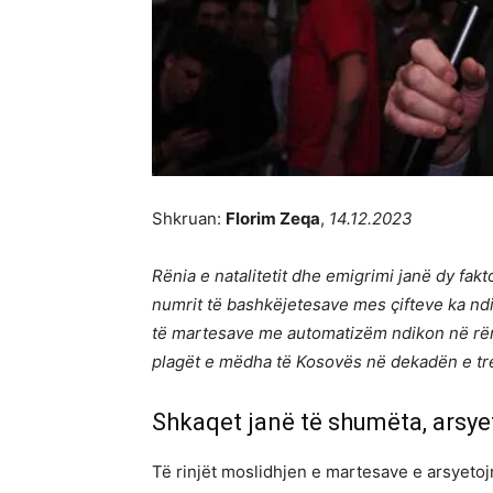
Shkruan:
Florim Zeqa
,
14.12.2023
Rënia e natalitetit dhe emigrimi janë dy fakt
numrit të bashkëjetesave mes çifteve ka nd
të martesave me automatizëm ndikon në rënien
plagët e mëdha të Kosovës në dekadën e tret
Shkaqet janë të shumëta, arsye
Të rinjët moslidhjen e martesave e arsyeto