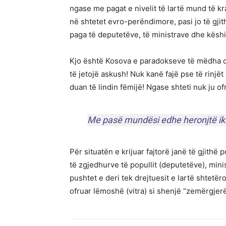
ngase me pagat e nivelit të lartë mund të 
në shtetet evro-perëndimore, pasi jo të g
paga të deputetëve, të ministrave dhe këshill
Kjo është Kosova e paradokseve të mëdha dh
të jetojë askush! Nuk kanë fajë pse të rinj
duan të lindin fëmijë! Ngase shteti nuk ju of
Me pasë mundësi edhe heronjtë iki
Për situatën e krijuar fajtorë janë të gjithë p
të zgjedhurve të popullit (deputetëve), mini
pushtet e deri tek drejtuesit e lartë shtetër
ofruar lëmoshë (vitra) si shenjë “zemërgjerë