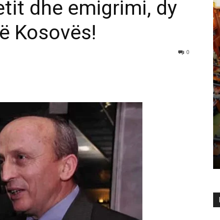
etit dhe emigrimi, dy
të Kosovës!
0