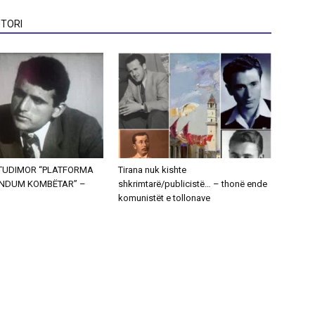
TORI
STUDIMOR “PLATFORMA
Tirana nuk kishte
ENDUM KOMBËTAR” –
shkrimtarë/publicistë… – thonë ende
komunistët e tollonave