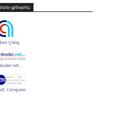
Vizito gjithashtu
rben Çokaj
hkoder.net…
MC Computer