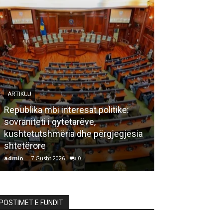
ARTIKUJ
Republika mbi interesat politike:
sovraniteti i qytetarëve,
LETËRSI
kushtetutshmëria dhe përgjegjësia
shtetërore
Bisedë me za
admin
-
7 Gusht 2026
0
admin
-
7 Gusht 20
POSTIMET E FUNDIT