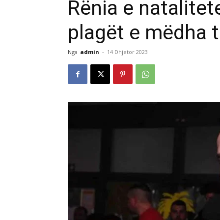
Rënia e natalitet
plagët e mëdha 
Nga
admin
-
14 Dhjetor 2023