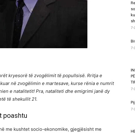
Re
so
ku
sh
7 
Bi
7 
I
orët kryesorë të zvogëlimit të popullsisë. Rritja e
P
T
ikuar në zvogëlimin e martesave, kurse rënia e numrit
7 
 e natalitetit! Pra, nataliteti dhe emigrimi janë dy
ë të shekullit 21.
Pi
7 
t poashtu
jnë me kushtet socio-ekonomike, gjegjësisht me
HE