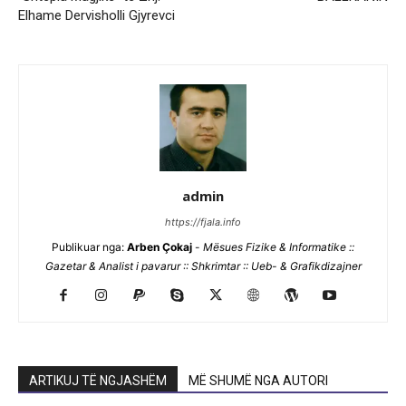
Elhame Dervisholli Gjyrevci
admin
https://fjala.info
Publikuar nga:
Arben Çokaj
-
Mësues Fizike & Informatike ::
Gazetar & Analist i pavarur :: Shkrimtar :: Ueb- & Grafikdizajner
ARTIKUJ TË NGJASHËM
MË SHUMË NGA AUTORI