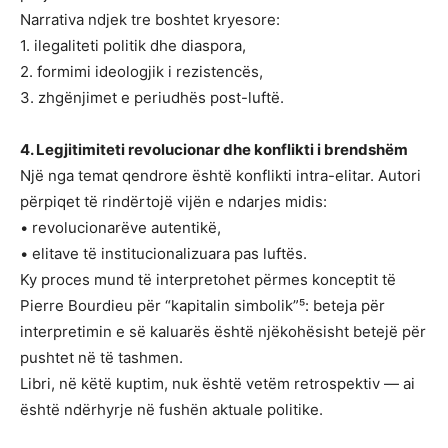
Narrativa ndjek tre boshtet kryesore:
1. ilegaliteti politik dhe diaspora,
2. formimi ideologjik i rezistencës,
3. zhgënjimet e periudhës post-luftë.
4. Legjitimiteti revolucionar dhe konflikti i brendshëm
Një nga temat qendrore është konflikti intra-elitar. Autori
përpiqet të rindërtojë vijën e ndarjes midis:
• revolucionarëve autentikë,
• elitave të institucionalizuara pas luftës.
Ky proces mund të interpretohet përmes konceptit të
Pierre Bourdieu për “kapitalin simbolik”⁵: beteja për
interpretimin e së kaluarës është njëkohësisht betejë për
pushtet në të tashmen.
Libri, në këtë kuptim, nuk është vetëm retrospektiv — ai
është ndërhyrje në fushën aktuale politike.