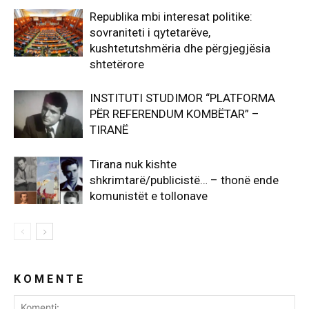
Republika mbi interesat politike:
sovraniteti i qytetarëve,
kushtetutshmëria dhe përgjegjësia
shtetërore
INSTITUTI STUDIMOR “PLATFORMA
PËR REFERENDUM KOMBËTAR” –
TIRANË
Tirana nuk kishte
shkrimtarë/publicistë… – thonë ende
komunistët e tollonave
K O M E N T E