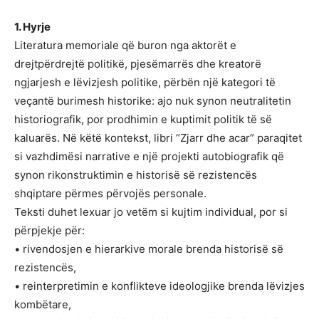
1. Hyrje
Literatura memoriale që buron nga aktorët e
drejtpërdrejtë politikë, pjesëmarrës dhe kreatorë
ngjarjesh e lëvizjesh politike, përbën një kategori të
veçantë burimesh historike: ajo nuk synon neutralitetin
historiografik, por prodhimin e kuptimit politik të së
kaluarës. Në këtë kontekst, libri “Zjarr dhe acar” paraqitet
si vazhdimësi narrative e një projekti autobiografik që
synon rikonstruktimin e historisë së rezistencës
shqiptare përmes përvojës personale.
Teksti duhet lexuar jo vetëm si kujtim individual, por si
përpjekje për:
• rivendosjen e hierarkive morale brenda historisë së
rezistencës,
• reinterpretimin e konflikteve ideologjike brenda lëvizjes
kombëtare,