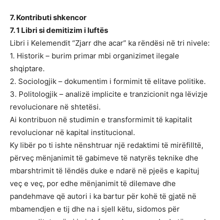
7. Kontributi shkencor
7. 1 Libri si demitizim i luftës
Libri i Kelemendit “Zjarr dhe acar” ka rëndësi në tri nivele:
1. Historik – burim primar mbi organizimet ilegale
shqiptare.
2. Sociologjik – dokumentim i formimit të elitave politike.
3. Politologjik – analizë implicite e tranzicionit nga lëvizje
revolucionare në shtetësi.
Ai kontribuon në studimin e transformimit të kapitalit
revolucionar në kapital institucional.
Ky libër po ti ishte nënshtruar një redaktimi të mirëfilltë,
përveç mënjanimit të gabimeve të natyrës teknike dhe
mbarshtrimit të lëndës duke e ndarë në pjeës e kapituj
veç e veç, por edhe mënjanimit të dilemave dhe
pandehmave që autori i ka bartur për kohë të gjatë në
mbamendjen e tij dhe na i sjell këtu, sidomos për