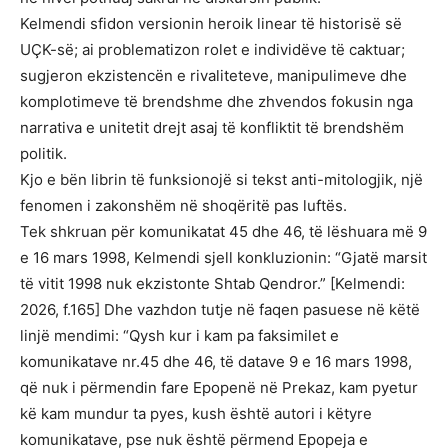
Kelmendi sfidon versionin heroik linear të historisë së
UÇK-së; ai problematizon rolet e individëve të caktuar;
sugjeron ekzistencën e rivaliteteve, manipulimeve dhe
komplotimeve të brendshme dhe zhvendos fokusin nga
narrativa e unitetit drejt asaj të konfliktit të brendshëm
politik.
Kjo e bën librin të funksionojë si tekst anti-mitologjik, një
fenomen i zakonshëm në shoqëritë pas luftës.
Tek shkruan për komunikatat 45 dhe 46, të lëshuara më 9
e 16 mars 1998, Kelmendi sjell konkluzionin: “Gjatë marsit
të vitit 1998 nuk ekzistonte Shtab Qendror.” [Kelmendi:
2026, f.165] Dhe vazhdon tutje në faqen pasuese në këtë
linjë mendimi: “Qysh kur i kam pa faksimilet e
komunikatave nr.45 dhe 46, të datave 9 e 16 mars 1998,
që nuk i përmendin fare Epopenë në Prekaz, kam pyetur
kë kam mundur ta pyes, kush është autori i këtyre
komunikatave, pse nuk është përmend Epopeja e