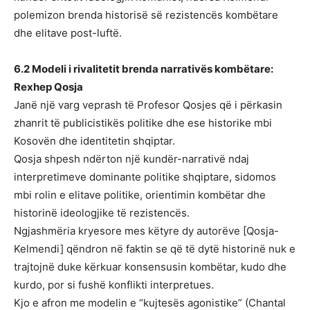
polemizon brenda historisë së rezistencës kombëtare
dhe elitave post-luftë.
6.2 Modeli i rivalitetit brenda narrativës kombëtare:
Rexhep Qosja
Janë një varg veprash të Profesor Qosjes që i përkasin
zhanrit të publicistikës politike dhe ese historike mbi
Kosovën dhe identitetin shqiptar.
Qosja shpesh ndërton një kundër-narrativë ndaj
interpretimeve dominante politike shqiptare, sidomos
mbi rolin e elitave politike, orientimin kombëtar dhe
historinë ideologjike të rezistencës.
Ngjashmëria kryesore mes këtyre dy autorëve [Qosja-
Kelmendi] qëndron në faktin se që të dytë historinë nuk e
trajtojnë duke kërkuar konsensusin kombëtar, kudo dhe
kurdo, por si fushë konflikti interpretues.
Kjo e afron me modelin e “kujtesës agonistike” (Chantal