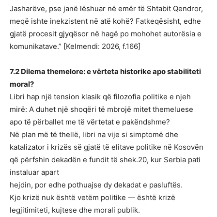
Jasharëve, pse janë lëshuar në emër të Shtabit Qendror,
meqë ishte inekzistent në atë kohë? Fatkeqësisht, edhe
gjatë procesit gjyqësor në hagë po mohohet autorësia e
komunikatave.” [Kelmendi: 2026, f.166]
7.2 Dilema themelore: e vërteta historike apo stabiliteti
moral?
Libri hap një tension klasik që filozofia politike e njeh
mirë: A duhet një shoqëri të mbrojë mitet themeluese
apo të përballet me të vërtetat e pakëndshme?
Në plan më të thellë, libri na vije si simptomë dhe
katalizator i krizës së gjatë të elitave politike në Kosovën
që përfshin dekadën e fundit të shek.20, kur Serbia pati
instaluar apart
hejdin, por edhe pothuajse dy dekadat e pasluftës.
Kjo krizë nuk është vetëm politike — është krizë
legjitimiteti, kujtese dhe morali publik.