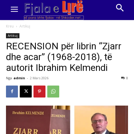
Kreu
Artikuj
Artikuj
RECENSION për librin “Zjarr
dhe acar” (1968-2018), të
autorit Ibrahim Kelmendi
Nga
admin
-
2 Mars 2026
0