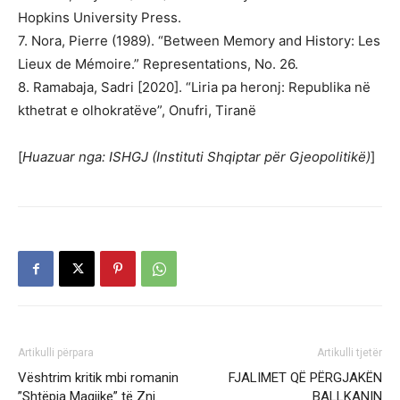
Hopkins University Press.
7. Nora, Pierre (1989). “Between Memory and History: Les
Lieux de Mémoire.” Representations, No. 26.
8. Ramabaja, Sadri [2020]. “Liria pa heronj: Republika në
kthetrat e olhokratëve”, Onufri, Tiranë
[
Huazuar nga: ISHGJ (Instituti Shqiptar për Gjeopolitikë)
]
Artikulli përpara
Artikulli tjetër
Vështrim kritik mbi romanin
FJALIMET QË PËRGJAKËN
”Shtëpia Magjike” të Znj.
BALLKANIN