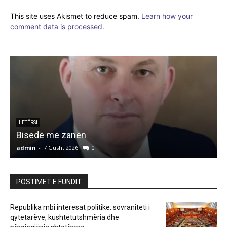
This site uses Akismet to reduce spam.
Learn how your
comment data is processed.
LETËRSI
Bisedë me zanën
admin
-
7 Gusht 2026
0
a
POSTIMET E FUNDIT
Republika mbi interesat politike: sovraniteti i
qytetarëve, kushtetutshmëria dhe