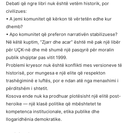
Debati që ngre libri nuk është vetëm historik, por
civilizues:
• A jemi komunitet që kërkon të vërtetën edhe kur
dhemb?
• Apo komunitet që preferon narrativën stabilizuese?
Në këtë kuptim, “Zjarr dhe acar” është më pak një libër
për UÇK-në dhe më shumë një pasqyrë për moralin
publik shqiptar pas vitit 1999.
Problemi kryesor nuk është konflikti mes versioneve të
historisë, por mungesa e një elite që respekton
trashëgiminë e luftës, por e ndan atë nga menaxhimi i
përditshëm i shtetit.
Kosova ende nuk ka prodhuar plotësisht një elitë post-
heroike — një klasë politike që mbështetet te
kompetenca institucionale, etika publike dhe
llogaridhënia demokratike.