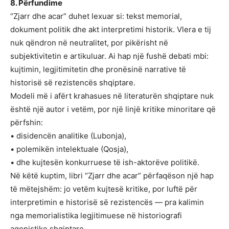
8. Përfundime
“Zjarr dhe acar” duhet lexuar si: tekst memorial,
dokument politik dhe akt interpretimi historik. Vlera e tij
nuk qëndron në neutralitet, por pikërisht në
subjektivitetin e artikuluar. Ai hap një fushë debati mbi:
kujtimin, legjitimitetin dhe pronësinë narrative të
historisë së rezistencës shqiptare.
Modeli më i afërt krahasues në literaturën shqiptare nuk
është një autor i vetëm, por një linjë kritike minoritare që
përfshin:
• disidencën analitike (Lubonja),
• polemikën intelektuale (Qosja),
• dhe kujtesën konkurruese të ish-aktorëve politikë.
Në këtë kuptim, libri “Zjarr dhe acar” përfaqëson një hap
të mëtejshëm: jo vetëm kujtesë kritike, por luftë për
interpretimin e historisë së rezistencës — pra kalimin
nga memorialistika legjitimuese në historiografi
agonistike shqiptare.