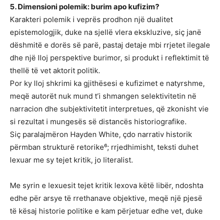
5. Dimensioni polemik: burim apo kufizim?
Karakteri polemik i veprës prodhon një dualitet
epistemologjik, duke na sjellë vlera ekskluzive, siç janë
dëshmitë e dorës së parë, pastaj detaje mbi rrjetet ilegale
dhe një lloj perspektive burimor, si produkt i reflektimit të
thellë të vet aktorit politik.
Por ky lloj shkrimi ka gjithësesi e kufizimet e natyrshme,
meqë autorët nuk mund t’i shmangen selektivitetin në
narracion dhe subjektivitetit interpretues, që zkonisht vie
si rezultat i mungesës së distancës historiografike.
Siç paralajmëron Hayden White, çdo narrativ historik
përmban strukturë retorike⁶; rrjedhimisht, teksti duhet
lexuar me sy tejet kritik, jo literalist.
Me syrin e lexuesit tejet kritik lexova këtë libër, ndoshta
edhe për arsye të rrethanave objektive, meqë një pjesë
të kësaj historie politike e kam përjetuar edhe vet, duke