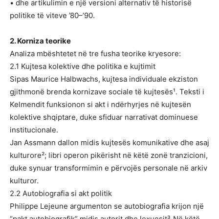
• dhe artikulimin e një versioni alternativ të historisë
politike të viteve ’80–’90.
2. Korniza teorike
Analiza mbështetet në tre fusha teorike kryesore:
2.1 Kujtesa kolektive dhe politika e kujtimit
Sipas Maurice Halbwachs, kujtesa individuale ekziston
gjithmonë brenda kornizave sociale të kujtesës¹. Teksti i
Kelmendit funksionon si akt i ndërhyrjes në kujtesën
kolektive shqiptare, duke sfiduar narrativat dominuese
institucionale.
Jan Assmann dallon midis kujtesës komunikative dhe asaj
kulturore²; libri operon pikërisht në këtë zonë tranzicioni,
duke synuar transformimin e përvojës personale në arkiv
kulturor.
2.2 Autobiografia si akt politik
Philippe Lejeune argumenton se autobiografia krijon një
“pakt autobiografik” midis autorit dhe lexuesit³. Në këtë