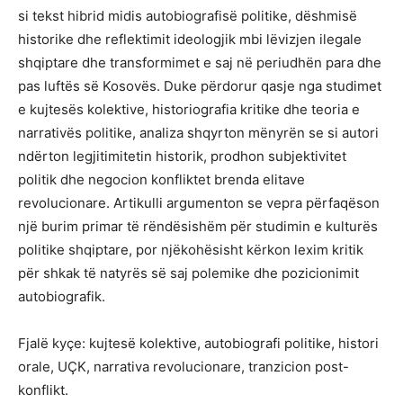
si tekst hibrid midis autobiografisë politike, dëshmisë
historike dhe reflektimit ideologjik mbi lëvizjen ilegale
shqiptare dhe transformimet e saj në periudhën para dhe
pas luftës së Kosovës. Duke përdorur qasje nga studimet
e kujtesës kolektive, historiografia kritike dhe teoria e
narrativës politike, analiza shqyrton mënyrën se si autori
ndërton legjitimitetin historik, prodhon subjektivitet
politik dhe negocion konfliktet brenda elitave
revolucionare. Artikulli argumenton se vepra përfaqëson
një burim primar të rëndësishëm për studimin e kulturës
politike shqiptare, por njëkohësisht kërkon lexim kritik
për shkak të natyrës së saj polemike dhe pozicionimit
autobiografik.
Fjalë kyçe: kujtesë kolektive, autobiografi politike, histori
orale, UÇK, narrativa revolucionare, tranzicion post-
konflikt.