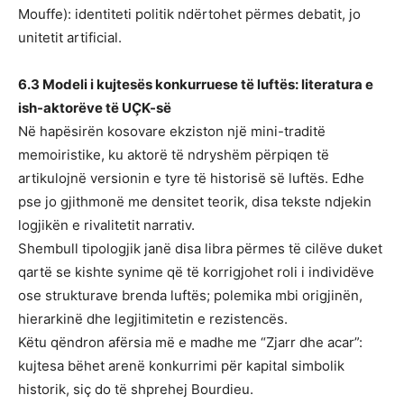
Mouffe): identiteti politik ndërtohet përmes debatit, jo
unitetit artificial.
6.3 Modeli i kujtesës konkurruese të luftës: literatura e
ish-aktorëve të UÇK-së
Në hapësirën kosovare ekziston një mini-traditë
memoiristike, ku aktorë të ndryshëm përpiqen të
artikulojnë versionin e tyre të historisë së luftës. Edhe
pse jo gjithmonë me densitet teorik, disa tekste ndjekin
logjikën e rivalitetit narrativ.
Shembull tipologjik janë disa libra përmes të cilëve duket
qartë se kishte synime që të korrigjohet roli i individëve
ose strukturave brenda luftës; polemika mbi origjinën,
hierarkinë dhe legjitimitetin e rezistencës.
Këtu qëndron afërsia më e madhe me “Zjarr dhe acar”:
kujtesa bëhet arenë konkurrimi për kapital simbolik
historik, siç do të shprehej Bourdieu.