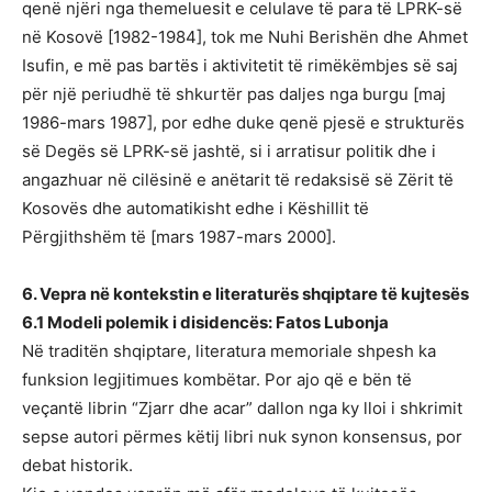
qenë njëri nga themeluesit e celulave të para të LPRK-së
në Kosovë [1982-1984], tok me Nuhi Berishën dhe Ahmet
Isufin, e më pas bartës i aktivitetit të rimëkëmbjes së saj
për një periudhë të shkurtër pas daljes nga burgu [maj
1986-mars 1987], por edhe duke qenë pjesë e strukturës
së Degës së LPRK-së jashtë, si i arratisur politik dhe i
angazhuar në cilësinë e anëtarit të redaksisë së Zërit të
Kosovës dhe automatikisht edhe i Këshillit të
Përgjithshëm të [mars 1987-mars 2000].
6. Vepra në kontekstin e literaturës shqiptare të kujtesës
6.1 Modeli polemik i disidencës: Fatos Lubonja
Në traditën shqiptare, literatura memoriale shpesh ka
funksion legjitimues kombëtar. Por ajo që e bën të
veçantë librin “Zjarr dhe acar” dallon nga ky lloi i shkrimit
sepse autori përmes këtij libri nuk synon konsensus, por
debat historik.