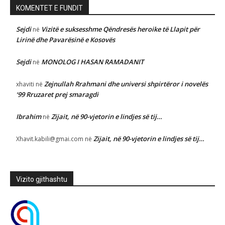
KOMENTET E FUNDIT
Sejdi
Vizitë e suksesshme Qëndresës heroike të Llapit për
në
Lirinë dhe Pavarësinë e Kosovës
Sejdi
MONOLOG I HASAN RAMADANIT
në
Zejnullah Rrahmani dhe universi shpirtëror i novelës
xhaviti
në
‘99 Rruzaret prej smaragdi
Ibrahim
Zijait, në 90-vjetorin e lindjes së tij…
në
Zijait, në 90-vjetorin e lindjes së tij…
Xhavit.kabili@gmai.com
në
Vizito gjithashtu