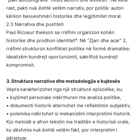
rast, pakti nuk është vetëm narrativ, por politik: autori
kërkon besueshmëri historike dhe legjitimitet moral.
2.3 Narrativa dhe pushteti
Paul Ricoeur thekson se rrëfimi organizon kohën
historike dhe prodhon identitet⁴. Në “Zjarr dhe acar” 2,
rrëfimi strukturon konfliktet politike në formë dramatike:
idealizëm kundrejt oportunizmit, sakrificë kundrejt
kompromisit.
3. Struktura narrative dhe metodologjia e kujtesës
Vepra karakterizohet nga një strukturë episodike, ku:
• kujtimet personale ndërthuren me analiza politike,
• dokumenti historik alternohet me reflektimin subjektiv,
• polemika ndërtohet si mekanizëm interpretimi historik.
Kjo metodë e afron tekstin me traditën e historisë orale,
ku dëshmia nuk është vetëm fakt, por interpretim i
përjetuar.