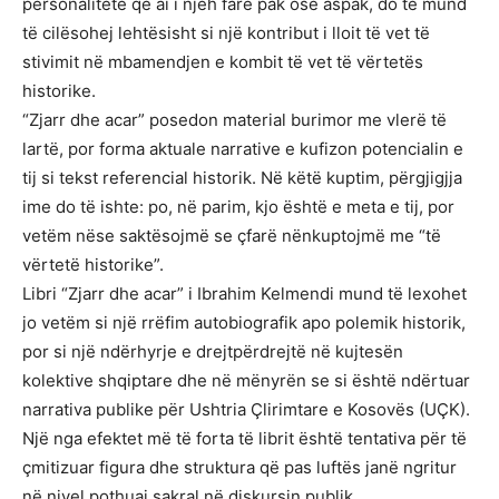
personalitete që ai i njeh fare pak ose aspak, do të mund
të cilësohej lehtësisht si një kontribut i lloit të vet të
stivimit në mbamendjen e kombit të vet të vërtetës
historike.
“Zjarr dhe acar” posedon material burimor me vlerë të
lartë, por forma aktuale narrative e kufizon potencialin e
tij si tekst referencial historik. Në këtë kuptim, përgjigjja
ime do të ishte: po, në parim, kjo është e meta e tij, por
vetëm nëse saktësojmë se çfarë nënkuptojmë me “të
vërtetë historike”.
Libri “Zjarr dhe acar” i Ibrahim Kelmendi mund të lexohet
jo vetëm si një rrëfim autobiografik apo polemik historik,
por si një ndërhyrje e drejtpërdrejtë në kujtesën
kolektive shqiptare dhe në mënyrën se si është ndërtuar
narrativa publike për Ushtria Çlirimtare e Kosovës (UÇK).
Një nga efektet më të forta të librit është tentativa për të
çmitizuar figura dhe struktura që pas luftës janë ngritur
në nivel pothuaj sakral në diskursin publik.