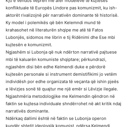
Kjo e vendos veprën më afër modeleve të kujtesës
konfliktuale të Europës Lindore pas komunizmit, ku ish-
aktorët rivalizojnë për narrativën dominante të historisë.
Ky model i polemikës që bën Kelemndi mund të
krahasohet në literaturën shqipe me atë të Fatos
Lubonjës, sidomos me librin e tij Ridënimi dhe Ese mbi
kujtesën e komunizmit.
Ngjashëm si Lubonja që nuk ndërton narrativë pajtuese
mbi të kaluarën komuniste shqiptare; përkundrazi,
ngjashëm disi bën edhe Kelmendi duke e përdorë
kujtesën personale si instrument demistifikimi jo vetëm
individësh por edhe organizata të veçanta që ishin pjeës
e lëvizjes sonë të quajtur me një emër si Lëvizje ilegale.
Ngjashmëria metodologjike me Kelmendin qëndron në
faktin se kujtesa individuale shndërrohet në akt kritik ndaj
narrativës dominante.
Ndërkaq dallimi është në faktin se Lubonja operon
kundër shtetit ideologjik komunist, ndërsa Kelmendi