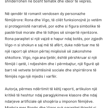
shndërrohen në bosht tematik dhe ideor të veprës.
Në qendër të romanit vendosen dy personazhe
fëmijërore: Rona dhe Vigo, të cilët funksionojnë jo vetëm
si protagonistë narrativë, por edhe si figura simbolike të
pastërtisë morale dhe të lidhjes së sinqertë njerëzore.
Rona paraqitet si një vajzë e hapur ndaj botës, por zgjedh
Vigo-n si shokun e saj më të afërt, duke ndërtuar me të
një raport që shkon përtej miqësisë së zakonshme
shkollore. Vigo, nga ana tjetër, është përshkruar si një
fëmijë i qetë, i ndjeshëm dhe i përmbajtur, një figurë që
bart në vetvete brishtësinë sociale dhe shpirtërore të
fëmijës nga një mjedis i varfër.
Autorja, përmes ndërtimit të këtij raporti, artikulon një
kritikë të heshtur ndaj paragjykimeve klasore dhe ndaj
ndarjeve artificiale që shoqëria u imponon fëmijëve.
Miqësia mes Ronës dhe Vigos nuk paraqitet thjesht si