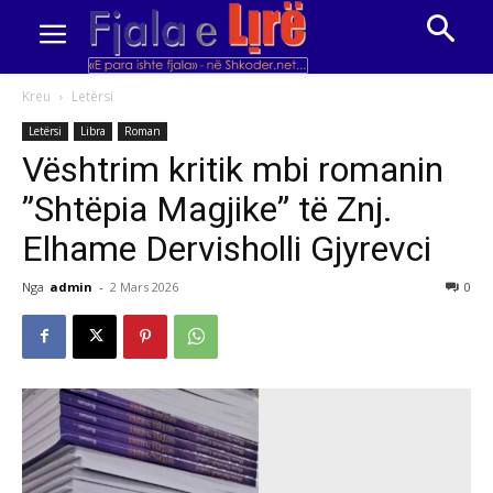
Kreu
Letërsi
Letërsi
Libra
Roman
Vështrim kritik mbi romanin
”Shtëpia Magjike” të Znj.
Elhame Dervisholli Gjyrevci
Nga
admin
-
2 Mars 2026
0