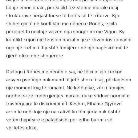
lidhje emocionale, por si akt rezistence morale ndaj
strukturave përjashtuese të botës së të rriturve. Kjo
shihet qartë në konfliktin me nënën e Ronës, e cila
përpiqet ta ndalojë vajzën nga shoqërimi me Vigon. Ky
konflikt krijon një tension narrativ që e zhvendos romanin
nga një rrëfim i thjeshtë fëmijëror në një hapësirë më të
gjerë etike dhe shoqërore.
Dialogu i Ronës me nënën e saj, në të cilin ajo kërkon
arsyen pse Vigo nuk mund të jetë shoku i saj, përfaqëson
një moment kyç të romanit. Në këtë pikë, zëri i fëmijës
ngrihet si zë i ndërgjegjes morale, duke sfiduar normat e
trashëguara të diskriminimit. Kështu, Elhame Gjyrevci
arrin të ndërtojë një narrativë ku fëmijëria nuk është
vetëm hapësirë e pafajësisë, por edhe burim i së
vërtetës etike.