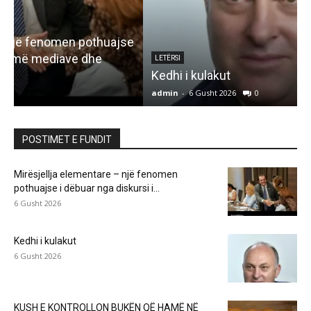
e
LETËRSI
Kedhi i kulakut
admin
-
6 Gusht 2026
0
a
POSTIMET E FUNDIT
Mirësjellja elementare – një fenomen
pothuajse i dëbuar nga diskursi i...
6 Gusht 2026
Kedhi i kulakut
6 Gusht 2026
KUSH E KONTROLLON BUKËN QË HAMË NË