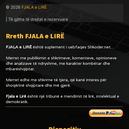
© 2026
FJALA e LIRË
| Të gjitha të drejtat e rezervuara
Rreth FJALA e LIRË
FJALA e LIRË
është suplement i uebfaqes
Shkoder.net...
Merret me publikimin e shkrimeve, komenteve, opinioneve
dhe analizave të ndryshme, me karakter kombëtar dhe
mbarëshqiptar.
Merret edhe me shkrime të tjera, që kanë interes për
shoqërinë shqiptare dhe më gjerë.
Fjala e Lirë
është një tribunë e mendimit të lirë, intelektual e
demokratik.
Dhuro me