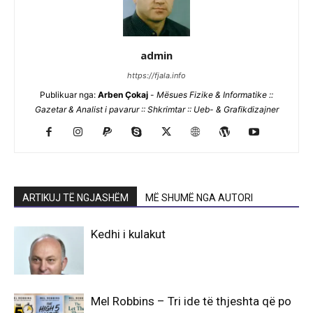
admin
https://fjala.info
Publikuar nga:
Arben Çokaj
-
Mësues Fizike & Informatike ::
Gazetar & Analist i pavarur :: Shkrimtar :: Ueb- & Grafikdizajner
ARTIKUJ TË NGJASHËM
MË SHUMË NGA AUTORI
Kedhi i kulakut
Mel Robbins – Tri ide të thjeshta që po