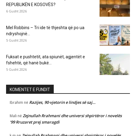
REPUBLIKËN E KOSOVËS?
6 Gusht 2026
Mel Robbins – Tri ide të thjeshta që po ua
ndryshojnë...
5 Gusht 2026
Fuksat e pushtetit, ata spiunët, agjentët e
fshehtë, që hanë bukë...
5 Gusht 2026
KOMENTET E FUNDIT
Razijes, 90-vjetorin e lindjes së saj…
Ibrahim
në
Zejnullah Rrahmani dhe universi shpirtëror i novelës
Mali
në
‘99 Rruzaret prej smaragdi
Zejnullah Rrahmani dhe universi shpirtëror i novelës
k.m
në