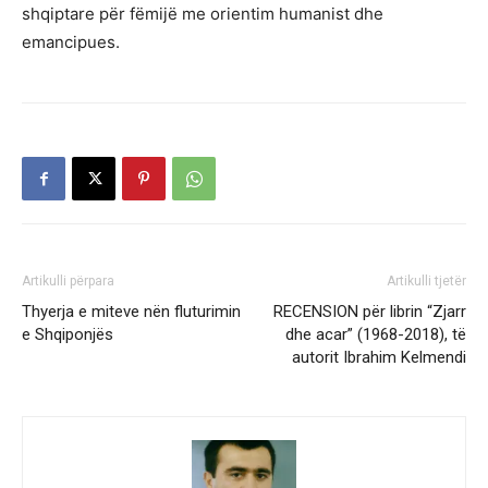
shqiptare për fëmijë me orientim humanist dhe
emancipues.
Artikulli përpara
Artikulli tjetër
Thyerja e miteve nën fluturimin
RECENSION për librin “Zjarr
e Shqiponjës
dhe acar” (1968-2018), të
autorit Ibrahim Kelmendi