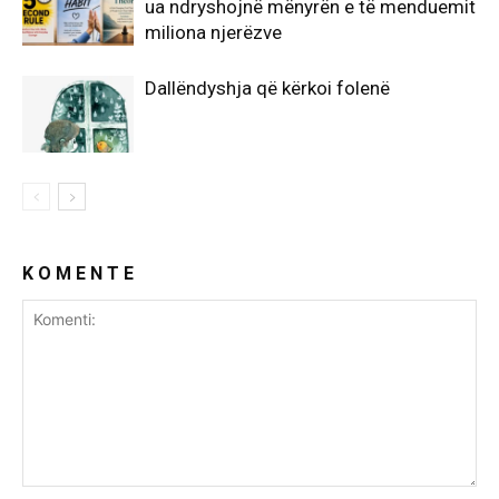
ua ndryshojnë mënyrën e të menduemit
miliona njerëzve
Dallëndyshja që kërkoi folenë
K O M E N T E