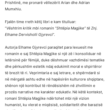
Prishtinë, me pronarë vëllezërit Arian dhe Adrian
Mumxhiu.
Fjalën time rreth këtij libri e kam titulluar:
“
Vështrim kritik mbi romanin ”Shtëpia Magjike” të Znj.
Elhame Dervisholli Gjyrevci
”.
Autorja Elhame Gjyrevci paraqitet para lexuesit me
romanin e saj Shtëpia Magjike si një zë i konsoliduar në
letërsinë për fëmijë, duke dëshmuar vazhdimësi tematike
dhe përkushtim estetik ndaj edukimit moral e shpirtëror
të brezit të ri. Veprimtaria e saj letrare, e shpërndarë si
në mërgatë ashtu edhe në hapësirën kulturore shqiptare,
shënon një kontribut të rëndësishëm në zhvillimin e
prozës narrative me karakter edukativ. Në këtë kontekst,
romani Shtëpia Magjike ndërtohet mbi një vizion
humanist, ku vlerat e miqësisë, solidaritetit dhe barazisë