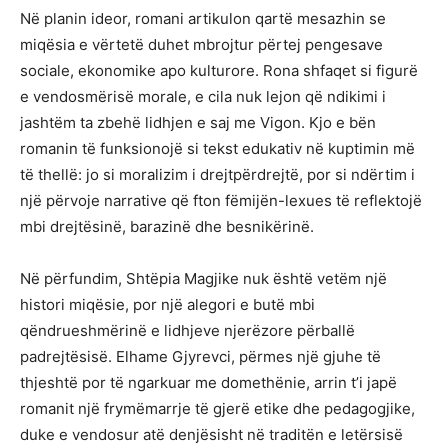
Në planin ideor, romani artikulon qartë mesazhin se
miqësia e vërtetë duhet mbrojtur përtej pengesave
sociale, ekonomike apo kulturore. Rona shfaqet si figurë
e vendosmërisë morale, e cila nuk lejon që ndikimi i
jashtëm ta zbehë lidhjen e saj me Vigon. Kjo e bën
romanin të funksionojë si tekst edukativ në kuptimin më
të thellë: jo si moralizim i drejtpërdrejtë, por si ndërtim i
një përvoje narrative që fton fëmijën-lexues të reflektojë
mbi drejtësinë, barazinë dhe besnikërinë.
Në përfundim, Shtëpia Magjike nuk është vetëm një
histori miqësie, por një alegori e butë mbi
qëndrueshmërinë e lidhjeve njerëzore përballë
padrejtësisë. Elhame Gjyrevci, përmes një gjuhe të
thjeshtë por të ngarkuar me domethënie, arrin t’i japë
romanit një frymëmarrje të gjerë etike dhe pedagogjike,
duke e vendosur atë denjësisht në traditën e letërsisë