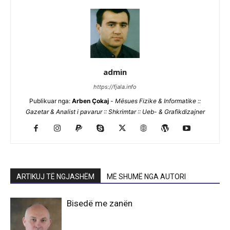
admin
https://fjala.info
Publikuar nga:
Arben Çokaj
-
Mësues Fizike & Informatike ::
Gazetar & Analist i pavarur :: Shkrimtar :: Ueb- & Grafikdizajner
ARTIKUJ TË NGJASHËM
MË SHUMË NGA AUTORI
Bisedë me zanën