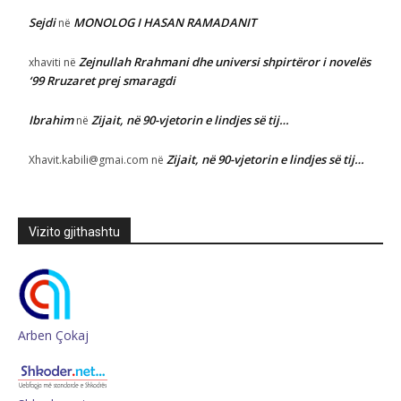
Sejdi
MONOLOG I HASAN RAMADANIT
në
Zejnullah Rrahmani dhe universi shpirtëror i novelës
xhaviti
në
‘99 Rruzaret prej smaragdi
Ibrahim
Zijait, në 90-vjetorin e lindjes së tij…
në
Zijait, në 90-vjetorin e lindjes së tij…
Xhavit.kabili@gmai.com
në
Vizito gjithashtu
Arben Çokaj