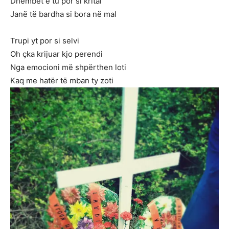
Dhëmbët e tu por si krital
Janë të bardha si bora në mal
Trupi yt por si selvi
Oh çka krijuar kjo perendi
Nga emocioni më shpërthen loti
Kaq me hatër të mban ty zoti