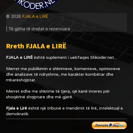
© 2026
FJALA e LIRË
| Të gjitha të drejtat e rezervuara
Rreth FJALA e LIRË
FJALA e LIRË
është suplement i uebfaqes
Shkoder.net...
Merret me publikimin e shkrimeve, komenteve, opinioneve
dhe analizave të ndryshme, me karakter kombëtar dhe
mbarëshqiptar.
Merret edhe me shkrime të tjera, që kanë interes për
shoqërinë shqiptare dhe më gjerë.
Fjala e Lirë
është një tribunë e mendimit të lirë, intelektual e
demokratik.
Dhuro me