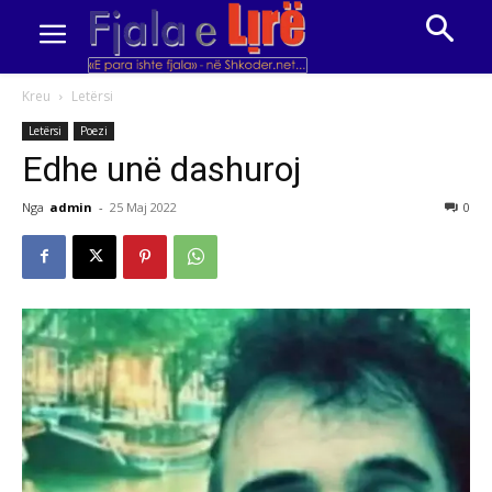
Kreu
Letërsi
Letërsi
Poezi
Edhe unë dashuroj
Nga
admin
-
25 Maj 2022
0