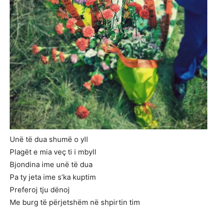
Unë të dua shumë o yll
Plagët e mia veç ti i mbyll
Bjondina ime unë të dua
Pa ty jeta ime s’ka kuptim
Preferoj tju dënoj
Me burg të përjetshëm në shpirtin tim