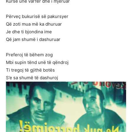
Kurse unë varfër dhe i mjeruar
Përveç bukurisë së pakursyer
Që zoti mua më ka dhuruar
Je dhe ti bjondina ime
Që jam shumë i dashuruar
Preferoj të bëhem zog
Mbi supin tënd unë të qëndroj
Ti tregoj të gjithë botës
S’e sa shumë të dashuroj