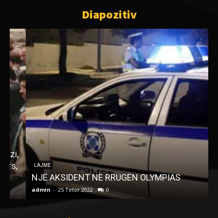
Diapozitiv
,
,
R
LAJME
NJË AKSIDENT NË RRUGËN OLYMPIAS
admin
-
25 Tetor 2022
0
a