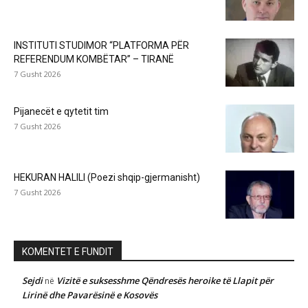
INSTITUTI STUDIMOR “PLATFORMA PËR
REFERENDUM KOMBËTAR” – TIRANË
7 Gusht 2026
Pijanecët e qytetit tim
7 Gusht 2026
HEKURAN HALILI (Poezi shqip-gjermanisht)
7 Gusht 2026
KOMENTET E FUNDIT
Sejdi
Vizitë e suksesshme Qëndresës heroike të Llapit për
në
Lirinë dhe Pavarësinë e Kosovës