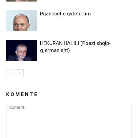
Pijanecët e qytetit tim
HEKURAN HALILI (Poezi shqip-
gjermanisht)
K O M E N T E