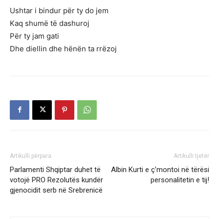
Ushtar i bindur për ty do jem
Kaq shumë të dashuroj
Për ty jam gati
Dhe diellin dhe hënën ta rrëzoj
Artikulli përpara
Artikulli tjetër
Parlamenti Shqiptar duhet të
Albin Kurti e ç’montoi në tërësi
votojë PRO Rezolutës kundër
personalitetin e tij!
gjenocidit serb në Srebrenicë