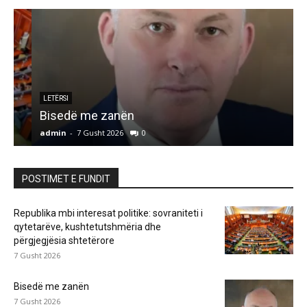
LETËRSI
Bisedë me zanën
admin
-
7 Gusht 2026
0
a
POSTIMET E FUNDIT
Republika mbi interesat politike: sovraniteti i
qytetarëve, kushtetutshmëria dhe
përgjegjësia shtetërore
7 Gusht 2026
Bisedë me zanën
7 Gusht 2026