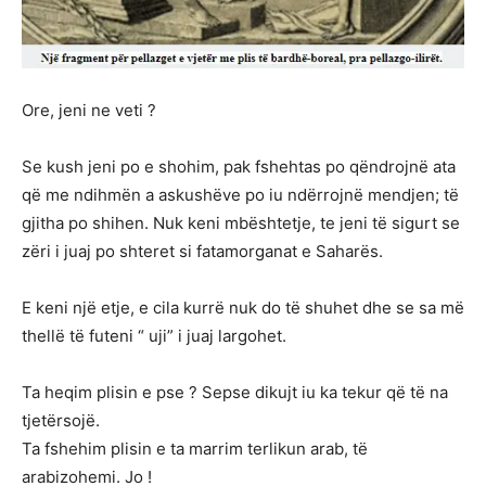
Ore, jeni ne veti ?
Se kush jeni po e shohim, pak fshehtas po qëndrojnë ata
që me ndihmën a askushëve po iu ndërrojnë mendjen; të
gjitha po shihen. Nuk keni mbështetje, te jeni të sigurt se
zëri i juaj po shteret si fatamorganat e Saharës.
E keni një etje, e cila kurrë nuk do të shuhet dhe se sa më
thellë të futeni “ uji” i juaj largohet.
Ta heqim plisin e pse ? Sepse dikujt iu ka tekur që të na
tjetërsojë.
Ta fshehim plisin e ta marrim terlikun arab, të
arabizohemi. Jo !