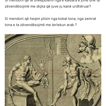
Si mendoni që të shkëputemi nga e kaluara e jonë dhe ta
zëvendësojmë me diçka që juve ju kanë urdhëruar?
Si mendoni që heqim plisin nga kokat tona, nga zemrat
tona e ta zëvendësojmë me terlekun arab ?