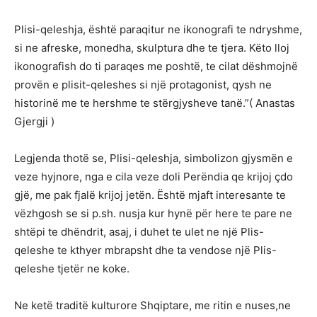
Plisi-qeleshja, është paraqitur ne ikonografi te ndryshme,
si ne afreske, monedha, skulptura dhe te tjera. Këto lloj
ikonografish do ti paraqes me poshtë, te cilat dëshmojnë
provën e plisit-qeleshes si një protagonist, qysh ne
historinë me te hershme te stërgjysheve tanë.”( Anastas
Gjergji )
Legjenda thotë se, Plisi-qeleshja, simbolizon gjysmën e
veze hyjnore, nga e cila veze doli Perëndia qe krijoj çdo
gjë, me pak fjalë krijoj jetën. Është mjaft interesante te
vëzhgosh se si p.sh. nusja kur hynë për here te pare ne
shtëpi te dhëndrit, asaj, i duhet te ulet ne një Plis-
qeleshe te kthyer mbrapsht dhe ta vendose një Plis-
qeleshe tjetër ne koke.
Ne ketë traditë kulturore Shqiptare, me ritin e nuses,ne