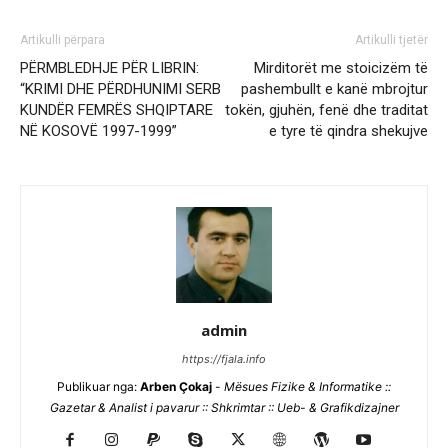
Artikulli përpara
Artikulli tjetër
PËRMBLEDHJE PËR LIBRIN:
Mirditorët me stoicizëm të
“KRIMI DHE PËRDHUNIMI SERB
pashembullt e kanë mbrojtur
KUNDËR FEMRËS SHQIPTARE
tokën, gjuhën, fenë dhe traditat
NË KOSOVË 1997-1999”
e tyre të qindra shekujve
admin
https://fjala.info
Publikuar nga:
Arben Çokaj
-
Mësues Fizike & Informatike ::
Gazetar & Analist i pavarur :: Shkrimtar :: Ueb- & Grafikdizajner