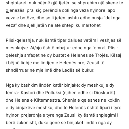
shqiptaret, nuk bëjmë gjë tjetër, se shprehim një skene te
gjenezës, pra, siç perëndia doli nga veza hyjnore, apo
veza e botëve, dhe solli jetën, ashtu edhe nusja “del nga
veza” dhe sjell jetën ne atë shtëpi ku martohet.
Plisi-qeleshja, nuk është tipar dallues vetëm i veshjes së
meshkujve. Ai/ajo është mbajtur edhe nga femrat. Plisi-
qeleshja shfaqet në dy bustet e Helenes së Trojës. Kësaj
i bëjnë lidhje me lindjen e Helenës prej Zeusit të
shndërruar në mjellmë dhe Ledës së bukur.
Nga ky bashkim lindën katër binjakë: dy meshkuj e dy
femra- Kastori dhe Polluksi (njihen edhe si Dioskurët)
dhe Helena e Klitemnestra. Shenja e qeleshes ne kokën
e dy binjakëve meshkuj dhe të Helenës është tipari i tyre
hyjnor, prejardhja e tyre nga Zeusi, ky është shpjegimi i
bërë zakonisht, duke qenë se binjakët lindën nga dy