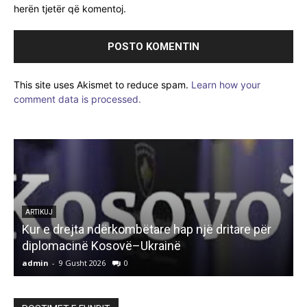
herën tjetër që komentoj.
This site uses Akismet to reduce spam.
Learn how your
comment data is processed.
ARTIKUJ
Kur e drejta ndërkombëtare hap një dritare për
diplomacinë Kosovë–Ukrainë
admin
-
9 Gusht 2026
0
a