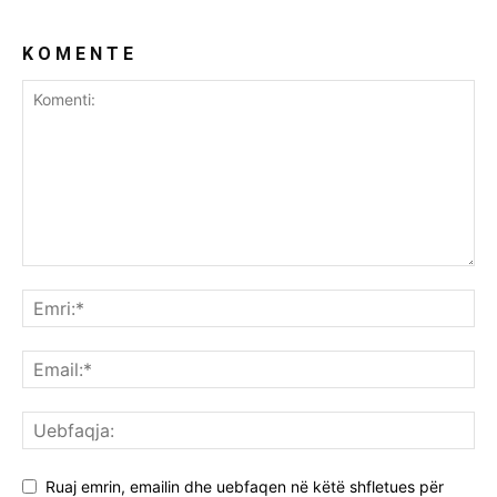
K O M E N T E
Ruaj emrin, emailin dhe uebfaqen në këtë shfletues për