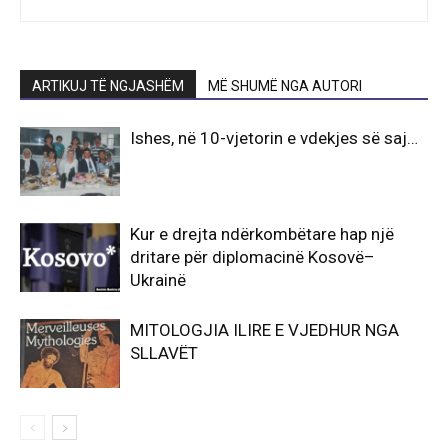
ARTIKUJ TË NGJASHËM
MË SHUMË NGA AUTORI
Ishes, në 10-vjetorin e vdekjes së saj…
Kur e drejta ndërkombëtare hap një
dritare për diplomacinë Kosovë–
Ukrainë
MITOLOGJIA ILIRE E VJEDHUR NGA
SLLAVËT