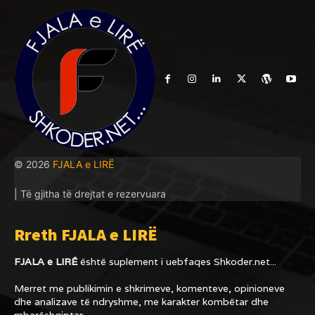
© 2026
FJALA e LIRË
| Të gjitha të drejtat e rezervuara
Rreth FJALA e LIRË
FJALA e LIRË
është suplement i uebfaqes
Shkoder.net...
Merret me publikimin e shkrimeve, komenteve, opinioneve
dhe analizave të ndryshme, me karakter kombëtar dhe
mbarëshqiptar.