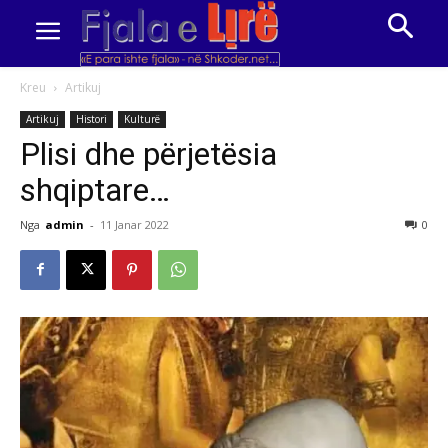
Kreu
Artikuj
Artikuj
Histori
Kulturë
Plisi dhe përjetësia
shqiptare…
Nga
admin
-
11 Janar 2022
0