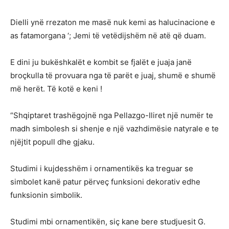
Dielli ynë rrezaton me masë nuk kemi as halucinacione e
as fatamorgana ‘; Jemi të vetëdijshëm në atë që duam.
E dini ju bukëshkalët e kombit se fjalët e juaja janë
broçkulla të provuara nga të parët e juaj, shumë e shumë
më herët. Të kotë e keni !
“Shqiptaret trashëgojnë nga Pellazgo-Iliret një numër te
madh simbolesh si shenje e një vazhdimësie natyrale e te
njëjtit popull dhe gjaku.
Studimi i kujdesshëm i ornamentikës ka treguar se
simbolet kanë patur përveç funksioni dekorativ edhe
funksionin simbolik.
Studimi mbi ornamentikën, siç kane bere studjuesit G.