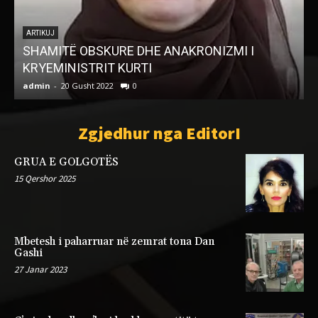
ARTIKUJ
SHAMITË OBSKURE DHE ANAKRONIZMI I
KRYEMINISTRIT KURTI
I
admin
-
20 Gusht 2022
0
a
Zgjedhur nga EditorI
GRUA E GOLGOTËS
15 Qershor 2025
Mbetesh i paharruar në zemrat tona Dan
Gashi
27 Janar 2023