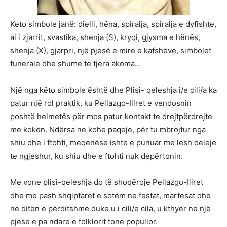
Keto simbole janë: dielli, hëna, spiralja, spiralja e dyfishte,
ai i zjarrit, svastika, shenja (S), kryqi, gjysma e hënës,
shenja (X), gjarpri, një pjesë e mire e kafshëve, simbolet
funerale dhe shume te tjera akoma…
Një nga këto simbole është dhe Plisi- qeleshja i/e cili/a ka
patur një rol praktik, ku Pellazgo-Iliret e vendosnin
poshtë helmetës për mos patur kontakt te drejtpërdrejte
me kokën. Ndërsa ne kohe paqeje, për tu mbrojtur nga
shiu dhe i ftohti, meqenëse ishte e punuar me lesh deleje
te ngjeshur, ku shiu dhe e ftohti nuk depërtonin.
Me vone plisi-qeleshja do të shoqëroje Pellazgo-Iliret
dhe me pash shqiptaret e sotëm ne festat, martesat dhe
ne ditën e përditshme duke u i cili/e cila, u kthyer ne një
pjese e pa ndare e folklorit tone popullor.