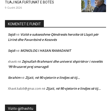
TUAJ NGA FURTUNAT E BOTËS
9 Gusht 2026
KOMENTET E FUNDIT
Sejdi
Vizitë e suksesshme Qëndresës heroike të Llapit për
në
Lirinë dhe Pavarësinë e Kosovës
Sejdi
MONOLOG I HASAN RAMADANIT
në
Zejnullah Rrahmani dhe universi shpirtëror i novelës
xhaviti
në
‘99 Rruzaret prej smaragdi
Ibrahim
Zijait, në 90-vjetorin e lindjes së tij…
në
Zijait, në 90-vjetorin e lindjes së tij…
Xhavit.kabili@gmai.com
në
Vizito gjithashtu