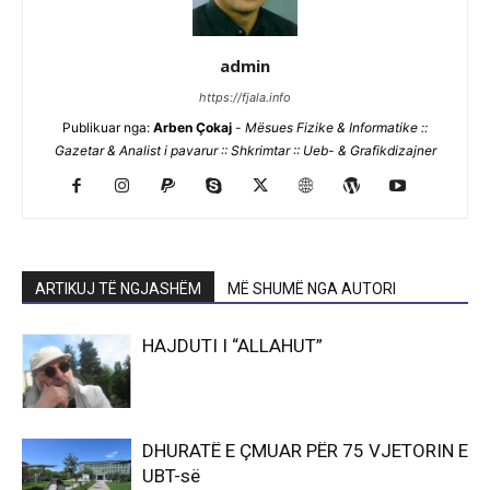
admin
https://fjala.info
Publikuar nga:
Arben Çokaj
-
Mësues Fizike & Informatike ::
Gazetar & Analist i pavarur :: Shkrimtar :: Ueb- & Grafikdizajner
ARTIKUJ TË NGJASHËM
MË SHUMË NGA AUTORI
HAJDUTI I “ALLAHUT”
DHURATË E ÇMUAR PËR 75 VJETORIN E
UBT-së