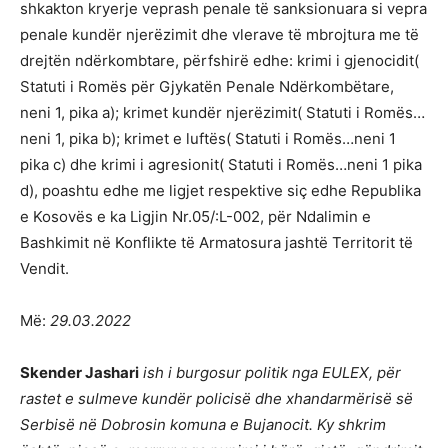
shkakton kryerje veprash penale të sanksionuara si vepra
penale kundër njerëzimit dhe vlerave të mbrojtura me të
drejtën ndërkombtare, përfshirë edhe: krimi i gjenocidit(
Statuti i Romës për Gjykatën Penale Ndërkombëtare,
neni 1, pika a); krimet kundër njerëzimit( Statuti i Romës…
neni 1, pika b); krimet e luftës( Statuti i Romës…neni 1
pika c) dhe krimi i agresionit( Statuti i Romës…neni 1 pika
d), poashtu edhe me ligjet respektive siç edhe Republika
e Kosovës e ka Ligjin Nr.05/:L-002, për Ndalimin e
Bashkimit në Konflikte të Armatosura jashtë Territorit të
Vendit.
Më:
29.03.2022
Skender Jashari
ish i burgosur politik nga EULEX, për
rastet e sulmeve kundër policisë dhe xhandarmërisë së
Serbisë në Dobrosin komuna e Bujanocit. Ky shkrim