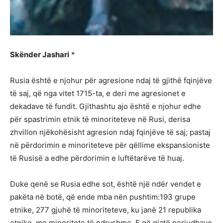
Skënder Jashari
*
Rusia është e njohur për agresione ndaj të gjithë fqinjëve
të saj, që nga vitet 1715-ta, e deri me agresionet e
dekadave të fundit. Gjithashtu ajo është e njohur edhe
për spastrimin etnik të minoriteteve në Rusi, derisa
zhvillon njëkohësisht agresion ndaj fqinjëve të saj; pastaj
në përdorimin e minoriteteve për qëllime ekspansioniste
të Rusisë a edhe përdorimin e luftëtarëve të huaj.
Duke qenë se Rusia edhe sot, është një ndër vendet e
pakëta në botë, që ende mba nën pushtim:193 grupe
etnike, 277 gjuhë të minoriteteve, ku janë 21 republika
etnike, me minoritete të ndryshme. E që gjatë periudhave