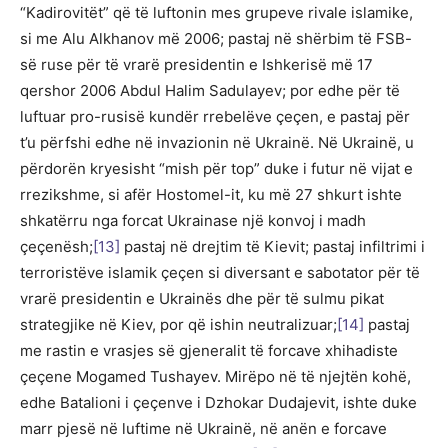
“Kadirovitët” që të luftonin mes grupeve rivale islamike,
si me Alu Alkhanov më 2006; pastaj në shërbim të FSB-
së ruse për të vrarë presidentin e Ishkerisë më 17
qershor 2006 Abdul Halim Sadulayev; por edhe për të
luftuar pro-rusisë kundër rrebelëve çeçen, e pastaj për
t’u përfshi edhe në invazionin në Ukrainë. Në Ukrainë, u
përdorën kryesisht “mish për top” duke i futur në vijat e
rrezikshme, si afër Hostomel-it, ku më 27 shkurt ishte
shkatërru nga forcat Ukrainase një konvoj i madh
çeçenësh;
[13]
pastaj në drejtim të Kievit; pastaj infiltrimi i
terroristëve islamik çeçen si diversant e sabotator për të
vrarë presidentin e Ukrainës dhe për të sulmu pikat
strategjike në Kiev, por që ishin neutralizuar;
[14]
pastaj
me rastin e vrasjes së gjeneralit të forcave xhihadiste
çeçene Mogamed Tushayev. Mirëpo në të njejtën kohë,
edhe Batalioni i çeçenve i Dzhokar Dudajevit, ishte duke
marr pjesë në luftime në Ukrainë, në anën e forcave