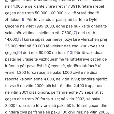
në 14.000, e që kishte vrarë rreth 17.391 lufëtarë rrebel
çeçen dhe rreth 50.000-100.000 civil të vrarë dhe të
zhdukur.
[6]
Për të vazhduar pastaj në Luftën e Dytë
Çeçene në vitet 1999-2000, edhe pse nuk ka të dhëna të
sakta për viktimat, sjellen rreth 7.500,
[7]
deri rreth
14.000,
[8]
kurse sipas burimeve jozyrtare vlersohen prej
25.000 deri në 50.000 të vdekur e të zhdukur kryesisht
çeçen,
[9]
deri mbi 60.000 në total.
[10]
Për të vazhduar
pastaj në vrasje të vazhdueshme të luftëtarëve çeçen që
luftonin për pavarësi të Çeçenisë, qindëra luftëtarë të
vrarë, 1.200 forca ruse, së paku 1.000 civil e në disa
raporte kalonin edhe 4.000, në vitin 1999; qindëra njerëz
të vrarë në vitin 2000, përfshirë edhe 2.400 trupa ruse;
në vitin 2001 disa qindra, përfshirë edhe 73 seperatist
çeçen dhe rreth 20 forca ruse; në vitin 2002, së paku
2.000 trupa ruse të vrara, së paku 50 luftëtarë çeçen dhe
qindëra civil përfshirë së paku 100 civil rus; në vitin 2003,