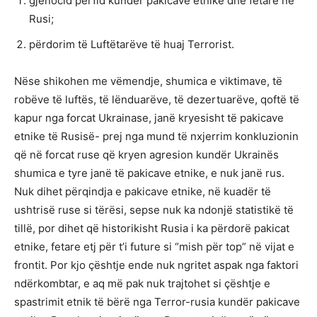
gjenocid perfid kundër pakicave etnike dhe fetare në
Rusi;
përdorim të Luftëtarëve të huaj Terrorist.
Nëse shikohen me vëmendje, shumica e viktimave, të
robëve të luftës, të lënduarëve, të dezertuarëve, qoftë të
kapur nga forcat Ukrainase, janë kryesisht të pakicave
etnike të Rusisë- prej nga mund të nxjerrim konkluzionin
që në forcat ruse që kryen agresion kundër Ukrainës
shumica e tyre janë të pakicave etnike, e nuk janë rus.
Nuk dihet përqindja e pakicave etnike, në kuadër të
ushtrisë ruse si tërësi, sepse nuk ka ndonjë statistikë të
tillë, por dihet që historikisht Rusia i ka përdorë pakicat
etnike, fetare etj për t’i future si “mish për top” në vijat e
frontit. Por kjo çështje ende nuk ngritet aspak nga faktori
ndërkombtar, e aq më pak nuk trajtohet si çështje e
spastrimit etnik të bërë nga Terror-rusia kundër pakicave