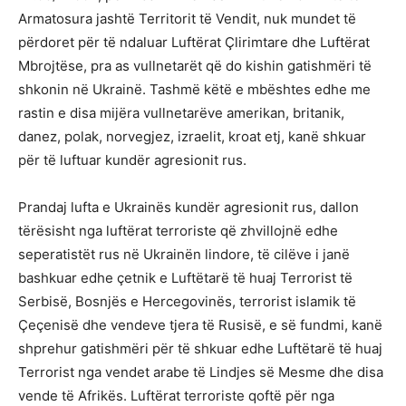
Armatosura jashtë Territorit të Vendit, nuk mundet të
përdoret për të ndaluar Luftërat Çlirimtare dhe Luftërat
Mbrojtëse, pra as vullnetarët që do kishin gatishmëri të
shkonin në Ukrainë. Tashmë këtë e mbështes edhe me
rastin e disa mijëra vullnetarëve amerikan, britanik,
danez, polak, norvegjez, izraelit, kroat etj, kanë shkuar
për të luftuar kundër agresionit rus.
Prandaj lufta e Ukrainës kundër agresionit rus, dallon
tërësisht nga luftërat terroriste që zhvillojnë edhe
seperatistët rus në Ukrainën lindore, të cilëve i janë
bashkuar edhe çetnik e Luftëtarë të huaj Terrorist të
Serbisë, Bosnjës e Hercegovinës, terrorist islamik të
Çeçenisë dhe vendeve tjera të Rusisë, e së fundmi, kanë
shprehur gatishmëri për të shkuar edhe Luftëtarë të huaj
Terrorist nga vendet arabe të Lindjes së Mesme dhe disa
vende të Afrikës. Luftërat terroriste qoftë për nga