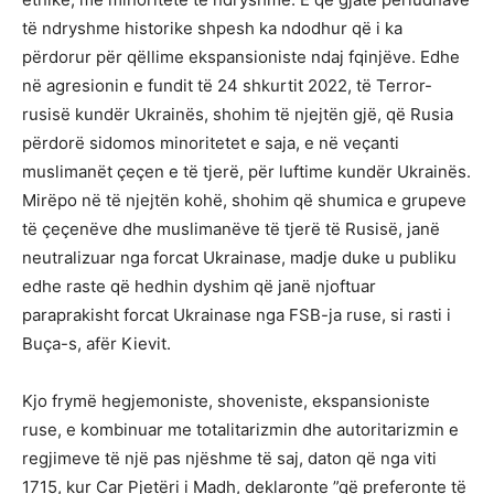
të ndryshme historike shpesh ka ndodhur që i ka
përdorur për qëllime ekspansioniste ndaj fqinjëve. Edhe
në agresionin e fundit të 24 shkurtit 2022, të Terror-
rusisë kundër Ukrainës, shohim të njejtën gjë, që Rusia
përdorë sidomos minoritetet e saja, e në veçanti
muslimanët çeçen e të tjerë, për luftime kundër Ukrainës.
Mirëpo në të njejtën kohë, shohim që shumica e grupeve
të çeçenëve dhe muslimanëve të tjerë të Rusisë, janë
neutralizuar nga forcat Ukrainase, madje duke u publiku
edhe raste që hedhin dyshim që janë njoftuar
paraprakisht forcat Ukrainase nga FSB-ja ruse, si rasti i
Buça-s, afër Kievit.
Kjo frymë hegjemoniste, shoveniste, ekspansioniste
ruse, e kombinuar me totalitarizmin dhe autoritarizmin e
regjimeve të një pas njëshme të saj, daton që nga viti
1715, kur Car Pjetëri i Madh, deklaronte ”që preferonte të