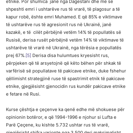
etnike. Por shumica janë nga Dagestani dhe më së
shpeshti emri i ushtarëve rus të vrarë, të plagosur a të
kapur robë, ështe emri Muhamed. E që 85% e viktimave
të ushtarëve rus të agresionit rus në Ukrainë, janë
kazakë, e të cilët përbëjnë vetëm 14% të popullatës së
Rusisë, derisa rusët përbëjnë vetëm 14% të viktimave të
ushtarëve të vrarë në Ukrainë, nga tërësia e popullatës
prej 67%.
[5]
Derisa disa hulumtues kryesisht rus,
përpjeken që të arsyetojnë që këto bëhen për shkak të
varfërisë së popullatave të pakicave etnike, duke fshehur
qëllimisht strategjinë ruse të spastrimit etnik të pakicave
etnike, gjegjësisht gjenocidin rus kundër pakicave etnike
e fetare në Rusi.
Kurse çështja e çeçenve ka qenë edhe më shokuese për
opinionin botëror, e që 1994-1996 e njohur si Lufta e
Parë Çeçene, ku kishte 5.732 ushtar rus të vrarë,
gjegjësisht shifra varionte nga 3.500 deri maksimalisht