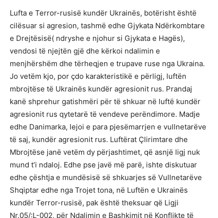
Lufta e Terror-rusisë kundër Ukrainës, botërisht është
cilësuar si agresion, tashmë edhe Gjykata Ndërkombtare
e Drejtësisë( ndryshe e njohur si Gjykata e Hagës),
vendosi të njejtën gjë dhe kërkoi ndalimin e
menjhërshëm dhe tërheqjen e trupave ruse nga Ukraina.
Jo vetëm kjo, por çdo karakteristikë e përligj, luftën
mbrojtëse të Ukrainës kundër agresionit rus. Prandaj
kanë shprehur gatishmëri për të shkuar në luftë kundër
agresionit rus qytetarë të vendeve perëndimore. Madje
edhe Danimarka, lejoi e para pjesëmarrjen e vullnetarëve
të saj, kundër agresionit rus. Luftërat Çlirimtare dhe
Mbrojtëse janë vetëm dy përjashtimet, që asnjë ligj nuk
mund t’i ndaloj. Edhe pse javë më parë, ishte diskutuar
edhe çështja e mundësisë së shkuarjes së Vullnetarëve
Shqiptar edhe nga Trojet tona, në Luftën e Ukrainës
kundër Terror-rusisë, pak është theksuar që Ligji
Nr.05/:L-002, për Ndalimin e Bashkimit në Konflikte të