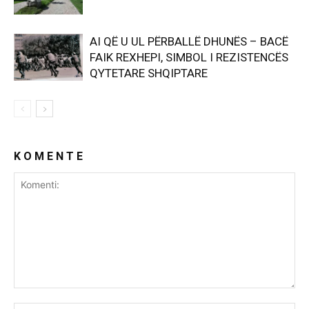
AI QË U UL PËRBALLË DHUNËS – BACË
FAIK REXHEPI, SIMBOL I REZISTENCËS
QYTETARE SHQIPTARE
K O M E N T E