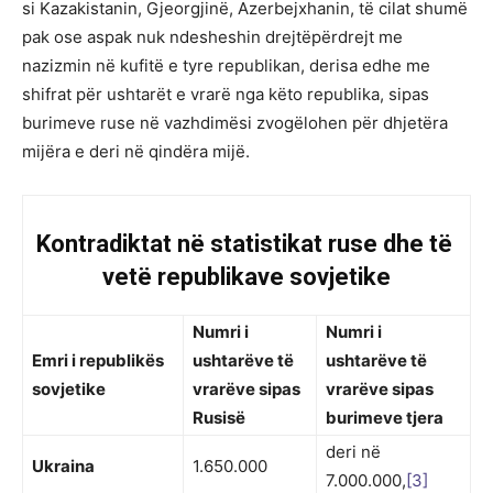
si Kazakistanin, Gjeorgjinë, Azerbejxhanin, të cilat shumë
pak ose aspak nuk ndesheshin drejtëpërdrejt me
nazizmin në kufitë e tyre republikan, derisa edhe me
shifrat për ushtarët e vrarë nga këto republika, sipas
burimeve ruse në vazhdimësi zvogëlohen për dhjetëra
mijëra e deri në qindëra mijë.
Kontradiktat në statistikat ruse dhe të
vetë republikave sovjetike
Numri i
Numri i
Emri i republikës
ushtarëve të
ushtarëve të
sovjetike
vrarëve sipas
vrarëve sipas
Rusisë
burimeve tjera
deri në
Ukraina
1.650.000
7.000.000,
[3]