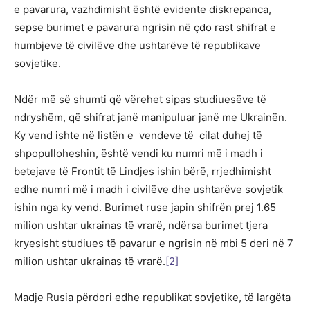
e pavarura, vazhdimisht është evidente diskrepanca,
sepse burimet e pavarura ngrisin në çdo rast shifrat e
humbjeve të civilëve dhe ushtarëve të republikave
sovjetike.
Ndër më së shumti që vërehet sipas studiuesëve të
ndryshëm, që shifrat janë manipuluar janë me Ukrainën.
Ky vend ishte në listën e vendeve të cilat duhej të
shpopulloheshin, është vendi ku numri më i madh i
betejave të Frontit të Lindjes ishin bërë, rrjedhimisht
edhe numri më i madh i civilëve dhe ushtarëve sovjetik
ishin nga ky vend. Burimet ruse japin shifrën prej 1.65
milion ushtar ukrainas të vrarë, ndërsa burimet tjera
kryesisht studiues të pavarur e ngrisin në mbi 5 deri në 7
milion ushtar ukrainas të vrarë.
[2]
Madje Rusia përdori edhe republikat sovjetike, të largëta