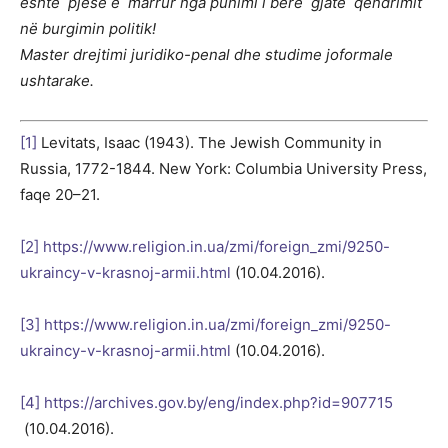
është pjesë e marrur nga punimi i bërë gjatë qëndrimit
në burgimin politik!
Master drejtimi juridiko-penal dhe studime joformale
ushtarake.
[1]
Levitats, Isaac (1943). The Jewish Community in
Russia, 1772-1844. New York: Columbia University Press,
faqe 20–21.
[2]
https://www.religion.in.ua/zmi/foreign_zmi/9250-
ukraincy-v-krasnoj-armii.html
(10.04.2016).
[3]
https://www.religion.in.ua/zmi/foreign_zmi/9250-
ukraincy-v-krasnoj-armii.html
(10.04.2016).
[4]
https://archives.gov.by/eng/index.php?id=907715
(10.04.2016).