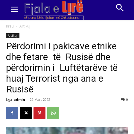
Kreu
Artikuj
Artikuj
Përdorimi i pakicave etnike
dhe fetare të Rusisë dhe
përdorimin i Luftëtarëve të
huaj Terrorist nga ana e
Rusisë
Nga
admin
-
29 Mars 2022
0