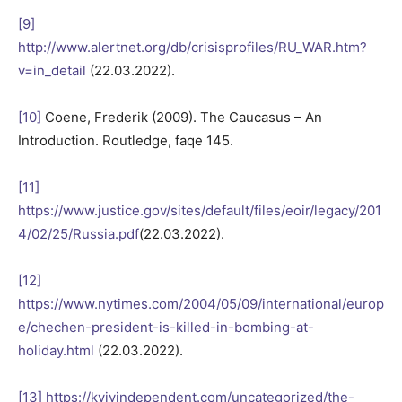
[9]
http://www.alertnet.org/db/crisisprofiles/RU_WAR.htm?
v=in_detail
(22.03.2022).
[10]
Coene, Frederik (2009). The Caucasus – An
Introduction. Routledge, faqe 145.
[11]
https://www.justice.gov/sites/default/files/eoir/legacy/201
4/02/25/Russia.pdf
(22.03.2022).
[12]
https://www.nytimes.com/2004/05/09/international/europ
e/chechen-president-is-killed-in-bombing-at-
holiday.html
(22.03.2022).
[13]
https://kyivindependent.com/uncategorized/the-