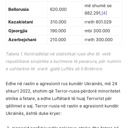
më shumë se
Bellorusia
620.000
682.291,
[4]
Kazakistani
310.000
rreth 601.029
Gjeorgjia
190.000
mbi 300.000
Azerbejxhani
210.000
rreth 300.000
Tabela 1. Kontradiktat në statistikat ruse dhe të vetë
republikave sovjetike a burimeve të pavarura, për numrin
e ushtarëve të vrarë gjatë Luftës së II Botërore.
Edhe në rastin e agresionit rus kundër Ukrainës, më 24
shkurt 2022, shohim që Terror-rusia përdorë minoritetet
etnike a fetare, a edhe Luftëtarë të huaj Terrorist për
qëllimet e saj. Terror-rusia në rastin e agresionit kundër
Ukrainës, është duke kryer: