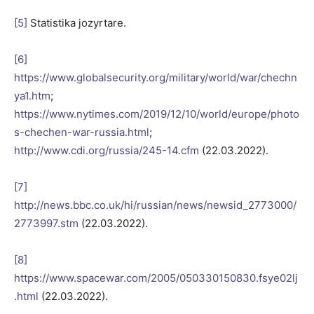
[5]
Statistika jozyrtare.
[6]
https://www.globalsecurity.org/military/world/war/chechn
ya1.htm
;
https://www.nytimes.com/2019/12/10/world/europe/photo
s-chechen-war-russia.html
;
http://www.cdi.org/russia/245-14.cfm
(22.03.2022).
[7]
http://news.bbc.co.uk/hi/russian/news/newsid_2773000/
2773997.stm
(22.03.2022).
[8]
https://www.spacewar.com/2005/050330150830.fsye02lj
.html
(22.03.2022).