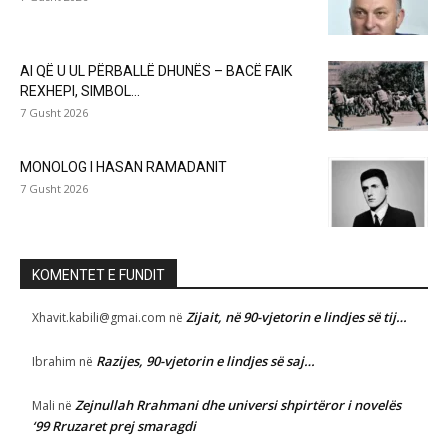
AI QË U UL PËRBALLË DHUNËS – BACË FAIK
REXHEPI, SIMBOL...
7 Gusht 2026
MONOLOG I HASAN RAMADANIT
7 Gusht 2026
KOMENTET E FUNDIT
Zijait, në 90-vjetorin e lindjes së tij…
Xhavit.kabili@gmai.com
në
Razijes, 90-vjetorin e lindjes së saj…
Ibrahim
në
Zejnullah Rrahmani dhe universi shpirtëror i novelës
Mali
në
‘99 Rruzaret prej smaragdi