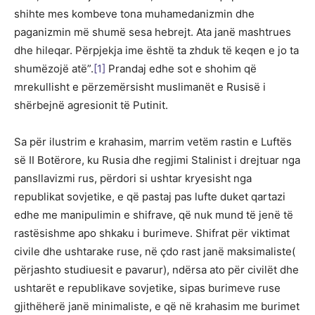
shihte mes kombeve tona muhamedanizmin dhe
paganizmin më shumë sesa hebrejt. Ata janë mashtrues
dhe hileqar. Përpjekja ime është ta zhduk të keqen e jo ta
shumëzojë atë”.
[1]
Prandaj edhe sot e shohim që
mrekullisht e përzemërsisht muslimanët e Rusisë i
shërbejnë agresionit të Putinit.
Sa për ilustrim e krahasim, marrim vetëm rastin e Luftës
së II Botërore, ku Rusia dhe regjimi Stalinist i drejtuar nga
pansllavizmi rus, përdori si ushtar kryesisht nga
republikat sovjetike, e që pastaj pas lufte duket qartazi
edhe me manipulimin e shifrave, që nuk mund të jenë të
rastësishme apo shkaku i burimeve. Shifrat për viktimat
civile dhe ushtarake ruse, në çdo rast janë maksimaliste(
përjashto studiuesit e pavarur), ndërsa ato për civilët dhe
ushtarët e republikave sovjetike, sipas burimeve ruse
gjithëherë janë minimaliste, e që në krahasim me burimet