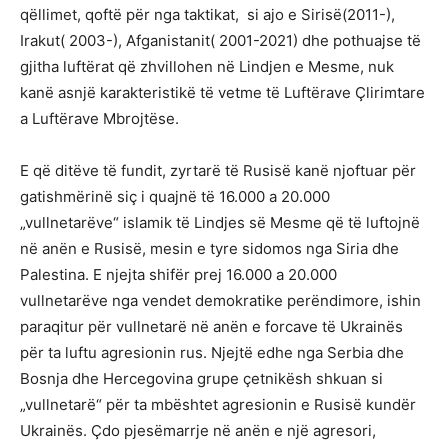
qëllimet, qoftë për nga taktikat, si ajo e Sirisë(2011-),
Irakut( 2003-), Afganistanit( 2001-2021) dhe pothuajse të
gjitha luftërat që zhvillohen në Lindjen e Mesme, nuk
kanë asnjë karakteristikë të vetme të Luftërave Çlirimtare
a Luftërave Mbrojtëse.
E që ditëve të fundit, zyrtarë të Rusisë kanë njoftuar për
gatishmërinë siç i quajnë të 16.000 a 20.000
„vullnetarëve“ islamik të Lindjes së Mesme që të luftojnë
në anën e Rusisë, mesin e tyre sidomos nga Siria dhe
Palestina. E njejta shifër prej 16.000 a 20.000
vullnetarëve nga vendet demokratike perëndimore, ishin
paraqitur për vullnetarë në anën e forcave të Ukrainës
për ta luftu agresionin rus. Njejtë edhe nga Serbia dhe
Bosnja dhe Hercegovina grupe çetnikësh shkuan si
„vullnetarë“ për ta mbështet agresionin e Rusisë kundër
Ukrainës. Çdo pjesëmarrje në anën e një agresori,