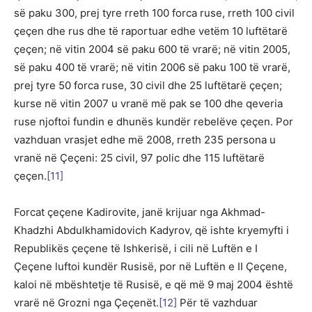
së paku 300, prej tyre rreth 100 forca ruse, rreth 100 civil
çeçen dhe rus dhe të raportuar edhe vetëm 10 luftëtarë
çeçen; në vitin 2004 së paku 600 të vrarë; në vitin 2005,
së paku 400 të vrarë; në vitin 2006 së paku 100 të vrarë,
prej tyre 50 forca ruse, 30 civil dhe 25 luftëtarë çeçen;
kurse në vitin 2007 u vranë më pak se 100 dhe qeveria
ruse njoftoi fundin e dhunës kundër rebelëve çeçen. Por
vazhduan vrasjet edhe më 2008, rreth 235 persona u
vranë në Çeçeni: 25 civil, 97 polic dhe 115 luftëtarë
çeçen.
[11]
Forcat çeçene Kadirovite, janë krijuar nga Akhmad-
Khadzhi Abdulkhamidovich Kadyrov, që ishte kryemyfti i
Republikës çeçene të Ishkerisë, i cili në Luftën e I
Çeçene luftoi kundër Rusisë, por në Luftën e II Çeçene,
kaloi në mbështetje të Rusisë, e që më 9 maj 2004 është
vrarë në Grozni nga Çeçenët.
[12]
Për të vazhduar