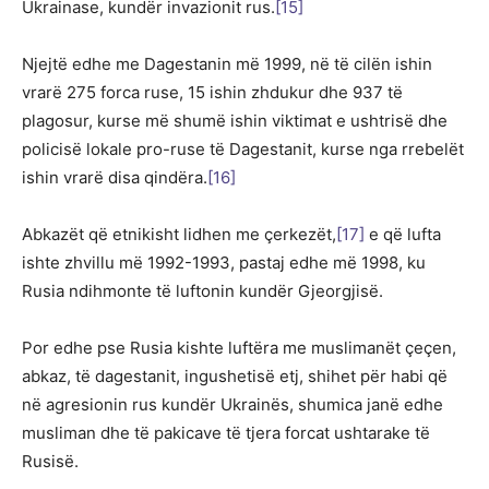
Ukrainase, kundër invazionit rus.
[15]
Njejtë edhe me Dagestanin më 1999, në të cilën ishin
vrarë 275 forca ruse, 15 ishin zhdukur dhe 937 të
plagosur, kurse më shumë ishin viktimat e ushtrisë dhe
policisë lokale pro-ruse të Dagestanit, kurse nga rrebelët
ishin vrarë disa qindëra.
[16]
Abkazët që etnikisht lidhen me çerkezët,
[17]
e që lufta
ishte zhvillu më 1992-1993, pastaj edhe më 1998, ku
Rusia ndihmonte të luftonin kundër Gjeorgjisë.
Por edhe pse Rusia kishte luftëra me muslimanët çeçen,
abkaz, të dagestanit, ingushetisë etj, shihet për habi që
në agresionin rus kundër Ukrainës, shumica janë edhe
musliman dhe të pakicave të tjera forcat ushtarake të
Rusisë.