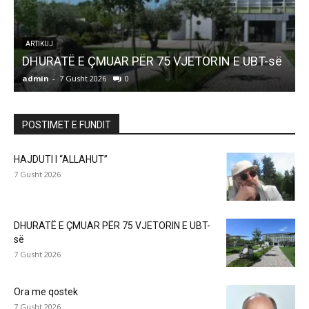
ARTIKUJ
DHURATË E ÇMUAR PËR 75 VJETORIN E UBT-së
admin
-
7 Gusht 2026
0
a
POSTIMET E FUNDIT
HAJDUTI I “ALLAHUT”
7 Gusht 2026
DHURATË E ÇMUAR PËR 75 VJETORIN E UBT-
së
7 Gusht 2026
Ora me qostek
7 Gusht 2026