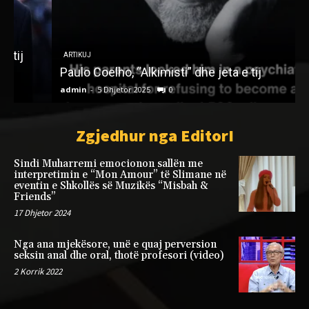
f
ARTIKUJ
Paulo Coelho, “Alkimisti” dhe jeta e tij
admin
-
5 Dhjetor 2025
0
a
Zgjedhur nga EditorI
Sindi Muharremi emocionon sallën me
interpretimin e “Mon Amour” të Slimane në
eventin e Shkollës së Muzikës “Misbah &
Friends”
17 Dhjetor 2024
Nga ana mjekësore, unë e quaj perversion
seksin anal dhe oral, thotë profesori (video)
2 Korrik 2022