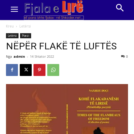
Kreu
Letërsi
Letërsi
Poezi
NËPËR FLAKË TË LUFTËS
Nga
admin
-
14 Shtator 2022
0