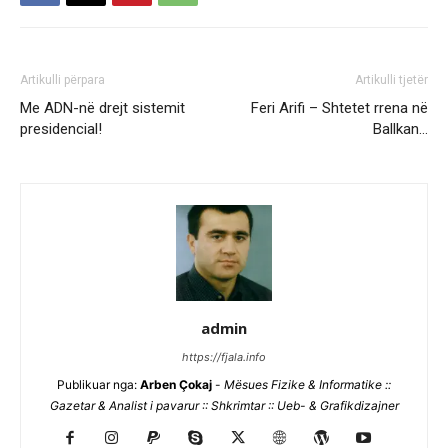
Artikulli përpara
Artikulli tjetër
Me ADN-në drejt sistemit
Feri Arifi – Shtetet rrena në
presidencial!
Ballkan…
admin
https://fjala.info
Publikuar nga:
Arben Çokaj
-
Mësues Fizike & Informatike ::
Gazetar & Analist i pavarur :: Shkrimtar :: Ueb- & Grafikdizajner