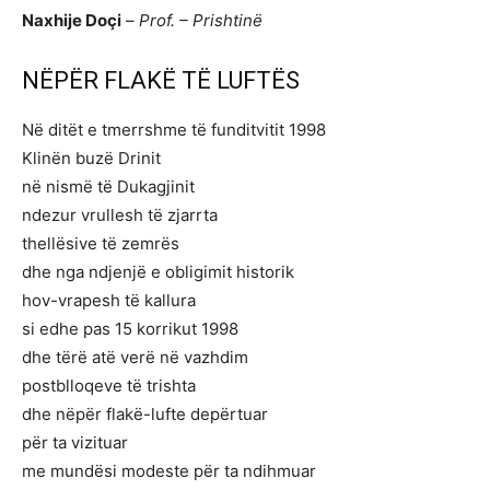
Naxhije Doçi
–
Prof. – Prishtinë
NËPËR FLAKË TË LUFTËS
Në ditët e tmerrshme të funditvitit 1998
Klinën buzë Drinit
në nismë të Dukagjinit
ndezur vrullesh të zjarrta
thellësive të zemrës
dhe nga ndjenjë e obligimit historik
hov-vrapesh të kallura
si edhe pas 15 korrikut 1998
dhe tërë atë verë në vazhdim
postblloqeve të trishta
dhe nëpër flakë-lufte depërtuar
për ta vizituar
me mundësi modeste për ta ndihmuar