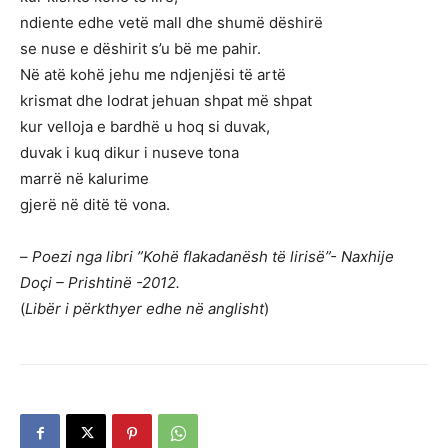
ndiente edhe vetë mall dhe shumë dëshirë
se nuse e dëshirit s’u bë me pahir.
Në atë kohë jehu me ndjenjësi të artë
krismat dhe lodrat jehuan shpat më shpat
kur velloja e bardhë u hoq si duvak,
duvak i kuq dikur i nuseve tona
marrë në kalurime
gjerë në ditë të vona.
–
Poezi nga libri ”Kohë flakadanësh të lirisë”- Naxhije
Doçi – Prishtinë -2012.
(
Libër i përkthyer edhe në anglisht
)