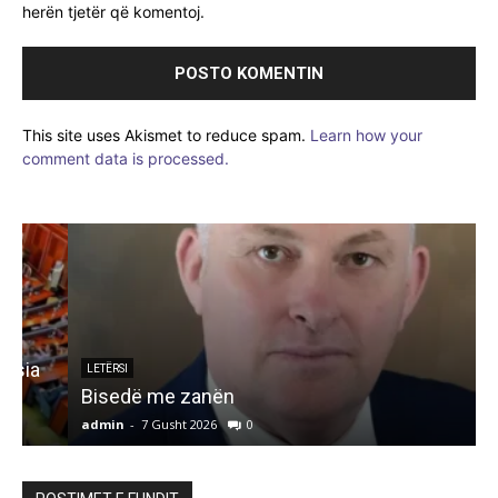
herën tjetër që komentoj.
This site uses Akismet to reduce spam.
Learn how your
comment data is processed.
LETËRSI
Bisedë me zanën
admin
-
7 Gusht 2026
0
a