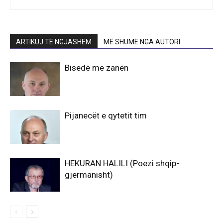
ARTIKUJ TË NGJASHËM
MË SHUMË NGA AUTORI
Bisedë me zanën
Pijanecët e qytetit tim
HEKURAN HALILI (Poezi shqip-
gjermanisht)