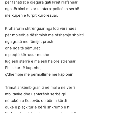
për fshatrat e djegura gati krejt rrafshuar
nga tërbimi mizor ushtaro-policësh serbë
me kupën e turpit kurorëzuar.
Kraharorin shtrënguar nga loti vërshues
për mbledhje dëshmish me ofshamje shpirti
nga gratë me fëmijët prush
dhe nga të sëmurët
e pleqtë kërrusur moshe
lugjesh sterrë e malesh halore strehuar.
Eh, sikur të kuptohej
ç’dhembje me përmallime më kaplonin.
Trimat shkëmb graniti në mal e në vërri
mbi tanke dhe ushtarësh serbë gri
në tokën e Kosovës që bënin kërdi
duke e plaçkitur e bërë shkrumb e hi.