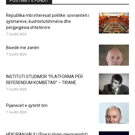
POSTIMET E FUNDIT
Republika mbi interesat politike: sovraniteti i
qytetarëve, kushtetutshmëria dhe
përgjegjësia shtetërore
7 Gusht 2026
Bisedë me zanën
7 Gusht 2026
INSTITUTI STUDIMOR “PLATFORMA PËR
REFERENDUM KOMBËTAR” – TIRANË
7 Gusht 2026
Pijanecët e qytetit tim
7 Gusht 2026
HEKURAN HALILI (Poezi shqip-gjermanisht)