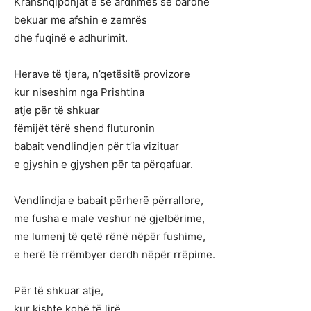
Krahshqiponjat e së ardhmes së bardhë
bekuar me afshin e zemrës
dhe fuqinë e adhurimit.
Herave të tjera, n’qetësitë provizore
kur niseshim nga Prishtina
atje për të shkuar
fëmijët tërë shend fluturonin
babait vendlindjen për t’ia vizituar
e gjyshin e gjyshen për ta përqafuar.
Vendlindja e babait përherë përrallore,
me fusha e male veshur në gjelbërime,
me lumenj të qetë rënë nëpër fushime,
e herë të rrëmbyer derdh nëpër rrëpime.
Për të shkuar atje,
kur kishte kohë të lirë,