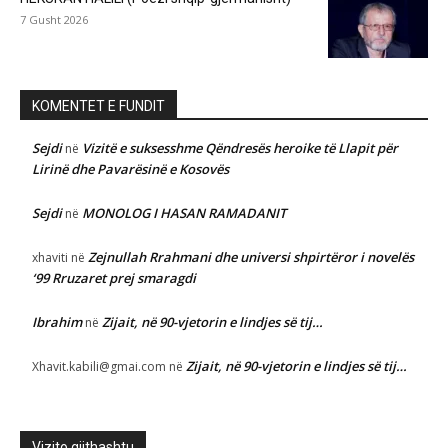
7 Gusht 2026
KOMENTET E FUNDIT
Sejdi
Vizitë e suksesshme Qëndresës heroike të Llapit për
në
Lirinë dhe Pavarësinë e Kosovës
Sejdi
MONOLOG I HASAN RAMADANIT
në
Zejnullah Rrahmani dhe universi shpirtëror i novelës
xhaviti
në
‘99 Rruzaret prej smaragdi
Ibrahim
Zijait, në 90-vjetorin e lindjes së tij…
në
Zijait, në 90-vjetorin e lindjes së tij…
Xhavit.kabili@gmai.com
në
Vizito gjithashtu