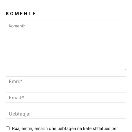
K O M E N T E
Ruaj emrin, emailin dhe uebfaqen në këtë shfletues për