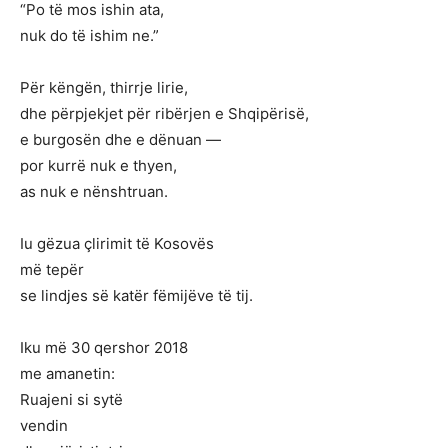
“Po të mos ishin ata,
nuk do të ishim ne.”
Për këngën, thirrje lirie,
dhe përpjekjet për ribërjen e Shqipërisë,
e burgosën dhe e dënuan —
por kurrë nuk e thyen,
as nuk e nënshtruan.
Iu gëzua çlirimit të Kosovës
më tepër
se lindjes së katër fëmijëve të tij.
Iku më 30 qershor 2018
me amanetin:
Ruajeni si sytë
vendin