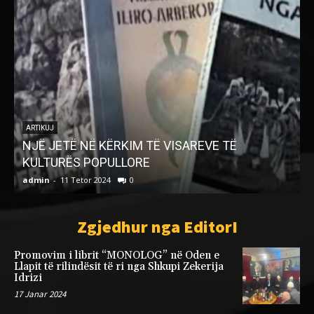
ARTIKUJ
Të gjithë jemi të “mirë”, por të mirat po na
mungojnë!
admin
-
15 Janar 2023
0
a
Zgjedhur nga EditorI
Promovim i librit “MONOLOG” në Oden e
Llapit të rilindësit të ri nga Shkupi Zekerija
Idrizi
17 Janar 2024