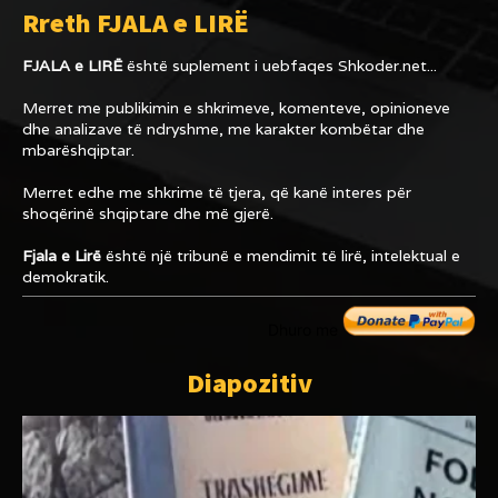
Rreth FJALA e LIRË
FJALA e LIRË
është suplement i uebfaqes
Shkoder.net...
Merret me publikimin e shkrimeve, komenteve, opinioneve
dhe analizave të ndryshme, me karakter kombëtar dhe
mbarëshqiptar.
Merret edhe me shkrime të tjera, që kanë interes për
shoqërinë shqiptare dhe më gjerë.
Fjala e Lirë
është një tribunë e mendimit të lirë, intelektual e
demokratik.
Dhuro me
Diapozitiv