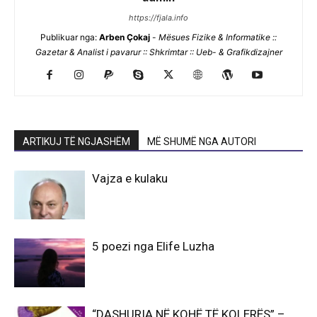
https://fjala.info
Publikuar nga:
Arben Çokaj
-
Mësues Fizike & Informatike ::
Gazetar & Analist i pavarur :: Shkrimtar :: Ueb- & Grafikdizajner
ARTIKUJ TË NGJASHËM
MË SHUMË NGA AUTORI
Vajza e kulaku
5 poezi nga Elife Luzha
“DASHURIA NË KOHË TË KOLERËS” –