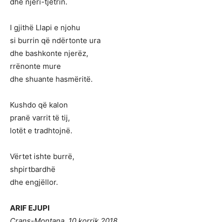
dhe njëri-tjetrin.
I gjithë Llapi e njohu
si burrin që ndërtonte ura
dhe bashkonte njerëz,
rrënonte mure
dhe shuante hasmëritë.
Kushdo që kalon
pranë varrit të tij,
lotët e tradhtojnë.
Vërtet ishte burrë,
shpirtbardhë
dhe engjëllor.
ARIF EJUPI
Crans-Montana, 10 korrik 2018