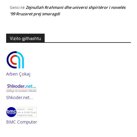
Zejnullah Rrahmani dhe universi shpirtëror i novelës
Genci
në
‘99 Rruzaret prej smaragdi
Vizito gjithashtu
Arben Çokaj
Shkoder.net…
BMC Computer