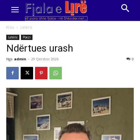
Kreu
Letërsi
Letërsi
Poezi
Ndërtues urash
Nga
admin
-
29 Qershor 2026
0