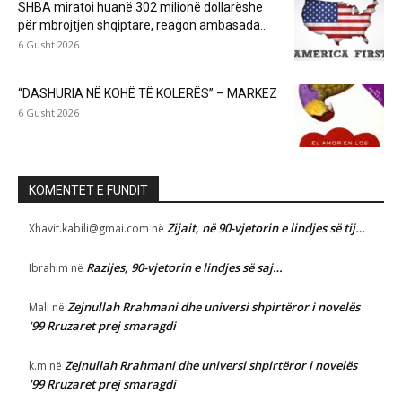
SHBA miratoi huanë 302 milionë dollarëshe
për mbrojtjen shqiptare, reagon ambasada...
6 Gusht 2026
“DASHURIA NË KOHË TË KOLERËS” – MARKEZ
6 Gusht 2026
KOMENTET E FUNDIT
Zijait, në 90-vjetorin e lindjes së tij…
Xhavit.kabili@gmai.com
në
Razijes, 90-vjetorin e lindjes së saj…
Ibrahim
në
Zejnullah Rrahmani dhe universi shpirtëror i novelës
Mali
në
‘99 Rruzaret prej smaragdi
Zejnullah Rrahmani dhe universi shpirtëror i novelës
k.m
në
‘99 Rruzaret prej smaragdi