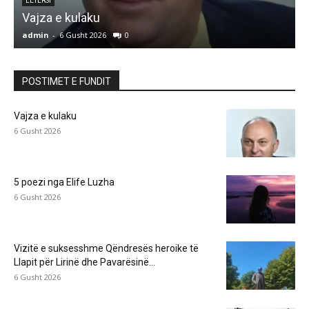
LETËRSI
5 poezi nga Elife Luzha
L
admin
-
6 Gusht 2026
0
a
POSTIMET E FUNDIT
Vajza e kulaku
6 Gusht 2026
5 poezi nga Elife Luzha
6 Gusht 2026
Vizitë e suksesshme Qëndresës heroike të
Llapit për Lirinë dhe Pavarësinë...
6 Gusht 2026