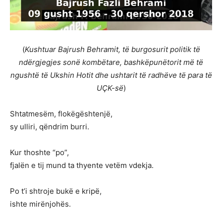
(
Kushtuar Bajrush Behramit, të burgosurit politik të
ndërgjegjes sonë kombëtare, bashkëpunëtorit më të
ngushtë të Ukshin Hotit dhe ushtarit të radhëve të para të
UÇK-së
)
Shtatmesëm, flokëgështenjë,
sy ulliri, qëndrim burri.
Kur thoshte “po”,
fjalën e tij mund ta thyente vetëm vdekja.
Po t’i shtroje bukë e kripë,
ishte mirënjohës.