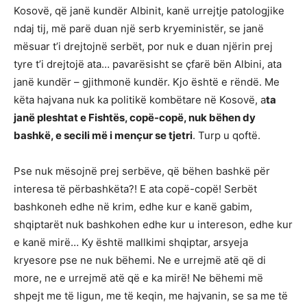
Kosovë, që janë kundër Albinit, kanë urrejtje patologjike
ndaj tij, më parë duan një serb kryeministër, se janë
mësuar t’i drejtojnë serbët, por nuk e duan njërin prej
tyre t’i drejtojë ata… pavarësisht se çfarë bën Albini, ata
janë kundër – gjithmonë kundër. Kjo është e rëndë. Me
këta hajvana nuk ka politikë kombëtare në Kosovë, a
ta
janë pleshtat e Fishtës, copë-copë, nuk bëhen dy
bashkë, e secili më i mençur se tjetri
. Turp u qoftë.
Pse nuk mësojnë prej serbëve, që bëhen bashkë për
interesa të përbashkëta?! E ata copë-copë! Serbët
bashkoneh edhe në krim, edhe kur e kanë gabim,
shqiptarët nuk bashkohen edhe kur u intereson, edhe kur
e kanë mirë… Ky është mallkimi shqiptar, arsyeja
kryesore pse ne nuk bëhemi. Ne e urrejmë atë që di
more, ne e urrejmë atë që e ka mirë! Ne bëhemi më
shpejt me të ligun, me të keqin, me hajvanin, se sa me të