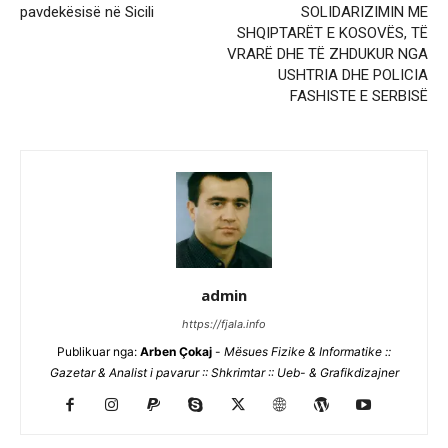
pavdekësisë në Sicili
SOLIDARIZIMIN ME
SHQIPTARËT E KOSOVËS, TË
VRARË DHE TË ZHDUKUR NGA
USHTRIA DHE POLICIA
FASHISTE E SERBISË
admin
https://fjala.info
Publikuar nga:
Arben Çokaj
-
Mësues Fizike & Informatike ::
Gazetar & Analist i pavarur :: Shkrimtar :: Ueb- & Grafikdizajner