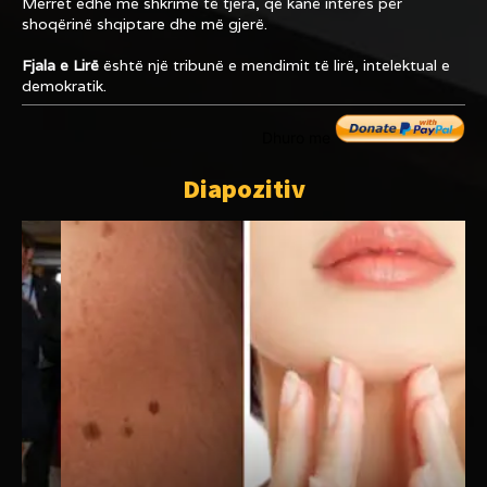
Merret edhe me shkrime të tjera, që kanë interes për
shoqërinë shqiptare dhe më gjerë.
Fjala e Lirë
është një tribunë e mendimit të lirë, intelektual e
demokratik.
Dhuro me
Diapozitiv