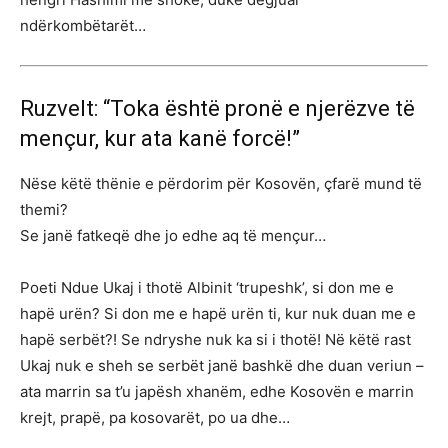
ndërkombëtarët…
Ruzvelt: “Toka është pronë e njerëzve të
mençur, kur ata kanë forcë!”
Nëse këtë thënie e përdorim për Kosovën, çfarë mund të
themi?
Se janë fatkeqë dhe jo edhe aq të mençur…
Poeti Ndue Ukaj i thotë Albinit ‘trupeshk’, si don me e
hapë urën? Si don me e hapë urën ti, kur nuk duan me e
hapë serbët?! Se ndryshe nuk ka si i thotë! Në këtë rast
Ukaj nuk e sheh se serbët janë bashkë dhe duan veriun –
ata marrin sa t’u japësh xhanëm, edhe Kosovën e marrin
krejt, prapë, pa kosovarët, po ua dhe…