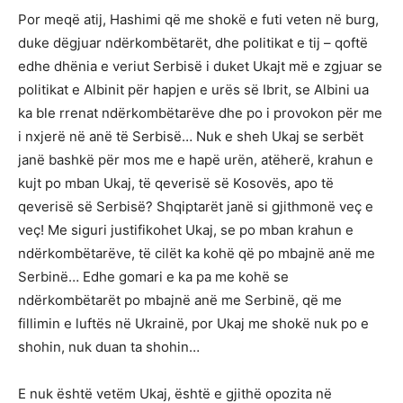
Por meqë atij, Hashimi që me shokë e futi veten në burg,
duke dëgjuar ndërkombëtarët, dhe politikat e tij – qoftë
edhe dhënia e veriut Serbisë i duket Ukajt më e zgjuar se
politikat e Albinit për hapjen e urës së Ibrit, se Albini ua
ka ble rrenat ndërkombëtarëve dhe po i provokon për me
i nxjerë në anë të Serbisë… Nuk e sheh Ukaj se serbët
janë bashkë për mos me e hapë urën, atëherë, krahun e
kujt po mban Ukaj, të qeverisë së Kosovës, apo të
qeverisë së Serbisë? Shqiptarët janë si gjithmonë veç e
veç! Me siguri justifikohet Ukaj, se po mban krahun e
ndërkombëtarëve, të cilët ka kohë që po mbajnë anë me
Serbinë… Edhe gomari e ka pa me kohë se
ndërkombëtarët po mbajnë anë me Serbinë, që me
fillimin e luftës në Ukrainë, por Ukaj me shokë nuk po e
shohin, nuk duan ta shohin…
E nuk është vetëm Ukaj, është e gjithë opozita në