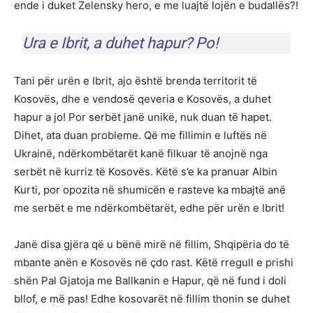
ende i duket Zelensky hero, e me luajtë lojën e budallës?!
Ura e Ibrit, a duhet hapur? Po!
Tani për urën e Ibrit, ajo është brenda territorit të
Kosovës, dhe e vendosë qeveria e Kosovës, a duhet
hapur a jo! Por serbët janë unikë, nuk duan të hapet.
Dihet, ata duan probleme. Që me fillimin e luftës në
Ukrainë, ndërkombëtarët kanë filkuar të anojnë nga
serbët në kurriz të Kosovës. Këtë s’e ka pranuar Albin
Kurti, por opozita në shumicën e rasteve ka mbajtë anë
me serbët e me ndërkombëtarët, edhe për urën e Ibrit!
Janë disa gjëra që u bënë mirë në fillim, Shqipëria do të
mbante anën e Kosovës në çdo rast. Këtë rregull e prishi
shën Pal Gjatoja me Ballkanin e Hapur, që në fund i doli
bllof, e më pas! Edhe kosovarët në fillim thonin se duhet