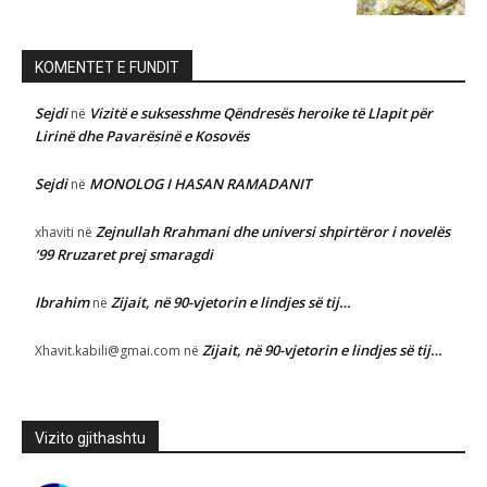
KOMENTET E FUNDIT
Sejdi
Vizitë e suksesshme Qëndresës heroike të Llapit për
në
Lirinë dhe Pavarësinë e Kosovës
Sejdi
MONOLOG I HASAN RAMADANIT
në
Zejnullah Rrahmani dhe universi shpirtëror i novelës
xhaviti
në
‘99 Rruzaret prej smaragdi
Ibrahim
Zijait, në 90-vjetorin e lindjes së tij…
në
Zijait, në 90-vjetorin e lindjes së tij…
Xhavit.kabili@gmai.com
në
Vizito gjithashtu