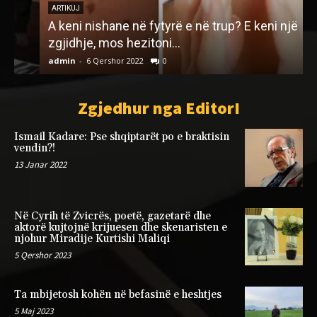
ARTIKUJ
A keni nishane në fytyrë e në trup? E keni një
zgjidhje, mos hezitoni…
admin
-
6 Qershor 2022
0
a
Zgjedhur nga EditorI
Ismail Kadare: Pse shqiptarët po e braktisin
vendin?!
13 Janar 2022
Në Cyrih të Zvicrës, poetë, gazetarë dhe
aktorë kujtojnë krijuesen dhe skenaristen e
njohur Miradije Kurtishi Maliqi
5 Qershor 2023
Ta mbijetosh kohën në befasinë e heshtjes
5 Maj 2023