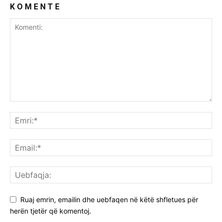
K O M E N T E
Ruaj emrin, emailin dhe uebfaqen në këtë shfletues për
herën tjetër që komentoj.