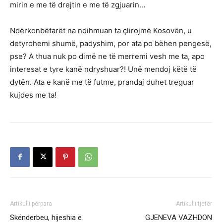
mirin e me të drejtin e me të zgjuarin…
Ndërkonbëtarët na ndihmuan ta çlirojmë Kosovën, u
detyrohemi shumë, padyshim, por ata po bëhen pengesë,
pse? A thua nuk po dimë ne të merremi vesh me ta, apo
interesat e tyre kanë ndryshuar?! Unë mendoj këtë të
dytën. Ata e kanë me të futme, prandaj duhet treguar
kujdes me ta!
Artikulli përpara
Artikulli tjetër
Skënderbeu, hijeshia e
GJENEVA VAZHDON