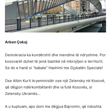
Arben Çokaj
Demokracia ka kundërshti dhe mendine të ndryshme. Por
kosovarët duhet të jenë bashkë në mbrojtjen e territorit.
Se do e hanë si “babale” Hashimi me Gjykatën Speciale!
Ose Albin Kurti kryeministër ose një Zelensky në Kosovë,
që dëgjon ndërkombëtarët dhe ia futë Kosovës, si
Zelensky Ukrainës…
A u kuptuam, apo doni me dëgjua Bajromin, që ndoshta