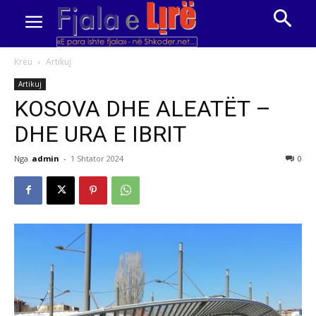
Kreu
Artikuj
Artikuj
KOSOVA DHE ALEATËT –
DHE URA E IBRIT
Nga
admin
-
1 Shtator 2024
0