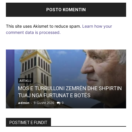
This site uses Akismet to reduce spam.
Learn how your
comment data is processed.
ARTIKUJ
MOS E TURBULLONI ZEMRËN DHE SHPIRTIN
TUAJ NGA FURTUNAT E BOTËS
admin
-
9 Gusht 2026
0
a
POSTIMET E FUNDIT