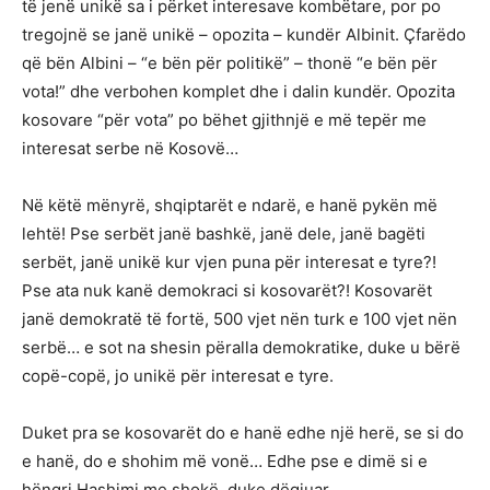
të jenë unikë sa i përket interesave kombëtare, por po
tregojnë se janë unikë – opozita – kundër Albinit. Çfarëdo
që bën Albini – “e bën për politikë” – thonë “e bën për
vota!” dhe verbohen komplet dhe i dalin kundër. Opozita
kosovare “për vota” po bëhet gjithnjë e më tepër me
interesat serbe në Kosovë…
Në këtë mënyrë, shqiptarët e ndarë, e hanë pykën më
lehtë! Pse serbët janë bashkë, janë dele, janë bagëti
serbët, janë unikë kur vjen puna për interesat e tyre?!
Pse ata nuk kanë demokraci si kosovarët?! Kosovarët
janë demokratë të fortë, 500 vjet nën turk e 100 vjet nën
serbë… e sot na shesin përalla demokratike, duke u bërë
copë-copë, jo unikë për interesat e tyre.
Duket pra se kosovarët do e hanë edhe një herë, se si do
e hanë, do e shohim më vonë… Edhe pse e dimë si e
hëngri Hashimi me shokë, duke dëgjuar