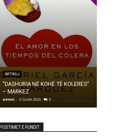
ARTIKUJ
LETËRSI
“DASHURIA NË KOHË TË KOLERËS”
– MARKEZ
Ndizet Ndizet… 
admin
-
6 Gusht 2026
0
admin
-
6 Gusht 20
POSTIMET E FUNDIT