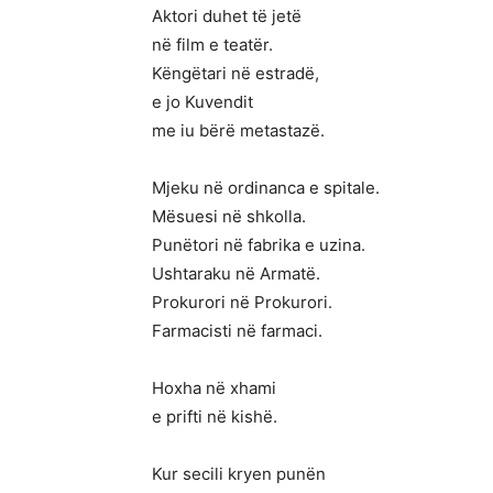
Aktori duhet të jetë
në film e teatër.
Këngëtari në estradë,
e jo Kuvendit
me iu bërë metastazë.
Mjeku në ordinanca e spitale.
Mësuesi në shkolla.
Punëtori në fabrika e uzina.
Ushtaraku në Armatë.
Prokurori në Prokurori.
Farmacisti në farmaci.
Hoxha në xhami
e prifti në kishë.
Kur secili kryen punën