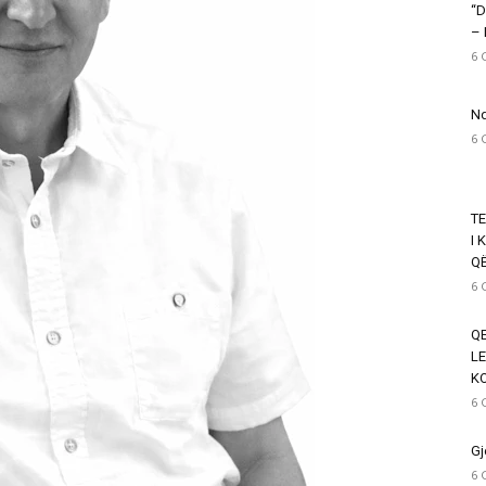
“D
–
6 
Nd
6 
T
I 
Q
6 
QE
LE
K
6 
Gj
6 