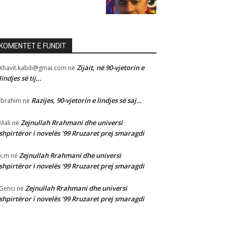
KOMENTET E FUNDIT
Zijait, në 90-vjetorin e
Xhavit.kabili@gmai.com
në
lindjes së tij…
Razijes, 90-vjetorin e lindjes së saj…
Ibrahim
në
Zejnullah Rrahmani dhe universi
Mali
në
shpirtëror i novelës ‘99 Rruzaret prej smaragdi
Zejnullah Rrahmani dhe universi
k.m
në
shpirtëror i novelës ‘99 Rruzaret prej smaragdi
Zejnullah Rrahmani dhe universi
Genci
në
shpirtëror i novelës ‘99 Rruzaret prej smaragdi