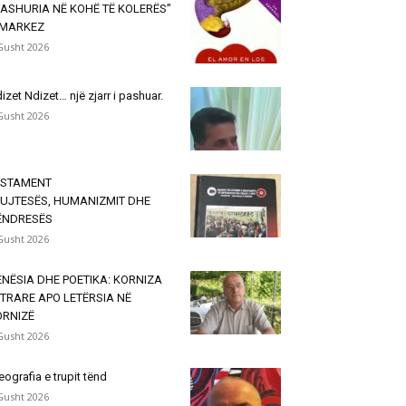
ASHURIA NË KOHË TË KOLERËS”
 MARKEZ
Gusht 2026
izet Ndizet… një zjarr i pashuar.
Gusht 2026
ESTAMENT
KUJTESËS, HUMANIZMIT DHE
ËNDRESËS
Gusht 2026
NËSIA DHE POETIKA: KORNIZA
TRARE APO LETËRSIA NË
ORNIZË
Gusht 2026
eografia e trupit tënd
Gusht 2026