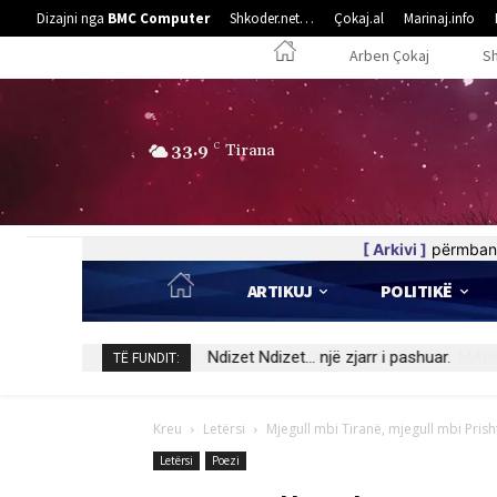
Dizajni nga
BMC Computer
Shkoder.net…
Çokaj.al
Marinaj.info
Arben Çokaj
S
33.9
C
Tirana
[ Arkivi ]
përmban 
ARTIKUJ
POLITIKË
Ndizet Ndizet… një zjarr i pashuar.
TË FUNDIT:
Kreu
Letërsi
Mjegull mbi Tiranë, mjegull mbi Prish
Letërsi
Poezi