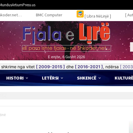
MundusArtiumPress.us
hkoder.net…
BMC Computer
[ Au
[ Libra NëLinjë ]
E enjte, 6 Gusht 2026
shkrime nga vitet
[ 2009-2015 ]
dhe
[ 2016-2021 ]
, ndërsa
[ 2003
HISTORI
LETËRSI
SHKENCË
KULTUR
tinë