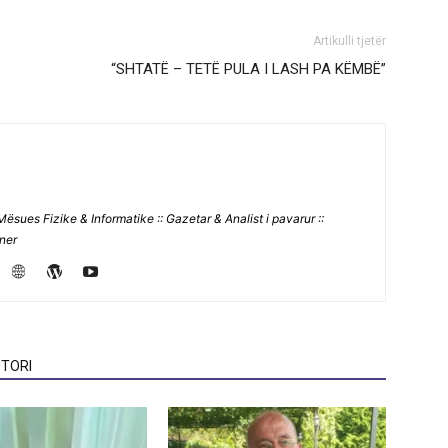
Artikulli tjetër
“SHTATË – TETË PULA I LASH PA KËMBË”
Mësues Fizike & Informatike :: Gazetar & Analist i pavarur ::
jner
TORI