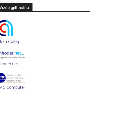
Vizito gjithashtu
rben Çokaj
hkoder.net…
MC Computer