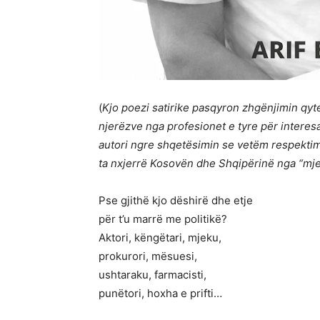
(
Kjo poezi satirike pasqyron zhgënjimin qyte
njerëzve nga profesionet e tyre për interesa
autori ngre shqetësimin se vetëm respektimi
ta nxjerrë Kosovën dhe Shqipërinë nga “mjeg
Pse gjithë kjo dëshirë dhe etje
për t’u marrë me politikë?
Aktori, këngëtari, mjeku,
prokurori, mësuesi,
ushtaraku, farmacisti,
punëtori, hoxha e prifti…