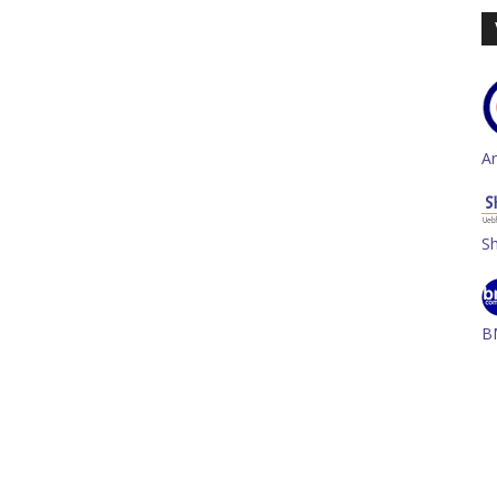
A
S
B