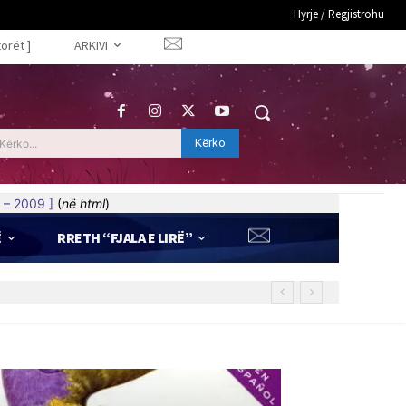
Hyrje / Regjistrohu
torët ]
ARKIVI
Kërko
Kërko...
 – 2009 ]
(
në html
)
Ë
RRETH “FJALA E LIRË”