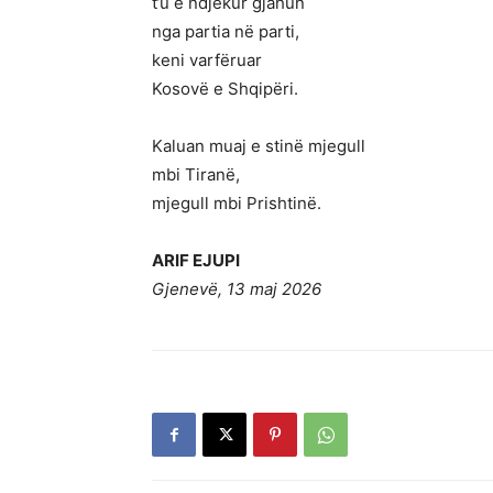
t’u e ndjekur gjahun
nga partia në parti,
keni varfëruar
Kosovë e Shqipëri.
Kaluan muaj e stinë mjegull
mbi Tiranë,
mjegull mbi Prishtinë.
ARIF EJUPI
Gjenevë, 13 maj 2026