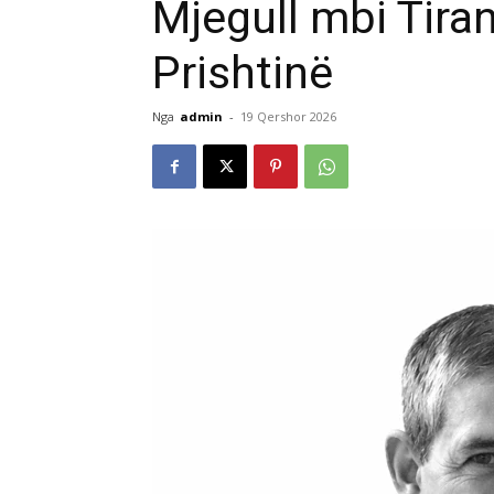
Mjegull mbi Tira
Prishtinë
Nga
admin
-
19 Qershor 2026