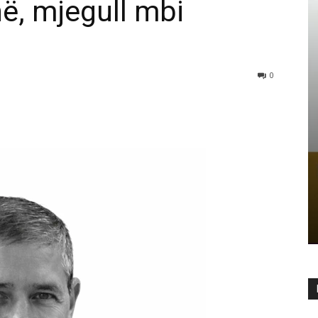
në, mjegull mbi
0