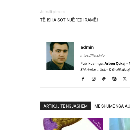
Artikulli përpara
TȄ ISHA SOT NJȄ “EDI RAMȄ!
admin
https://fjala.info
Publikuar nga:
Arben Çokaj
-
Shkrimtar :: Ueb- & Grafikdiza
ARTIKUJ TË NGJASHËM
MË SHUMË NGA AU