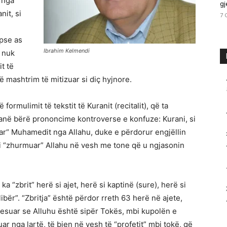
 nga
gj
it, si
7 
pse as
Ibrahim Kelmendi
t nuk
t të
 mashtrim të mitizuar si diç hyjnore.
rmulimit të tekstit të Kuranit (recitalit), që ta
kanë bërë prononcime kontroverse e konfuze: Kurani, si
uluar“ Muhamedit nga Allahu, duke e përdorur engjëllin
 i “zhurmuar” Allahu në vesh me tone që u ngjasonin
a “zbrit” herë si ajet, herë si kaptinë (sure), herë si
“libër”. “Zbritja” është përdor rreth 63 herë në ajete,
besuar se Alluhu është sipër Tokës, mbi kupolën e
shuar nga lartë, të bien në vesh të “profetit” mbi tokë, që