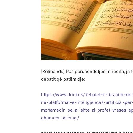
[Kelmendi:] Pas përshëndetjes mirëdita, ja te
debatit që patëm dje:
https://www.drini.us/debatet-e-ibrahim-kel
ne-platformat-e-inteligjences-artificial-per
mohamedin-se-a-ishte-ai-profet-vrases-a
dhunues-seksual/