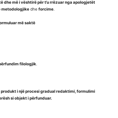
të dhe më i vështirë për t’u rrëzuar nga apologjetët
e metodologjike
dhe
forcime
.
 formuluar më saktë
përfundim filologjik
.
të produkt i një procesi gradual redaktimi, formulimi
herësh si objekt i përfunduar.