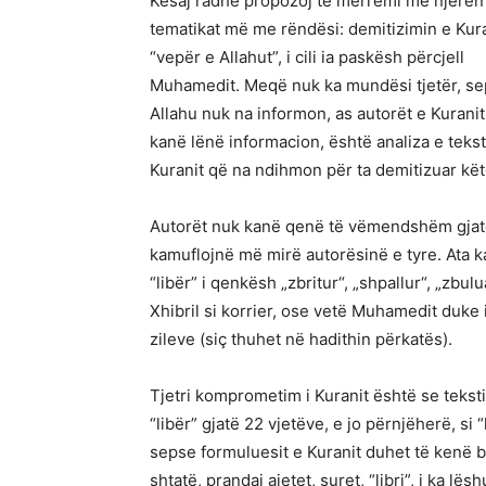
Kësaj radhe propozoj të merremi me njërën
tematikat më me rëndësi: demitizimin e Kuran
“vepër e Allahut”, i cili ia paskësh përcjell
Muhamedit. Meqë nuk ka mundësi tjetër, se
Allahu nuk na informon, as autorët e Kurani
kanë lënë informacion, është analiza e teksti
Kuranit që na ndihmon për ta demitizuar këtë
Autorët nuk kanë qenë të vëmendshëm gjatë fo
kamuflojnë më mirë autorësinë e tyre. Ata 
“libër” i qenkësh „zbritur“, „shpallur“, „zb
Xhibril si korrier, ose vetë Muhamedit duke
zileve (siç thuhet në hadithin përkatës).
Tjetri komprometim i Kuranit është se teksti k
“libër” gjatë 22 vjetëve, e jo përnjëherë, si 
sepse formuluesit e Kuranit duhet të kenë 
shtatë, prandaj ajetet, suret, “libri”, i ka lë