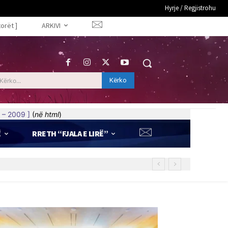
Hyrje / Regjistrohu
torët ]
ARKIVI
Kërko
Kërko...
 – 2009 ]
(
në html
)
Ë
RRETH “FJALA E LIRË”