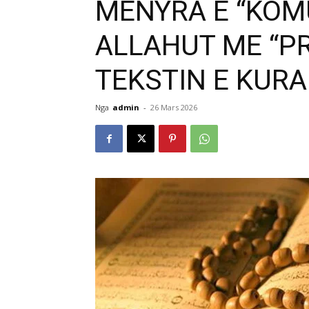
MËNYRA E “KOMU
ALLAHUT ME “PR
TEKSTIN E KURA
Nga
admin
-
26 Mars 2026