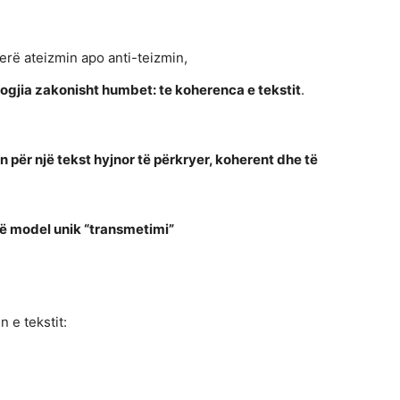
erë ateizmin apo anti-teizmin,
logjia zakonisht humbet: te koherenca e tekstit
.
in për një tekst hyjnor të përkryer, koherent dhe të
një model unik “transmetimi”
 e tekstit: