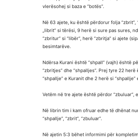
vlerësohej si baza e “botës”.
Në 63 ajete, ku është përdorur folja “zbrit”, 
„librit” si tërësi, 9 herë si sure pas sures, n
“zbritur” si “libër”, herë “zbritja” si ajete 
besimtarëve.
Ndërsa Kurani është “shpall” (vajh) është p
“zbritjes” dhe “shpalljes”. Prej tyre 22 herë ë
“shpallje” e Kuranit dhe 2 herë si “shpallje” 
Vetëm në tre ajete është përdor “zbuluar”, e j
Në librin tim i kam ofruar edhe të dhënat nu
“shpallje”, “zbrit”, “zbuluar”.
Në ajetin 5:3 bëhet informimi për kompletim pë