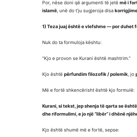
Por, nëse doni që argumenti të jetë
më i for
islamë
, unë do t’ju sugjeroja disa
korrigjim
1) Teza juaj është e vlefshme — por duhet
Nuk do ta formuloja kështu:
“Kjo e provon se Kurani është mashtrim.”
Kjo është
përfundim filozofik / polemik
, jo
Më e fortë shkencërisht është kjo formulë:
Kurani, si tekst, jep shenja të qarta se ësh
dhe riformulimi, e jo një “libër” i dhënë një
Kjo është shumë më e fortë, sepse: