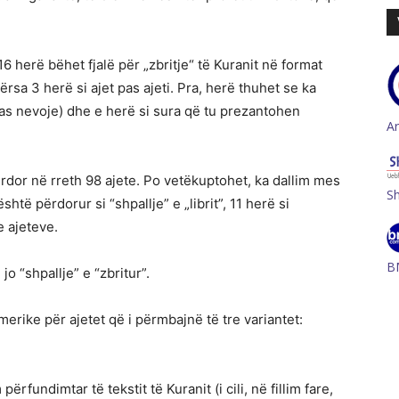
16 herë bëhet fjalë për „zbritje“ të Kuranit në format
dërsa 3 herë si ajet pas ajeti. Pra, herë thuhet se ka
(sipas nevoje) dhe e herë si sura që tu prezantohen
A
ërdor në rreth 98 ajete. Po vetëkuptohet, ka dallim mes
S
shtë përdorur si “shpallje” e „librit”, 11 herë si
e ajeteve.
B
o “shpallje” e “zbritur”.
merike për ajetet që i përmbajnë të tre variantet:
rfundimtar të tekstit të Kuranit (i cili, në fillim fare,