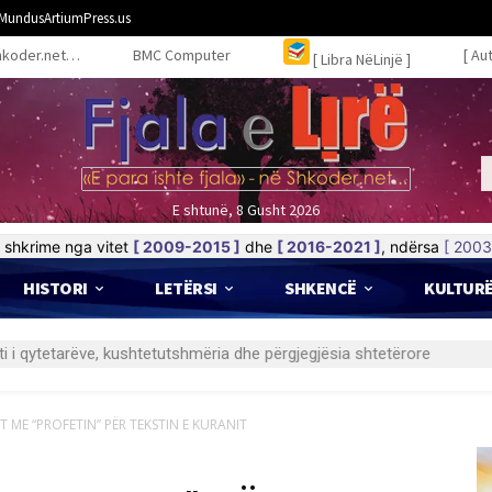
MundusArtiumPress.us
hkoder.net…
BMC Computer
[ Au
[ Libra NëLinjë ]
E shtunë, 8 Gusht 2026
shkrime nga vitet
[ 2009-2015 ]
dhe
[ 2016-2021 ]
, ndërsa
[ 2003
HISTORI
LETËRSI
SHKENCË
KULTUR
 ME “PROFETIN” PËR TEKSTIN E KURANIT