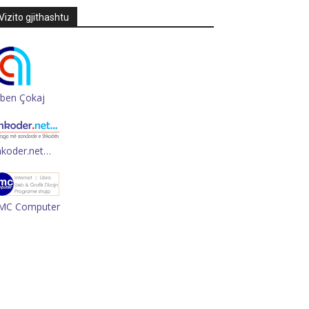
Vizito gjithashtu
rben Çokaj
hkoder.net…
MC Computer