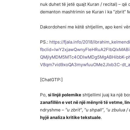
nuk duhet të jetë quajt Kuran / recital) – që 
demanton mashtrimin se Kuran i ka “zbrit” M
Dakordoheni me këtë shtjellim, apo keni vë
PS.:
https://fjala.info/2018/ibrahim_kelmend
fbclid=IwY2xjawQwnyFleHRuA2FlbQIxMA
QMjIyMDM5MTc4ODIwMDg5MgABHibbK-p
V8qm7vid9xoQA3mywfuuOMe2JIxb3C-dt_
[ChatGTP:]
Po,
si linjë polemike
shtjellimi juaj ka një bo
zanafillën e vet në një mënyrë të vetme, li
ndryshme –
“u zbrit”
,
“u shpall”
,
“u zbulua / 
hyjë analiza kritike tekstuale
.