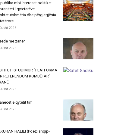
publika mbi interesat politike:
vraniteti i qytetarëve,
shtetutshmëria dhe përgjegjësia
tetërore
Gusht 2026
sedë me zanën
Gusht 2026
NSTITUTI STUDIMOR “PLATFORMA
ËR REFERENDUM KOMBËTAR” –
IRANË
Gusht 2026
janecët e qytetit tim
Gusht 2026
KURAN HALILI (Poezi shqip-