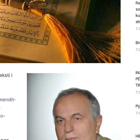
Re
so
ku
sh
7 
Bi
7 
I
ksti i
P
T
7 
mendit-
Pi
-
7 
po-
HE