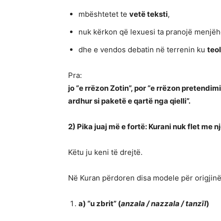
mbështetet te
vetë teksti
,
nuk kërkon që lexuesi ta pranojë menjëh
dhe e vendos debatin në terrenin ku
teo
Pra:
jo “e rrëzon Zotin”, por “e rrëzon pretendim
ardhur si paketë e qartë nga qielli”.
2) Pika juaj më e fortë: Kurani nuk flet me 
Këtu ju keni të drejtë.
Në Kuran përdoren disa modele për origjinën
a) “u zbrit” (
anzala / nazzala / tanzīl
)