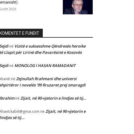
ermanisht)
Gusht 2026
KOMENTET E FUNDIT
Sejdi
Vizitë e suksesshme Qëndresës heroike
në
të Llapit për Lirinë dhe Pavarësinë e Kosovës
Sejdi
MONOLOG I HASAN RAMADANIT
në
Zejnullah Rrahmani dhe universi
xhaviti
në
shpirtëror i novelës ‘99 Rruzaret prej smaragdi
Ibrahim
Zijait, në 90-vjetorin e lindjes së tij…
në
Zijait, në 90-vjetorin e
Xhavit.kabili@gmai.com
në
lindjes së tij…