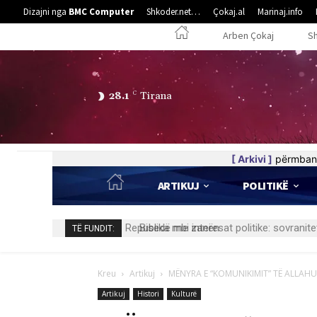
Dizajni nga
BMC Computer
Shkoder.net…
Çokaj.al
Marinaj.info
Arben Çokaj
S
28.1
C
Tirana
[ Arkivi ]
përmban 
ARTIKUJ
POLITIKË
Bisedë me zanën
TË FUNDIT:
Kreu
Artikuj
MËNYRA E “KOMUNIKIMIT” TË ALLAHUT
Artikuj
Histori
Kulturë