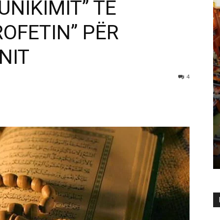
NIKIMIT” TË
OFETIN” PËR
NIT
4