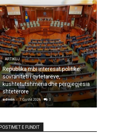
ARTIKUJ
Republika mbi interesat politike:
sovraniteti i qytetarëve,
LETËRSI
kushtetutshmëria dhe përgjegjësia
shtetërore
Bisedë me za
admin
-
7 Gusht 2026
0
admin
-
7 Gusht 20
POSTIMET E FUNDIT