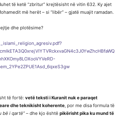
duhet të ketë “zbritur” krejtësisht në vitin 632. Ky ajet
ohamedit më herët – si “libër” – gjatë muajit ramadan.
rejtje dhe plotësime?
i_islami_religion_agresiv.pdf?
BicmlkETA3Q0xrejVIYTVRckxvaGN4c3J0YwZhcHBfaWQ
hhXKOmy8LOXooVYVeRD-
aem_2YPe2ZPUE1Asd_6qxeS3gw
sht të fortë:
vetë teksti i Kuranit nuk e paraqet
neare dhe teknikisht koherente
, por me disa formula të
u bë i qartë”
– dhe kjo është
pikërisht pika ku mund të