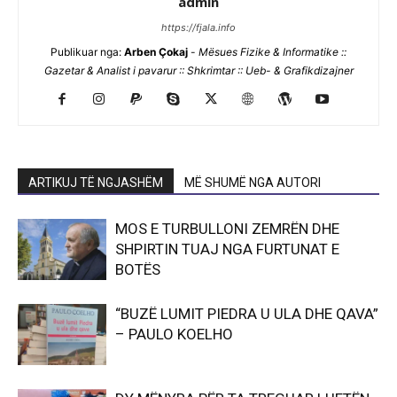
admin
https://fjala.info
Publikuar nga:
Arben Çokaj
-
Mësues Fizike & Informatike ::
Gazetar & Analist i pavarur :: Shkrimtar :: Ueb- & Grafikdizajner
ARTIKUJ TË NGJASHËM
MË SHUMË NGA AUTORI
MOS E TURBULLONI ZEMRËN DHE
SHPIRTIN TUAJ NGA FURTUNAT E
BOTËS
“BUZË LUMIT PIEDRA U ULA DHE QAVA”
– PAULO KOELHO