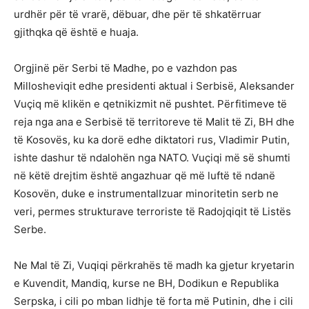
urdhër për të vrarë, dëbuar, dhe për të shkatërruar
gjithqka që është e huaja.
Orgjinë për Serbi të Madhe, po e vazhdon pas
Millosheviqit edhe presidenti aktual i Serbisë, Aleksander
Vuçiq më klikën e qetnikizmit në pushtet. Përfitimeve të
reja nga ana e Serbisë të territoreve të Malit të Zi, BH dhe
të Kosovës, ku ka dorë edhe diktatori rus, Vladimir Putin,
ishte dashur të ndalohën nga NATO. Vuçiqi më së shumti
në këtë drejtim është angazhuar që më luftë të ndanë
Kosovën, duke e instrumentalIzuar minoritetin serb ne
veri, permes strukturave terroriste të Radojqiqit të Listës
Serbe.
Ne Mal të Zi, Vuqiqi përkrahës të madh ka gjetur kryetarin
e Kuvendit, Mandiq, kurse ne BH, Dodikun e Republika
Serpska, i cili po mban lidhje të forta më Putinin, dhe i cili