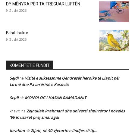
DY MËNYRA PËR TA TREGUAR LUFTËN
9 Gusht 2026
Bilbil i bukur
9 Gusht 2026
KOMENTET E FUNDIT
Sejdi
Vizitë e suksesshme Qëndresës heroike të Llapit për
në
Lirinë dhe Pavarësinë e Kosovës
Sejdi
MONOLOG I HASAN RAMADANIT
në
Zejnullah Rrahmani dhe universi shpirtëror i novelës
xhaviti
në
‘99 Rruzaret prej smaragdi
Ibrahim
Zijait, në 90-vjetorin e lindjes së tij…
në