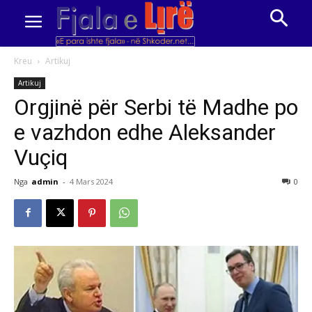
Kreu
Artikuj
Artikuj
Orgjinë për Serbi të Madhe po
e vazhdon edhe Aleksander
Vuçiq
Nga
admin
-
4 Mars 2024
0