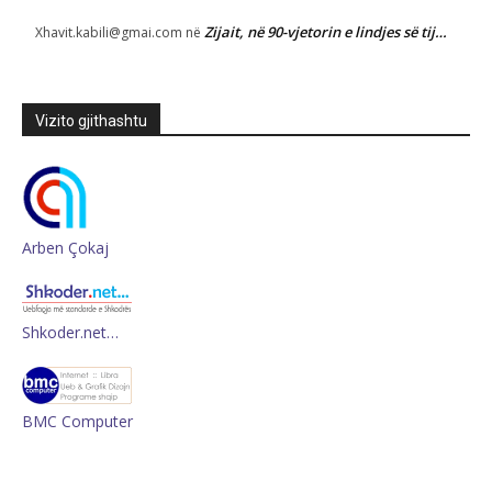
Zijait, në 90-vjetorin e lindjes së tij…
Xhavit.kabili@gmai.com
në
Vizito gjithashtu
Arben Çokaj
Shkoder.net…
BMC Computer