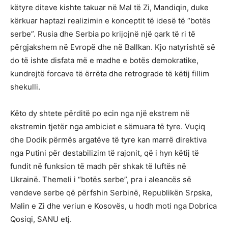
këtyre diteve kishte takuar në Mal të Zi, Mandiqin, duke
kërkuar haptazi realizimin e konceptit të idesë të “botës
serbe”. Rusia dhe Serbia po krijojnë një qark të ri të
përgjakshem në Evropë dhe në Ballkan. Kjo natyrishtë së
do të ishte disfata më e madhe e botës demokratike,
kundrejtë forcave të ërrëta dhe retrograde të këtij fillim
shekulli.
Këto dy shtete përditë po ecin nga një ekstrem në
ekstremin tjetër nga ambiciet e sëmuara të tyre. Vuçiq
dhe Dodik përmës argatëve të tyre kan marrë direktiva
nga Putini për destabilizim të rajonit, që i hyn këtij të
fundit në funksion të madh për shkak të luftës në
Ukrainë. Themeli i “botës serbe”, pra i aleancës së
vendeve serbe që përfshin Serbinë, Republikën Srpska,
Malin e Zi dhe veriun e Kosovës, u hodh moti nga Dobrica
Qosiqi, SANU etj.