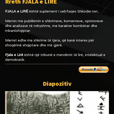
Rreth FJALA e LIRË
FJALA e LIRË
është suplement i uebfaqes
Shkoder.net...
Merret me publikimin e shkrimeve, komenteve, opinioneve
dhe analizave të ndryshme, me karakter kombëtar dhe
mbarëshqiptar.
Merret edhe me shkrime të tjera, që kanë interes për
shoqërinë shqiptare dhe më gjerë.
Fjala e Lirë
është një tribunë e mendimit të lirë, intelektual e
demokratik.
Dhuro me
Diapozitiv