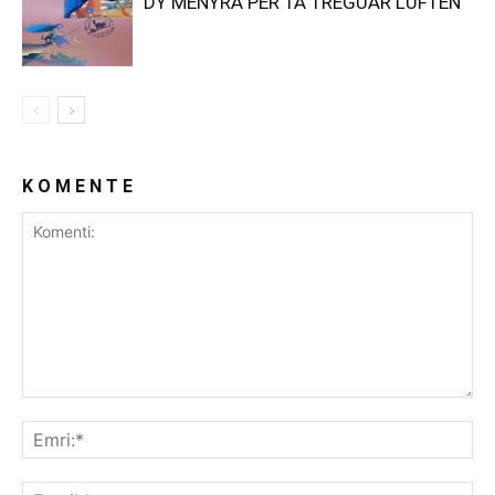
DY MËNYRA PËR TA TREGUAR LUFTËN
K O M E N T E