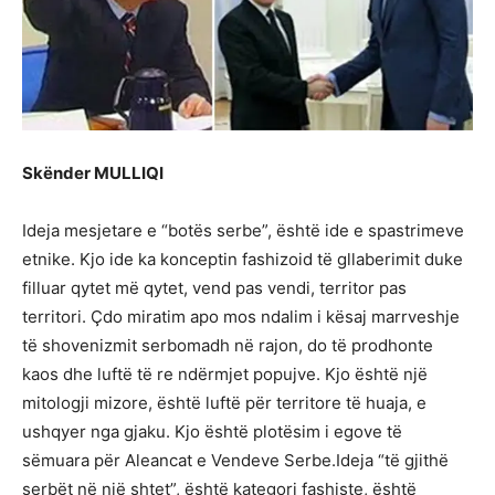
Skënder MULLIQI
Ideja mesjetare e “botës serbe”, është ide e spastrimeve
etnike. Kjo ide ka konceptin fashizoid të gllaberimit duke
filluar qytet më qytet, vend pas vendi, territor pas
territori. Çdo miratim apo mos ndalim i kësaj marrveshje
të shovenizmit serbomadh në rajon, do të prodhonte
kaos dhe luftë të re ndërmjet popujve. Kjo është një
mitologji mizore, është luftë për territore të huaja, e
ushqyer nga gjaku. Kjo është plotësim i egove të
sëmuara për Aleancat e Vendeve Serbe.Ideja “të gjithë
serbët në një shtet”, është kategori fashiste, është