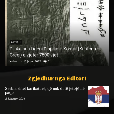
ARTIKUJ
Pllaka nga Liqeni Dispilio – Kostur (Kastoria –
Greqi) e vjetër 7500 vjet
admin
-
10 Janar 2022
0
a
Zgjedhur nga EditorI
Serbia shtet karikaturë, që nuk di të jetojë në
paqe
5 Shtator 2024