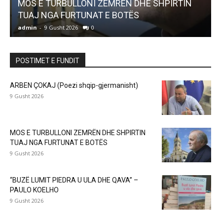
MOS E TURBULLONI ZEMRËN DHE SHPIRTIN
TUAJ NGA FURTUNAT E BOTËS
admin
-
9 Gusht 2026
0
a
POSTIMET E FUNDIT
ARBEN ÇOKAJ (Poezi shqip-gjermanisht)
9 Gusht 2026
MOS E TURBULLONI ZEMRËN DHE SHPIRTIN
TUAJ NGA FURTUNAT E BOTËS
9 Gusht 2026
“BUZË LUMIT PIEDRA U ULA DHE QAVA” –
PAULO KOELHO
9 Gusht 2026