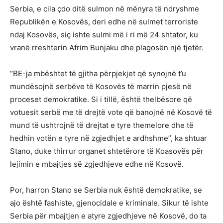
Serbia, e cila çdo ditë sulmon në mënyra të ndryshme
Republikën e Kosovës, deri edhe në sulmet terroriste
ndaj Kosovës, siç ishte sulmi më i ri më 24 shtator, ku
vranë rreshterin Afrim Bunjaku dhe plagosën një tjetër.
“BE-ja mbështet të gjitha përpjekjet që synojnë t’u
mundësojnë serbëve të Kosovës të marrin pjesë në
proceset demokratike. Si i tillë, është thelbësore që
votuesit serbë me të drejtë vote që banojnë në Kosovë të
mund të ushtrojnë të drejtat e tyre themelore dhe të
hedhin votën e tyre në zgjedhjet e ardhshme”, ka shtuar
Stano, duke thirrur organet shtetërore të Koasovës për
lejimin e mbajtjes së zgjedhjeve edhe në Kosovë.
Por, harron Stano se Serbia nuk është demokratike, se
ajo është fashiste, gjenocidale e kriminale. Sikur të ishte
Serbia për mbajtjen e atyre zgjedhjeve në Kosovë, do ta