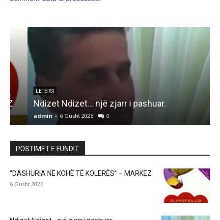
LETËRSI
Ndizet Ndizet… një zjarr i pashuar.
admin
-
6 Gusht 2026
0
a
POSTIMET E FUNDIT
“DASHURIA NË KOHË TË KOLERËS” – MARKEZ
6 Gusht 2026