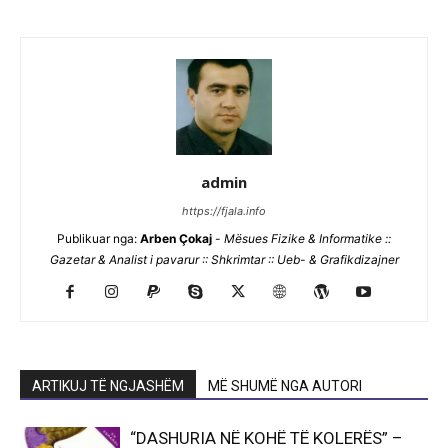
admin
https://fjala.info
Publikuar nga:
Arben Çokaj
-
Mësues Fizike & Informatike ::
Gazetar & Analist i pavarur :: Shkrimtar :: Ueb- & Grafikdizajner
ARTIKUJ TË NGJASHËM
MË SHUMË NGA AUTORI
“DASHURIA NË KOHË TË KOLERËS” –