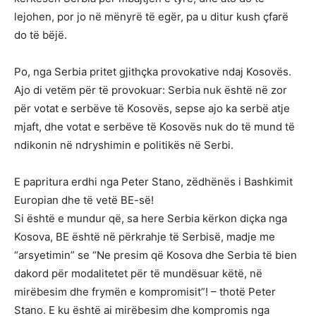
lejohen, por jo në mënyrë të egër, pa u ditur kush çfarë
do të bëjë.
Po, nga Serbia pritet gjithçka provokative ndaj Kosovës.
Ajo di vetëm për të provokuar: Serbia nuk është në zor
për votat e serbëve të Kosovës, sepse ajo ka serbë atje
mjaft, dhe votat e serbëve të Kosovës nuk do të mund të
ndikonin në ndryshimin e politikës në Serbi.
E papritura erdhi nga Peter Stano, zëdhënës i Bashkimit
Europian dhe të vetë BE-së!
Si është e mundur që, sa here Serbia kërkon diçka nga
Kosova, BE është në përkrahje të Serbisë, madje me
“arsyetimin” se “Ne presim që Kosova dhe Serbia të bien
dakord për modalitetet për të mundësuar këtë, në
mirëbesim dhe frymën e kompromisit”! – thotë Peter
Stano. E ku është ai mirëbesim dhe kompromis nga