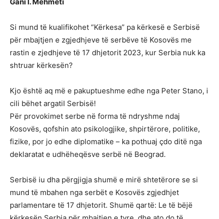
Gani I. Mehmeti
Si mund të kualifikohet “Kërkesa” pa kërkesë e Serbisë
për mbajtjen e zgjedhjeve të serbëve të Kosovës me
rastin e zjedhjeve të 17 dhjetorit 2023, kur Serbia nuk ka
shtruar kërkesën?
Kjo është aq më e pakuptueshme edhe nga Peter Stano, i
cili bëhet argatiI Serbisë!
Për provokimet serbe në forma të ndryshme ndaj
Kosovës, qofshin ato psikologjike, shpirtërore, politike,
fizike, por jo edhe diplomatike – ka pothuaj çdo ditë nga
deklaratat e udhëheqësve serbë në Beograd.
Serbisë iu dha përgjigja shumë e mirë shtetërore se si
mund të mbahen nga serbët e Kosovës zgjedhjet
parlamentare të 17 dhjetorit. Shumë qartë: Le të bëjë
kërkesën Serbia për mbajtjen e tyre, dhe ato do të