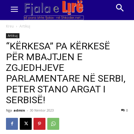
Kreu
Artikuj
Artikuj
“KËRKESA” PA KËRKESË
PËR MBAJTJEN E
ZGJEDHJEVE
PARLAMENTARE NË SERBI,
PETER STANO ARGAT I
SERBISË!
Nga
admin
-
30 Nëntor 2023
0