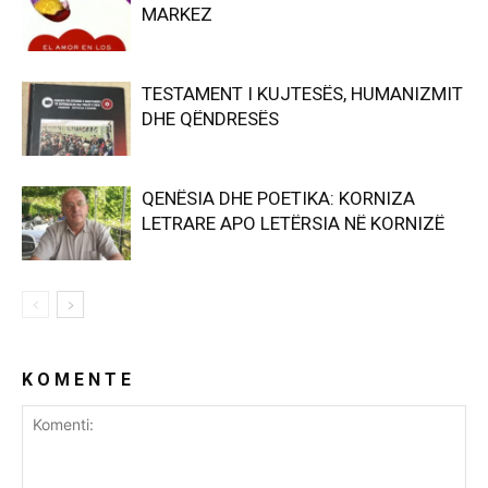
MARKEZ
TESTAMENT I KUJTESËS, HUMANIZMIT
DHE QËNDRESËS
QENËSIA DHE POETIKA: KORNIZA
LETRARE APO LETËRSIA NË KORNIZË
K O M E N T E