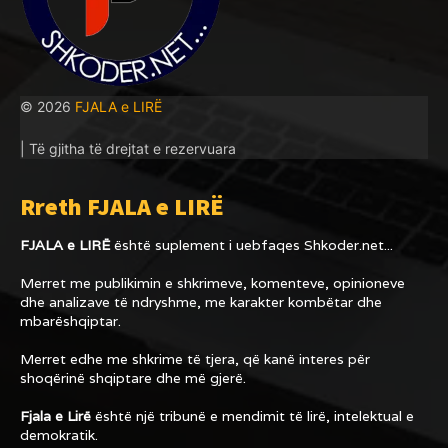
© 2026
FJALA e LIRË
| Të gjitha të drejtat e rezervuara
Rreth FJALA e LIRË
FJALA e LIRË
është suplement i uebfaqes
Shkoder.net...
Merret me publikimin e shkrimeve, komenteve, opinioneve
dhe analizave të ndryshme, me karakter kombëtar dhe
mbarëshqiptar.
Merret edhe me shkrime të tjera, që kanë interes për
shoqërinë shqiptare dhe më gjerë.
Fjala e Lirë
është një tribunë e mendimit të lirë, intelektual e
demokratik.