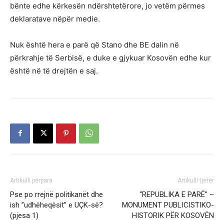
bënte edhe kërkesën ndërshtetërore, jo vetëm përmes
deklaratave nëpër medie.
Nuk është hera e parë që Stano dhe BE dalin në
përkrahje të Serbisë, e duke e gjykuar Kosovën edhe kur
është në të drejtën e saj.
Artikulli përpara
Artikulli tjetër
Pse po rrejnë politikanët dhe
“REPUBLIKA E PARЁ” –
ish ”udhëheqësit” e UÇK-së?
MONUMENT PUBLICISTIKO-
(pjesa 1)
HISTORIK PЁR KOSOVЁN