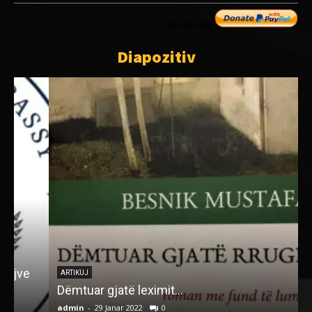
Dhuro me
Diapozitiv
ARTIKUJ
Dëmtuar gjatë leximit…
admin
-
29 Janar 2022
0
a