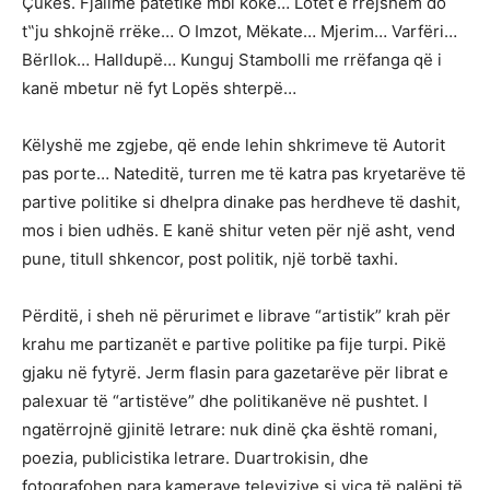
Çukës. Fjalime patetike mbi kokë… Lotët e rrejshëm do
t‟ju shkojnë rrëke… O Imzot, Mëkate… Mjerim… Varfëri…
Bërllok… Halldupë… Kunguj Stambolli me rrëfanga që i
kanë mbetur në fyt Lopës shterpë…
Këlyshë me zgjebe, që ende lehin shkrimeve të Autorit
pas porte… Nateditë, turren me të katra pas kryetarëve të
partive politike si dhelpra dinake pas herdheve të dashit,
mos i bien udhës. E kanë shitur veten për një asht, vend
pune, titull shkencor, post politik, një torbë taxhi.
Përditë, i sheh në përurimet e librave “artistik” krah për
krahu me partizanët e partive politike pa fije turpi. Pikë
gjaku në fytyrë. Jerm flasin para gazetarëve për librat e
palexuar të “artistëve” dhe politikanëve në pushtet. I
ngatërrojnë gjinitë letrare: nuk dinë çka është romani,
poezia, publicistika letrare. Duartrokisin, dhe
fotografohen para kamerave televizive si viça të palëpi të