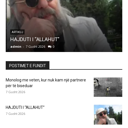
r
ARTIKUJ
HAJDUTI I “ALLAHUT”
admin
-
7 Gusht 2026
0
a
POSTIMET E FUNDIT
Monolog me veten, kur nuk kam një partnere
për të biseduar
7 Gusht 2026
HAJDUTI I “ALLAHUT”
7 Gusht 2026