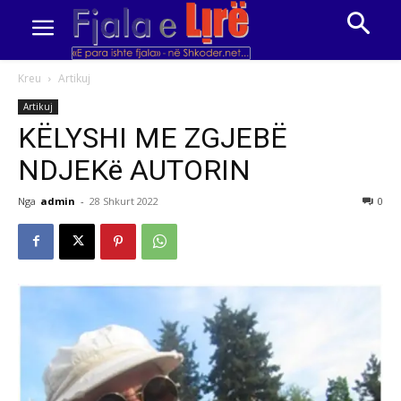
Kreu
Artikuj
Artikuj
KËLYSHI ME ZGJEBË
NDJEKë AUTORIN
Nga
admin
-
28 Shkurt 2022
0