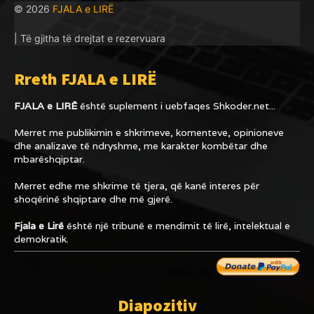
© 2026
FJALA e LIRË
| Të gjitha të drejtat e rezervuara
Rreth FJALA e LIRË
FJALA e LIRË
është suplement i uebfaqes
Shkoder.net...
Merret me publikimin e shkrimeve, komenteve, opinioneve
dhe analizave të ndryshme, me karakter kombëtar dhe
mbarëshqiptar.
Merret edhe me shkrime të tjera, që kanë interes për
shoqërinë shqiptare dhe më gjerë.
Fjala e Lirë
është një tribunë e mendimit të lirë, intelektual e
demokratik.
Dhuro me
Diapozitiv