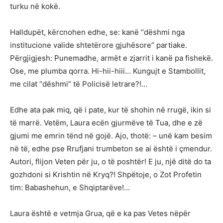
turku në kokë.
Halldupët, kërcnohen edhe, se: kanë “dëshmi nga
institucione valide shtetërore gjuhësore” partiake.
Përgjigjesh: Punemadhe, armët e zjarrit i kanë pa fishekë.
Ose, me plumba qorra. Hi-hii-hiii… Kungujt e Stambollit,
me cilat “dëshmi” të Policisë letrare?!…
Edhe ata pak miq, që i pate, kur të shohin në rrugë, ikin si
të marrë. Vetëm, Laura ecën gjurmëve të Tua, dhe e zë
gjumi me emrin tënd në gojë. Ajo, thotë: – unë kam besim
në të, edhe pse Rrufjani trumbeton se ai është i çmendur.
Autori, flijon Veten për ju, o të poshtër! E ju, një ditë do ta
gozhdoni si Krishtin në Kryq?! Shpëtoje, o Zot Profetin
tim: Babashehun, e Shqiptarëve!…
Laura është e vetmja Grua, që e ka pas Vetes nëpër