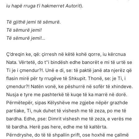
iu hapë rruga t’i hakmerret Autorit
).
Të gjithë jemi të sëmurë.
Të sëmurë jemi!
Të sëmurë jemi!…
Ç’dreqin ke, që: çirresh në këtë kohë qorre, iu kërcnua
Nata. Vërtetë, do t‟i bindësh edhe banorët e mi të urtë se
Ti je i çmendur?!. Unë e di, se: të paktë janë ata njerëz që
flasin mirë për ty rrugëve të Shkupit. Thonë, se: je Ti, i
çmendur?! Natën vonë, ke pëshurrë në sofër të xhindeve.
Nusja e tyre me pashterkë të kuqe të ka marrë në dorë.
Përmëtepër, sipas Këlyshëve me zgjebe nëpër grazhde
partiake, Ti, nuk duhet të vishesh me të zeza, po me të
bardha. Edhe, pse: Dimrit vishesh me të zeza, e verës me
të bardha. Herë pas here, edhe me të kaltërta.
Përndryshe, do të të shpallin prift, ose hoxhë me çallmë