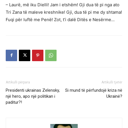
– Laurë, më iku Dielli! Jam i etshëm! Gji dua të pi nga ato
Tri Zana të maleve kreshnike! Gji, dua të pi me dy shtama!
Fuqi për luftë me Penë! Zot, t’i dalë Ditës e Nesërme…
Artikulli përpara
Artikulli tjetër
Presidenti ukrainas Zelensky,
Si mund të përfundojë kriza në
një hero, apo një politikan i
Ukrainë?
paditur?!