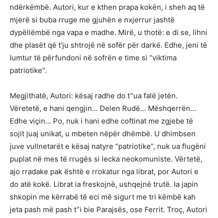
ndërkëmbë. Autori, kur e kthen prapa kokën, i sheh aq të
mjerë si buba rruge me gjuhën e nxjerrur jashtë
dypëllëmbë nga vapa e madhe. Mirë, u thotë: e di se, lihni
dhe plasët që t’ju shtrojë në sofër për darkë. Edhe, jeni të
lumtur të përfundoni në sofrën e time si “viktima
patriotike”.
Megjithatë, Autori: kësaj radhe do t‟ua falë jetën.
Vëretetë, e hani qengjin… Delen Rudë… Mëshqerrën…
Edhe viçin… Po, nuk i hani edhe coftinat me zgjebe të
sojit juaj unikat, u mbeten nëpër dhëmbë. U dhimbsen
juve vullnetarët e kësaj natyre “patriotike”, nuk ua flugëni
puplat në mes të rrugës si lecka neokomuniste. Vërtetë,
ajo rradake pak është e rrokatur nga librat, por Autori e
do atë kokë. Librat ia freskojnë, ushqejnë trutë. Ia japin
shkopin me kërrabë të eci më sigurt me tri këmbë kah
jeta pash më pash t‟i bie Parajsës, ose Ferrit. Troç, Autori