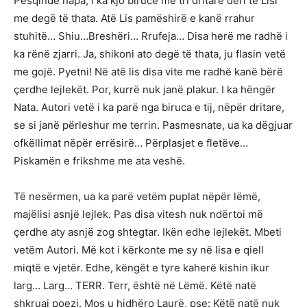
Pesqindë hapa, i ka kjo birucë me tri dritare deri te Lisi
me degë të thata. Atë Lis pamëshirë e kanë rrahur
stuhitë… Shiu…Breshëri… Rrufeja… Disa herë me radhë i
ka rënë zjarri. Ja, shikoni ato degë të thata, ju flasin vetë
me gojë. Pyetni! Në atë lis disa vite me radhë kanë bërë
çerdhe lejlekët. Por, kurrë nuk janë plakur. I ka hëngër
Nata. Autori vetë i ka parë nga biruca e tij, nëpër dritare,
se si janë përleshur me terrin. Pasmesnate, ua ka dëgjuar
ofkëllimat nëpër errësirë… Përplasjet e fletëve…
Piskamën e frikshme me ata veshë.
Të nesërmen, ua ka parë vetëm puplat nëpër lëmë,
majëlisi asnjë lejlek. Pas disa vitesh nuk ndërtoi më
çerdhe aty asnjë zog shtegtar. Ikën edhe lejlekët. Mbeti
vetëm Autori. Më kot i kërkonte me sy në lisa e qiell
miqtë e vjetër. Edhe, këngët e tyre kaherë kishin ikur
larg… Larg… TERR. Terr, është në Lëmë. Këtë natë
shkruaj poezi. Mos u hidhëro Laurë, pse: Këtë natë nuk