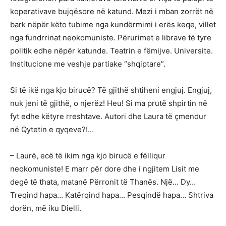
koperativave bujqësore në katund. Mezi i mban zorrët në
bark nëpër këto tubime nga kundërmimi i erës keqe, villet
nga fundrrinat neokomuniste. Përurimet e librave të tyre
politik edhe nëpër katunde. Teatrin e fëmijve. Universite.
Institucione me veshje partiake “shqiptare”.
Si të ikë nga kjo birucë? Të gjithë shtiheni engjuj. Engjuj,
nuk jeni të gjithë, o njerëz! Heu! Si ma prutë shpirtin në
fyt edhe këtyre rreshtave. Autori dhe Laura të çmendur
në Qytetin e qyqeve?!…
– Laurë, ecë të ikim nga kjo birucë e fëlliqur
neokomuniste! E marr për dore dhe i ngjitem Lisit me
degë të thata, matanë Përronit të Thanës. Një… Dy…
Treqind hapa… Katërqind hapa… Pesqindë hapa… Shtriva
dorën, më iku Dielli.