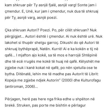
kam shkruar për Ty asnjë fjalë, asnjë varg! Sonte jam i
çmendur. E, Unë, kur jam i çmendur, nuk dua të shkruaj
për Ty, asnjë varg, asnjë poezi.
Çka shkruan Autori? Poezi. Po, për cilët shkruan? Nuk
përgjigjet… Autori është i çmendur. Ai nuk është urë. Nuk
lakohet si thupër shelgu garroç. Dikushi do që Autori të
shkruaj bythëprapë, Natën. Kurrë! Ai e ka kokën e tij në
qafë… I mjafton ajo kokë, sa të mos e harrojë Shtëpinë
dhe të ecë rrugës me kokë të huaj në qafë. Këlyshët me
zgjebe nuk i kanë kokat në qafë, po nën sjetulla ose te
bytha. Ditënatë, lehin me të madhe pas Autorit të Librit:
Kopeja me zgjebe ndjek Autorin” (2000) dhe Kulturofagu
(antiroman, 2006)…
Përjagen, herë pas here nga frika edhe u shpëton në
brekë. Struken, pas porte me bishtin e përlagur