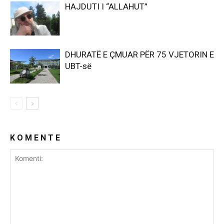
HAJDUTI I “ALLAHUT”
DHURATË E ÇMUAR PËR 75 VJETORIN E
UBT-së
K O M E N T E