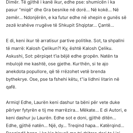
Dimër. Të gjithë i kanë ikur, edhe pse: shumicën i ka
pasur “miqë” dhe Gra besnike në dorë… Në kokë… Në
zemër… Ndonjërën, e ka futur edhe në xhepin e gunës së
zezë krahëve rrugëve të Shkupit Shqiptar… Çantë…
E di, keni ikur të arratisur partive politike. Sot, ta shpallni
të marrë: Kalosh Ҫelikun?! Ky, është Kalosh Ҫeliku.
Askushi, Sot: përpiqet t’ia bëjë edhe gropën. Natën ta
mbulojë me kashtë, ose gjethe. Kurthën, si te ajo
anekdota popullore, që të rrëzohet vetë brenda
bythekrye. Ose, pse ta fshehi këtu, t‟ia lidhni litarin në
qafë.
Armiq! Edhe, Laurën keni dashur ta bëni për vete duke
përlyer fytyrën e tij me marrëzira… Mëkate… E di Autori, e
keni dashur ju Laurën. Edhe sot e doni, gjithë ditën…
Edhe, gjithë natën… Një, dy… Treqind hapa… Katërqind…