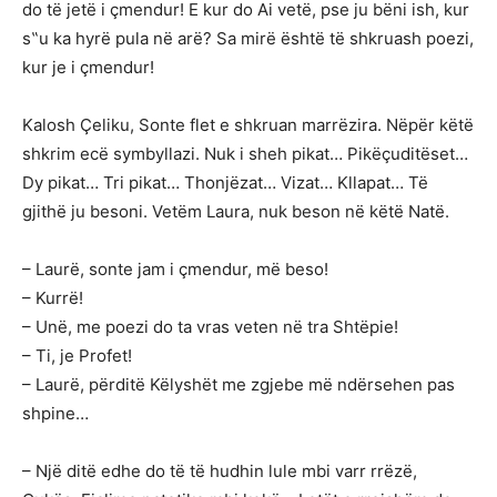
do të jetë i çmendur! E kur do Ai vetë, pse ju bëni ish, kur
s‟u ka hyrë pula në arë? Sa mirë është të shkruash poezi,
kur je i çmendur!
Kalosh Çeliku, Sonte flet e shkruan marrëzira. Nëpër këtë
shkrim ecë symbyllazi. Nuk i sheh pikat… Pikëçuditëset…
Dy pikat… Tri pikat… Thonjëzat… Vizat… Kllapat… Të
gjithë ju besoni. Vetëm Laura, nuk beson në këtë Natë.
– Laurë, sonte jam i çmendur, më beso!
– Kurrë!
– Unë, me poezi do ta vras veten në tra Shtëpie!
– Ti, je Profet!
– Laurë, përditë Këlyshët me zgjebe më ndërsehen pas
shpine…
– Një ditë edhe do të të hudhin lule mbi varr rrëzë,