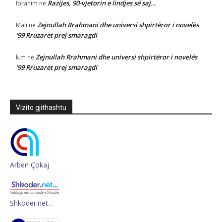
Razijes, 90-vjetorin e lindjes së saj…
Ibrahim
në
Zejnullah Rrahmani dhe universi shpirtëror i novelës
Mali
në
‘99 Rruzaret prej smaragdi
Zejnullah Rrahmani dhe universi shpirtëror i novelës
k.m
në
‘99 Rruzaret prej smaragdi
Vizito gjithashtu
Arben Çokaj
Shkoder.net…