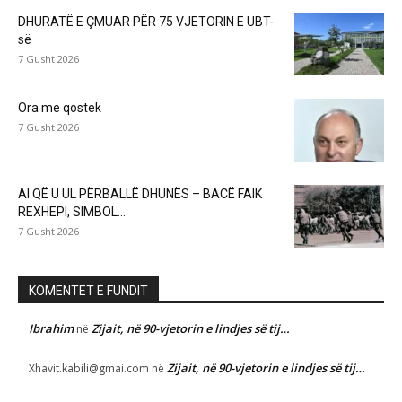
DHURATË E ÇMUAR PËR 75 VJETORIN E UBT-
së
7 Gusht 2026
Ora me qostek
7 Gusht 2026
AI QË U UL PËRBALLË DHUNËS – BACË FAIK
REXHEPI, SIMBOL...
7 Gusht 2026
KOMENTET E FUNDIT
Ibrahim
Zijait, në 90-vjetorin e lindjes së tij…
në
Zijait, në 90-vjetorin e lindjes së tij…
Xhavit.kabili@gmai.com
në