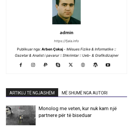
admin
https://fjala.info
Publikuar nga:
Arben Çokaj
-
Mësues Fizike & Informatike ::
Gazetar & Analist i pavarur :: Shkrimtar :: Ueb- & Grafikdizajner
ARTIKUJ TË NGJASHËM
MË SHUMË NGA AUTORI
Monolog me veten, kur nuk kam një
partnere për të biseduar