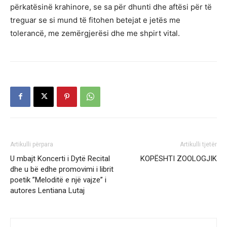
përkatësinë krahinore, se sa për dhunti dhe aftësi për të
treguar se si mund të fitohen betejat e jetës me
tolerancë, me zemërgjerësi dhe me shpirt vital.
Artikulli përpara
Artikulli tjetër
U mbajt Koncerti i Dytë Recital
KOPËSHTI ZOOLOGJIK
dhe u bë edhe promovimi i librit
poetik ”Meloditë e një vajze” i
autores Lentiana Lutaj