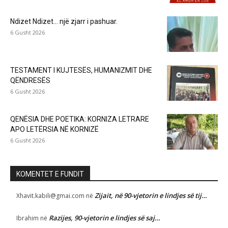
Ndizet Ndizet… një zjarr i pashuar.
6 Gusht 2026
TESTAMENT I KUJTESËS, HUMANIZMIT DHE
QËNDRESËS
6 Gusht 2026
QENËSIA DHE POETIKA: KORNIZA LETRARE
APO LETËRSIA NË KORNIZË
6 Gusht 2026
KOMENTET E FUNDIT
Zijait, në 90-vjetorin e lindjes së tij…
Xhavit.kabili@gmai.com
në
Razijes, 90-vjetorin e lindjes së saj…
Ibrahim
në