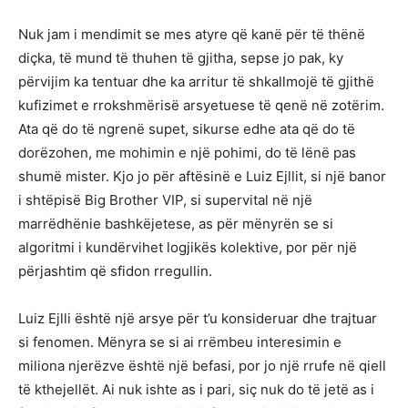
Nuk jam i mendimit se mes atyre që kanë për të thënë
diçka, të mund të thuhen të gjitha, sepse jo pak, ky
përvijim ka tentuar dhe ka arritur të shkallmojë të gjithë
kufizimet e rrokshmërisë arsyetuese të qenë në zotërim.
Ata që do të ngrenë supet, sikurse edhe ata që do të
dorëzohen, me mohimin e një pohimi, do të lënë pas
shumë mister. Kjo jo për aftësinë e Luiz Ejllit, si një banor
i shtëpisë Big Brother VIP, si supervital në një
marrëdhënie bashkëjetese, as për mënyrën se si
algoritmi i kundërvihet logjikës kolektive, por për një
përjashtim që sfidon rregullin.
Luiz Ejlli është një arsye për t’u konsideruar dhe trajtuar
si fenomen. Mënyra se si ai rrëmbeu interesimin e
miliona njerëzve është një befasi, por jo një rrufe në qiell
të kthejellët. Ai nuk ishte as i pari, siç nuk do të jetë as i