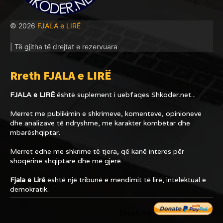
© 2026
FJALA e LIRË
| Të gjitha të drejtat e rezervuara
Rreth FJALA e LIRË
FJALA e LIRË
është suplement i uebfaqes
Shkoder.net...
Merret me publikimin e shkrimeve, komenteve, opinioneve
dhe analizave të ndryshme, me karakter kombëtar dhe
mbarëshqiptar.
Merret edhe me shkrime të tjera, që kanë interes për
shoqërinë shqiptare dhe më gjerë.
Fjala e Lirë
është një tribunë e mendimit të lirë, intelektual e
demokratik.
Dhuro me