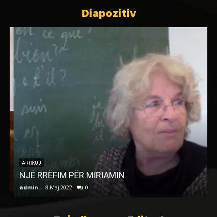
Diapozitiv
ARTIKUJ
NJË RRËFIM PËR MIRIAMIN
C
admin
-
8 Maj 2022
0
a