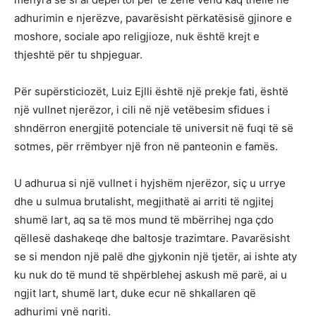
adhurimin e njerëzve, pavarësisht përkatësisë gjinore e
moshore, sociale apo religjioze, nuk është krejt e
thjeshtë për tu shpjeguar.
Për supërsticiozët, Luiz Ejlli është një prekje fati, është
një vullnet njerëzor, i cili në një vetëbesim sfidues i
shndërron energjitë potenciale të universit në fuqi të së
sotmes, për rrëmbyer një fron në panteonin e famës.
U adhurua si një vullnet i hyjshëm njerëzor, siç u urrye
dhe u sulmua brutalisht, megjithatë ai arriti të ngjitej
shumë lart, aq sa të mos mund të mbërrihej nga çdo
qëllesë dashakeqe dhe baltosje trazimtare. Pavarësisht
se si mendon një palë dhe gjykonin një tjetër, ai ishte aty
ku nuk do të mund të shpërblehej askush më parë, ai u
ngjit lart, shumë lart, duke ecur në shkallaren që
adhurimi ynë ngriti.