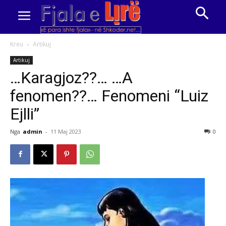
Kreu
Artikuj
Artikuj
…Karagjoz??… …A
fenomen??… Fenomeni “Luiz
Ejlli”
Nga
admin
-
11 Maj 2023
0