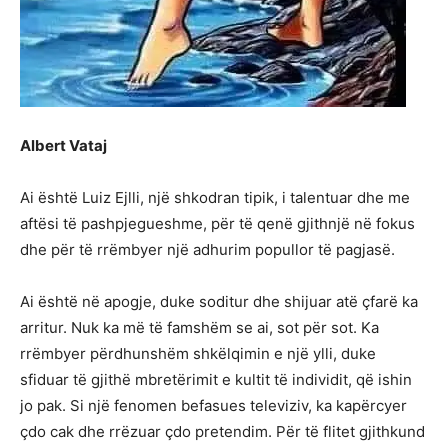
Albert Vataj
Ai është Luiz Ejlli, një shkodran tipik, i talentuar dhe me
aftësi të pashpjegueshme, për të qenë gjithnjë në fokus
dhe për të rrëmbyer një adhurim popullor të pagjasë.
Ai është në apogje, duke soditur dhe shijuar atë çfarë ka
arritur. Nuk ka më të famshëm se ai, sot për sot. Ka
rrëmbyer përdhunshëm shkëlqimin e një ylli, duke
sfiduar të gjithë mbretërimit e kultit të individit, që ishin
jo pak. Si një fenomen befasues televiziv, ka kapërcyer
çdo cak dhe rrëzuar çdo pretendim. Për të flitet gjithkund