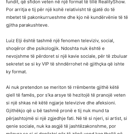
fundit, që sfidon veten në një format të tillë RealityShow.
Por arritja e tij për një kohë relativisht të gjatë do të
mbetet të pakonkurrueshme dhe kjo në kundërvënie të të
gjitha parakushteve.
Luiz Elji është tashmë një fenomen televiziv, social,
shoqëror dhe psikologjik. Ndoshta nuk është e
nevojshme të përdoret si një kavie sociale, për të zbuluar
sekretet se si ky VIP të shndërrohet në gjithçka që ishte
ky format.
Ai nuk pretendon se meriton të rrëmbente gjithë këtë
qiell të famës, por s’ka arsye të hezitojë të pranojë veten
si një shkas në këtë ngjarje televizive dhe afeksioni.
Gjithëkjo që u bë tashmë pronë e tij nuk mund ta
përjashtojmë si një zgjedhje fati. Në të si njeri, si artist, si
qenie sociale, nuk ka asgjë të jashtëzakonshme, por
mënyra se si ai depërtoi për të zënë vend kaq thellë në