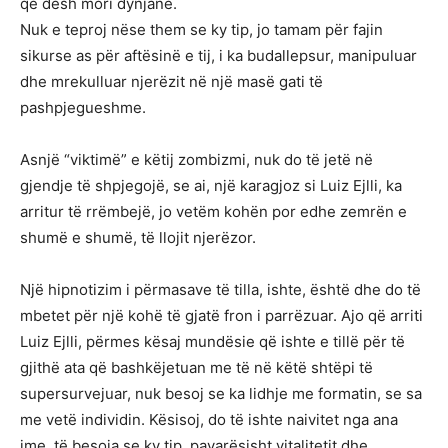
që desh mori dynjanë.
Nuk e teproj nëse them se ky tip, jo tamam për fajin
sikurse as për aftësinë e tij, i ka budallepsur, manipuluar
dhe mrekulluar njerëzit në një masë gati të
pashpjegueshme.
Asnjë “viktimë” e këtij zombizmi, nuk do të jetë në
gjendje të shpjegojë, se ai, një karagjoz si Luiz Ejlli, ka
arritur të rrëmbejë, jo vetëm kohën por edhe zemrën e
shumë e shumë, të llojit njerëzor.
Një hipnotizim i përmasave të tilla, ishte, është dhe do të
mbetet për një kohë të gjatë fron i parrëzuar. Ajo që arriti
Luiz Ejlli, përmes kësaj mundësie që ishte e tillë për të
gjithë ata që bashkëjetuan me të në këtë shtëpi të
supersurvejuar, nuk besoj se ka lidhje me formatin, se sa
me vetë individin. Kësisoj, do të ishte naivitet nga ana
ime, të besoja se ky tip, pavarësisht vitalitetit dhe