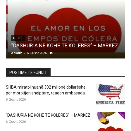
ARTIKUJ
“DASHURIA NË KOHË TË KOLERËS” – MARKEZ
N
admin
-
6 Gusht 2026
0
a
POSTIMET E FUNDIT
SHBA miratoi huanë 302 milionë dollarëshe
për mbrojtjen shqiptare, reagon ambasada...
6 Gusht 2026
“DASHURIA NË KOHË TË KOLERËS” – MARKEZ
6 Gusht 2026