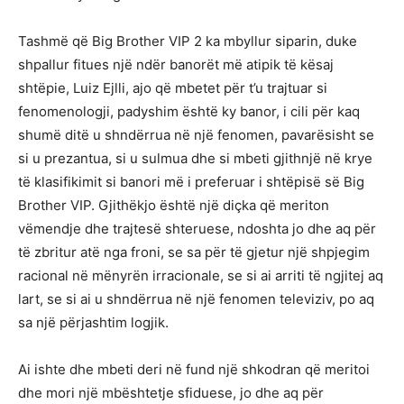
Tashmë që Big Brother VIP 2 ka mbyllur siparin, duke
shpallur fitues një ndër banorët më atipik të kësaj
shtëpie, Luiz Ejlli, ajo që mbetet për t’u trajtuar si
fenomenologji, padyshim është ky banor, i cili për kaq
shumë ditë u shndërrua në një fenomen, pavarësisht se
si u prezantua, si u sulmua dhe si mbeti gjithnjë në krye
të klasifikimit si banori më i preferuar i shtëpisë së Big
Brother VIP. Gjithëkjo është një diçka që meriton
vëmendje dhe trajtesë shteruese, ndoshta jo dhe aq për
të zbritur atë nga froni, se sa për të gjetur një shpjegim
racional në mënyrën irracionale, se si ai arriti të ngjitej aq
lart, se si ai u shndërrua në një fenomen televiziv, po aq
sa një përjashtim logjik.
Ai ishte dhe mbeti deri në fund një shkodran që meritoi
dhe mori një mbështetje sfiduese, jo dhe aq për