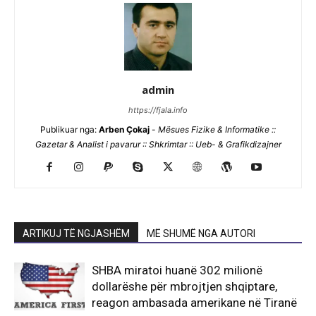
admin
https://fjala.info
Publikuar nga:
Arben Çokaj
-
Mësues Fizike & Informatike ::
Gazetar & Analist i pavarur :: Shkrimtar :: Ueb- & Grafikdizajner
ARTIKUJ TË NGJASHËM
MË SHUMË NGA AUTORI
SHBA miratoi huanë 302 milionë
dollarëshe për mbrojtjen shqiptare,
reagon ambasada amerikane në Tiranë