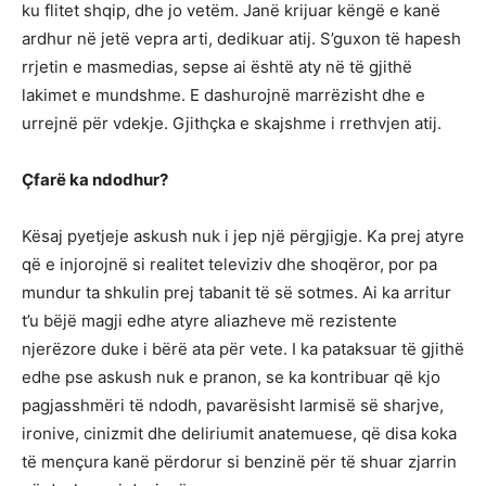
ku flitet shqip, dhe jo vetëm. Janë krijuar këngë e kanë
ardhur në jetë vepra arti, dedikuar atij. S’guxon të hapesh
rrjetin e masmedias, sepse ai është aty në të gjithë
lakimet e mundshme. E dashurojnë marrëzisht dhe e
urrejnë për vdekje. Gjithçka e skajshme i rrethvjen atij.
Çfarë ka ndodhur?
Kësaj pyetjeje askush nuk i jep një përgjigje. Ka prej atyre
që e injorojnë si realitet televiziv dhe shoqëror, por pa
mundur ta shkulin prej tabanit të së sotmes. Ai ka arritur
t’u bëjë magji edhe atyre aliazheve më rezistente
njerëzore duke i bërë ata për vete. I ka pataksuar të gjithë
edhe pse askush nuk e pranon, se ka kontribuar që kjo
pagjasshmëri të ndodh, pavarësisht larmisë së sharjve,
ironive, cinizmit dhe deliriumit anatemuese, që disa koka
të mençura kanë përdorur si benzinë për të shuar zjarrin