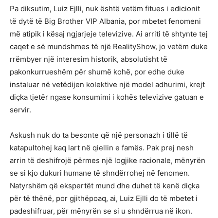
Pa diksutim, Luiz Ejlli, nuk është vetëm fitues i edicionit
të dytë të Big Brother VIP Albania, por mbetet fenomeni
më atipik i kësaj ngjarjeje televizive. Ai arriti të shtynte tej
caqet e së mundshmes të një RealityShow, jo vetëm duke
rrëmbyer një interesim historik, absolutisht të
pakonkurrueshëm për shumë kohë, por edhe duke
instaluar në vetëdijen kolektive një model adhurimi, krejt
diçka tjetër ngase konsumimi i kohës televizive gatuan e
servir.
Askush nuk do ta besonte që një personazh i tillë të
katapultohej kaq lart në qiellin e famës. Pak prej nesh
arrin të deshifrojë përmes një logjike racionale, mënyrën
se si kjo dukuri humane të shndërrohej në fenomen.
Natyrshëm që ekspertët mund dhe duhet të kenë diçka
për të thënë, por gjithëpoaq, ai, Luiz Ejlli do të mbetet i
padeshifruar, për mënyrën se si u shndërrua në ikon.