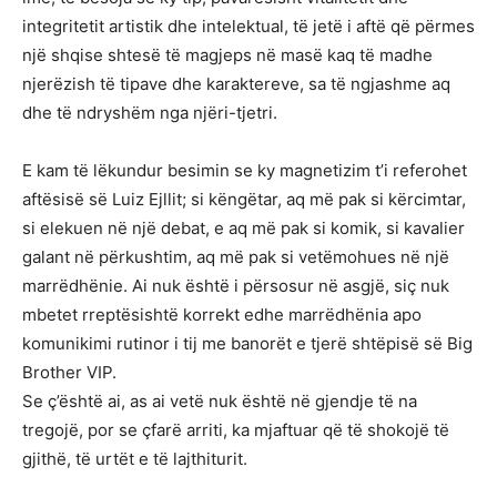
integritetit artistik dhe intelektual, të jetë i aftë që përmes
një shqise shtesë të magjeps në masë kaq të madhe
njerëzish të tipave dhe karaktereve, sa të ngjashme aq
dhe të ndryshëm nga njëri-tjetri.
E kam të lëkundur besimin se ky magnetizim t’i referohet
aftësisë së Luiz Ejllit; si këngëtar, aq më pak si kërcimtar,
si elekuen në një debat, e aq më pak si komik, si kavalier
galant në përkushtim, aq më pak si vetëmohues në një
marrëdhënie. Ai nuk është i përsosur në asgjë, siç nuk
mbetet rreptësishtë korrekt edhe marrëdhënia apo
komunikimi rutinor i tij me banorët e tjerë shtëpisë së Big
Brother VIP.
Se ç’është ai, as ai vetë nuk është në gjendje të na
tregojë, por se çfarë arriti, ka mjaftuar që të shokojë të
gjithë, të urtët e të lajthiturit.