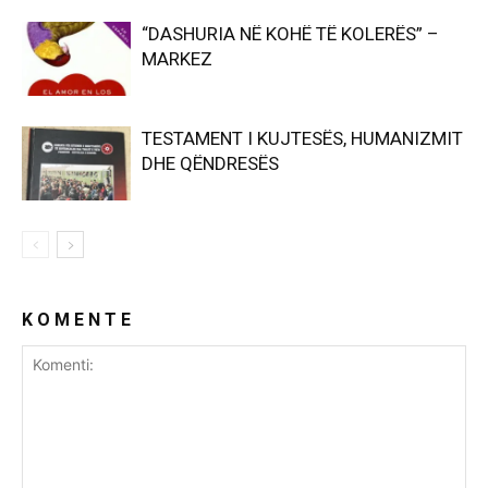
“DASHURIA NË KOHË TË KOLERËS” –
MARKEZ
TESTAMENT I KUJTESËS, HUMANIZMIT
DHE QËNDRESËS
K O M E N T E