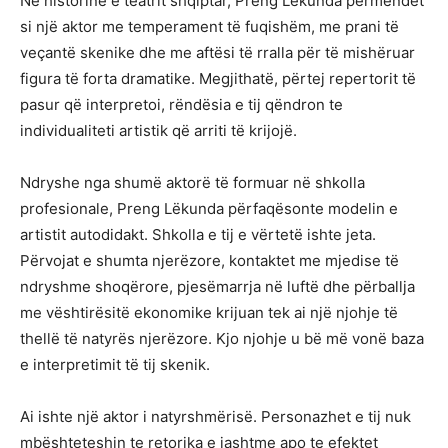
Në historinë e teatrit shqiptar, Preng Lëkunda përmendet
si një aktor me temperament të fuqishëm, me prani të
veçantë skenike dhe me aftësi të rralla për të mishëruar
figura të forta dramatike. Megjithatë, përtej repertorit të
pasur që interpretoi, rëndësia e tij qëndron te
individualiteti artistik që arriti të krijojë.
Ndryshe nga shumë aktorë të formuar në shkolla
profesionale, Preng Lëkunda përfaqësonte modelin e
artistit autodidakt. Shkolla e tij e vërtetë ishte jeta.
Përvojat e shumta njerëzore, kontaktet me mjedise të
ndryshme shoqërore, pjesëmarrja në luftë dhe përballja
me vështirësitë ekonomike krijuan tek ai një njohje të
thellë të natyrës njerëzore. Kjo njohje u bë më vonë baza
e interpretimit të tij skenik.
Ai ishte një aktor i natyrshmërisë. Personazhet e tij nuk
mbështeteshin te retorika e jashtme apo te efektet