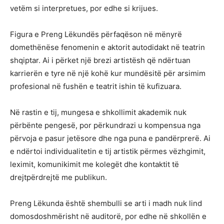
vetëm si interpretues, por edhe si krijues.
Figura e Preng Lëkundës përfaqëson në mënyrë
domethënëse fenomenin e aktorit autodidakt në teatrin
shqiptar. Ai i përket një brezi artistësh që ndërtuan
karrierën e tyre në një kohë kur mundësitë për arsimim
profesional në fushën e teatrit ishin të kufizuara.
Në rastin e tij, mungesa e shkollimit akademik nuk
përbënte pengesë, por përkundrazi u kompensua nga
përvoja e pasur jetësore dhe nga puna e pandërprerë. Ai
e ndërtoi individualitetin e tij artistik përmes vëzhgimit,
leximit, komunikimit me kolegët dhe kontaktit të
drejtpërdrejtë me publikun.
Preng Lëkunda është shembulli se arti i madh nuk lind
domosdoshmërisht në auditorë, por edhe në shkollën e