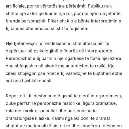
artificiale, por te vërtetësia e përjetimit. Publiku nuk
shihte një aktor që luante një rol, por një njeri që jetonte
brenda personazhit. Pikërisht kjo e bënte interpretimin e
tij bindës dhe emocionalisht të fuqishëm.
Një tjetër veçori e rëndësishme ishte aftësia për të
depërtuar në psikologjinë e figurës që interpretonte.
Personazhet e tij bartnin një ngarkesë të fortë njerëzore
dhe shfaqeshin në skenë me autenticitet të rrallë. Kjo
cilësi shpjegon pse rolet e tij vazhdojnë të kujtohen edhe
sot nga bashkëkohësit.
Repertori i tij dëshmon një gamë të gjerë interpretimesh,
duke përfshirë personazhe historike, figura dramatike,
role me karakter popullor dhe personazhe të
dramaturgjisë klasike. Kalimi nga Goldoni te dramat
shqiptare me tematikë historike dhe shoqërore dëshmon