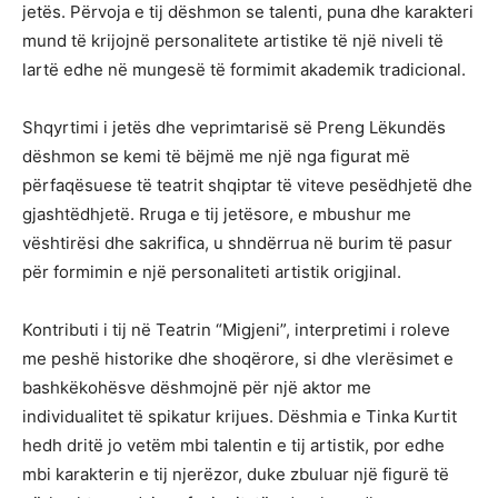
jetës. Përvoja e tij dëshmon se talenti, puna dhe karakteri
mund të krijojnë personalitete artistike të një niveli të
lartë edhe në mungesë të formimit akademik tradicional.
Shqyrtimi i jetës dhe veprimtarisë së Preng Lëkundës
dëshmon se kemi të bëjmë me një nga figurat më
përfaqësuese të teatrit shqiptar të viteve pesëdhjetë dhe
gjashtëdhjetë. Rruga e tij jetësore, e mbushur me
vështirësi dhe sakrifica, u shndërrua në burim të pasur
për formimin e një personaliteti artistik origjinal.
Kontributi i tij në Teatrin “Migjeni”, interpretimi i roleve
me peshë historike dhe shoqërore, si dhe vlerësimet e
bashkëkohësve dëshmojnë për një aktor me
individualitet të spikatur krijues. Dëshmia e Tinka Kurtit
hedh dritë jo vetëm mbi talentin e tij artistik, por edhe
mbi karakterin e tij njerëzor, duke zbuluar një figurë të