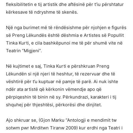
fleksibilitetin e tij artistik dhe aftësinë për t’iu përshtatur
kërkesave të ndryshme të skenës.
Një nga burimet më të rëndësishme për njohjen e figurës
së Preng Lëkundës është dëshmia e Artistes së Popullit
Tinka Kurti, e cila bashkëpunoi me të për shumë vite në
Teatrin “Migjeni”.
Në kujtimet e saj, Tinka Kurti e përshkruan Preng
Lëkundën si një njeri të heshtur, të rezervuar dhe të
vështirë për t’u kuptuar në pamje të parë. Ai nuk ishte
ndër ata artistë që kërkonin vëmendje apo që
përpiqeshin të binin në sy. Përkundrazi, karakteri i tij
shquhej për thjeshtësi, përkorësi dhe dinjitet.
Ajo shkruar se, (Gjon Marku “Antologji e mendimit tw
sotwm pwr Mirditwn Tiranw 2009) kur erdhi nga Teatri i