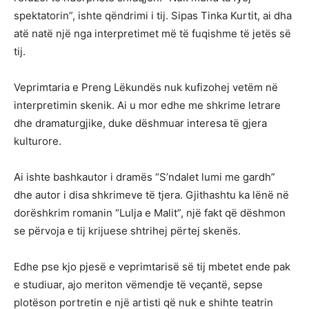
spektatorin”, ishte qëndrimi i tij. Sipas Tinka Kurtit, ai dha
atë natë një nga interpretimet më të fuqishme të jetës së
tij.
Veprimtaria e Preng Lëkundës nuk kufizohej vetëm në
interpretimin skenik. Ai u mor edhe me shkrime letrare
dhe dramaturgjike, duke dëshmuar interesa të gjera
kulturore.
Ai ishte bashkautor i dramës “S’ndalet lumi me gardh”
dhe autor i disa shkrimeve të tjera. Gjithashtu ka lënë në
dorëshkrim romanin “Lulja e Malit”, një fakt që dëshmon
se përvoja e tij krijuese shtrihej përtej skenës.
Edhe pse kjo pjesë e veprimtarisë së tij mbetet ende pak
e studiuar, ajo meriton vëmendje të veçantë, sepse
plotëson portretin e një artisti që nuk e shihte teatrin