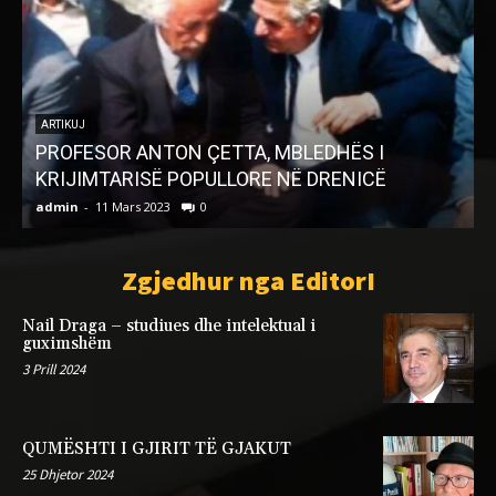
ARTIKUJ
PROFESOR ANTON ÇETTA, MBLEDHËS I
KRIJIMTARISË POPULLORE NË DRENICË
admin
-
11 Mars 2023
0
a
Zgjedhur nga EditorI
Nail Draga – studiues dhe intelektual i
guximshëm
3 Prill 2024
QUMËSHTI I GJIRIT TË GJAKUT
25 Dhjetor 2024