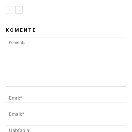
K O M E N T E