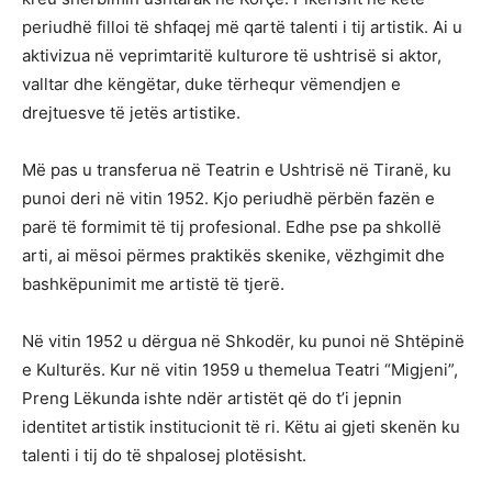
periudhë filloi të shfaqej më qartë talenti i tij artistik. Ai u
aktivizua në veprimtaritë kulturore të ushtrisë si aktor,
valltar dhe këngëtar, duke tërhequr vëmendjen e
drejtuesve të jetës artistike.
Më pas u transferua në Teatrin e Ushtrisë në Tiranë, ku
punoi deri në vitin 1952. Kjo periudhë përbën fazën e
parë të formimit të tij profesional. Edhe pse pa shkollë
arti, ai mësoi përmes praktikës skenike, vëzhgimit dhe
bashkëpunimit me artistë të tjerë.
Në vitin 1952 u dërgua në Shkodër, ku punoi në Shtëpinë
e Kulturës. Kur në vitin 1959 u themelua Teatri “Migjeni”,
Preng Lëkunda ishte ndër artistët që do t’i jepnin
identitet artistik institucionit të ri. Këtu ai gjeti skenën ku
talenti i tij do të shpalosej plotësisht.