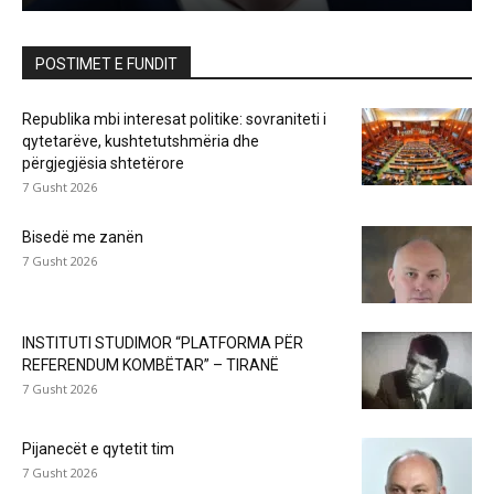
POSTIMET E FUNDIT
Republika mbi interesat politike: sovraniteti i
qytetarëve, kushtetutshmëria dhe
përgjegjësia shtetërore
7 Gusht 2026
Bisedë me zanën
7 Gusht 2026
INSTITUTI STUDIMOR “PLATFORMA PËR
REFERENDUM KOMBËTAR” – TIRANË
7 Gusht 2026
Pijanecët e qytetit tim
7 Gusht 2026