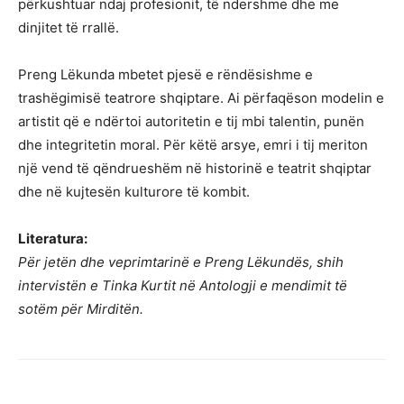
përkushtuar ndaj profesionit, të ndershme dhe me
dinjitet të rrallë.
Preng Lëkunda mbetet pjesë e rëndësishme e
trashëgimisë teatrore shqiptare. Ai përfaqëson modelin e
artistit që e ndërtoi autoritetin e tij mbi talentin, punën
dhe integritetin moral. Për këtë arsye, emri i tij meriton
një vend të qëndrueshëm në historinë e teatrit shqiptar
dhe në kujtesën kulturore të kombit.
Literatura:
Për jetën dhe veprimtarinë e Preng Lëkundës, shih
intervistën e Tinka Kurtit në Antologji e mendimit të
sotëm për Mirditën.