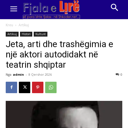
Kreu
Artikuj
Artikuj
Histori
Kulturë
Jeta, arti dhe trashëgimia e
një aktori autodidakt në
teatrin shqiptar
Nga
admin
-
8 Qershor 2026
0