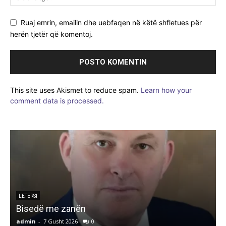
Ruaj emrin, emailin dhe uebfaqen në këtë shfletues për
herën tjetër që komentoj.
This site uses Akismet to reduce spam.
Learn how your
comment data is processed.
LETËRSI
Bisedë me zanën
admin
-
7 Gusht 2026
0
a