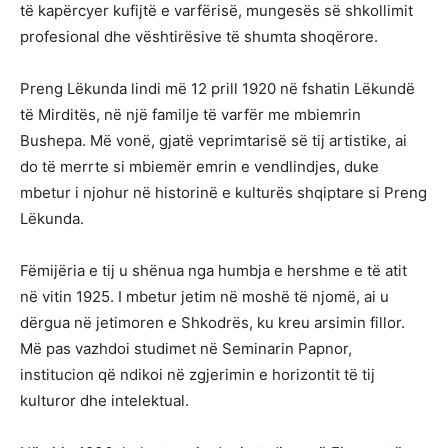
të kapërcyer kufijtë e varfërisë, mungesës së shkollimit
profesional dhe vështirësive të shumta shoqërore.
Preng Lëkunda lindi më 12 prill 1920 në fshatin Lëkundë
të Mirditës, në një familje të varfër me mbiemrin
Bushepa. Më vonë, gjatë veprimtarisë së tij artistike, ai
do të merrte si mbiemër emrin e vendlindjes, duke
mbetur i njohur në historinë e kulturës shqiptare si Preng
Lëkunda.
Fëmijëria e tij u shënua nga humbja e hershme e të atit
në vitin 1925. I mbetur jetim në moshë të njomë, ai u
dërgua në jetimoren e Shkodrës, ku kreu arsimin fillor.
Më pas vazhdoi studimet në Seminarin Papnor,
institucion që ndikoi në zgjerimin e horizontit të tij
kulturor dhe intelektual.