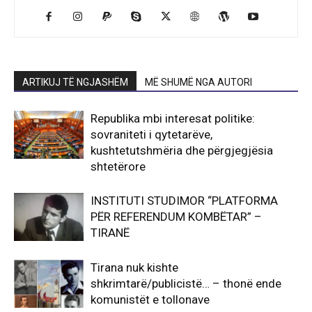
ARTIKUJ TË NGJASHËM
MË SHUMË NGA AUTORI
Republika mbi interesat politike:
sovraniteti i qytetarëve,
kushtetutshmëria dhe përgjegjësia
shtetërore
INSTITUTI STUDIMOR “PLATFORMA
PËR REFERENDUM KOMBËTAR” –
TIRANË
Tirana nuk kishte
shkrimtarë/publicistë… – thonë ende
komunistët e tollonave