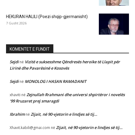
HEKURAN HALILI (Poezi shqip-gjermanisht)
7 Gusht 2026
KOMENTET E FUNDIT
Sejdi
Vizitë e suksesshme Qëndresës heroike të Llapit për
në
Lirinë dhe Pavarësinë e Kosovës
Sejdi
MONOLOG I HASAN RAMADANIT
në
Zejnullah Rrahmani dhe universi shpirtëror i novelës
xhaviti
në
‘99 Rruzaret prej smaragdi
Ibrahim
Zijait, në 90-vjetorin e lindjes së tij…
në
Zijait, në 90-vjetorin e lindjes së tij…
Xhavit.kabili@gmai.com
në