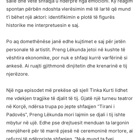
sallë dhe vetë shfaqja u ndërpre nga emocioni. Ky reagim
spontan përbën ndoshta vlerësimin më të lartë që mund
t’i bëhet një aktori: identifikimin e plotë të figurës
historike me interpretuesin e saj.
Po aq domethënëse janë edhe kujtimet e saj për jetën
personale të artistit. Preng Lëkunda jetoi në kushte të
vështira ekonomike, por nuk e shfaqi kurrë varfërinë si
ankesë. Ai ruajti gjithmonë dinjitetin dhe krenarinë e tij
njerëzore.
Një nga episodet më prekëse që sjell Tinka Kurti lidhet
me vdekjen tragjike të djalit të tij. Gjatë një turneu teatror
në Korçë, ndërsa trupa po jepte shfaqjen “Tirani i
Padovës”, Preng Lëkunda mori lajmin se djali i tij ishte
mbytur në ujë. Edhe pse drejtuesit menduan ta largonin
menjëherë për të marrë pjesë në ceremoninë mortore, ai
refuzoi të ndërpriste shfaqjen. “Nuk mund ta fyej