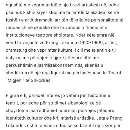
ngushtë me veprimtarinë e një brezi artistësh që, edhe
pse nuk kishin kryer studime të mirëfillta akademike në
fushën e artit dramatik, arritën të krijojnë personalitete të
rëndësishme skenike dhe të vendosin themelet e
institucioneve teatrore shqiptare. Ndër këta emra një
vend të veçantë zë Preng Lëkunda (1920-1968), artist,
dramaturg dhe veprimtar kulture, i cili me talentin e tij
natyror, me përvojën e gjerë jetësore dhe me
përkushtimin e jashtëzakonshëm ndaj skenës u
shndërrua në një nga figurat më përfaqësuese të Teatrit
“Migjeni” të Shkodrës.
Figura e tij paraqet interes jo vetëm për historinë e
teatrit, por edhe për studimet albanologjike që
shqyrtojnë marrëdhëniet ndërmjet përvojës jetësore,
identitetit kulturor dhe krijimtarisë artistike. Jeta e Preng
Lëkundës është dëshmi e fuqisë së talentit njerëzor për