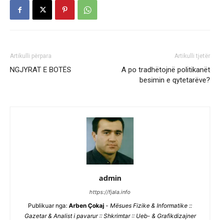
Artikulli përpara
Artikulli tjetër
NGJYRAT E BOTËS
A po tradhëtojnë politikanët
besimin e qytetarëve?
admin
https://fjala.info
Publikuar nga:
Arben Çokaj
-
Mësues Fizike & Informatike ::
Gazetar & Analist i pavarur :: Shkrimtar :: Ueb- & Grafikdizajner