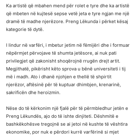
Ka artistë që mbahen mend për rolet e tyre dhe ka artistë
që mbeten në kujtesë sepse vetë jeta e tyre ngjan me një
dramë të madhe njerëzore. Preng Lëkunda i përket kësaj
kategorie të dytë.
I lindur në varfëri, i mbetur jetim në fëmijëri dhe i formuar
nëpërmjet përvojave të shumta jetësore, ai nuk pati
privilegjet që zakonisht shoqërojnë rrugën drejt artit.
Megjithatë, pikërisht këto sprova u bënë universiteti i tij
më i madh. Ato i dhanë njohjen e thellë të shpirtit
njerëzor, aftësinë për të kuptuar dhimbjen, krenarinë,
sakrificën dhe heroizmin.
Nëse do të kërkonim një fjalë për të përmbledhur jetën e
Preng Lëkundës, ajo do të ishte dinjiteti. Dëshmitë e
bashkëkohësve tregojnë se ai jetoi në kushte të vështira
ekonomike, por nuk e përdori kurrë varfërinë si mjet