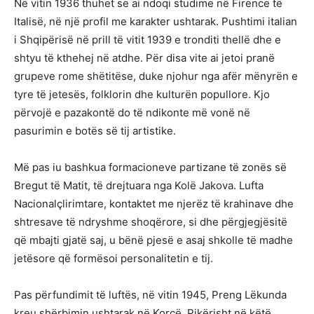
Në vitin 1936 thuhet se ai ndoqi studime në Firence të
Italisë, në një profil me karakter ushtarak. Pushtimi italian
i Shqipërisë në prill të vitit 1939 e tronditi thellë dhe e
shtyu të kthehej në atdhe. Për disa vite ai jetoi pranë
grupeve rome shëtitëse, duke njohur nga afër mënyrën e
tyre të jetesës, folklorin dhe kulturën popullore. Kjo
përvojë e pazakontë do të ndikonte më vonë në
pasurimin e botës së tij artistike.
Më pas iu bashkua formacioneve partizane të zonës së
Bregut të Matit, të drejtuara nga Kolë Jakova. Lufta
Nacionalçlirimtare, kontaktet me njerëz të krahinave dhe
shtresave të ndryshme shoqërore, si dhe përgjegjësitë
që mbajti gjatë saj, u bënë pjesë e asaj shkolle të madhe
jetësore që formësoi personalitetin e tij.
Pas përfundimit të luftës, në vitin 1945, Preng Lëkunda
kreu shërbimin ushtarak në Korçë. Pikërisht në këtë