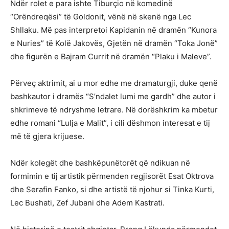
Ndër rolet e para ishte Tiburçio në komedinë
“Orëndreqësi” të Goldonit, vënë në skenë nga Lec
Shllaku. Më pas interpretoi Kapidanin në dramën “Kunora
e Nuries” të Kolë Jakovës, Gjetën në dramën “Toka Jonë”
dhe figurën e Bajram Currit në dramën “Plaku i Maleve”.
Përveç aktrimit, ai u mor edhe me dramaturgji, duke qenë
bashkautor i dramës “S’ndalet lumi me gardh” dhe autor i
shkrimeve të ndryshme letrare. Në dorëshkrim ka mbetur
edhe romani “Lulja e Malit”, i cili dëshmon interesat e tij
më të gjera krijuese.
Ndër kolegët dhe bashkëpunëtorët që ndikuan në
formimin e tij artistik përmenden regjisorët Esat Oktrova
dhe Serafin Fanko, si dhe artistë të njohur si Tinka Kurti,
Lec Bushati, Zef Jubani dhe Adem Kastrati.