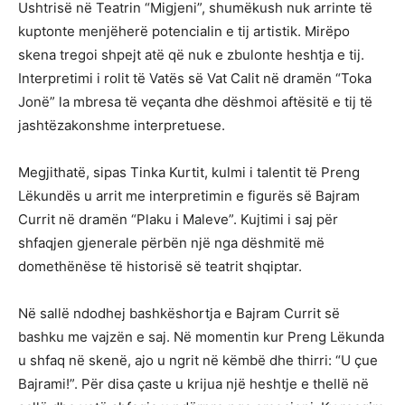
Ushtrisë në Teatrin “Migjeni”, shumëkush nuk arrinte të
kuptonte menjëherë potencialin e tij artistik. Mirëpo
skena tregoi shpejt atë që nuk e zbulonte heshtja e tij.
Interpretimi i rolit të Vatës së Vat Calit në dramën “Toka
Jonë” la mbresa të veçanta dhe dëshmoi aftësitë e tij të
jashtëzakonshme interpretuese.
Megjithatë, sipas Tinka Kurtit, kulmi i talentit të Preng
Lëkundës u arrit me interpretimin e figurës së Bajram
Currit në dramën “Plaku i Maleve”. Kujtimi i saj për
shfaqjen gjenerale përbën një nga dëshmitë më
domethënëse të historisë së teatrit shqiptar.
Në sallë ndodhej bashkëshortja e Bajram Currit së
bashku me vajzën e saj. Në momentin kur Preng Lëkunda
u shfaq në skenë, ajo u ngrit në këmbë dhe thirri: “U çue
Bajrami!”. Për disa çaste u krijua një heshtje e thellë në