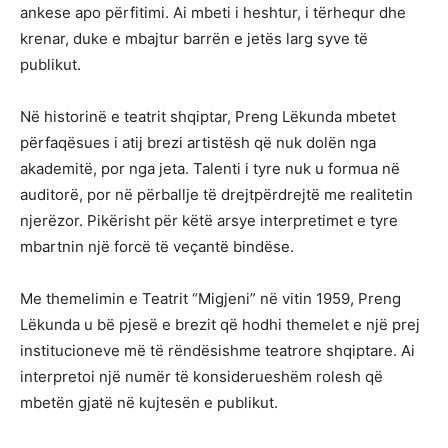
ankese apo përfitimi. Ai mbeti i heshtur, i tërhequr dhe
krenar, duke e mbajtur barrën e jetës larg syve të
publikut.
Në historinë e teatrit shqiptar, Preng Lëkunda mbetet
përfaqësues i atij brezi artistësh që nuk dolën nga
akademitë, por nga jeta. Talenti i tyre nuk u formua në
auditorë, por në përballje të drejtpërdrejtë me realitetin
njerëzor. Pikërisht për këtë arsye interpretimet e tyre
mbartnin një forcë të veçantë bindëse.
Me themelimin e Teatrit “Migjeni” në vitin 1959, Preng
Lëkunda u bë pjesë e brezit që hodhi themelet e një prej
institucioneve më të rëndësishme teatrore shqiptare. Ai
interpretoi një numër të konsiderueshëm rolesh që
mbetën gjatë në kujtesën e publikut.