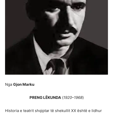
Nga
Gjon Marku
PRENG LËKUNDA
(
1920–1968
)
Historia e teatrit shqiptar të shekullit XX është e lidhur