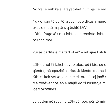
Ndryshe nuk ka si arsyetohet humbja në nive
Nuk e kam të qartë arsyen pse dikush mundoh
ekstremit të majtë siq është LVV!
LDK e Rugovës nuk ishte ekstremiste, ishte
perëndimor!
Kurse partitë e majta ‘kokën’ e mbajnë kah li
LDK duhet t’i kthehet vetvetes, që i bie, se 
qëndroj në opozitë derisa të këndellet dhe k
Kthimi kah vetvetja dhe elektorati i saj janë
me Vetëvendosjen e majtë do t’i kushtojë m
‘demokratike’!
Jo vetëm në rastin e LDK-së, por, për të mir