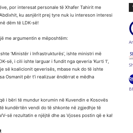
ëve, por interesat personale të Xhafer Tahirit me
ixhit, ku asnjërit prej tyre nuk iu intereson interesi
e në dëm të LDK-së!
mojë me argumentin e mëposhtëm:
A
shte ‘Ministër i Infrastrukturës’, ishte ministri më
-së, i cili ishte larguar i fundit nga qeveria ‘Kurti 1’,
S
je së koalicionit qeverisës, mbase nuk do të ishte
osa Osmanit për t’i realizuar ëndërrat e mëdha
B
i që i bëri të mundur korumin në Kuvendin e Kosovës
ë të kundërtën vendi do të shkonte në zgjedhje të
VV-së rezultatin e njëjtë dhe as Vjoses postin që e ka!
t