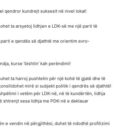
l qendror kundrejt suksesit në nivel lokal!
et ta arsyetoj lidhjen e LDK-së me një parti të
 parti e qendës së djathtë me orientim evro-
ndja, kurse ‘bishtin’ kah perëndimi!
duhet ta harroj pushtetin për një kohë të gjatë dhe të
onsilidohet mirë si subjekt politik i qendrës së djathtë!
 shpëtimi i vetëm për LDK-në, në të kundërtën, lidhja
ë shtrenjt sesa lidhja me PDK-në e deklauar
ën e vendin në përgjithësi, duhet të ndodhë profilizimi