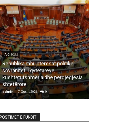
ARTIKUJ
Republika mbi interesat politike:
sovraniteti i qytetarëve,
LETËRSI
kushtetutshmëria dhe përgjegjësia
shtetërore
Bisedë me za
admin
-
7 Gusht 2026
0
admin
-
7 Gusht 20
POSTIMET E FUNDIT