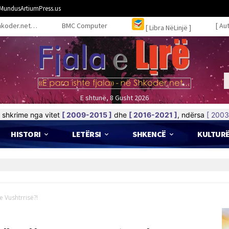
MundusArtiumPress.us
hkoder.net…
BMC Computer
[ Au
[ Libra NëLinjë ]
E shtunë, 8 Gusht 2026
shkrime nga vitet
[ 2009-2015 ]
dhe
[ 2016-2021 ]
, ndërsa
[ 2003
HISTORI
LETËRSI
SHKENCË
KULTUR
e Vushtrrisë?!