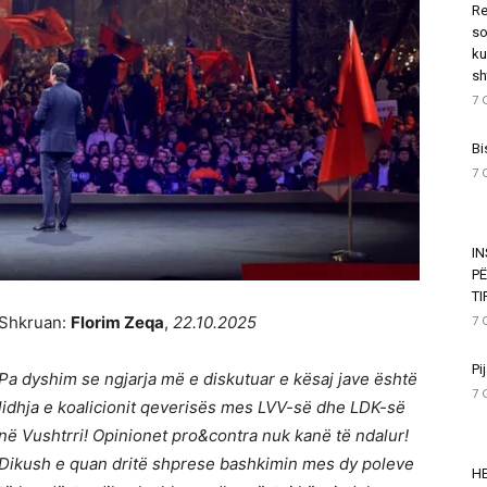
Re
so
ku
sh
7 
Bi
7 
I
P
T
Shkruan:
Florim Zeqa
,
22.10.2025
7 
Pi
Pa dyshim se ngjarja më e diskutuar e kësaj jave është
7 
lidhja e koalicionit qeverisës mes LVV-së dhe LDK-së
në Vushtrri! Opinionet pro&contra nuk kanë të ndalur!
Dikush e quan dritë shprese bashkimin mes dy poleve
HE