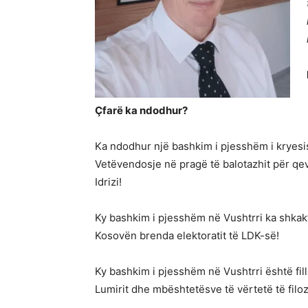
Çfarë ka ndodhur?
Ka ndodhur një bashkim i pjesshëm i kryes
Vetëvendosje në pragë të balotazhit për qeve
Idrizi!
Ky bashkim i pjesshëm në Vushtrri ka shkak
Kosovën brenda elektoratit të LDK-së!
Ky bashkim i pjesshëm në Vushtrri është fill
Lumirit dhe mbështetësve të vërtetë të filo