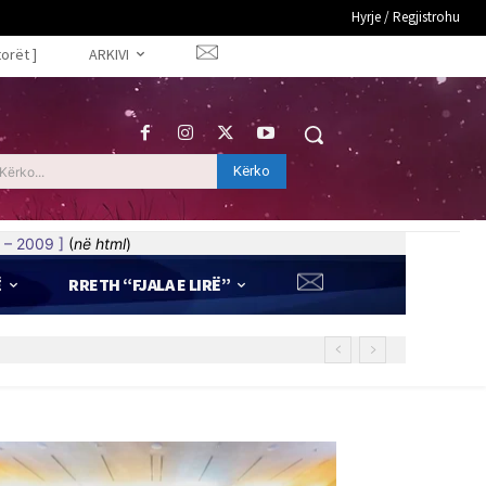
Hyrje / Regjistrohu
torët ]
ARKIVI
Kërko
Kërko...
 – 2009 ]
(
në html
)
Ë
RRETH “FJALA E LIRË”