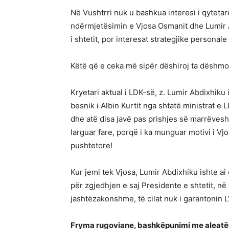
Në Vushtrri nuk u bashkua interesi i qytetar
ndërmjetësimin e Vjosa Osmanit dhe Lumir Abd
i shtetit, por interesat strategjike personal
Këtë që e ceka më sipër dëshiroj ta dësh
Kryetari aktual i LDK-së, z. Lumir Abdixhiku i
besnik i Albin Kurtit nga shtatë ministrat e LDK
dhe atë disa javë pas prishjes së marrëvesh
larguar fare, porqë i ka munguar motivi i Vj
pushtetore!
Kur jemi tek Vjosa, Lumir Abdixhiku ishte a
për zgjedhjen e saj Presidente e shtetit, n
jashtëzakonshme, të cilat nuk i garantonin L
Fryma rugoviane, bashkëpunimi me aleatë