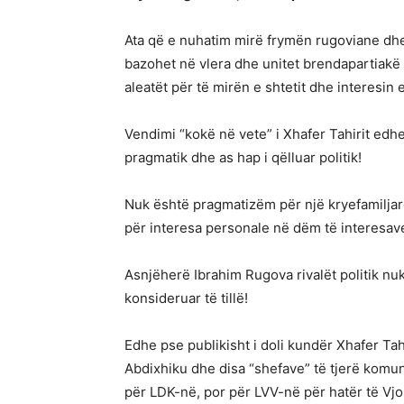
Ata që e nuhatim mirë frymën rugoviane dhe 
bazohet në vlera dhe unitet brendapartiakë
aleatët për të mirën e shtetit dhe interesin 
Vendimi “kokë në vete” i Xhafer Tahirit ed
pragmatik dhe as hap i qëlluar politik!
Nuk është pragmatizëm për një kryefamiljar
për interesa personale në dëm të interesave 
Asnjëherë Ibrahim Rugova rivalët politik nuk
konsideruar të tillë!
Edhe pse publikisht i doli kundër Xhafer Tahi
Abdixhiku dhe disa “shefave” të tjerë komun
për LDK-në, por për LVV-në për hatër të Vj