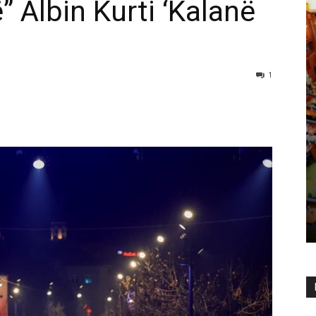
” Albin Kurti ‘Kalanë
1