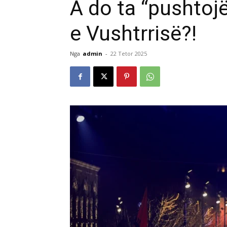
A do ta “pushtojë
e Vushtrrisë?!
Nga
admin
-
22 Tetor 2025