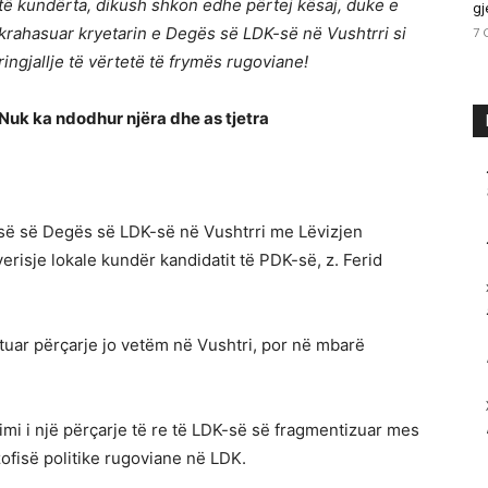
të kundërta, dikush shkon edhe përtej kësaj, duke e
gj
krahasuar kryetarin e Degës së LDK-së në Vushtrri si
7 
ringjallje të vërtetë të frymës rugoviane!
Nuk ka ndodhur njëra dhe as tjetra
isë së Degës së LDK-së në Vushtrri me Lëvizjen
risje lokale kundër kandidatit të PDK-së, z. Ferid
tuar përçarje jo vetëm në Vushtri, por në mbarë
imi i një përçarje të re të LDK-së së fragmentizuar mes
zofisë politike rugoviane në LDK.