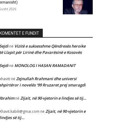
ermanisht)
Gusht 2026
KOMENTET E FUNDIT
Sejdi
Vizitë e suksesshme Qëndresës heroike
në
të Llapit për Lirinë dhe Pavarësinë e Kosovës
Sejdi
MONOLOG I HASAN RAMADANIT
në
Zejnullah Rrahmani dhe universi
xhaviti
në
shpirtëror i novelës ‘99 Rruzaret prej smaragdi
Ibrahim
Zijait, në 90-vjetorin e lindjes së tij…
në
Zijait, në 90-vjetorin e
Xhavit.kabili@gmai.com
në
lindjes së tij…