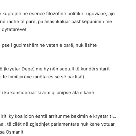
kuptojnë në esencë filozofinë politike rugoviane, ajo
 në radhë të parë, pa anashkaluar bashkëpunimin me
e qytetarëve!
he pse i guximshëm në veten e parë, nuk është
ë (kryetar Dege) me hy nën sqetull të kundërshtarit
të familjarëve (anëtarësisë së partisë).
 i ka konsideruar si armiq, anipse ata e kanë
rit, ky koalicion është arritur me bekimin e kryetarit L.
al, të cilët në zgjedhjet parlamentare nuk kanë votuar
osa Osmanit!