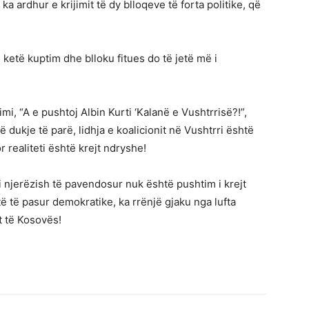
ka ardhur e krijimit të dy blloqeve të forta politike, që
etë kuptim dhe blloku fitues do të jetë më i
imi, “A e pushtoj Albin Kurti ‘Kalanë e Vushtrrisë?!”,
ë dukje të parë, lidhja e koalicionit në Vushtrri është
r realiteti është krejt ndryshe!
pi njerëzish të pavendosur nuk është pushtim i krejt
itë të pasur demokratike, ka rrënjë gjaku nga lufta
t të Kosovës!