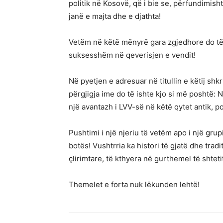
politik në Kosovë, që i bie se, përfundimisht 
janë e majta dhe e djathta!
Vetëm në këtë mënyrë gara zgjedhore do të k
suksesshëm në qeverisjen e vendit!
Në pyetjen e adresuar në titullin e këtij shkr
përgjigja ime do të ishte kjo si më poshtë: N
një avantazh i LVV-së në këtë qytet antik, po
Pushtimi i një njeriu të vetëm apo i një gru
botës! Vushtrria ka histori të gjatë dhe trad
çlirimtare, të kthyera në gurthemel të shteti
Themelet e forta nuk lëkunden lehtë!