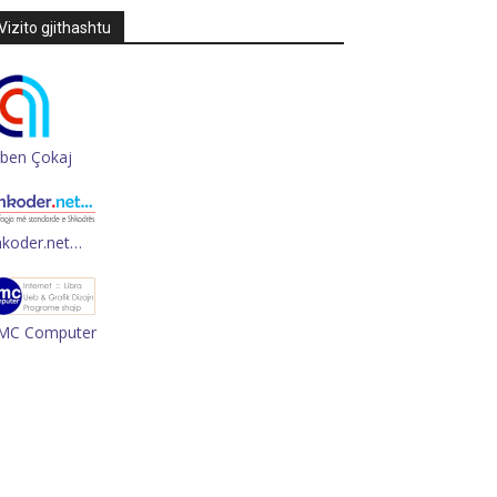
Vizito gjithashtu
rben Çokaj
hkoder.net…
MC Computer