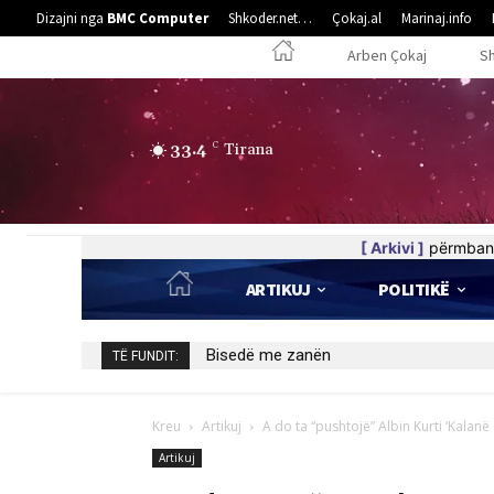
Dizajni nga
BMC Computer
Shkoder.net…
Çokaj.al
Marinaj.info
Arben Çokaj
S
33.4
C
Tirana
[ Arkivi ]
përmban 
ARTIKUJ
POLITIKË
Bisedë me zanën
TË FUNDIT:
Kreu
Artikuj
A do ta “pushtojë” Albin Kurti ‘Kalanë 
Artikuj