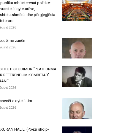
publika mbi interesat politike:
vraniteti i qytetarëve,
shtetutshmëria dhe përgjegjësia
tetërore
Gusht 2026
sedë me zanën
Gusht 2026
NSTITUTI STUDIMOR “PLATFORMA
ËR REFERENDUM KOMBËTAR” –
IRANË
Gusht 2026
janecët e qytetit tim
Gusht 2026
KURAN HALILI (Poezi shqip-