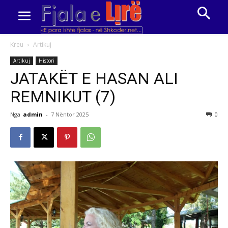
Kreu
Artikuj
Artikuj
Histori
JATAKËT E HASAN ALI
REMNIKUT (7)
Nga
admin
-
7 Nëntor 2025
0