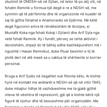
zbulimit të ONDSH-së në Gjilan, në tetor të po atij viti, në
fshatin Remnik u formua një degë e re e NDSH-së, me
synimin që të përfshinte dhe të organizonte në kuadër të
saj të gjitha fshatrat e Anamoravës së Epërme. Në këtë
degë figuronin emra të rëndësishëm të lëvizjes, si
Mustafë Koka nga fshati Kokaj i Gjilanit dhe Arif Syla nga
vetë fshati Remnik. Ky i fundit, përveç se ishte aktivist i
devotshëm, shpejt do të bëhej edhe bashkëpunëtori më i
ngushtë i Hasan Remnikut, duke fituar besimin e tij të
plotë deri në atë masë sa u caktua të shërbente si korrier
personal.
Rruga e Arif Sylës në ilegalitet nuk fillonte këtu. Ai kishte
hyrë në kontakt me anëtarët e NDSH-së që në vitin 1945,
duke mbajtur lidhje të vazhdueshme me ta gjatë gjithë
viteve të vështira të represionit, gjë që e kishte bërë një
figurë të njohur dhe të besueshme për organizatën. Me