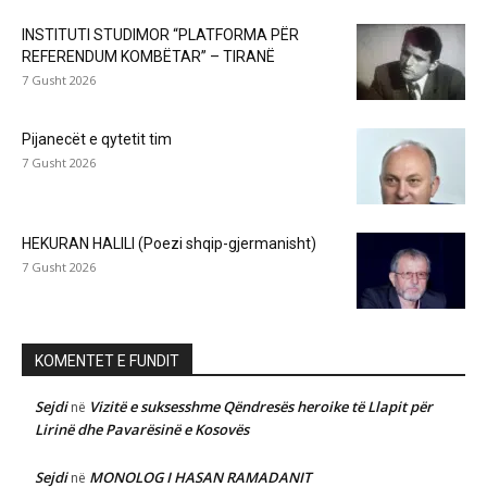
INSTITUTI STUDIMOR “PLATFORMA PËR
REFERENDUM KOMBËTAR” – TIRANË
7 Gusht 2026
Pijanecët e qytetit tim
7 Gusht 2026
HEKURAN HALILI (Poezi shqip-gjermanisht)
7 Gusht 2026
KOMENTET E FUNDIT
Sejdi
Vizitë e suksesshme Qëndresës heroike të Llapit për
në
Lirinë dhe Pavarësinë e Kosovës
Sejdi
MONOLOG I HASAN RAMADANIT
në