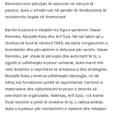
Remnikut mori përsipër të vepronte në mënyrë të
pavarur, duke u shndërruar në qendër të rëndësishme të
rezistencës ilegale në Anamoravë.
Barrën kryesore e mbajtën tre figura qendrore: Hasan
Remniku, Mustafë Koka dhe Arif Syla. Në një takim që u
zhvillua në fund të nëntorit 1949, ata bënë riorganizimin e
brendshëm dhe përcaktimin e detyrave për secilin. Hasan
Remniku, për shkak të përvojës dhe autoritetit të tij, u
zgjodh si udhëheqës kryesor ushtarak, duke marrë mbi
vete drejtimin e veprimeve të armatosura dhe strategjike.
Mustafë Koka u emërua udhëheqës ideologjik, rol që
lidhej me formësimin politik të veprimtarisë, hartimin e
materialeve dhe njëkohësisht kryerjen e detyrës së
sekretarit të organizatës. Ndërkaq, Arif Syla, i cili kishte
fituar besimin e plotë të shokëve të tij, u caktua arkëtar,
duke u kujdesur për menaxhimin e mjeteve dhe mbajtjen