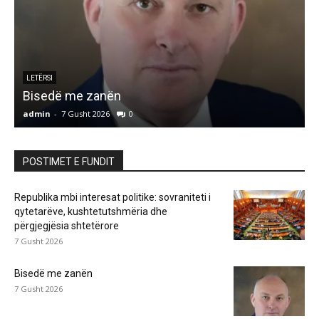
LETËRSI
Bisedë me zanën
admin
-
7 Gusht 2026
0
a
POSTIMET E FUNDIT
Republika mbi interesat politike: sovraniteti i
qytetarëve, kushtetutshmëria dhe
përgjegjësia shtetërore
7 Gusht 2026
Bisedë me zanën
7 Gusht 2026