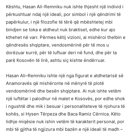
Kështu, Hasan Ali-Remniku nuk ishte thjesht një individ i
përkushtuar ndaj një ideali, por simbol i një qëndrimi të
papërkulur, i një filozofie të tërë që mbështetej mbi
bindjen se toka e atdheut nuk braktiset, edhe kur ajo
kthehet në varr. Përmes këtij vizioni, ai mishëroi thelbin e
qëndresës shqiptare, vendosmërinë për të mos u
dorëzuar kurrë, për të luftuar deri në fund, dhe për ta
parë Kosovën të lirë, ashtu siç kishte ëndërruar.
Hasan Ali–Remniku ishte një nga figurat e atdhetarisë së
Anamoravës që mishëronte në mënyrë të plotë
vendosmërinë dhe besën shqiptare. Ai nuk ishte vetëm
një luftëtar i palodhur në malet e Kosovës, por edhe shok
i ngushtë dhe mik i besuar i personaliteteve të njohura të
kohës, si Hysen Tërpeza dhe Baca Ramiz Cërnica. Këto
lidhje miqësie nuk ishin vetëm të karakterit personal, por
mbi të gjitha të ngjizura mbi bazën e një ideali të madh –