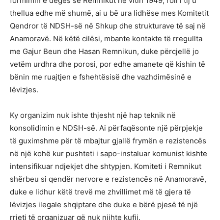
formimin e degës së Remnikut në vitin 1949, roli i tij u
thellua edhe më shumë, ai u bë ura lidhëse mes Komitetit
Qendror të NDSH-së në Shkup dhe strukturave të saj në
Anamoravë. Në këtë cilësi, mbante kontakte të rregullta
me Gajur Beun dhe Hasan Remnikun, duke përcjellë jo
vetëm urdhra dhe porosi, por edhe amanete që kishin të
bënin me ruajtjen e fshehtësisë dhe vazhdimësinë e
lëvizjes.
Ky organizim nuk ishte thjesht një hap teknik në
konsolidimin e NDSH-së. Ai përfaqësonte një përpjekje
të guximshme për të mbajtur gjallë frymën e rezistencës
në një kohë kur pushteti i sapo-instaluar komunist kishte
intensifikuar ndjekjet dhe shtypjen. Komiteti i Remnikut
shërbeu si qendër nervore e rezistencës në Anamoravë,
duke e lidhur këtë trevë me zhvillimet më të gjera të
lëvizjes ilegale shqiptare dhe duke e bërë pjesë të një
rrjeti të organizuar që nuk njihte kufij.