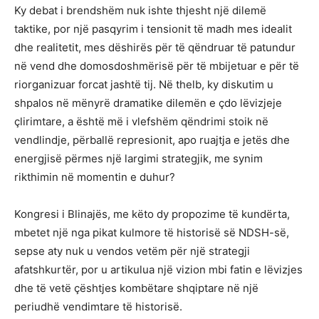
Ky debat i brendshëm nuk ishte thjesht një dilemë
taktike, por një pasqyrim i tensionit të madh mes idealit
dhe realitetit, mes dëshirës për të qëndruar të patundur
në vend dhe domosdoshmërisë për të mbijetuar e për të
riorganizuar forcat jashtë tij. Në thelb, ky diskutim u
shpalos në mënyrë dramatike dilemën e çdo lëvizjeje
çlirimtare, a është më i vlefshëm qëndrimi stoik në
vendlindje, përballë represionit, apo ruajtja e jetës dhe
energjisë përmes një largimi strategjik, me synim
rikthimin në momentin e duhur?
Kongresi i Blinajës, me këto dy propozime të kundërta,
mbetet një nga pikat kulmore të historisë së NDSH-së,
sepse aty nuk u vendos vetëm për një strategji
afatshkurtër, por u artikulua një vizion mbi fatin e lëvizjes
dhe të vetë çështjes kombëtare shqiptare në një
periudhë vendimtare të historisë.