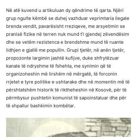
Në atë kuvend u artikuluan dy qëndrime të qarta. Njëri
grup ngulte këmbë se duhej vazhduar veprimtaria ilegale
brenda vendit, pavarësisht rreziqeve, me arsyetimin se
pranisë fizike në terren nuk mund t’i gjendej zëvendësim
dhe se vetëm rezistenca e brendshme mund të ruante
lidhjen e gjallë me popullin. Grupi tjetër, në anën tjetër,
propozonte largimin jashtë kufijve, duke shfrytëzuar
kanale të ndryshme të fshehta, me synimin që të
organizoheshin më lirshëm në mërgatë, të forconin
rrjetet e tyre politike e ushtarake dhe në momentin më të
përshtatshëm historik të riktheheshin në Kosovë, për të
përmbysur pushtetin komunist të sapoinstaluar dhe për
të shpallur bashkimin kombëtar.