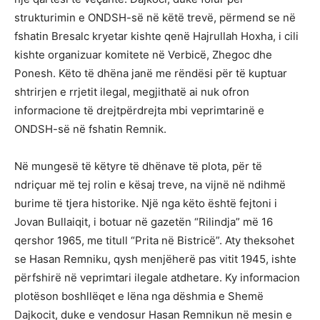
strukturimin e ONDSH-së në këtë trevë, përmend se në
fshatin Bresalc kryetar kishte qenë Hajrullah Hoxha, i cili
kishte organizuar komitete në Verbicë, Zhegoc dhe
Ponesh. Këto të dhëna janë me rëndësi për të kuptuar
shtrirjen e rrjetit ilegal, megjithatë ai nuk ofron
informacione të drejtpërdrejta mbi veprimtarinë e
ONDSH-së në fshatin Remnik.
Në mungesë të këtyre të dhënave të plota, për të
ndriçuar më tej rolin e kësaj treve, na vijnë në ndihmë
burime të tjera historike. Një nga këto është fejtoni i
Jovan Bullaiqit, i botuar në gazetën “Rilindja” më 16
qershor 1965, me titull “Prita në Bistricë”. Aty theksohet
se Hasan Remniku, qysh menjëherë pas vitit 1945, ishte
përfshirë në veprimtari ilegale atdhetare. Ky informacion
plotëson boshllëqet e lëna nga dëshmia e Shemë
Dajkocit, duke e vendosur Hasan Remnikun në mesin e