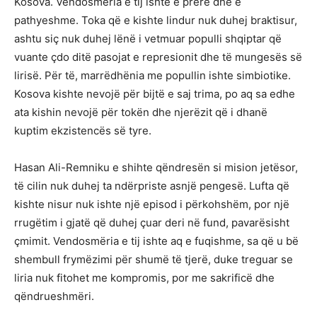
Kosova. Vendosmëria e tij ishte e prerë dhe e
pathyeshme. Toka që e kishte lindur nuk duhej braktisur,
ashtu siç nuk duhej lënë i vetmuar populli shqiptar që
vuante çdo ditë pasojat e represionit dhe të mungesës së
lirisë. Për të, marrëdhënia me popullin ishte simbiotike.
Kosova kishte nevojë për bijtë e saj trima, po aq sa edhe
ata kishin nevojë për tokën dhe njerëzit që i dhanë
kuptim ekzistencës së tyre.
Hasan Ali-Remniku e shihte qëndresën si mision jetësor,
të cilin nuk duhej ta ndërpriste asnjë pengesë. Lufta që
kishte nisur nuk ishte një episod i përkohshëm, por një
rrugëtim i gjatë që duhej çuar deri në fund, pavarësisht
çmimit. Vendosmëria e tij ishte aq e fuqishme, sa që u bë
shembull frymëzimi për shumë të tjerë, duke treguar se
liria nuk fitohet me kompromis, por me sakrificë dhe
qëndrueshmëri.