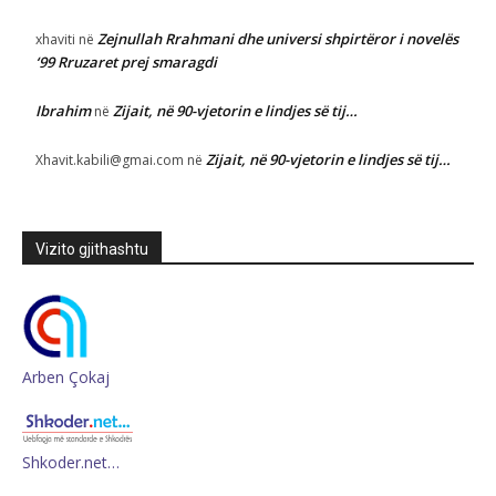
Zejnullah Rrahmani dhe universi shpirtëror i novelës
xhaviti
në
‘99 Rruzaret prej smaragdi
Ibrahim
Zijait, në 90-vjetorin e lindjes së tij…
në
Zijait, në 90-vjetorin e lindjes së tij…
Xhavit.kabili@gmai.com
në
Vizito gjithashtu
Arben Çokaj
Shkoder.net…