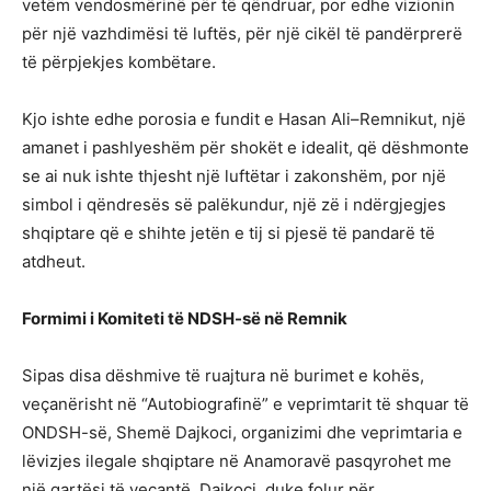
vetëm vendosmërinë për të qëndruar, por edhe vizionin
për një vazhdimësi të luftës, për një cikël të pandërprerë
të përpjekjes kombëtare.
Kjo ishte edhe porosia e fundit e Hasan Ali–Remnikut, një
amanet i pashlyeshëm për shokët e idealit, që dëshmonte
se ai nuk ishte thjesht një luftëtar i zakonshëm, por një
simbol i qëndresës së palëkundur, një zë i ndërgjegjes
shqiptare që e shihte jetën e tij si pjesë të pandarë të
atdheut.
Formimi i Komiteti të NDSH-së në Remnik
Sipas disa dëshmive të ruajtura në burimet e kohës,
veçanërisht në “Autobiografinë” e veprimtarit të shquar të
ONDSH-së, Shemë Dajkoci, organizimi dhe veprimtaria e
lëvizjes ilegale shqiptare në Anamoravë pasqyrohet me
një qartësi të veçantë. Dajkoci, duke folur për