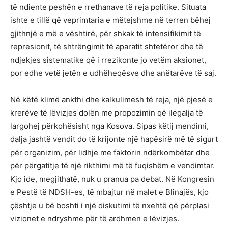
të ndiente peshën e rrethanave të reja politike. Situata
ishte e tillë që veprimtaria e mëtejshme në terren bëhej
gjithnjë e më e vështirë, për shkak të intensifikimit të
represionit, të shtrëngimit të aparatit shtetëror dhe të
ndjekjes sistematike që i rrezikonte jo vetëm aksionet,
por edhe vetë jetën e udhëheqësve dhe anëtarëve të saj.
Në këtë klimë ankthi dhe kalkulimesh të reja, një pjesë e
krerëve të lëvizjes dolën me propozimin që ilegalja të
largohej përkohësisht nga Kosova. Sipas këtij mendimi,
dalja jashtë vendit do të krijonte një hapësirë më të sigurt
për organizim, për lidhje me faktorin ndërkombëtar dhe
për përgatitje të një rikthimi më të fuqishëm e vendimtar.
Kjo ide, megjithatë, nuk u pranua pa debat. Në Kongresin
e Pestë të NDSH-es, të mbajtur në malet e Blinajës, kjo
çështje u bë boshti i një diskutimi të nxehtë që përplasi
vizionet e ndryshme për të ardhmen e lëvizjes.