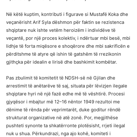
Në këtë kuptim, kontributi i figurave si Mustafë Koka dhe
veçanërisht Arif Syla dëshmon për faktin se rezistenca
shqiptare nuk ishte vetëm heroizëm i individëve të
veçantë, por një proces kolektiv, i ndërtuar mbi besë, mbi
lidhje të forta miqësore e shoqërore dhe mbi sakrificën e
përditshme të atyre që ishin të gatshëm të rrezikonin
gjithçka për idealin e lirisë dhe bashkimit kombëtar.
Pas zbulimit të komitetit të NDSH-së në Gjilan dhe
arrestimit të anëtarëve të saj, situata për lëvizjen ilegale
shqiptare hyri në një fazë edhe më të vështirë. Procesi
gjyqësor i mbajtur më 12–16 nëntor 1949 rezultoi me
dënime të rënda për veprimtarët, duke goditur rëndë
strukturat organizative në atë zonë. Por, megjithëse
pushteti synonte ta shkatërronte plotësisht, rrjeti ilegal
nuk u shua. Përkundrazi, nga ajo kohë, komiteti i