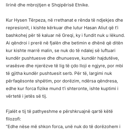
lirinë dhe mbrojtjen e Shqipërisë Etnike.
Kur Hysen Tërpeza, në rrethanat e rënda të ndjekjes dhe
represionit, i kishte kërkuar dhe lutur Hasan Aliut që t’i
bashkohej për të kaluar në Greqi, ky i fundit nuk u lëkund.
Ai qëndroi i prerë në fjalën dhe betimin e dhënë që ditën
kur kishte marrë malin, se nuk do të ndalej së luftuari
kundër pushtuesve dhe dhunuesve, kundër hajdutëve,
vrasësve dhe njerëzve të lig të çdo lloji e ngjyre, por mbi
të gjitha kundër pushtuesit serb. Për të, largimi nuk
përfaqësonte shpëtim, por dorëzim, ndërsa qëndresa,
edhe kur forca fizike mund t’i shteronte, ishte kuptimi i
vërtetë i jetës së tij.
Fjalët e tij të pathyeshme e përshkruajnë qartë këtë
filozofi:
“Edhe nëse më shkon forca, unë nuk do të dorëzohem i