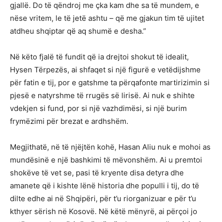
gjallë. Do të qëndroj me çka kam dhe sa të mundem, e
nëse vritem, le të jetë ashtu – që me gjakun tim të ujitet
atdheu shqiptar që aq shumë e desha.”
Në këto fjalë të fundit që ia drejtoi shokut të idealit,
Hysen Tërpezës, ai shfaqet si një figurë e vetëdijshme
për fatin e tij, por e gatshme ta përqafonte martirizimin si
pjesë e natyrshme të rrugës së lirisë. Ai nuk e shihte
vdekjen si fund, por si një vazhdimësi, si një burim
frymëzimi për brezat e ardhshëm.
Megjithatë, në të njëjtën kohë, Hasan Aliu nuk e mohoi as
mundësinë e një bashkimi të mëvonshëm. Ai u premtoi
shokëve të vet se, pasi të kryente disa detyra dhe
amanete që i kishte lënë historia dhe populli i tij, do të
dilte edhe ai në Shqipëri, për t’u riorganizuar e për t’u
kthyer sërish në Kosovë. Në këtë mënyrë, ai përçoi jo