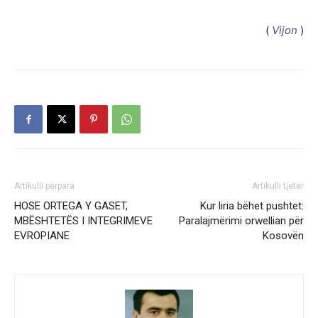
(
Vijon
)
Artikulli përpara
Artikulli tjetër
HOSE ORTEGA Y GASET,
Kur liria bëhet pushtet:
MBËSHTETËS I INTEGRIMEVE
Paralajmërimi orwellian për
EVROPIANE
Kosovën