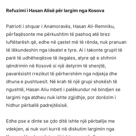
Refuzimi i Hasan Alisë për largim nga Kosova
Patrioti i shquar i Anamoravës, Hasan Ali-Remniku,
përfaqësonte me përkushtim të pashoq atë brez
luftëtarësh që, edhe në çastet më të rënda, nuk pranuan
të lëkundeshin nga idealet e tyre. Ai i takonte grupit të
parë të udhëheqësve të ilegales, atyre që e shihnin
qëndrimin në Kosovë si një detyrim të shenjtë,
pavarësisht rrezikut të përhershëm nga ndjekja dhe
dhuna e pushtuesit. Në krah të një grupi shokësh të
ngushtë, Hasan Aliu mbeti i palëkundur në bindjen se
largimi nga atdheu nuk ishte zgjidhje, por dorëzim i
hidhur përballë padrejtësisë.
Edhe pse e dinte se çdo ditë ishte një përballje me
vdekjen, ai nuk vuri kurrë në diskutim largimin nga