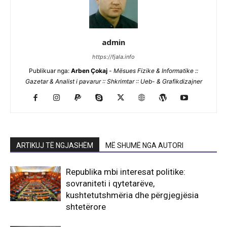
admin
https://fjala.info
Publikuar nga:
Arben Çokaj
-
Mësues Fizike & Informatike ::
Gazetar & Analist i pavarur :: Shkrimtar :: Ueb- & Grafikdizajner
ARTIKUJ TË NGJASHËM
MË SHUMË NGA AUTORI
Republika mbi interesat politike:
sovraniteti i qytetarëve,
kushtetutshmëria dhe përgjegjësia
shtetërore