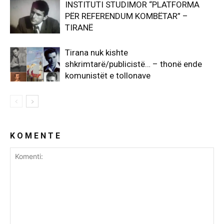
INSTITUTI STUDIMOR “PLATFORMA
PËR REFERENDUM KOMBËTAR” –
TIRANË
Tirana nuk kishte
shkrimtarë/publicistë… – thonë ende
komunistët e tollonave
K O M E N T E