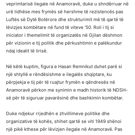
veprimtarisë ilegale në Anamoravë, duke u shndërruar në
urë lidhëse mes frymës së hershme të rezistencës pas
Luftës së Dytë Botërore dhe strukturimit më të qartë të
lëvizjes kombëtare në fund të viteve ’50. Roli i tij si
iniciator i themelimit të organizatës në Gjilan dëshmon
për vizionin e tij politik dhe përkushtimin e palëkundur
ndaj idealit të lirisë.
Në këtë kuptim, figura e Hasan Remnikut duhet parë si
një shtyllë e rëndësishme e ilegalës shqiptare, ku
përpjekja e tij për të ruajtur frymën e qëndresës në
Anamoravë përkon me synimin e madh historik të NDSH-
së për të siguruar pavarësinë dhe bashkimin kombëtar.
Duke ndjekur rrjedhën e zhvillimeve politike dhe
organizative të kohës, shihet qartë se viti 1949 shënoi
një pikë kthese për lëvizjen ilegale në Anamoravë. Pas