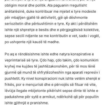
obligim moral dhe politik. Ata paguanin rregullisht
anëtarësinë, duke kontribuar me mjetet e tyre modeste
për mbajtjen gjallë të aktivitetit, gjë që dëshmonte
seriozitetin dhe përkushtimin e tyre. Ky akt i përditshëm
ishte një shprehje e besës dhe e përgjegjësisë kolektive,
sepse secili ndjente se me kontributin e vet, sado i vogël,
po ushqente një kauzë të madhe.
Po aq e rëndësishme ishte edhe natyra konspirative e
veprimtarisë së tyre. Çdo hap, çdo takim, çdo komunikim
kryhej me kujdes të jashtëzakonshëm, për të mos lënë
gjurmë që mund të shfrytëzoheshin nga aparati represiv i
pushtetit. Ky nivel konspiracioni nuk ishte vetëm shenjë e
frikës, por e mençurisë dhe e përvojës së fituar në vite,
lëvizja ilegale mbijetonte pikërisht sepse dinte të ishte e
padukshme për sytë e armikut, ndërkohë që për popullin
ishte gjithnjë e pranishme.