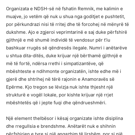
Organizata e NDSH-së në fshatin Remnik, me kalimin e
muajve, jo vetëm që nuk u shua nga goditjet e pushtetit,
por përkundrazi nisi të rritej dhe të forcohej në mënyrë të
dukshme. Ajo e zgjeroi veprimtarinë e saj duke përfshirë
gjithnjë e më shumë individë të vendosur për t’iu
bashkuar rrugës së qëndresës ilegale. Numri i anëtarëve
u shtua dita-ditës, duke krijuar një bërthamë gjithnjë e
më të fortë, ndërsa rrethi i simpatizantëve, që
mbështeste e ndihmonte organizatën, ishte edhe më i
gjerë dhe shtrihej në tërë rajonin e Anamoravës së
Epërme. Kjo tregon se lëvizja nuk ishte thjesht një
strukturë e vogël lokale, por kishte krijuar një rrjet
mbështetës që i jepte fuqi dhe qëndrueshmëri.
Një element thelbësor i kësaj organizate ishte disiplina
dhe rregullsia e brendshme. Anëtarët nuk e shihnin
përfshirjen e tyre si një angazhim të lirshëm, por si një