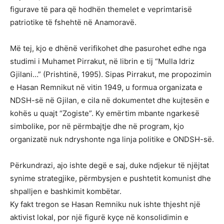
figurave të para që hodhën themelet e veprimtarisë
patriotike të fshehtë në Anamoravë.
Më tej, kjo e dhënë verifikohet dhe pasurohet edhe nga
studimi i Muhamet Pirrakut, në librin e tij “Mulla Idriz
Gjilani…” (Prishtinë, 1995). Sipas Pirrakut, me propozimin
e Hasan Remnikut në vitin 1949, u formua organizata e
NDSH-së në Gjilan, e cila në dokumentet dhe kujtesën e
kohës u quajt “Zogiste”. Ky emërtim mbante ngarkesë
simbolike, por në përmbajtje dhe në program, kjo
organizatë nuk ndryshonte nga linja politike e ONDSH-së.
Përkundrazi, ajo ishte degë e saj, duke ndjekur të njëjtat
synime strategjike, përmbysjen e pushtetit komunist dhe
shpalljen e bashkimit kombëtar.
Ky fakt tregon se Hasan Remniku nuk ishte thjesht një
aktivist lokal, por një figurë kyçe në konsolidimin e