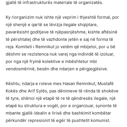
gjallë të infrastrukturës materiale të organizatës.
Ky riorganizim nuk ishte një veprim i thjeshtë formal, por
një shenjë e qartë se lëvizja ilegale shqiptare,
pavarësisht goditjeve të njëpasnjëshme, kishte aftësinë
të përshtatej dhe të vazhdonte jetën e saj në forma të
reja. Komiteti i Remnikut jo vetëm që mbijetoi, por u bë
dëshmi se rezistenca nuk varej nga individë të izoluar,
por nga një frymë kolektive e mbështetur mbi
vendosmërinë, besën dhe ndarjen e përgjegjësive.
Kështu, ndarja e roleve mes Hasan Remnikut, Mustafë
Kokës dhe Arif Sylës, pas dënimeve të rënda të shokëve
të tyre, shënoi një etapë të re të qëndresës ilegale, një
etapë ku struktura e vogël, por e organizuar, synonte të
mbante gjallë idealin e lirisë dhe bashkimit kombëtar
përkundër represionit të egër të pushtetit komunist.