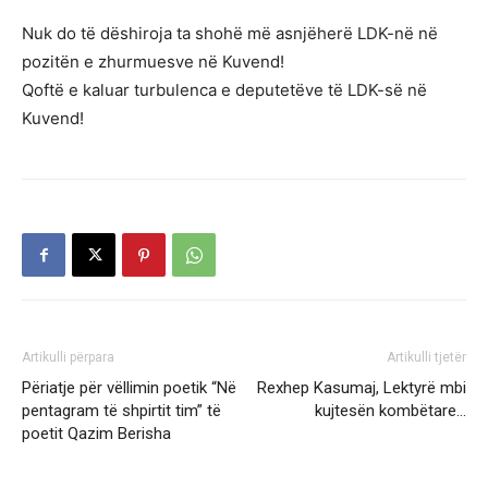
Nuk do të dëshiroja ta shohë më asnjëherë LDK-në në
pozitën e zhurmuesve në Kuvend!
Qoftë e kaluar turbulenca e deputetëve të LDK-së në
Kuvend!
Artikulli përpara
Artikulli tjetër
Përiatje për vëllimin poetik “Në
Rexhep Kasumaj, Lektyrë mbi
pentagram të shpirtit tim” të
kujtesën kombëtare…
poetit Qazim Berisha