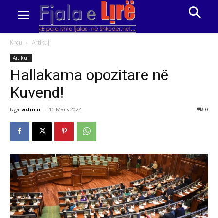
Kreu
Artikuj
Artikuj
Hallakama opozitare në
Kuvend!
Nga
admin
-
15 Mars 2024
0