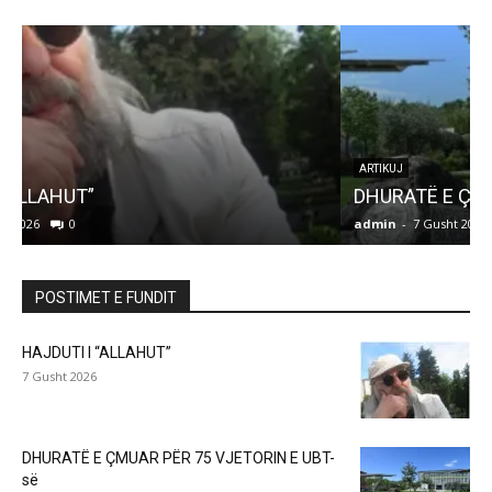
ARTIKUJ
DHURATË E ÇMUAR PËR 75 VJETORIN E UBT-së
admin
-
7 Gusht 2026
0
a
POSTIMET E FUNDIT
HAJDUTI I “ALLAHUT”
7 Gusht 2026
DHURATË E ÇMUAR PËR 75 VJETORIN E UBT-
së