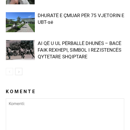
DHURATË E ÇMUAR PËR 75 VJETORIN E
UBT-së
AI QË U UL PËRBALLË DHUNËS – BACË
FAIK REXHEPI, SIMBOL I REZISTENCËS
QYTETARE SHQIPTARE
K O M E N T E