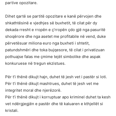
partive opozitare.
Dihet qartë se partitë opozitare e kanë përvojen dhe
shkathtësinë e vjedhjes së buxhetit, të cilat për dy
dekada rresht e rropën e ç’rropën çdo gjë nga pasuritë
shoqërore dhe nga asetet me profitabile në vend, duke
përvetësuar miliona euro nga buxheti i shtetit,
patundshmëri dhe toka bujqesore, të cilat i privatizuan
pothuajse falas me çmime tejët simbolike dhe aspak
konkuruese në tregun ekzistues.
Për t’i thënë dikujt hajn, duhet të jesh vet i pastër si loti.
Për t’i thënë dikujt mashtrues, duhet të jesh vet me
integritet moral dhe njerëzorë.
Për t’i thënë dikujt i korruptuar apo kriminel duhet ta kesh
vet ndërgjegjën e pastër dhe të kaluaren e kthjellët si
kristali.