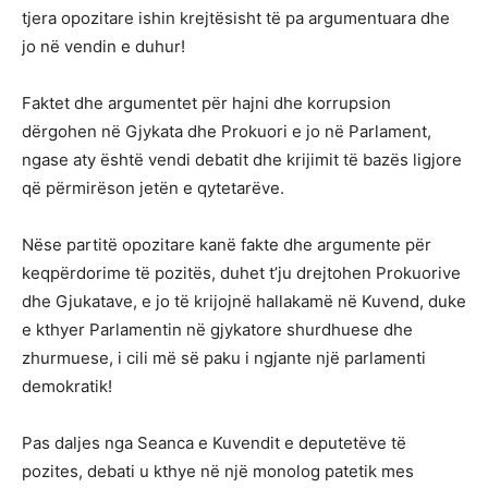
tjera opozitare ishin krejtësisht të pa argumentuara dhe
jo në vendin e duhur!
Faktet dhe argumentet për hajni dhe korrupsion
dërgohen në Gjykata dhe Prokuori e jo në Parlament,
ngase aty është vendi debatit dhe krijimit të bazës ligjore
që përmirëson jetën e qytetarëve.
Nëse partitë opozitare kanë fakte dhe argumente për
keqpërdorime të pozitës, duhet t’ju drejtohen Prokuorive
dhe Gjukatave, e jo të krijojnë hallakamë në Kuvend, duke
e kthyer Parlamentin në gjykatore shurdhuese dhe
zhurmuese, i cili më së paku i ngjante një parlamenti
demokratik!
Pas daljes nga Seanca e Kuvendit e deputetëve të
pozites, debati u kthye në një monolog patetik mes