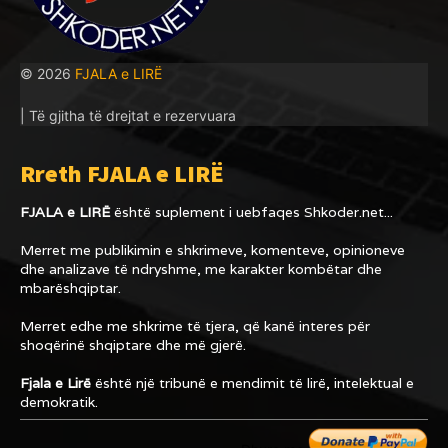
© 2026
FJALA e LIRË
| Të gjitha të drejtat e rezervuara
Rreth FJALA e LIRË
FJALA e LIRË
është suplement i uebfaqes
Shkoder.net...
Merret me publikimin e shkrimeve, komenteve, opinioneve
dhe analizave të ndryshme, me karakter kombëtar dhe
mbarëshqiptar.
Merret edhe me shkrime të tjera, që kanë interes për
shoqërinë shqiptare dhe më gjerë.
Fjala e Lirë
është një tribunë e mendimit të lirë, intelektual e
demokratik.