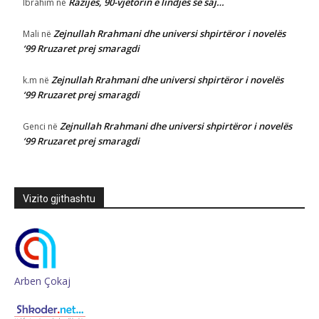
Razijes, 90-vjetorin e lindjes së saj…
Ibrahim
në
Zejnullah Rrahmani dhe universi shpirtëror i novelës
Mali
në
‘99 Rruzaret prej smaragdi
Zejnullah Rrahmani dhe universi shpirtëror i novelës
k.m
në
‘99 Rruzaret prej smaragdi
Zejnullah Rrahmani dhe universi shpirtëror i novelës
Genci
në
‘99 Rruzaret prej smaragdi
Vizito gjithashtu
Arben Çokaj