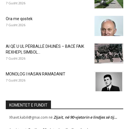
7 Gusht 2026
Ora me qostek
7 Gusht 2026
AI QË U UL PËRBALLË DHUNËS – BACË FAIK
REXHEPI, SIMBOL...
7 Gusht 2026
MONOLOG I HASAN RAMADANIT
7 Gusht 2026
KOMENTET E FUNDIT
Zijait, në 90-vjetorin e lindjes së tij…
Xhavit.kabili@gmai.com
në