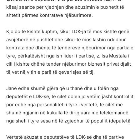
kësaj seance për vjedhjen dhe abuzimin e buxhetit të
shtetit përmes kontratave njëburimore.
Kjo do të kishte kuptim, sikur LDK-ja të mos kishte qenë
asnjëherë në pushtet dhe sikur të mos kishin ndodhur
kontrata dhe dhënje të tenderëve njëburimor nga partia e
tyre, përkatësisht nga ish lideri i partisë, z. Isa Mustafa i
cili i kishte dhënë tender njëburimor biznesit privat djalit
të vet në vitin e parë të qeverisjes së tij.
Janë edhe shumë gjëra që u thanë dhe u folën nga
deputetët e LDK-së, të cilet dolen jo vetëm jasht kontrollit
por edhe nga personaliteti i tyre i vertetë, të cilët më
shumë ngjanin në kukulla të dirigjuara me telekomandë
nga shefi i tyre sesa në të zgjedhur të popullit (deputet)!
Vërtetë akuzat e deputetëve të LDK-së dhe të partive