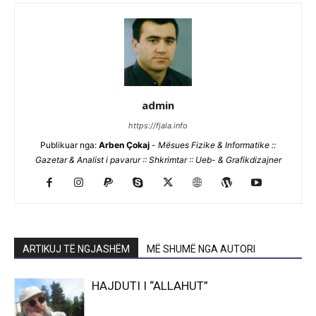
admin
https://fjala.info
Publikuar nga:
Arben Çokaj
-
Mësues Fizike & Informatike ::
Gazetar & Analist i pavarur :: Shkrimtar :: Ueb- & Grafikdizajner
ARTIKUJ TË NGJASHËM
MË SHUMË NGA AUTORI
HAJDUTI I “ALLAHUT”