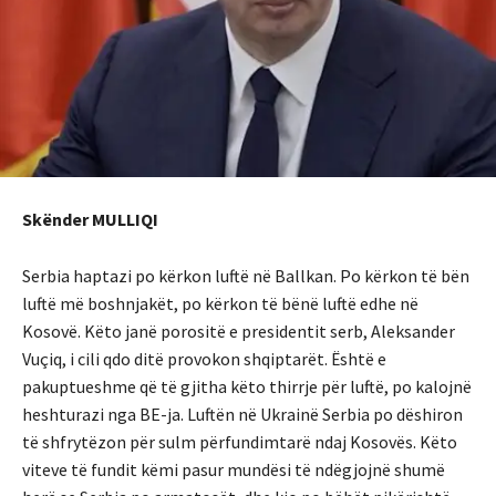
Skënder MULLIQI
Serbia haptazi po kërkon luftë në Ballkan. Po kërkon të bën
luftë më boshnjakët, po kërkon të bënë luftë edhe në
Kosovë. Këto janë porositë e presidentit serb, Aleksander
Vuçiq, i cili qdo ditë provokon shqiptarët. Është e
pakuptueshme që të gjitha këto thirrje për luftë, po kalojnë
heshturazi nga BE-ja. Luftën në Ukrainë Serbia po dëshiron
të shfrytëzon për sulm përfundimtarë ndaj Kosovës. Këto
viteve të fundit këmi pasur mundësi të ndëgjojnë shumë