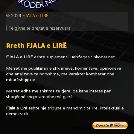
© 2026
FJALA e LIRË
| Të gjitha të drejtat e rezervuara
Rreth FJALA e LIRË
FJALA e LIRË
është suplement i uebfaqes
Shkoder.net...
Merret me publikimin e shkrimeve, komenteve, opinioneve
dhe analizave të ndryshme, me karakter kombëtar dhe
mbarëshqiptar.
Merret edhe me shkrime të tjera, që kanë interes për
shoqërinë shqiptare dhe më gjerë.
Fjala e Lirë
është një tribunë e mendimit të lirë, intelektual e
demokratik.
Dhuro me