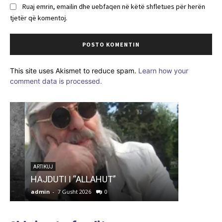
Ruaj emrin, emailin dhe uebfaqen në këtë shfletues për herën
tjetër që komentoj.
This site uses Akismet to reduce spam.
Learn how your
comment data is processed.
ARTIKUJ
DHURATË
ARTIKUJ
HAJDUTI I “ALLAHUT”
UBT-së
admin
-
7 Gusht 2026
0
admin
-
7 G