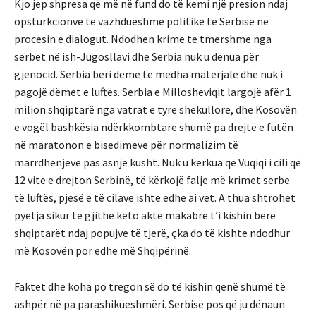
Kjo jep shpresa që më në fund do të kemi një presion ndaj
opsturkcionve të vazhdueshme politike të Serbisë në
procesin e dialogut. Ndodhen krime te tmershme nga
serbet në ish-Jugosllavi dhe Serbia nuk u dënua për
gjenocid. Serbia bëri dëme të mëdha materjale dhe nuk i
pagojë dëmet e luftës. Serbia e Millosheviqit largojë afër 1
milion shqiptarë nga vatrat e tyre shekullore, dhe Kosovën
e vogël bashkësia ndërkkombtare shumë pa drejtë e futën
në maratonon e bisedimeve për normalizim të
marrdhënjeve pas asnjë kusht. Nuk u kërkua që Vuqiqi i cili që
12 vite e drejton Serbinë, të kërkojë falje më krimet serbe
të luftës, pjesë e të cilave ishte edhe ai vet. A thua shtrohet
pyetja sikur të gjithë këto akte makabre t’i kishin bërë
shqiptarët ndaj popujve të tjerë, çka do të kishte ndodhur
më Kosovën por edhe më Shqipërinë.
Faktet dhe koha po tregon së do të kishin qenë shumë të
ashpër në pa parashikueshmëri. Serbisë pos që ju dënaun