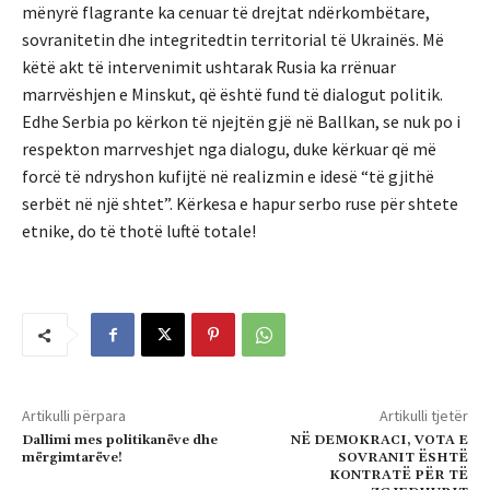
mënyrë flagrante ka cenuar të drejtat ndërkombëtare,
sovranitetin dhe integritedtin territorial të Ukrainës. Më
këtë akt të intervenimit ushtarak Rusia ka rrënuar
marrvëshjen e Minskut, që është fund të dialogut politik.
Edhe Serbia po kërkon të njejtën gjë në Ballkan, se nuk po i
respekton marrveshjet nga dialogu, duke kërkuar që më
forcë të ndryshon kufijtë në realizmin e idesë “të gjithë
serbët në një shtet”. Kërkesa e hapur serbo ruse për shtete
etnike, do të thotë luftë totale!
Artikulli përpara
Artikulli tjetër
Dallimi mes politikanëve dhe
NË DEMOKRACI, VOTA E
mërgimtarëve!
SOVRANIT ËSHTË
KONTRATË PËR TË