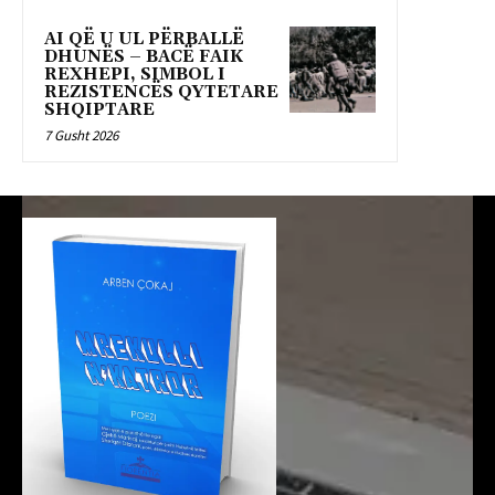
AI QË U UL PËRBALLË
DHUNËS – BACË FAIK
REXHEPI, SIMBOL I
REZISTENCËS QYTETARE
SHQIPTARE
7 Gusht 2026