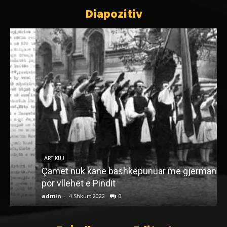
Diapozitiv
ARTIKUJ
Çamët nuk kanë bashkëpunuar me gjermanët,
por vllehët e Pindit
admin
-
4 Shkurt 2022
0
a