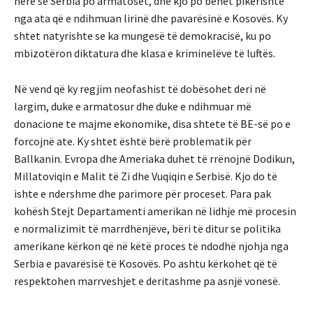
herë se Serbia po armatosët, dhe kjo po bëhët pikërishtë
nga ata që e ndihmuan lirinë dhe pavarësinë e Kosovës. Ky
shtet natyrishte se ka mungesë të demokracisë, ku po
mbizotëron diktatura dhe klasa e kriminelëve të luftës.
Në vend që ky regjim neofashist të dobësohet deri në
largim, duke e armatosur dhe duke e ndihmuar më
donacione te majme ekonomike, disa shtete të BE-së po e
forcojnë ate. Ky shtet është bërë problematik për
Ballkanin. Evropa dhe Ameriaka duhet të rrënojnë Dodikun,
Millatoviqin e Malit të Zi dhe Vuqiqin e Serbisë. Kjo do të
ishte e ndershme dhe parimore për proceset. Para pak
kohësh Stejt Departamenti amerikan në lidhje më procesin
e normalizimit të marrdhënjëve, bëri të ditur se politika
amerikane kërkon që në këtë proces të ndodhë njohja nga
Serbia e pavarësisë të Kosovës. Po ashtu kërkohet që të
respektohen marrveshjet e deritashme pa asnjë vonesë.