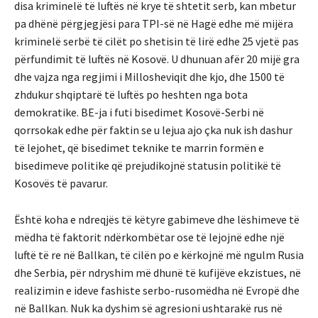
disa kriminelë të luftës në krye të shtetit serb, kan mbetur
pa dhënë përgjegjësi para TPI-së në Hagë edhe më mijëra
kriminelë serbë të cilët po shetisin të lirë edhe 25 vjetë pas
përfundimit të luftës në Kosovë. U dhunuan afër 20 mijë gra
dhe vajza nga regjimi i Millosheviqit dhe kjo, dhe 1500 të
zhdukur shqiptarë të luftës po heshten nga bota
demokratike. BE-ja i futi bisedimet Kosovë-Serbi në
qorrsokak edhe për faktin se u lejua ajo çka nuk ish dashur
të lejohet, që bisedimet teknike te marrin formën e
bisedimeve politike që prejudikojnë statusin politikë të
Kosovës të pavarur.
Është koha e ndreqjës të këtyre gabimeve dhe lëshimeve të
mëdha të faktorit ndërkombëtar ose të lejojnë edhe një
luftë të re në Ballkan, të cilën po e kërkojnë më ngulm Rusia
dhe Serbia, për ndryshim më dhunë të kufijëve ekzistues, në
realizimin e ideve fashiste serbo-rusomëdha në Evropë dhe
në Ballkan. Nuk ka dyshim së agresioni ushtarakë rus në