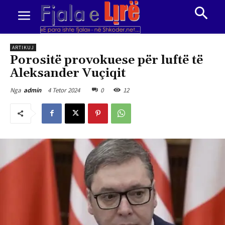
ARTIKUJ
Porositë provokuese për luftë të
Aleksander Vuçiqit
4 Tetor 2024
0
12
Nga
admin