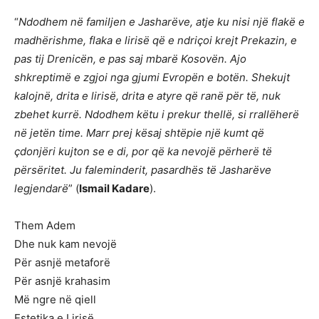
“
Ndodhem në familjen e Jasharëve, atje ku nisi një flakë e
madhërishme, flaka e lirisë që e ndriçoi krejt Prekazin, e
pas tij Drenicën, e pas saj mbarë Kosovën. Ajo
shkreptimë e zgjoi nga gjumi Evropën e botën. Shekujt
kalojnë, drita e lirisë, drita e atyre që ranë për të, nuk
zbehet kurrë. Ndodhem këtu i prekur thellë, si rrallëherë
në jetën time. Marr prej kësaj shtëpie një kumt që
çdonjëri kujton se e di, por që ka nevojë përherë të
përsëritet. Ju faleminderit, pasardhës të Jasharëve
legjendarë
” (
Ismail Kadare
).
Them Adem
Dhe nuk kam nevojë
Për asnjë metaforë
Për asnjë krahasim
Më ngre në qiell
Estetika e Lirisë