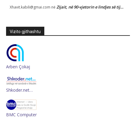
Zijait, në 90-vjetorin e lindjes së tij…
Xhavit.kabili@gmai.com
në
Vizito gjithashtu
Arben Çokaj
Shkoder.net…
BMC Computer