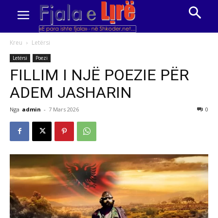
Kreu
Letërsi
Letërsi
Poezi
FILLIM I NJË POEZIE PËR
ADEM JASHARIN
Nga
admin
-
7 Mars 2026
0