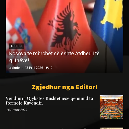
p
ARTIKUJ
Një model që na ofron Prof. Alban Dibra dhe
shërbimi i Kardiologjisë që ai drejton
admin
-
22 Shkurt 2023
0
a
Zgjedhur nga EditorI
Vendimi i Gjykatës Kushtetuese që mund ta
formojë Kuvendin
14 Gusht 2025