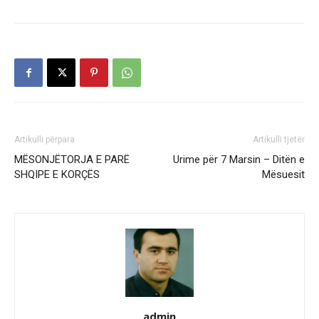
Artikulli përpara
Artikulli tjetër
MËSONJËTORJA E PARË
Urime për 7 Marsin – Ditën e
SHQIPE E KORÇËS
Mësuesit
admin