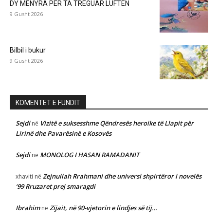
DY MËNYRA PËR TA TREGUAR LUFTËN
9 Gusht 2026
Bilbil i bukur
9 Gusht 2026
KOMENTET E FUNDIT
Sejdi
Vizitë e suksesshme Qëndresës heroike të Llapit për
në
Lirinë dhe Pavarësinë e Kosovës
Sejdi
MONOLOG I HASAN RAMADANIT
në
Zejnullah Rrahmani dhe universi shpirtëror i novelës
xhaviti
në
‘99 Rruzaret prej smaragdi
Ibrahim
Zijait, në 90-vjetorin e lindjes së tij…
në