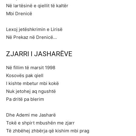
Në lartësinë e qiellit të kaltër
Mbi Drenicë
Lexoj jetëshkrimin e Lirisë
Në Prekaz në Drenicë…
ZJARRI I JASHARËVE
Në fillim të marsit 1998
Kosovës pak qiell
I kishte mbetur mbi kokë
Nuk jetohej aq ngushtë
Pa dritë pa blerim
Dhe Ademi me Jasharë
Tokë e shpirt mbushën me zjarr
Të zhbëhej zhbërja që kishim mbi prag