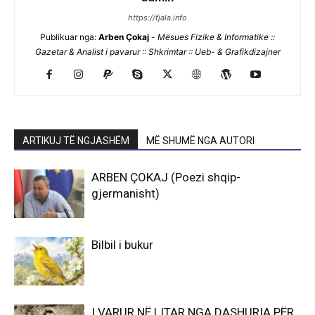
https://fjala.info
Publikuar nga:
Arben Çokaj
-
Mësues Fizike & Informatike ::
Gazetar & Analist i pavarur :: Shkrimtar :: Ueb- & Grafikdizajner
ARTIKUJ TË NGJASHËM
MË SHUMË NGA AUTORI
ARBEN ÇOKAJ (Poezi shqip-
gjermanisht)
Bilbil i bukur
I VARUR NË LITAR NGA DASHURIA PËR