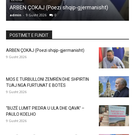
MOS E TURBULLONI ZEMRËN DHE SHPIRTIN
TUAJ NGA FURTUNAT E BOTËS
admin
-
9 Gusht 2026
0
a
POSTIMET E FUNDIT
ARBEN ÇOKAJ (Poezi shqip-gjermanisht)
9 Gusht 2026
MOS E TURBULLONI ZEMRËN DHE SHPIRTIN
TUAJ NGA FURTUNAT E BOTËS
9 Gusht 2026
“BUZË LUMIT PIEDRA U ULA DHE QAVA” –
PAULO KOELHO
9 Gusht 2026