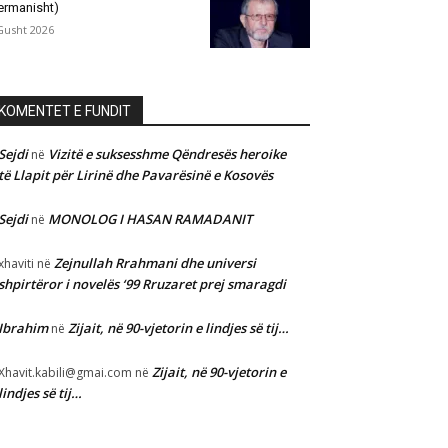
ermanisht)
Gusht 2026
KOMENTET E FUNDIT
Sejdi
Vizitë e suksesshme Qëndresës heroike
në
të Llapit për Lirinë dhe Pavarësinë e Kosovës
Sejdi
MONOLOG I HASAN RAMADANIT
në
Zejnullah Rrahmani dhe universi
xhaviti
në
shpirtëror i novelës ‘99 Rruzaret prej smaragdi
Ibrahim
Zijait, në 90-vjetorin e lindjes së tij…
në
Zijait, në 90-vjetorin e
Xhavit.kabili@gmai.com
në
lindjes së tij…