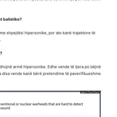
t balistike?
me shpejtësi hipersonike, por ato kanë trajektore të
.
e?
dhojnë armë hipersonike. Edhe vende të tjera po bëjnë
sa disa vende kanë bërë pretendime të paverifikueshme