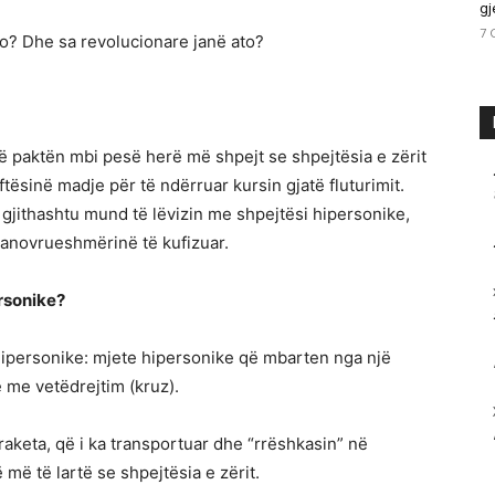
gj
7 
to? Dhe sa revolucionare janë ato?
ë paktën mbi pesë herë më shpejt se shpejtësia e zërit
ësinë madje për të ndërruar kursin gjatë fluturimit.
t gjithashtu mund të lëvizin me shpejtësi hipersonike,
manovrueshmërinë të kufizuar.
ersonike?
hipersonike: mjete hipersonike që mbarten nga një
e me vetëdrejtim (kruz).
raketa, që i ka transportuar dhe “rrëshkasin” në
 më të lartë se shpejtësia e zërit.