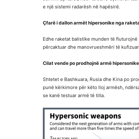
e një sistemi radarësh në hapësirë.
Çfarë i dallon armët hipersonike nga raketa
Edhe raketat balistike munden të fluturojnë 
përcaktuar dhe manovrueshmëri të kufizuar
Cilat vende po prodhojnë armë hipersonik
Shtetet e Bashkuara, Rusia dhe Kina po pro
punë kërkimore për këto lloj armësh, ndër
se kanë testuar armë të tilla.