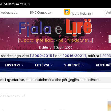
MundusArtiumPress.us
hkoder.net…
BMC Computer
[ Au
[ Libra NëLinjë ]
E shtunë, 8 Gusht 2026
shkrime nga vitet
[ 2009-2015 ]
dhe
[ 2016-2021 ]
, ndërsa
[ 2003
HISTORI
LETËRSI
SHKENCË
KULTUR
sh i disponon ato?