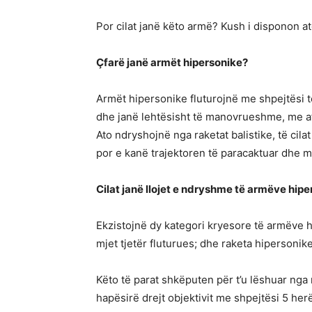
Por cilat janë këto armë? Kush i disponon a
Çfarë janë armët hipersonike?
Armët hipersonike fluturojnë me shpejtësi t
dhe janë lehtësisht të manovrueshme, me aft
Ato ndryshojnë nga raketat balistike, të cila
por e kanë trajektoren të paracaktuar dhe 
Cilat janë llojet e ndryshme të armëve hip
Ekzistojnë dy kategori kryesore të armëve 
mjet tjetër fluturues; dhe raketa hipersonik
Këto të parat shkëputen për t’u lëshuar nga 
hapësirë drejt objektivit me shpejtësi 5 herë