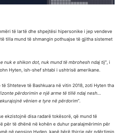
mëri të lartë dhe shpejtësi hipersonike i jep vendeve
ë tilla mund të shmangin pothuajse të gjitha sistemet
se nuk e shikon dot, nuk mund të mbrohesh ndaj tij
”, i
ohn Hyten, ish-shef shtabi i ushtrisë amerikane.
të Shteteve të Bashkuara në vitin 2018, zoti Hyten tha
lizonte përdorimin e një arme të tillë ndaj nesh…
dekurajojnë vënien e tyre në përdorim
”.
e ekzistojnë disa radarë tokësorë, që mund të
jnë për të dhënë në kohën e duhur paralajmërimin për
shmë në pension Hyden, kanë bërë thirrje për ndërtimin