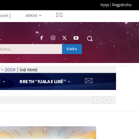
Hyrje / Regjistrohu
torët ]
ARKIVI
Kërko
Kërko...
 – 2009 ]
(
në html
)
Ë
RRETH “FJALA E LIRË”