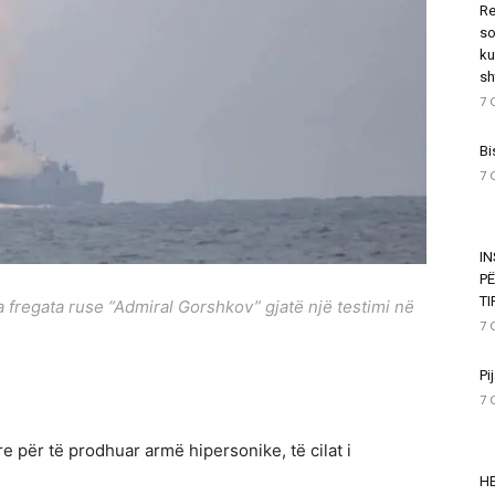
Re
so
ku
sh
7 
Bi
7 
I
P
T
 fregata ruse “Admiral Gorshkov” gjatë një testimi në
7 
Pi
7 
e për të prodhuar armë hipersonike, të cilat i
HE