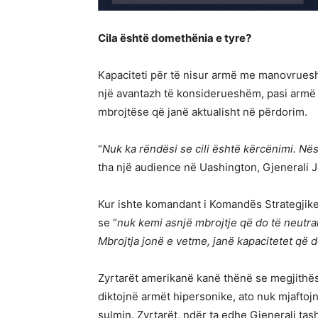
Cila është domethënia e tyre?
Kapaciteti për të nisur armë me manovruesh
një avantazh të konsiderueshëm, pasi armë t
mbrojtëse që janë aktualisht në përdorim.
“
Nuk ka rëndësi se cili është kërcënimi. Në
tha një audience në Uashington, Gjenerali J
Kur ishte komandant i Komandës Strategjike 
se “
nuk kemi asnjë mbrojtje që do të neutra
Mbrojtja jonë e vetme, janë kapacitetet që 
Zyrtarët amerikanë kanë thënë se megjithës
diktojnë armët hipersonike, ato nuk mjafto
sulmin. Zyrtarët, ndër ta edhe Gjenerali ta