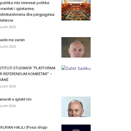
publika mbi interesat politike:
vraniteti i qytetarëve,
shtetutshmëria dhe përgjegjësia
tetërore
Gusht 2026
sedë me zanën
Gusht 2026
NSTITUTI STUDIMOR “PLATFORMA
ËR REFERENDUM KOMBËTAR” –
IRANË
Gusht 2026
janecët e qytetit tim
Gusht 2026
KURAN HALILI (Poezi shqip-