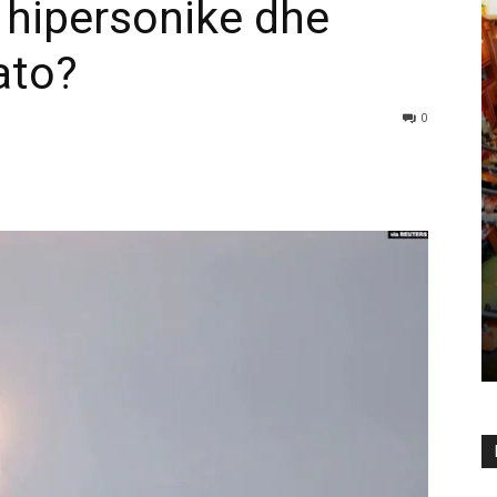
 hipersonike dhe
ato?
0