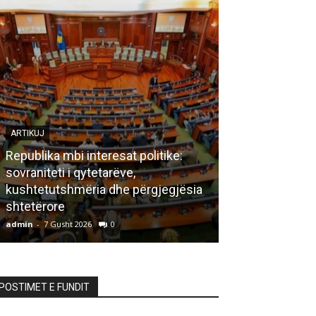
ARTIKUJ
Republika mbi interesat politike:
sovraniteti i qytetarëve,
LETËRSI
kushtetutshmëria dhe përgjegjësia
shtetërore
Bisedë me za
admin
-
7 Gusht 2026
0
admin
-
7 Gusht 20
POSTIMET E FUNDIT