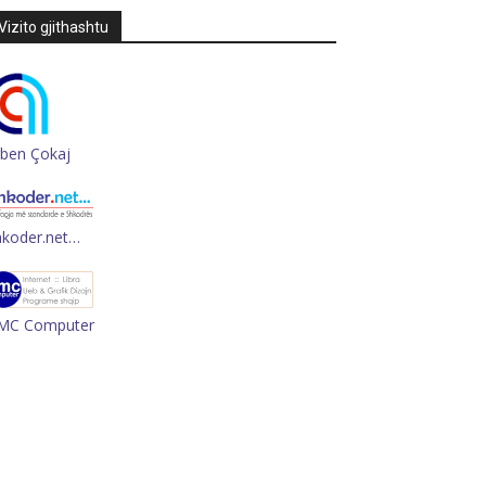
Vizito gjithashtu
rben Çokaj
hkoder.net…
MC Computer