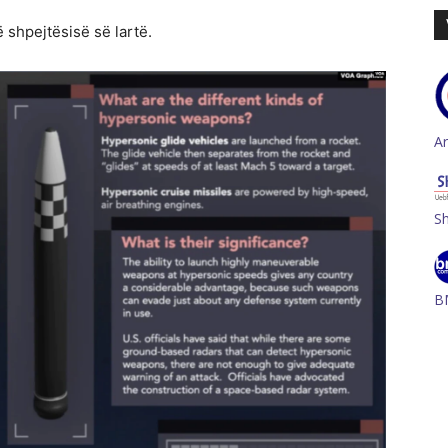
 shpejtësisë së lartë.
A
S
B