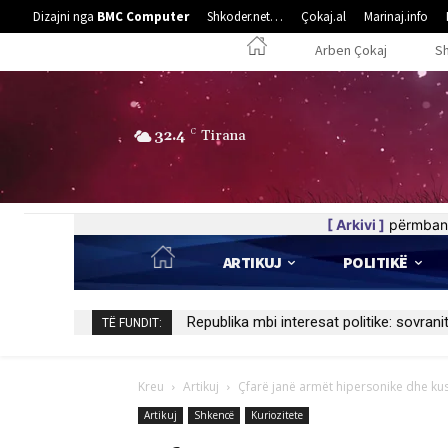
Dizajni nga
BMC Computer
Shkoder.net…
Çokaj.al
Marinaj.info
Arben Çokaj
S
32.4
C
Tirana
[ Arkivi ]
përmban 
ARTIKUJ
POLITIKË
Bisedë me zanën
TË FUNDIT:
Kreu
Artikuj
Çfarë janë armët hipersonike dhe ku
Artikuj
Shkencë
Kuriozitete