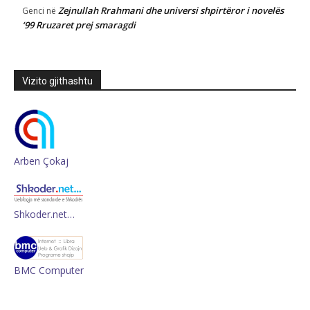
Zejnullah Rrahmani dhe universi shpirtëror i novelës
Genci
në
‘99 Rruzaret prej smaragdi
Vizito gjithashtu
Arben Çokaj
Shkoder.net…
BMC Computer