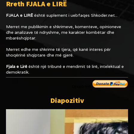
Rreth FJALA e LIRË
FJALA e LIRË
është suplement i uebfaqes
Shkoder.net...
Merret me publikimin e shkrimeve, komenteve, opinioneve
dhe analizave të ndryshme, me karakter kombëtar dhe
mbarëshqiptar.
Merret edhe me shkrime të tjera, që kanë interes për
shoqërinë shqiptare dhe më gjerë.
Fjala e Lirë
është një tribunë e mendimit të lirë, intelektual e
demokratik.
Dhuro me
Diapozitiv