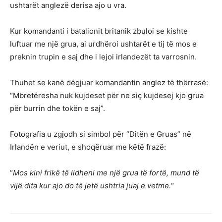
ushtarët anglezë derisa ajo u vra.
Kur komandanti i batalionit britanik zbuloi se kishte
luftuar me një grua, ai urdhëroi ushtarët e tij të mos e
preknin trupin e saj dhe i lejoi irlandezët ta varrosnin.
Thuhet se kanë dëgjuar komandantin anglez të thërrasë:
“Mbretëresha nuk kujdeset për ne siç kujdesej kjo grua
për burrin dhe tokën e saj”.
Fotografia u zgjodh si simbol për “Ditën e Gruas” në
Irlandën e veriut, e shoqëruar me këtë frazë:
“
Mos kini frikë të lidheni me një grua të fortë, mund të
vijë dita kur ajo do të jetë ushtria juaj e vetme.
“