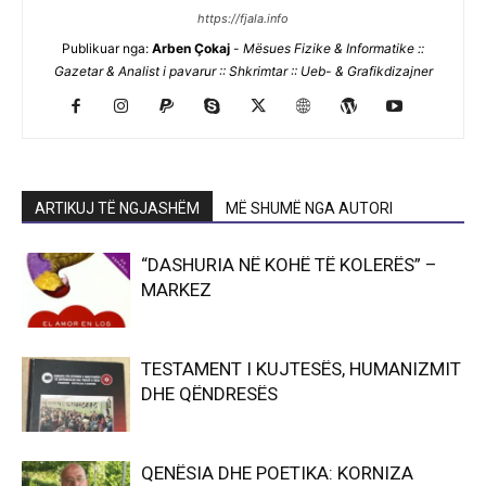
https://fjala.info
Publikuar nga:
Arben Çokaj
-
Mësues Fizike & Informatike ::
Gazetar & Analist i pavarur :: Shkrimtar :: Ueb- & Grafikdizajner
ARTIKUJ TË NGJASHËM
MË SHUMË NGA AUTORI
“DASHURIA NË KOHË TË KOLERËS” –
MARKEZ
TESTAMENT I KUJTESËS, HUMANIZMIT
DHE QËNDRESËS
QENËSIA DHE POETIKA: KORNIZA