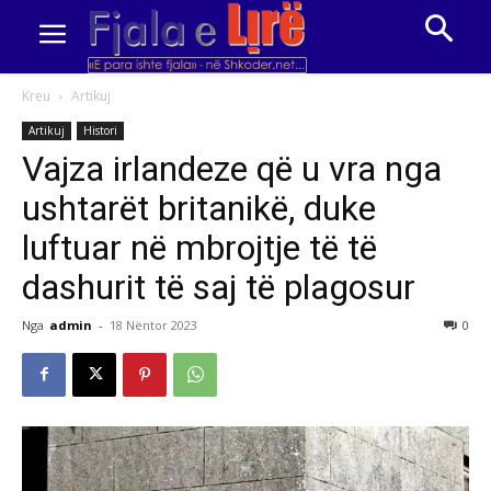
Kreu
Artikuj
Artikuj
Histori
Vajza irlandeze që u vra nga
ushtarët britanikë, duke
luftuar në mbrojtje të të
dashurit të saj të plagosur
Nga
admin
-
18 Nëntor 2023
0