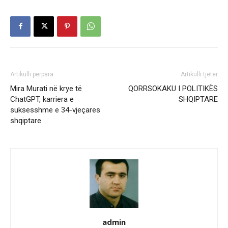
Artikulli përpara
Artikulli tjetër
Mira Murati në krye të
QORRSOKAKU I POLITIKËS
ChatGPT, karriera e
SHQIPTARE
suksesshme e 34-vjeçares
shqiptare
admin