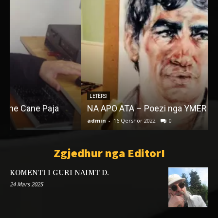
LETËRSI
NA APO ATA – Poezi nga YMER ADEM LLUGALIU
admin
-
16 Qershor 2022
0
a
Zgjedhur nga EditorI
KOMENTI I GURI NAIMT D.
24 Mars 2025