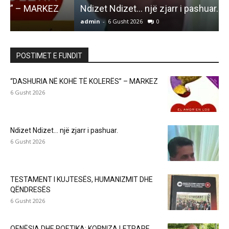
Ndizet Ndizet… një zjarr i pashuar.
admin
-
6 Gusht 2026
0
a
POSTIMET E FUNDIT
“DASHURIA NË KOHË TË KOLERËS” – MARKEZ
6 Gusht 2026
Ndizet Ndizet… një zjarr i pashuar.
6 Gusht 2026
TESTAMENT I KUJTESËS, HUMANIZMIT DHE
QËNDRESËS
6 Gusht 2026
QENËSIA DHE POETIKA: KORNIZA LETRARE