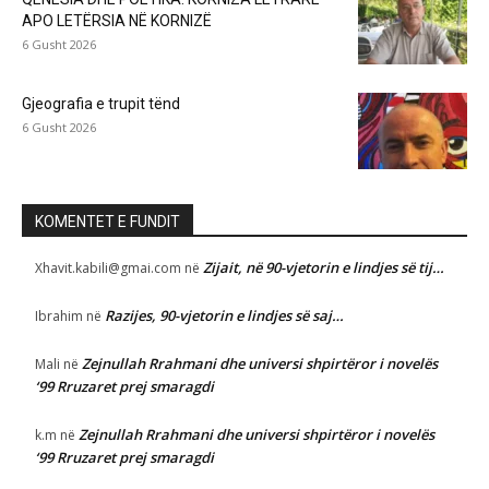
APO LETËRSIA NË KORNIZË
6 Gusht 2026
Gjeografia e trupit tënd
6 Gusht 2026
KOMENTET E FUNDIT
Zijait, në 90-vjetorin e lindjes së tij…
Xhavit.kabili@gmai.com
në
Razijes, 90-vjetorin e lindjes së saj…
Ibrahim
në
Zejnullah Rrahmani dhe universi shpirtëror i novelës
Mali
në
‘99 Rruzaret prej smaragdi
Zejnullah Rrahmani dhe universi shpirtëror i novelës
k.m
në
‘99 Rruzaret prej smaragdi