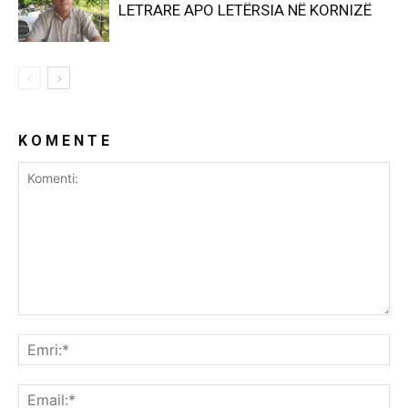
LETRARE APO LETËRSIA NË KORNIZË
K O M E N T E