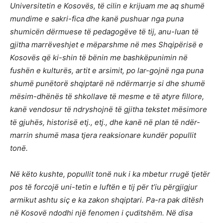
Universitetin e Kosovës, të cilin e krijuam me aq shumë
mundime e sakri-fica dhe kanë pushuar nga puna
shumicën dërmuese të pedagogëve të tij, anu-luan të
gjitha marrëveshjet e mëparshme në mes Shqipërisë e
Kosovës që ki-shin të bënin me bashkëpunimin në
fushën e kulturës, artit e arsimit, po lar-gojnë nga puna
shumë punëtorë shqiptarë në ndërmarrje si dhe shumë
mësim-dhënës të shkollave të mesme e të atyre fillore,
kanë vendosur të ndryshojnë të gjitha tekstet mësimore
të gjuhës, historisë etj., etj., dhe kanë në plan të ndër-
marrin shumë masa tjera reaksionare kundër popullit
tonë.
Në këto kushte, popullit tonë nuk i ka mbetur rrugë tjetër
pos të forcojë uni-tetin e luftën e tij për t’iu përgjigjur
armikut ashtu siç e ka zakon shqiptari. Pa-ra pak ditësh
në Kosovë ndodhi një fenomen i çuditshëm. Në disa