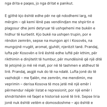
nga drita e paqes, jo nga dritat e panikut.
E gjithë kjo është edhe për ne që ndodhemi larg, në
mërgim – që kemi lënë pas vendlindjen me shpirtin e
plagosur dhe jemi detyruar të ushqehemi me bukën e
hidhur të kurbetit. Kjo bukë na ushqen trupin, por e
rëndon zemrën, sepse na mungon ajri i Kosovës, na
mungojnë rrugët, aromat, gjuhët, njerëzit tanë. Prandaj,
lufta për Kosovën e lirë është edhe luftë për kthim, për
rikthimin e dinjitetit të humbur, për mundësinë që një ditë
të jetojmë jo më në mall, por në të tashmen e atdheut të
lirë. Prandaj, asgjë nuk do të na ndalë. Lufta jonë do të
vazhdojë – me fjalën, me zemrën, me mendimin, me
veprimin – derisa Kosova të mos jetë më një emër i
përmendur nëpër listat e represionit, por një emër i
shndritshëm në faqet e historisë sonë të lirë. Sepse liria
jonë nuk është vetëm e domosdoshme – ajo është e