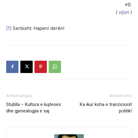
etj.
(
vijon
)
[1]
Serbisht: Hapeni derën!
Artikulli përpara
Artikulli tjetër
Stublla – Kultura e kujtesës
Ka ikur koha e tranzicionit
dhe gjenealogjia e saj
politik!