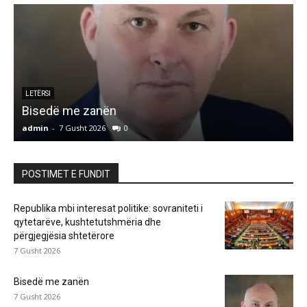
LETËRSI
Bisedë me zanën
admin
-
7 Gusht 2026
0
a
POSTIMET E FUNDIT
Republika mbi interesat politike: sovraniteti i
qytetarëve, kushtetutshmëria dhe
përgjegjësia shtetërore
7 Gusht 2026
Bisedë me zanën
7 Gusht 2026