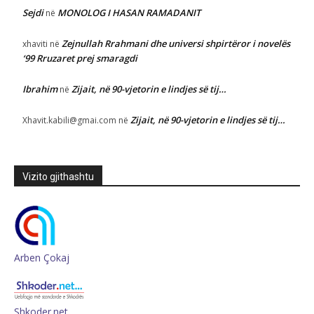
Sejdi
MONOLOG I HASAN RAMADANIT
në
Zejnullah Rrahmani dhe universi shpirtëror i novelës
xhaviti
në
‘99 Rruzaret prej smaragdi
Ibrahim
Zijait, në 90-vjetorin e lindjes së tij…
në
Zijait, në 90-vjetorin e lindjes së tij…
Xhavit.kabili@gmai.com
në
Vizito gjithashtu
Arben Çokaj
Shkoder.net…