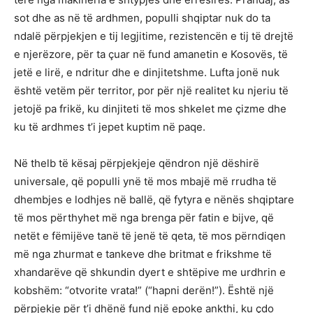
sot dhe as në të ardhmen, populli shqiptar nuk do ta
ndalë përpjekjen e tij legjitime, rezistencën e tij të drejtë
e njerëzore, për ta çuar në fund amanetin e Kosovës, të
jetë e lirë, e ndritur dhe e dinjitetshme. Lufta jonë nuk
është vetëm për territor, por për një realitet ku njeriu të
jetojë pa frikë, ku dinjiteti të mos shkelet me çizme dhe
ku të ardhmes t’i jepet kuptim në paqe.
Në thelb të kësaj përpjekjeje qëndron një dëshirë
universale, që populli ynë të mos mbajë më rrudha të
dhembjes e lodhjes në ballë, që fytyra e nënës shqiptare
të mos përthyhet më nga brenga për fatin e bijve, që
netët e fëmijëve tanë të jenë të qeta, të mos përndiqen
më nga zhurmat e tankeve dhe britmat e frikshme të
xhandarëve që shkundin dyert e shtëpive me urdhrin e
kobshëm: “otvorite vrata!” (“hapni derën!”). Është një
përpjekje për t’i dhënë fund një epoke ankthi, ku çdo