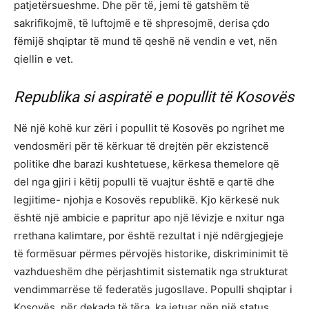
patjetërsueshme. Dhe për të, jemi të gatshëm të
sakrifikojmë, të luftojmë e të shpresojmë, derisa çdo
fëmijë shqiptar të mund të qeshë në vendin e vet, nën
qiellin e vet.
Republika si aspiratë e popullit të Kosovës
Në një kohë kur zëri i popullit të Kosovës po ngrihet me
vendosmëri për të kërkuar të drejtën për ekzistencë
politike dhe barazi kushtetuese, kërkesa themelore që
del nga gjiri i këtij populli të vuajtur është e qartë dhe
legjitime- njohja e Kosovës republikë. Kjo kërkesë nuk
është një ambicie e papritur apo një lëvizje e nxitur nga
rrethana kalimtare, por është rezultat i një ndërgjegjeje
të formësuar përmes përvojës historike, diskriminimit të
vazhdueshëm dhe përjashtimit sistematik nga strukturat
vendimmarrëse të federatës jugosllave. Populli shqiptar i
Kosovës, për dekada të tëra, ka jetuar nën një status