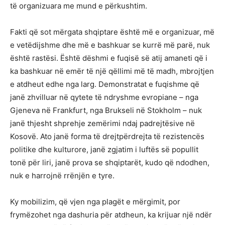
të organizuara me mund e përkushtim.
Fakti që sot mërgata shqiptare është më e organizuar, më
e vetëdijshme dhe më e bashkuar se kurrë më parë, nuk
është rastësi. Është dëshmi e fuqisë së atij amaneti që i
ka bashkuar në emër të një qëllimi më të madh, mbrojtjen
e atdheut edhe nga larg. Demonstratat e fuqishme që
janë zhvilluar në qytete të ndryshme evropiane – nga
Gjeneva në Frankfurt, nga Brukseli në Stokholm – nuk
janë thjesht shprehje zemërimi ndaj padrejtësive në
Kosovë. Ato janë forma të drejtpërdrejta të rezistencës
politike dhe kulturore, janë zgjatim i luftës së popullit
tonë për liri, janë prova se shqiptarët, kudo që ndodhen,
nuk e harrojnë rrënjën e tyre.
Ky mobilizim, që vjen nga plagët e mërgimit, por
frymëzohet nga dashuria për atdheun, ka krijuar një ndër