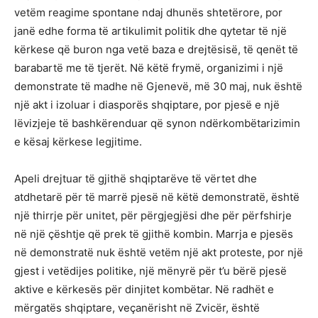
vetëm reagime spontane ndaj dhunës shtetërore, por
janë edhe forma të artikulimit politik dhe qytetar të një
kërkese që buron nga vetë baza e drejtësisë, të qenët të
barabartë me të tjerët. Në këtë frymë, organizimi i një
demonstrate të madhe në Gjenevë, më 30 maj, nuk është
një akt i izoluar i diasporës shqiptare, por pjesë e një
lëvizjeje të bashkërenduar që synon ndërkombëtarizimin
e kësaj kërkese legjitime.
Apeli drejtuar të gjithë shqiptarëve të vërtet dhe
atdhetarë për të marrë pjesë në këtë demonstratë, është
një thirrje për unitet, për përgjegjësi dhe për përfshirje
në një çështje që prek të gjithë kombin. Marrja e pjesës
në demonstratë nuk është vetëm një akt proteste, por një
gjest i vetëdijes politike, një mënyrë për t’u bërë pjesë
aktive e kërkesës për dinjitet kombëtar. Në radhët e
mërgatës shqiptare, veçanërisht në Zvicër, është