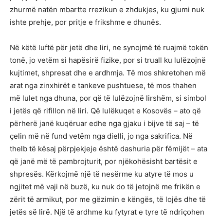
zhurmë natën mbartte rrezikun e zhdukjes, ku gjumi nuk
ishte prehje, por pritje e frikshme e dhunës.
Në këtë luftë për jetë dhe liri, ne synojmë të ruajmë tokën
tonë, jo vetëm si hapësirë fizike, por si truall ku lulëzojnë
kujtimet, shpresat dhe e ardhmja. Të mos shkretohen më
arat nga zinxhirët e tankeve pushtuese, të mos thahen
më lulet nga dhuna, por që të lulëzojnë lirshëm, si simbol
i jetës që rifillon në liri. Që lulëkuqet e Kosovës – ato që
përherë janë kuqëruar edhe nga gjaku i bijve të saj – të
çelin më në fund vetëm nga dielli, jo nga sakrifica. Në
thelb të kësaj përpjekjeje është dashuria për fëmijët – ata
që janë më të pambrojturit, por njëkohësisht bartësit e
shpresës. Kërkojmë një të nesërme ku atyre të mos u
ngjitet më vaji në buzë, ku nuk do të jetojnë me frikën e
zërit të armikut, por me gëzimin e këngës, të lojës dhe të
jetës së lirë. Një të ardhme ku fytyrat e tyre të ndriçohen