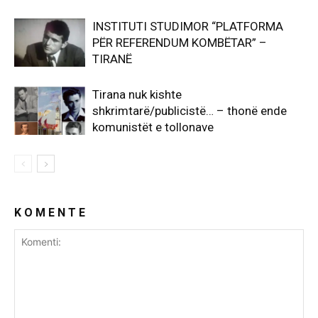
INSTITUTI STUDIMOR “PLATFORMA
PËR REFERENDUM KOMBËTAR” –
TIRANË
Tirana nuk kishte
shkrimtarë/publicistë… – thonë ende
komunistët e tollonave
K O M E N T E