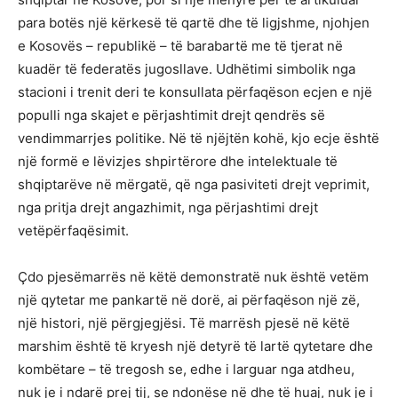
para botës një kërkesë të qartë dhe të ligjshme, njohjen
e Kosovës – republikë – të barabartë me të tjerat në
kuadër të federatës jugosllave. Udhëtimi simbolik nga
stacioni i trenit deri te konsullata përfaqëson ecjen e një
populli nga skajet e përjashtimit drejt qendrës së
vendimmarrjes politike. Në të njëjtën kohë, kjo ecje është
një formë e lëvizjes shpirtërore dhe intelektuale të
shqiptarëve në mërgatë, që nga pasiviteti drejt veprimit,
nga pritja drejt angazhimit, nga përjashtimi drejt
vetëpërfaqësimit.
Çdo pjesëmarrës në këtë demonstratë nuk është vetëm
një qytetar me pankartë në dorë, ai përfaqëson një zë,
një histori, një përgjegjësi. Të marrësh pjesë në këtë
marshim është të kryesh një detyrë të lartë qytetare dhe
kombëtare – të tregosh se, edhe i larguar nga atdheu,
nuk je i ndarë prej tij, se ndonëse në dhe të huaj, nuk je i