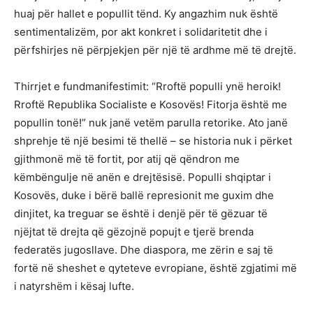
huaj për hallet e popullit tënd. Ky angazhim nuk është
sentimentalizëm, por akt konkret i solidaritetit dhe i
përfshirjes në përpjekjen për një të ardhme më të drejtë.
Thirrjet e fundmanifestimit: “Rroftë populli ynë heroik!
Rroftë Republika Socialiste e Kosovës! Fitorja është me
popullin tonë!” nuk janë vetëm parulla retorike. Ato janë
shprehje të një besimi të thellë – se historia nuk i përket
gjithmonë më të fortit, por atij që qëndron me
këmbëngulje në anën e drejtësisë. Populli shqiptar i
Kosovës, duke i bërë ballë represionit me guxim dhe
dinjitet, ka treguar se është i denjë për të gëzuar të
njëjtat të drejta që gëzojnë popujt e tjerë brenda
federatës jugosllave. Dhe diaspora, me zërin e saj të
fortë në sheshet e qyteteve evropiane, është zgjatimi më
i natyrshëm i kësaj lufte.