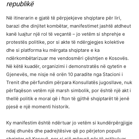
republikë
Në itinerarin e gjatë të përpjekjeve shqiptare për liri,
barazi dhe dinjitet kombëtar, manifestimet jashtë atdheut
kanë luajtur një rol të veçantë – jo vetëm si shprehje e
protestës politike, por si akte të ndërgjegjes kolektive
dhe si platforma ku mërgata shqiptare e ka
ndërkombëtarizuar me vendosmëri çështjen e Kosovës.
Në këtë kuadër, organizimi i demonstratës në qytetin e
Gjenevës, me nisje në orën 10 paradite nga Stacioni i
Trenit dhe përfundim përpara Konsullatës jugosllave, nuk
përfaqëson vetëm një marsh simbolik, por është një akt i
thellë politik e moral që i fton të gjithë shqiptarët të jenë
pjesë e një momenti historik.
Ky manifestim është ndërtuar jo vetëm si kundërpërgjigje
ndaj dhunës dhe padrejtësive që po përjeton populli
shqiptar në Kosovë, por si një mënyrë për të artikuluar