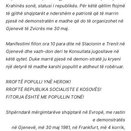
Krahinës sonë, statusi i republikës. Për këtë qëllim ftojmë
të gjithë shqiptarët e ndershëm e patriotë që të marrin
pjesë në demonstratën e madhe që do të organizohet në
Gjenevë të Zvicrës me 30 maj.
Manifestimi fillon ora 10 para dite në Stacionin e Trenit në
Gjenevë dhe vazh-don deri te Konsullata jugosllave në
këtë qytet. Duke marrë pjesë në demon-stratë ju kryeni
një detyrë të madhe karshi popullit e atdheut të robëruar.
RROFTË POPULLI YNË HEROIK!
RROFTË REPUBLIKA SOCIALISTE E KOSOVËS!
FITORJA ËSHTË ME POPULLIN TONË!
Shpërndarë mërgimtarëve shqiptarë në Evropë, me rastin
e demonstratës
në Gjenevë, më 30 maj 1981, në Frankfurt, më 4 korrik,