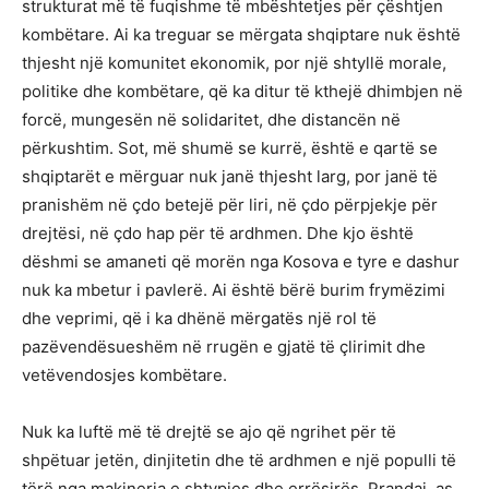
strukturat më të fuqishme të mbështetjes për çështjen
kombëtare. Ai ka treguar se mërgata shqiptare nuk është
thjesht një komunitet ekonomik, por një shtyllë morale,
politike dhe kombëtare, që ka ditur të kthejë dhimbjen në
forcë, mungesën në solidaritet, dhe distancën në
përkushtim. Sot, më shumë se kurrë, është e qartë se
shqiptarët e mërguar nuk janë thjesht larg, por janë të
pranishëm në çdo betejë për liri, në çdo përpjekje për
drejtësi, në çdo hap për të ardhmen. Dhe kjo është
dëshmi se amaneti që morën nga Kosova e tyre e dashur
nuk ka mbetur i pavlerë. Ai është bërë burim frymëzimi
dhe veprimi, që i ka dhënë mërgatës një rol të
pazëvendësueshëm në rrugën e gjatë të çlirimit dhe
vetëvendosjes kombëtare.
Nuk ka luftë më të drejtë se ajo që ngrihet për të
shpëtuar jetën, dinjitetin dhe të ardhmen e një populli të
tërë nga makineria e shtypjes dhe errësirës. Prandaj, as