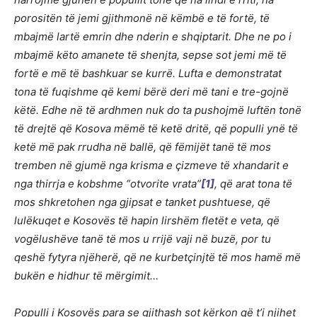
porositën të jemi gjithmonë në këmbë e të fortë, të
mbajmë lartë emrin dhe nderin e shqiptarit. Dhe ne po i
mbajmë këto amanete të shenjta, sepse sot jemi më të
fortë e më të bashkuar se kurrë. Lufta e demonstratat
tona të fuqishme që kemi bërë deri më tani e tre-gojnë
këtë. Edhe në të ardhmen nuk do ta pushojmë luftën tonë
të drejtë që Kosova mëmë të ketë dritë, që populli ynë të
ketë më pak rrudha në ballë, që fëmijët tanë të mos
tremben në gjumë nga krisma e çizmeve të xhandarit e
nga thirrja e kobshme “otvorite vrata”
[1]
, që arat tona të
mos shkretohen nga gjipsat e tanket pushtuese, që
lulëkuqet e Kosovës të hapin lirshëm fletët e veta, që
vogëlushëve tanë të mos u rrijë vaji në buzë, por tu
qeshë fytyra njëherë, që ne kurbetçinjtë të mos hamë më
bukën e hidhur të mërgimit…
Populli i Kosovës para se gjithash sot kërkon që t’i njihet