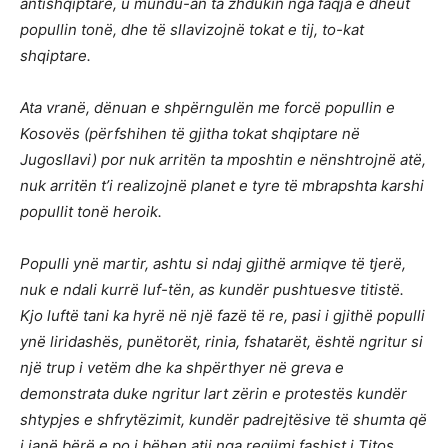
antishqiptare, u mundu-an ta zhdukin nga faqja e dheut
popullin tonë, dhe të sllavizojnë tokat e tij, to-kat
shqiptare.
Ata vranë, dënuan e shpërngulën me forcë popullin e
Kosovës (përfshihen të gjitha tokat shqiptare në
Jugosllavi) por nuk arritën ta mposhtin e nënshtrojnë atë,
nuk arritën t’i realizojnë planet e tyre të mbrapshta karshi
popullit tonë heroik.
Populli ynë martir, ashtu si ndaj gjithë armiqve të tjerë,
nuk e ndali kurrë luf-tën, as kundër pushtuesve titistë.
Kjo luftë tani ka hyrë në një fazë të re, pasi i gjithë populli
ynë liridashës, punëtorët, rinia, fshatarët, është ngritur si
një trup i vetëm dhe ka shpërthyer në greva e
demonstrata duke ngritur lart zërin e protestës kundër
shtypjes e shfrytëzimit, kundër padrejtësive të shumta që
i janë bërë e po i bëhen atij nga regjimi fashist i Titos.