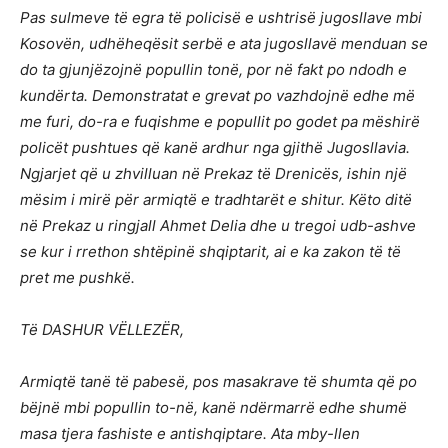
Pas sulmeve të egra të policisë e ushtrisë jugosllave mbi
Kosovën, udhëheqësit serbë e ata jugosllavë menduan se
do ta gjunjëzojnë popullin tonë, por në fakt po ndodh e
kundërta. Demonstratat e grevat po vazhdojnë edhe më
me furi, do-ra e fuqishme e popullit po godet pa mëshirë
policët pushtues që kanë ardhur nga gjithë Jugosllavia.
Ngjarjet që u zhvilluan në Prekaz të Drenicës, ishin një
mësim i mirë për armiqtë e tradhtarët e shitur. Këto ditë
në Prekaz u ringjall Ahmet Delia dhe u tregoi udb-ashve
se kur i rrethon shtëpinë shqiptarit, ai e ka zakon të të
pret me pushkë.
Të DASHUR VËLLEZËR,
Armiqtë tanë të pabesë, pos masakrave të shumta që po
bëjnë mbi popullin to-në, kanë ndërmarrë edhe shumë
masa tjera fashiste e antishqiptare. Ata mby-llen