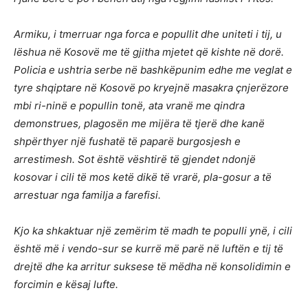
Armiku, i tmerruar nga forca e popullit dhe uniteti i tij, u
lëshua në Kosovë me të gjitha mjetet që kishte në dorë.
Policia e ushtria serbe në bashkëpunim edhe me veglat e
tyre shqiptare në Kosovë po kryejnë masakra çnjerëzore
mbi ri-ninë e popullin tonë, ata vranë me qindra
demonstrues, plagosën me mijëra të tjerë dhe kanë
shpërthyer një fushatë të paparë burgosjesh e
arrestimesh. Sot është vështirë të gjendet ndonjë
kosovar i cili të mos ketë dikë të vrarë, pla-gosur a të
arrestuar nga familja a farefisi.
Kjo ka shkaktuar një zemërim të madh te populli ynë, i cili
është më i vendo-sur se kurrë më parë në luftën e tij të
drejtë dhe ka arritur suksese të mëdha në konsolidimin e
forcimin e kësaj lufte.