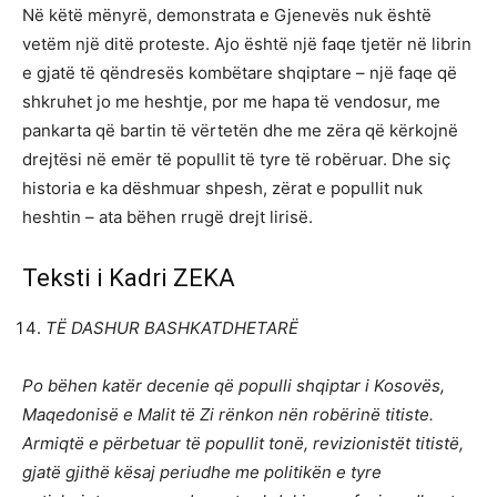
Në këtë mënyrë, demonstrata e Gjenevës nuk është
vetëm një ditë proteste. Ajo është një faqe tjetër në librin
e gjatë të qëndresës kombëtare shqiptare – një faqe që
shkruhet jo me heshtje, por me hapa të vendosur, me
pankarta që bartin të vërtetën dhe me zëra që kërkojnë
drejtësi në emër të popullit të tyre të robëruar. Dhe siç
historia e ka dëshmuar shpesh, zërat e popullit nuk
heshtin – ata bëhen rrugë drejt lirisë.
Teksti i Kadri ZEKA
TË DASHUR BASHKATDHETARË
Po bëhen katër decenie që populli shqiptar i Kosovës,
Maqedonisë e Malit të Zi rënkon nën robërinë titiste.
Armiqtë e përbetuar të popullit tonë, revizionistët titistë,
gjatë gjithë kësaj periudhe me politikën e tyre