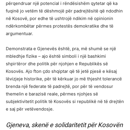
përqendruar një potencial i rëndësishëm qytetar që ka
fuqinë jo vetëm të dëshmojë për padrejtësitë që ndodhin
në Kosovë, por edhe të ushtrojë ndikim në opinionin
ndërkombëtar përmes protestës demokratike dhe të
argumentuar.
Demonstrata e Gjenevës është, pra, më shumë se një
mbledhje fizike – ajo është simboli i një bashkimi
shpirtëror dhe politik për njohjen e Republikës së
Kosovës. Ajo fton çdo shqiptar që të jetë pjesë e kësaj
lëvizjeje historike, për të kërkuar jo më thjesht tolerancë
brenda një federate të padrejtë, por për të vendosur
themelin e barazisë reale, përmes njohjes së
subjektivitetit politik të Kosovës si republikë në të drejtën
e saj për vetëvendosje.
Gjeneva, skenë e solidaritetit për Kosovën