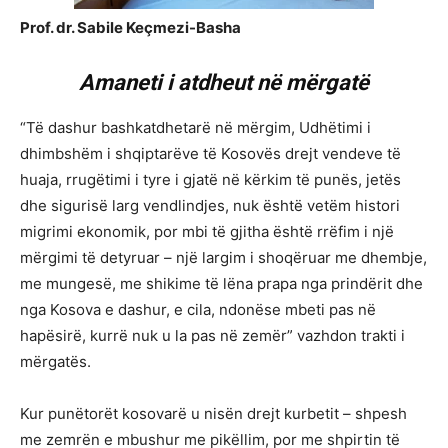
Prof. dr. Sabile Keçmezi-Basha
Amaneti i atdheut në mërgatë
“Të dashur bashkatdhetarë në mërgim, Udhëtimi i
dhimbshëm i shqiptarëve të Kosovës drejt vendeve të
huaja, rrugëtimi i tyre i gjatë në kërkim të punës, jetës
dhe sigurisë larg vendlindjes, nuk është vetëm histori
migrimi ekonomik, por mbi të gjitha është rrëfim i një
mërgimi të detyruar – një largim i shoqëruar me dhembje,
me mungesë, me shikime të lëna prapa nga prindërit dhe
nga Kosova e dashur, e cila, ndonëse mbeti pas në
hapësirë, kurrë nuk u la pas në zemër” vazhdon trakti i
mërgatës.
Kur punëtorët kosovarë u nisën drejt kurbetit – shpesh
me zemrën e mbushur me pikëllim, por me shpirtin të