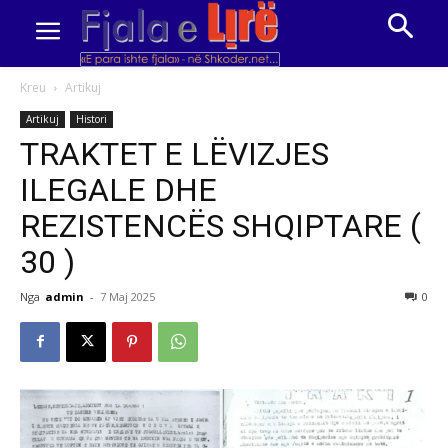
Kreu
Artikuj
Artikuj
Histori
TRAKTET E LËVIZJES
ILEGALE DHE
REZISTENCËS SHQIPTARE (
30 )
Nga
admin
-
7 Maj 2025
0