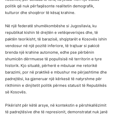
politik që nuk përfaqësonte realitetin demografik,
kulturor dhe shoqëror të kësaj krahine.
Në një federatë shumëkombëshe si Jugosllavia, ku
republikat kishin të drejtën e vetëqeverisjes dhe, të
paktën teorikisht, të barazisë, shqiptarët e Kosovës ishin
vendosur në një pozitë inferiore, të trajtuar si pakicë
brenda një krahine autonome, edhe pse përbënin
shumicën dërrmuese të popullsisë në territorin e tyre
historik. Kjo situatë, përherë e mbuluar me retorikë
barazimi, por në praktikë e mbushur me përjashtime dhe
padrejtësi, ka gjeneruar një kërkesë të natyrshme për
rikthimin e dinjitetit politik përmes statusit të Republikës
së Kosovës.
Pikërisht për këtë arsye, në kontekstin e përshkallëzimit
të padrejtësive dhe të represionit, demonstratat nuk janë