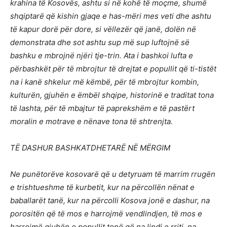
krahina të Kosovës, ashtu si në kohë të moçme, shumë
shqiptarë që kishin gjaqe e has-mëri mes veti dhe ashtu
të kapur dorë për dore, si vëllezër që janë, dolën në
demonstrata dhe sot ashtu sup më sup luftojnë së
bashku e mbrojnë njëri tje-trin. Ata i bashkoi lufta e
përbashkët për të mbrojtur të drejtat e popullit që ti-tistët
na i kanë shkelur më këmbë, për të mbrojtur kombin,
kulturën, gjuhën e ëmbël shqipe, historinë e traditat tona
të lashta, për të mbajtur të paprekshëm e të pastërt
moralin e motrave e nënave tona të shtrenjta.
TË DASHUR BASHKATDHETARË NË MËRGIM
Ne punëtorëve kosovarë që u detyruam të marrim rrugën
e trishtueshme të kurbetit, kur na përcollën nënat e
baballarët tanë, kur na përcolli Kosova jonë e dashur, na
porositën që të mos e harrojmë vendlindjen, të mos e
harrojmë gjuhën e popullit tonë që na lindi e rriti, na