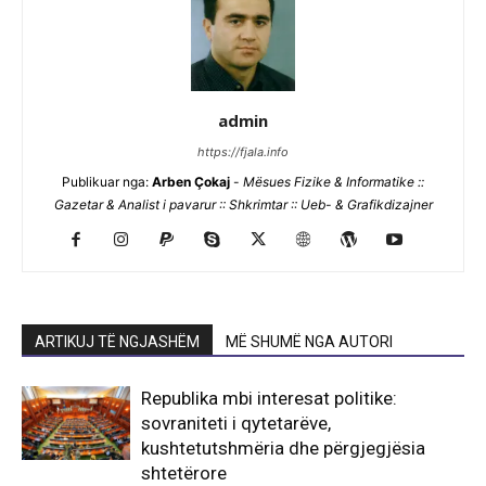
admin
https://fjala.info
Publikuar nga:
Arben Çokaj
-
Mësues Fizike & Informatike ::
Gazetar & Analist i pavarur :: Shkrimtar :: Ueb- & Grafikdizajner
ARTIKUJ TË NGJASHËM
MË SHUMË NGA AUTORI
Republika mbi interesat politike:
sovraniteti i qytetarëve,
kushtetutshmëria dhe përgjegjësia
shtetërore