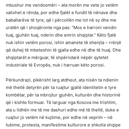
mbushur me vendosmëri – ata morën me vete jo vetëm
valixhet e rënda, por edhe fjalët e fundit të nënave dhe
baballarëve të tyre, që i përcollën me lot në sy dhe me
uratën që i shoqëronte nga pas: “Mos e harroni vendin
tuaj, gjuhën tuaj, nderin dhe emrin shqiptar.” Këto fjalë
nuk ishin vetëm porosi, ishin amanete të shenjta – rrënjë
që duhej të mbeteshin të gjalla edhe në dhe të huaj. Dhe
shqiptarët e mërguar, të shpërndarë nëpër qytetet
industriale të Evropës, nuk i harruan këto porosi.
Përkundrazi, pikërisht larg atdheut, ata nisën ta ndienin
më thellë detyrën për ta ruajtur gjallë identitetin e tyre
kombëtar, për ta mbrojtur gjuhën, kulturën dhe historinë
që i kishte formuar. Të larguar nga Kosova me trishtim,
ata u lidhën me të me dashuri edhe më të thellë, duke e
ruajtur jo vetëm në kujtime, por edhe në veprim – në
tubime, protesta, manifestime kulturore e shkolla shqipe