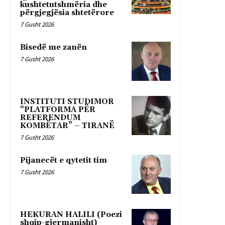
kushtetutshmëria dhe
përgjegjësia shtetërore
7 Gusht 2026
Bisedë me zanën
7 Gusht 2026
INSTITUTI STUDIMOR
“PLATFORMA PËR
REFERENDUM
KOMBËTAR” – TIRANË
7 Gusht 2026
Pijanecët e qytetit tim
7 Gusht 2026
HEKURAN HALILI (Poezi
shqip-gjermanisht)