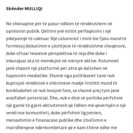
Skënder MULLIQI
Ne shkruajmë për të pasur ndikim të rëndësishem në
opinionin publik. Qëllimi ynë është përfaqësimi i një
pikëpamje të caktuar. Një columnist i mirë bie fjala mund të
formësoj diskutimin e çështjeve të rëndësishme shoqërore,
duke ofruar lexuesve përspektiva të reja dhe duke i
inkurajuar ata të mendojnë në mënyrë aktive. Kolumnet
janë shpesh një platformë për zëra që dallohen në
hapësirën mediatike. Shumë nga politikanët tanë nuk
kuptojnë rëndësinë e shkrimeve madje lirishtë mund të
konkludohet së nuk lexojnë fare, se shumë prej tyre janë
analfabet potenicial. Dhe, nuk e dinë së politika përfshinë
një gamë të gjerë aktivitetesh që lidhen me qeverisjën e një
vendi ose komuniteti, duke përfshirë ligjvënien,
menaxhimin e finanacave publike dhe zhvillimin e
marrdhënjeve ndërkombëtare që e kam thënë edhe më