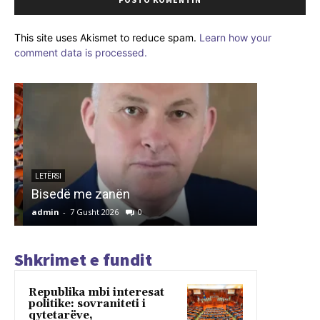
This site uses Akismet to reduce spam.
Learn how your
comment data is processed.
ARTIKUJ
INSTITU
PËR REF
LETËRSI
Bisedë me zanën
TIRANË
admin
-
7 Gusht 2026
0
admin
-
7 G
Shkrimet e fundit
Republika mbi interesat
politike: sovraniteti i
qytetarëve,