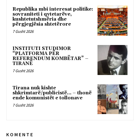
Republika mbi interesat politike:
sovraniteti i qytetarëve,
kushtetutshmëria dhe
përgjegjësia shtetërore
7 Gusht 2026
INSTITUTI STUDIMOR
“PLATFORMA PËR
REFERENDUM KOMBËTAR” –
TIRANË
7 Gusht 2026
Tirana nuk kishte
shkrimtarë/publicistë… – thonë
ende komunistët e tollonave
7 Gusht 2026
K O M E N T E