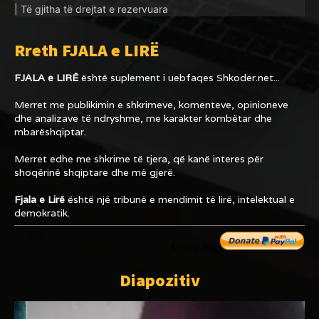
| Të gjitha të drejtat e rezervuara
Rreth FJALA e LIRË
FJALA e LIRË
është suplement i uebfaqes
Shkoder.net...
Merret me publikimin e shkrimeve, komenteve, opinioneve
dhe analizave të ndryshme, me karakter kombëtar dhe
mbarëshqiptar.
Merret edhe me shkrime të tjera, që kanë interes për
shoqërinë shqiptare dhe më gjerë.
Fjala e Lirë
është një tribunë e mendimit të lirë, intelektual e
demokratik.
Dhuro me
Diapozitiv