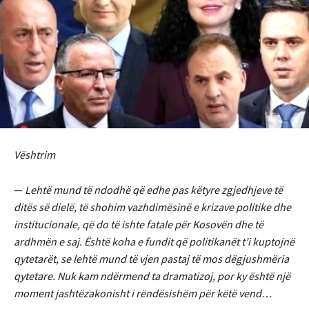
Vështrim
—
Lehtë mund të ndodhë që edhe pas këtyre zgjedhjeve të
ditës së dielë, të shohim vazhdimësinë e krizave politike dhe
institucionale, që do të ishte fatale për Kosovën dhe të
ardhmën e saj. Është koha e fundit që politikanët t’i kuptojnë
qytetarët, se lehtë mund të vjen pastaj të mos dëgjushmëria
qytetare. Nuk kam ndërmend ta dramatizoj, por ky është një
moment jashtëzakonisht i rëndësishëm për këtë vend…