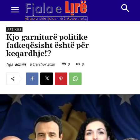
ARTIKUJ
Kjo garniturë politike
fatkeqësisht është për
keqardhje!?
6 Qershor 2026
0
0
Nga
admin