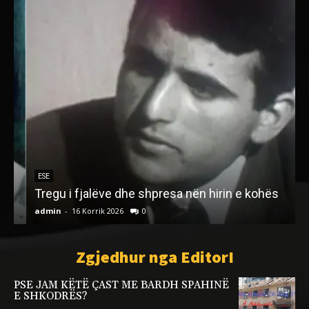
ESE
Tregu i fjalëve dhe shpresa nën hirin e kohës
admin
-
16 Korrik 2026
0
a
Zgjedhur nga EditorI
PSE JAM KËTË ÇAST ME BARDH SPAHINË
E SHKODRËS?