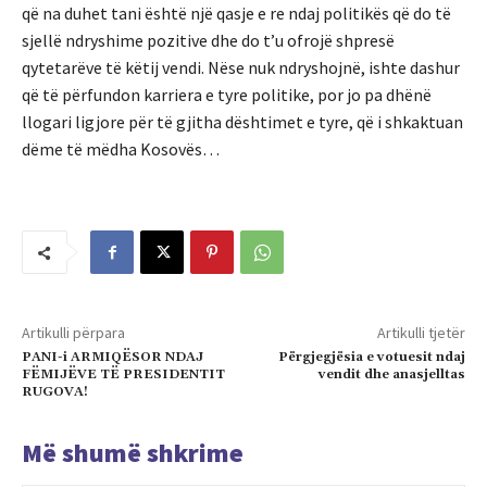
që na duhet tani është një qasje e re ndaj politikës që do të
sjellë ndryshime pozitive dhe do t’u ofrojë shpresë
qytetarëve të këtij vendi. Nëse nuk ndryshojnë, ishte dashur
që të përfundon karriera e tyre politike, por jo pa dhënë
llogari ligjore për të gjitha dështimet e tyre, që i shkaktuan
dëme të mëdha Kosovës…
Artikulli përpara
Artikulli tjetër
PANI-i ARMIQËSOR NDAJ
Përgjegjësia e votuesit ndaj
FËMIJËVE TË PRESIDENTIT
vendit dhe anasjelltas
RUGOVA!
Më shumë shkrime