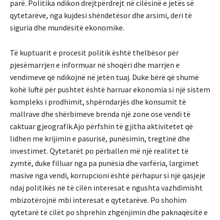
parë. Politika ndikon drejtpërdrejt në cilësinë e jetës së
qytetarëve, nga kujdesi shëndetësor dhe arsimi, deri të
siguria dhe mundësitë ekonomike.
Të kuptuarit e procesit politik është thelbësor për
pjesëmarrjen e informuar në shoqëri dhe marrjen e
vendimeve që ndikojnë në jetën tuaj. Duke bërë që shumë
kohë luftë për pushtet është harruar ekonomia si një sistem
kompleks i prodhimit, shpërndarjës dhe konsumit të
mallrave dhe shërbimeve brenda një zone ose vendi të
caktuar gjeografik.Ajo përfshin të gjitha aktivitetet që
lidhen me krijimin e pasurisë, punësimin, tregtinë dhe
investimet. Qytetarët po përballen më një realitet të
zymtë, duke filluar nga pa punësia dhe varfëria, largimet
masive nga vendi, korrupcioni është përhapur si një qasjeje
ndaj politikës në të cilën interesat e ngushta vazhdimisht
mbizotërojnë mbi interesat e qytetarëve. Po shohim
qytetarë të cilët po shprehin zhgënjimin dhe paknaqësitë e