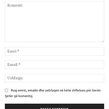
Komenti:
Emr
Ema
Ue
Ruaj emrin, emailin dhe uebfaqen në këtë shfletues për herën
tjetër që komentoj.