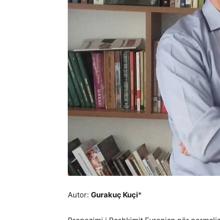
Autor:
Gurakuç Kuçi
*