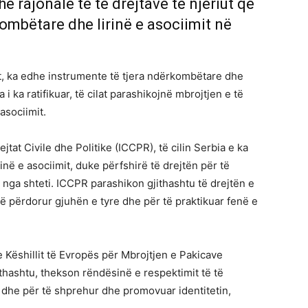
rajonale të të drejtave të njeriut që
ombëtare dhe lirinë e asociimit në
, ka edhe instrumente të tjera ndërkombëtare dhe
a i ka ratifikuar, të cilat parashikojnë mbrojtjen e të
asociimit.
tat Civile dhe Politike (ICCPR), të cilin Serbia e ka
irinë e asociimit, duke përfshirë të drejtën për të
nga shteti. ICCPR parashikon gjithashtu të drejtën e
të përdorur gjuhën e tyre dhe për të praktikuar fenë e
Këshillit të Evropës për Mbrojtjen e Pakicave
jithashtu, thekson rëndësinë e respektimit të të
 dhe për të shprehur dhe promovuar identitetin,