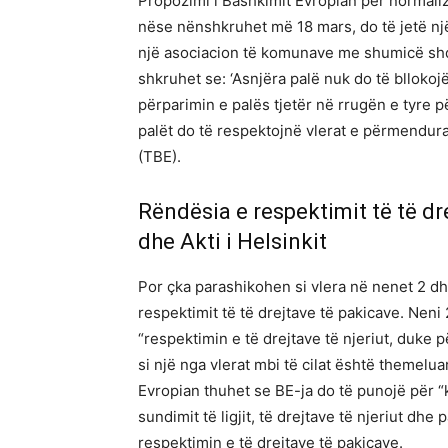
Propozimi i Bashkimit Evropian për normal
nëse nënshkruhet më 18 mars, do të jetë një
një asociacion të komunave me shumicë shqi
shkruhet se: ‘Asnjëra palë nuk do të bllokojë,
përparimin e palës tjetër në rrugën e tyre p
palët do të respektojnë vlerat e përmendura
(TBE).
Rëndësia e respektimit të të dr
dhe Akti i Helsinkit
Por çka parashikohen si vlera në nenet 2 
respektimit të të drejtave të pakicave. Neni
“respektimin e të drejtave të njeriut, duke 
si një nga vlerat mbi të cilat është themelua
Evropian thuhet se BE-ja do të punojë për 
sundimit të ligjit, të drejtave të njeriut dh
respektimin e të drejtave të pakicave.