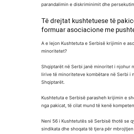
parandalimin e diskriminimit dhe persekutim
Të drejtat kushtetuese të pakic
formuar asociacione me pusht
A e lejon Kushtetuta e Serbisë krijimin e 
minoritetet?
Shqiptarët në Serbi janë minoritet i njohur n
lirive të minoriteteve kombëtare në Serbi i
Shqiptarët.
Kushtetuta e Serbisë parasheh krijimin e sh
nga pakicat, të cilat mund të kenë kompete
Neni 56 i Kushtetutës së Serbisë thotë se qyt
sindikata dhe shoqata të tjera për mbrojtjen 