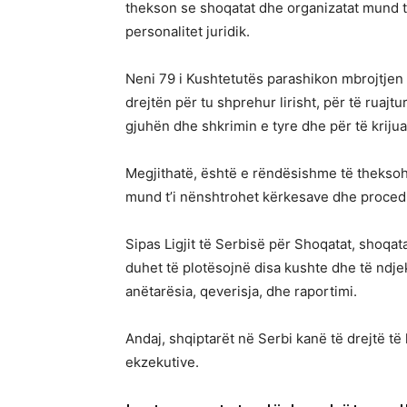
thekson se shoqatat dhe organizatat mund 
personalitet juridik.
Neni 79 i Kushtetutës parashikon mbrojtjen 
drejtën për tu shprehur lirisht, për të ruajtu
gjuhën dhe shkrimin e tyre dhe për të krijuar
Megjithatë, është e rëndësishme të theksoh
mund t’i nënshtrohet kërkesave dhe procedur
Sipas Ligjit të Serbisë për Shoqatat, shoqa
duhet të plotësojnë disa kushte dhe të ndjeki
anëtarësia, qeverisja, dhe raportimi.
Andaj, shqiptarët në Serbi kanë të drejtë t
ekzekutive.