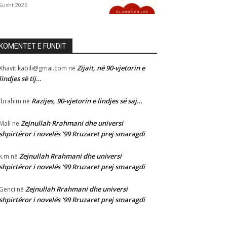
Gusht 2026
KOMENTET E FUNDIT
Zijait, në 90-vjetorin e
Xhavit.kabili@gmai.com
në
lindjes së tij…
Razijes, 90-vjetorin e lindjes së saj…
Ibrahim
në
Zejnullah Rrahmani dhe universi
Mali
në
shpirtëror i novelës ‘99 Rruzaret prej smaragdi
Zejnullah Rrahmani dhe universi
k.m
në
shpirtëror i novelës ‘99 Rruzaret prej smaragdi
Zejnullah Rrahmani dhe universi
Genci
në
shpirtëror i novelës ‘99 Rruzaret prej smaragdi