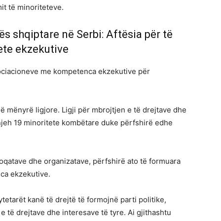
it të minoriteteve.
ës shqiptare në Serbi: Aftësia për të
ete ekzekutive
asociacioneve me kompetenca ekzekutive për
ë mënyrë ligjore. Ligji për mbrojtjen e të drejtave dhe
 njeh 19 minoritete kombëtare duke përfshirë edhe
oqatave dhe organizatave, përfshirë ato të formuara
nca ekzekutive.
etarët kanë të drejtë të formojnë parti politike,
e të drejtave dhe interesave të tyre. Ai gjithashtu