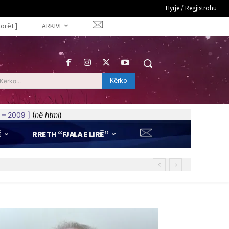
Hyrje / Regjistrohu
torët ]
ARKIVI
Kërko
Kërko...
 – 2009 ]
(
në html
)
Ë
RRETH “FJALA E LIRË”