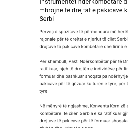
Instrumentet ndërkombëtare dhe 
mbrojnë të drejtat e pakicave k
Serbi
Përveç dispozitave të përmendura më herët
rajonale për të drejtat e njeriut të cilat Serbi
drejtave të pakicave kombëtare dhe lirinë e 
Për shembull, Pakti Ndërkombëtar për të Drej
ratifikuar, njeh të drejtën e individëve për l
formuar dhe bashkuar shoqata pa ndërhyrje 
pakicave për të gëzuar kulturën e tyre, për 
tyre.
Në mënyrë të ngjashme, Konventa Kornizë e 
Kombëtare, të cilën Serbia e ka ratifikuar g
drejtave të pakicave për të formuar shoqata