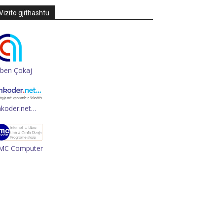
Vizito gjithashtu
rben Çokaj
hkoder.net…
MC Computer