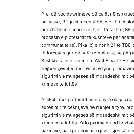
Pra, përveç detyrimeve që palët nënshkruese
pakicave, BE-ja si mbështetëse e këtij dialo
për zbatimin e marrëveshjes. Po ashtu, BE-ja
procesin e plotësimit të kushteve për anëta
communautaire). Pika (c) e nenit 21 të TBE-s
të forcojë sigurinë ndërkombëtare, në përp
Bashkuara, me parimet e Aktit Final të Hel
trajtuar çështjet në rrënjët e tyre, promov
sigurimin e mungesës së mosndëshkimit për 
krimeve të luftës”.
Artikulli nuk përmend në mënyrë eksplicite 
adresimit të çështjeve në rrënjët e tyre, p
sigurimin e mungesës së mosndëshkimit për 
krimeve të luftës. Këto parime mund të zbat
pakicave, pasi promovimi i qeverisjes së m