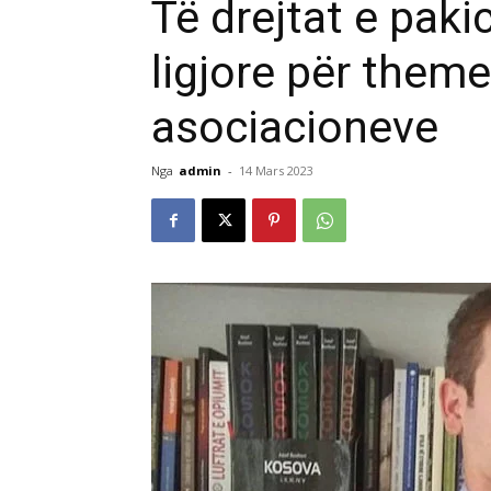
Të drejtat e paki
ligjore për theme
asociacioneve
Nga
admin
-
14 Mars 2023