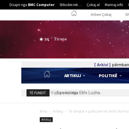
Dizajni nga
BMC Computer
Shkoder.net…
Çokaj.al
Marinaj.info
Arben Çokaj
S
24
C
Tirana
[ Arkivi ]
përmban 
ARTIKUJ
POLITIKË
5 poezi nga Elife Luzha
TË FUNDIT:
Kreu
Artikuj
Të drejtat e pakicave në Serbi: Korni
Artikuj