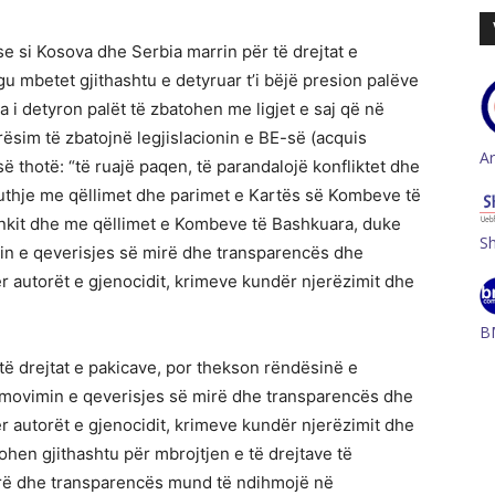
 si Kosova dhe Serbia marrin për të drejtat e
gu mbetet gjithashtu e detyruar t’i bëjë presion palëve
 i detyron palët të zbatohen me ligjet e saj që në
rësim të zbatojnë legjislacionin e BE-së (acquis
A
ë thotë: “të ruajë paqen, të parandalojë konfliktet dhe
uthje me qëllimet dhe parimet e Kartës së Kombeve të
sinkit dhe me qëllimet e Kombeve të Bashkuara, duke
S
imin e qeverisjes së mirë dhe transparencës dhe
autorët e gjenocidit, krimeve kundër njerëzimit dhe
B
të drejtat e pakicave, por thekson rëndësinë e
romovimin e qeverisjes së mirë dhe transparencës dhe
autorët e gjenocidit, krimeve kundër njerëzimit dhe
ohen gjithashtu për mbrojtjen e të drejtave të
irë dhe transparencës mund të ndihmojë në