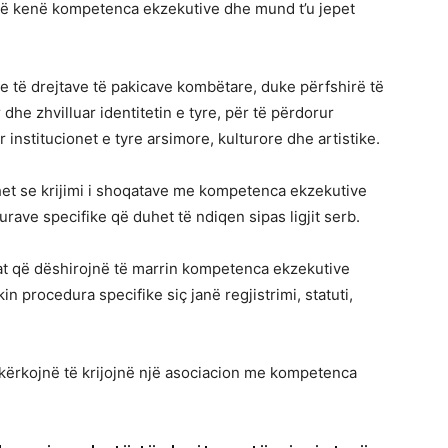
të kenë kompetenca ekzekutive dhe mund t’u jepet
e të drejtave të pakicave kombëtare, duke përfshirë të
r dhe zhvilluar identitetin e tyre, për të përdorur
 institucionet e tyre arsimore, kulturore dhe artistike.
et se krijimi i shoqatave me kompetenca ekzekutive
ave specifike që duhet të ndiqen sipas ligjit serb.
tat që dëshirojnë të marrin kompetenca ekzekutive
n procedura specifike siç janë regjistrimi, statuti,
ë kërkojnë të krijojnë një asociacion me kompetenca