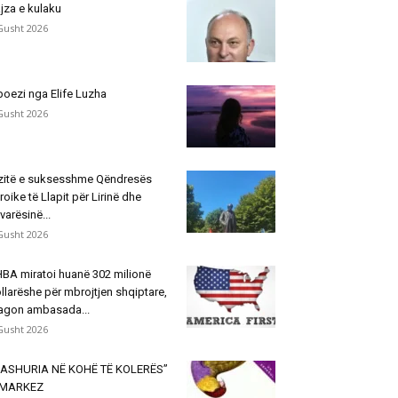
jza e kulaku
Gusht 2026
poezi nga Elife Luzha
Gusht 2026
zitë e suksesshme Qëndresës
roike të Llapit për Lirinë dhe
varësinë...
Gusht 2026
BA miratoi huanë 302 milionë
llarëshe për mbrojtjen shqiptare,
agon ambasada...
Gusht 2026
ASHURIA NË KOHË TË KOLERËS”
 MARKEZ