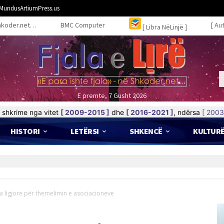
MundusArtiumPress.us
hkoder.net…
BMC Computer
[ Au
[ Libra NëLinjë ]
E premte, 7 Gusht 2026
shkrime nga vitet
[ 2009-2015 ]
dhe
[ 2016-2021 ]
, ndërsa
[ 2003
HISTORI
LETËRSI
SHKENCË
KULTUR
za ligjore për themelimin e asociacioneve