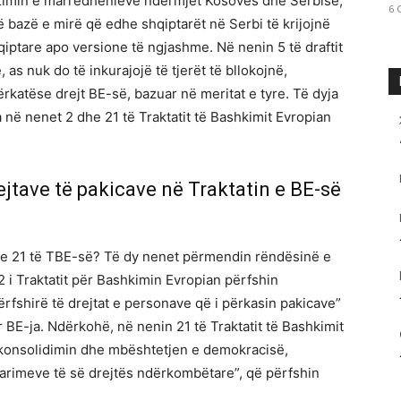
izimin e marrëdhënieve ndërmjet Kosovës dhe Serbisë,
6 
 bazë e mirë që edhe shqiptarët në Serbi të krijojnë
ptare apo versione të ngjashme. Në nenin 5 të draftit
 as nuk do të inkurajojë të tjerët të bllokojnë,
ërkatëse drejt BE-së, bazuar në meritat e tyre. Të dyja
 në nenet 2 dhe 21 të Traktatit të Bashkimit Evropian
ejtave të pakicave në Traktatin e BE-së
dhe 21 të TBE-së? Të dy nenet përmendin rëndësinë e
 2 i Traktatit për Bashkimin Evropian përfshin
përfshirë të drejtat e personave që i përkasin pakicave”
r BE-ja. Ndërkohë, në nenin 21 të Traktatit të Bashkimit
“konsolidimin dhe mbështetjen e demokracisë,
e parimeve të së drejtës ndërkombëtare”, që përfshin