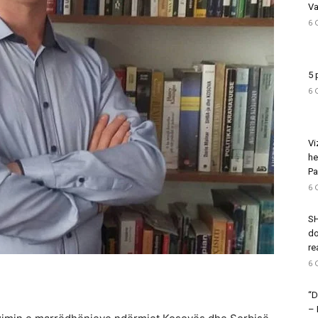
Va
6 
5 
6 
Vi
he
Pa
6 
SH
do
re
6 
“D
–