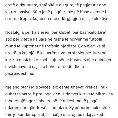
gratë e dhunuara, shtëpitë e djegura, të pagjeturit dhe
varret masive. Këto janë plagët reale që Kosova ende i
bart në trupin, kujtesën dhe ndërgjegjen e saj kolektive.
Nostalgjia për karrierën, për klubet, për bashkëlojtarët
apo për vitet e kaluara në fusha të ndryshme futbolli
mund të kuptohet në rrafshin njerëzor. Çdo njeri ka të
drejtë ta kujtojë të kaluarën e vet profesionale. Mirëpo,
kur kjo nostalgji e zbeh kujtesën e Kosovës dhe dhimbjen
e viktimave të saj, ajo bëhet e rëndë dhe e
papranueshme.
Një shqiptar i Mitrovicës, siç është Xhevat Prekazi, nuk
duhet ta harrojë prej nga vjen, sidomos kur vetë Mitrovica
mbetet një nga simbolet më të ndjeshme të plagës,
ndarjes dhe qëndresës shqiptare. Ky qëndrim nuk është
thirrje kundër sportit, as nxitje e urrejtjes ndaj askujt.