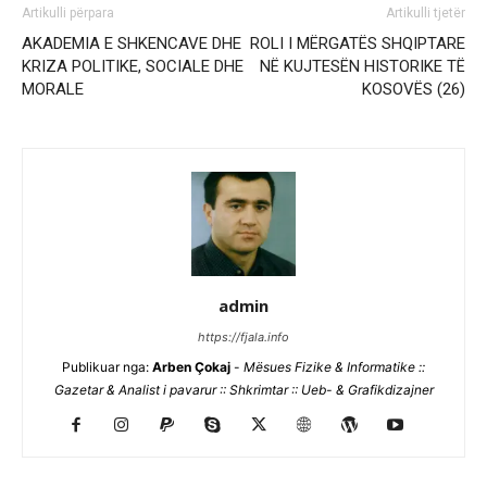
Artikulli përpara
Artikulli tjetër
AKADEMIA E SHKENCAVE DHE
ROLI I MËRGATËS SHQIPTARE
KRIZA POLITIKE, SOCIALE DHE
NË KUJTESËN HISTORIKE TË
MORALE
KOSOVËS (26)
admin
https://fjala.info
Publikuar nga:
Arben Çokaj
-
Mësues Fizike & Informatike ::
Gazetar & Analist i pavarur :: Shkrimtar :: Ueb- & Grafikdizajner