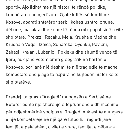
sportiv. Ajo lidhet me një histori të rëndë politike,
kombëtare dhe njerëzore. Gjatë luftës së fundit në
Kosovë, aparati shtetëror serb i kohës ushtroi dhunë,
dëbime, masakra dhe krime të rënda mbi popullsinë civile
shqiptare. Prekazi, Reçaku, Meja, Krusha e Madhe dhe
Krusha e Vogël, Izbica, Suhareka, Qyshku, Pavlani,
Zahaqi, Kralani, Lubeniqi, Pokleku dhe shumë vende të
tjera, nuk janë vetëm emra gjeografik në hartën e
Kosovës, por janë një dëshmi të një tragjedie të madhe
kombëtare dhe plagë të hapura në kujtesën historike të
shqiptarëve.
Prandaj, ta quash “tragjedi” mungesën e Serbisë në
Botëror është një shprehje e tepruar dhe e dhimbshme
për ndjeshmërinë shqiptare. Tragjedi nuk është mungesa
e një kombëtareje në një garë futbolli. Tragjedi janë
fëmijët e pafajshëm, civilët e vrarë, familjet e dëbuara,