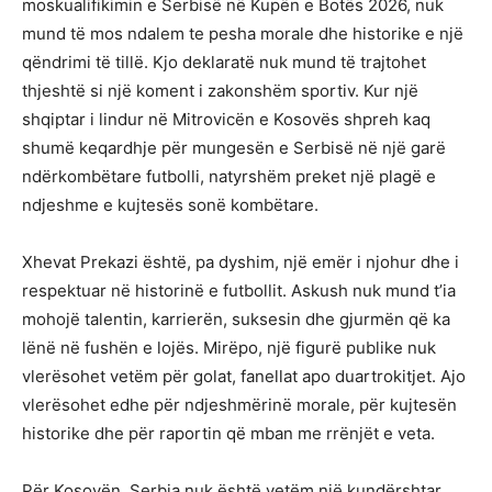
moskualifikimin e Serbisë në Kupën e Botës 2026, nuk
mund të mos ndalem te pesha morale dhe historike e një
qëndrimi të tillë. Kjo deklaratë nuk mund të trajtohet
thjeshtë si një koment i zakonshëm sportiv. Kur një
shqiptar i lindur në Mitrovicën e Kosovës shpreh kaq
shumë keqardhje për mungesën e Serbisë në një garë
ndërkombëtare futbolli, natyrshëm preket një plagë e
ndjeshme e kujtesës sonë kombëtare.
Xhevat Prekazi është, pa dyshim, një emër i njohur dhe i
respektuar në historinë e futbollit. Askush nuk mund t’ia
mohojë talentin, karrierën, suksesin dhe gjurmën që ka
lënë në fushën e lojës. Mirëpo, një figurë publike nuk
vlerësohet vetëm për golat, fanellat apo duartrokitjet. Ajo
vlerësohet edhe për ndjeshmërinë morale, për kujtesën
historike dhe për raportin që mban me rrënjët e veta.
Për Kosovën, Serbia nuk është vetëm një kundërshtar