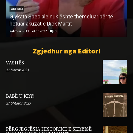
ARTIKUJ
Gjykata Speciale nuk është themeluar për të
i
hetuar akuzat e Dick Martit
admin
-
13 Tetor 2022
0
a
Zgjedhur nga EditorI
VASHËS
11 Korrik 2023
BABË U KRY!
27 Shtator 2025
PËRGJEGJËSIA HISTORIKE E SERBISË