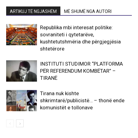
ARTIKUJ TË NGJASHËM
MË SHUMË NGA AUTORI
Republika mbi interesat politike:
sovraniteti i qytetarëve,
kushtetutshmëria dhe përgjegjësia
shtetërore
INSTITUTI STUDIMOR “PLATFORMA
PËR REFERENDUM KOMBËTAR” –
TIRANË
Tirana nuk kishte
shkrimtarë/publicistë… – thonë ende
komunistët e tollonave