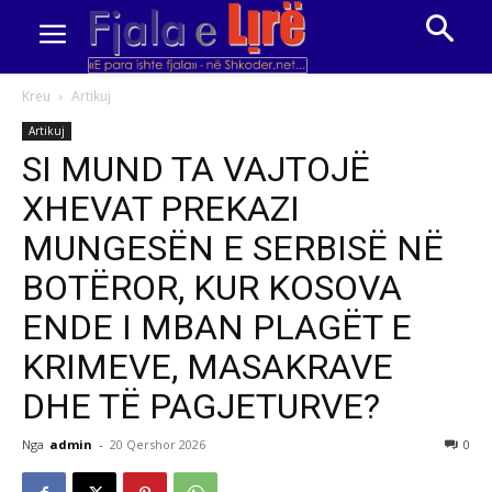
Kreu
Artikuj
Artikuj
SI MUND TA VAJTOJË
XHEVAT PREKAZI
MUNGESËN E SERBISË NË
BOTËROR, KUR KOSOVA
ENDE I MBAN PLAGËT E
KRIMEVE, MASAKRAVE
DHE TË PAGJETURVE?
Nga
admin
-
20 Qershor 2026
0