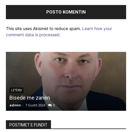
This site uses Akismet to reduce spam.
Learn how your
comment data is processed.
LETËRSI
Bisedë me zanën
admin
-
7 Gusht 2026
0
a
POSTIMET E FUNDIT