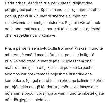
Përkundrazi, është thirrje për kujtesë, dinjitet dhe
përgjegjësi publike. Sporti mund t’i afrojë njerëzit dhe
popujt, por ai nuk duhet të shërbejë si mjet për
relativizimin e dhimbjes historike. Pajtimi i vërtetë nuk
ndërtohet mbi harresë, por mbi të vërtetën, drejtësinë
dhe respektin ndaj viktimave.
Pra, e përsëris se ish-futbollisti Xhevat Prekazi mund të
mbetet një emër i madh i futbollit, por, si çdo figurë
publike shqiptare, duhet të jetë i kujdesshëm dhe i
maturuar me fjalën e tij. Fjala e tij publike ka peshë,
sidomos kur prek tema të ndjeshme historike dhe
kombëtare. Një gol mund të harrohet me kalimin e kohës,
por një deklaratë që lëndon kujtesën e viktimave dhe
ndjenjën e popullit prej nga ai vjen mund të mbetet gjatë
në ndërgjegjen kolektive.