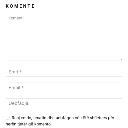
K O M E N T E
Ruaj emrin, emailin dhe uebfaqen në këtë shfletues për
herën tjetër që komentoj.