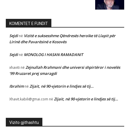
KOMENTET E FUNDIT
Sejdi
Vizitë e suksesshme Qëndresës heroike të Llapit për
në
Lirinë dhe Pavarësinë e Kosovës
Sejdi
MONOLOG I HASAN RAMADANIT
në
Zejnullah Rrahmani dhe universi shpirtëror i novelës
xhaviti
në
‘99 Rruzaret prej smaragdi
Ibrahim
Zijait, në 90-vjetorin e lindjes së tij…
në
Zijait, në 90-vjetorin e lindjes së tij…
Xhavit.kabili@gmai.com
në
Vizito gjithashtu