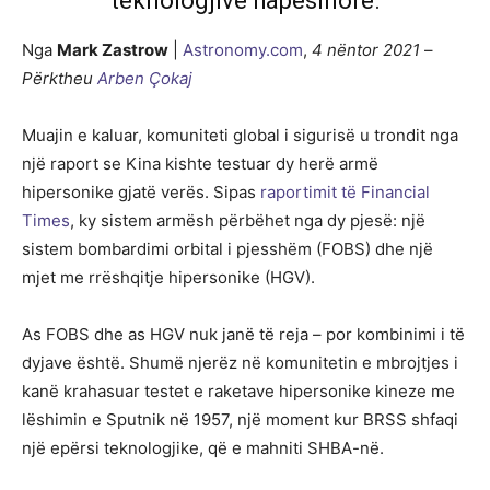
teknologjive hapësinore.
Nga
Mark Zastrow
|
Astronomy.com
,
4 nëntor 2021
–
Përktheu
Arben Çokaj
Muajin e kaluar, komuniteti global i sigurisë u trondit nga
një raport se Kina kishte testuar dy herë armë
hipersonike gjatë verës. Sipas
raportimit të Financial
Times
, ky sistem armësh përbëhet nga dy pjesë: një
sistem bombardimi orbital i pjesshëm (FOBS) dhe një
mjet me rrëshqitje hipersonike (HGV).
As FOBS dhe as HGV nuk janë të reja – por kombinimi i të
dyjave është. Shumë njerëz në komunitetin e mbrojtjes i
kanë krahasuar testet e raketave hipersonike kineze me
lëshimin e Sputnik në 1957, një moment kur BRSS shfaqi
një epërsi teknologjike, që e mahniti SHBA-në.