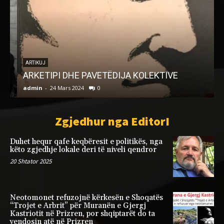
ARTIKUJ
ARKETIPI DHE PAVETËDIJA KOLEKTIVE
admin
-
24 Mars 2024
0
a
Zgjedhur nga EditorI
Duhet hequr qafe keqbëresit e politikës, nga
këto zgjedhje lokale deri të niveli qendror
20 Shtator 2025
Neotomonet refuzojnë kërkesën e Shoqatës
“Trojet e Arbrit” për Muranën e Gjergj
Kastriotit në Prizren, por shqiptarët do ta
vendosin atë në Prizren