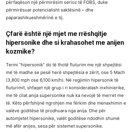
përfaqëson një përmirësim serioz të FOBS, duke
përmirësuar potencialisht saktësinë – dhe
paparashikueshmërinë e tij.
Çfarë është një mjet me rrëshqitje
hipersonike dhe si krahasohet me anijen
kozmike?
Termi “hipersonik” do të thotë fluturim me një shpejtësi
më të madhe se pesë herë shpejtësia e zërit, ose 5 Mach
(3,800 mph ose 6,100 km/h). Në regjimin hipersonik të
fluturimit, shfaqet një grup i ri konsideratash inxhinierike,
me të cilat anija supersonike nuk ka nevojë të merret me
të. Këto përfshijnë ngrohjen me fërkim dhe menaxhimin e
valëve goditëse të prodhuara nga anija. Dhe për
automjetet hipersonike, valët goditëse ndodhin shumë
më afër anijes, sesa për sistemet supersonike.