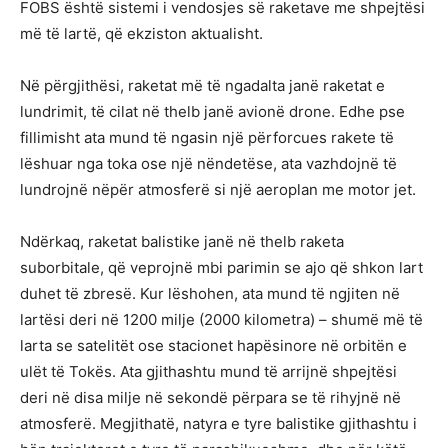
FOBS është sistemi i vendosjes së raketave me shpejtësi
më të lartë, që ekziston aktualisht.
Në përgjithësi, raketat më të ngadalta janë raketat e
lundrimit, të cilat në thelb janë avionë drone. Edhe pse
fillimisht ata mund të ngasin një përforcues rakete të
lëshuar nga toka ose një nëndetëse, ata vazhdojnë të
lundrojnë nëpër atmosferë si një aeroplan me motor jet.
Ndërkaq, raketat balistike janë në thelb raketa
suborbitale, që veprojnë mbi parimin se ajo që shkon lart
duhet të zbresë. Kur lëshohen, ata mund të ngjiten në
lartësi deri në 1200 milje (2000 kilometra) – shumë më të
larta se satelitët ose stacionet hapësinore në orbitën e
ulët të Tokës. Ata gjithashtu mund të arrijnë shpejtësi
deri në disa milje në sekondë përpara se të rihyjnë në
atmosferë. Megjithatë, natyra e tyre balistike gjithashtu i