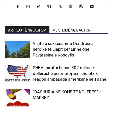
ARTIKUJ TË NGJASHËM
MË SHUMË NGA AUTORI
Vizitë e suksesshme Qëndresës
heroike të Llapit për Lirinë dhe
Pavarësinë e Kosovës
SHBA miratoi huanë 302 milionë
dollarëshe për mbrojtjen shqiptare,
reagon ambasada amerikane në Tiranë
“DASHURIA NË KOHË TË KOLERËS” –
MARKEZ