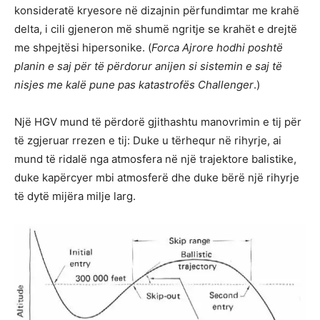
konsideratë kryesore në dizajnin përfundimtar me krahë
delta, i cili gjeneron më shumë ngritje se krahët e drejtë
me shpejtësi hipersonike. (
Forca Ajrore hodhi poshtë
planin e saj për të përdorur anijen si sistemin e saj të
nisjes me kalë pune pas katastrofës Challenger
.)
Një HGV mund të përdorë gjithashtu manovrimin e tij për
të zgjeruar rrezen e tij: Duke u tërhequr në rihyrje, ai
mund të ridalë nga atmosfera në një trajektore balistike,
duke kapërcyer mbi atmosferë dhe duke bërë një rihyrje
të dytë mijëra milje larg.