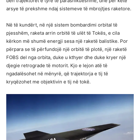
bën trajektoret e tyre të parashikueshme, dhe për këtë
arsye të prekshme ndaj sistemeve të mbrojtjes raketore.
Në të kundërt, në një sistem bombardimi orbital të
pjesshëm, raketa arrin orbitë të ulët të Tokës, e cila
kërkon më shumë energji sesa një raketë balistike. Por
përpara se të përfundojë një orbitë të plotë, një raketë
FOBS del nga orbita, duke u kthyer dhe duke kryer një
djegie retrograde të motorit. Kjo e lejon atë të
ngadalësohet në mënyrë, që trajektorja e tij të
kryqëzohet me objektivin e tij në tokë.