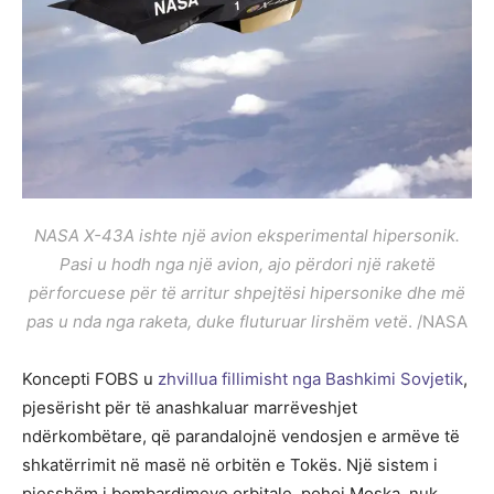
NASA X-43A ishte një avion eksperimental hipersonik.
Pasi u hodh nga një avion, ajo përdori një raketë
përforcuese për të arritur shpejtësi hipersonike dhe më
pas u nda nga raketa, duke fluturuar lirshëm vetë
. /NASA
Koncepti FOBS u
zhvillua fillimisht nga Bashkimi Sovjetik
,
pjesërisht për të anashkaluar marrëveshjet
ndërkombëtare, që parandalojnë vendosjen e armëve të
shkatërrimit në masë në orbitën e Tokës. Një sistem i
pjesshëm i bombardimeve orbitale, pohoi Moska, nuk