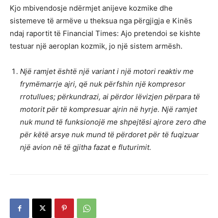
Kjo mbivendosje ndërmjet anijeve kozmike dhe
sistemeve të armëve u theksua nga përgjigja e Kinës
ndaj raportit të Financial Times: Ajo pretendoi se kishte
testuar një aeroplan kozmik, jo një sistem armësh.
Një ramjet është një variant i një motori reaktiv me
frymëmarrje ajri, që nuk përfshin një kompresor
rrotullues; përkundrazi, ai përdor lëvizjen përpara të
motorit për të kompresuar ajrin në hyrje. Një ramjet
nuk mund të funksionojë me shpejtësi ajrore zero dhe
për këtë arsye nuk mund të përdoret për të fuqizuar
një avion në të gjitha fazat e fluturimit.