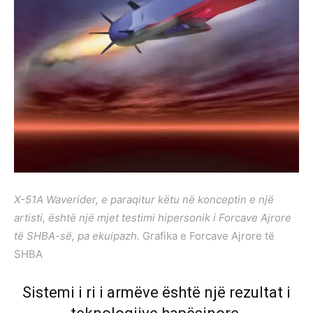
X-51A Waverider, e paraqitur këtu në konceptin e një
artisti, është një mjet testimi hipersonik i Forcave Ajrore
të SHBA-së, pa ekuipazh.
Grafika e Forcave Ajrore të
SHBA
Sistemi i ri i armëve është një rezultat i