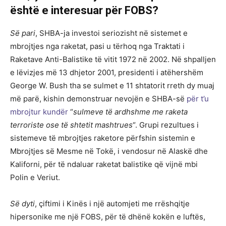
është e interesuar për FOBS?
Së pari
, SHBA-ja investoi seriozisht në sistemet e
mbrojtjes nga raketat, pasi u tërhoq nga Traktati i
Raketave Anti-Balistike të vitit 1972 në 2002. Në shpalljen
e lëvizjes më 13 dhjetor 2001, presidenti i atëhershëm
George W. Bush tha se sulmet e 11 shtatorit rreth dy muaj
më parë, kishin demonstruar nevojën e SHBA-së
për t’u
mbrojtur kundër
“
sulmeve të ardhshme me raketa
terroriste ose të shtetit mashtrues
“. Grupi rezultues i
sistemeve të mbrojtjes raketore përfshin sistemin e
Mbrojtjes së Mesme në Tokë, i vendosur në Alaskë dhe
Kaliforni, për të ndaluar raketat balistike që vijnë mbi
Polin e Veriut.
Së dyti
, çiftimi i Kinës i një automjeti me rrëshqitje
hipersonike me një FOBS, për të dhënë kokën e luftës,