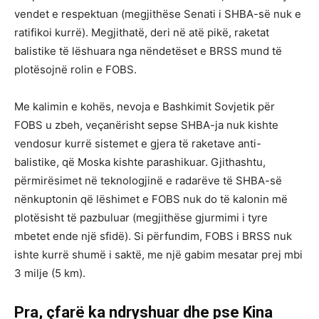
vendet e respektuan (megjithëse Senati i SHBA-së nuk e
ratifikoi kurrë). Megjithatë, deri në atë pikë, raketat
balistike të lëshuara nga nëndetëset e BRSS mund të
plotësojnë rolin e FOBS.
Me kalimin e kohës, nevoja e Bashkimit Sovjetik për
FOBS u zbeh, veçanërisht sepse SHBA-ja nuk kishte
vendosur kurrë sistemet e gjera të raketave anti-
balistike, që Moska kishte parashikuar. Gjithashtu,
përmirësimet në teknologjinë e radarëve të SHBA-së
nënkuptonin që lëshimet e FOBS nuk do të kalonin më
plotësisht të pazbuluar (megjithëse gjurmimi i tyre
mbetet ende një sfidë). Si përfundim, FOBS i BRSS nuk
ishte kurrë shumë i saktë, me një gabim mesatar prej mbi
3 milje (5 km).
Pra, çfarë ka ndryshuar dhe pse Kina