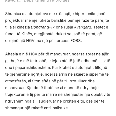
Kaliforni.
/Departamenti i Mbrojtjes
Shumica e automjeteve me rrëshqitje hipersonike janë
projektuar me një raketë balistike për një fazë të parë, të
tilla si kinezja
Dongfeng-17
dhe rusja
Avangard
. Testet e
fundit të Kinës, megjithatë, duket se janë të parat, që
ofrojnë një HGV me një përforcues FOBS.
Aftësia e një HGV për të manovruar, ndërsa zbret në ajër
gjithnjë e më të trashë, e lejon atë të jetë edhe më i saktë
dhe i paparashikueshëm. Kur krahët e automjetit fillojnë
të gjenerojnë ngritje, ndërsa arrin në skajet e sipërme të
atmosferës, ai fiton aftësinë për t’u rrotulluar dhe
manovruar. Kjo do të thotë se ai mund të ndryshojë
trajektoren e tij për të marrë në shënjestër një objektiv të
ndryshëm nga ai i sugjeruar në orbitën e tij, ose për të
shmangur një raketë anti-balistike.