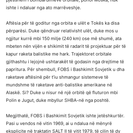
ishte i ndaluar nga ato marrëveshje.
Aftësia për të goditur nga orbita e ulët e Tokës ka disa
përparësi. Duke qëndruar relativisht ulët, duke mos u
ngjitur kurrë mbi 150 milje (240 km) ose më shumë, ata
mbeten nën vijën e shikimit të radarit të projektuar për të
kapur raketa balistike me hark. Trajektoret orbitale
gjithashtu i lejojnë ushtarakët të godasin nga drejtime të
papritura. Për shembull, FOBS i Bashkimit Sovjetik u dha
raketave aftësinë për t’iu shmangur sistemeve të
mundshme të raketave anti-balistike amerikane në
Alaskë. Si? Duke u nisur në një orbitë që fluturon mbi
Polin e Jugut, duke mbyllur SHBA-në nga poshtë.
Megjithatë, FOBS i Bashkimit Sovjetik ishte jetëshkurtër.
Pasi u vendos në vitin 1969, ai u ndalua në mënyrë
eksplicite në traktatin SALT II të vitit 1979, të cilin të dy