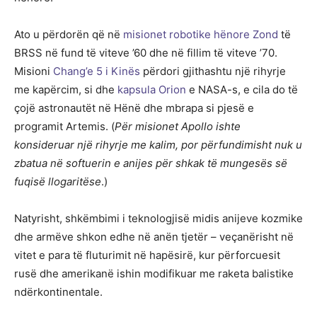
Ato u përdorën që në
misionet robotike hënore Zond
të
BRSS në fund të viteve ’60 dhe në fillim të viteve ’70.
Misioni
Chang’e 5 i Kinës
përdori gjithashtu një rihyrje
me kapërcim, si dhe
kapsula Orion
e NASA-s, e cila do të
çojë astronautët në Hënë dhe mbrapa si pjesë e
programit Artemis. (
Për misionet Apollo ishte
konsideruar një rihyrje me kalim, por përfundimisht nuk u
zbatua në softuerin e anijes për shkak të mungesës së
fuqisë llogaritëse
.)
Natyrisht, shkëmbimi i teknologjisë midis anijeve kozmike
dhe armëve shkon edhe në anën tjetër – veçanërisht në
vitet e para të fluturimit në hapësirë, kur përforcuesit
rusë dhe amerikanë ishin modifikuar me raketa balistike
ndërkontinentale.