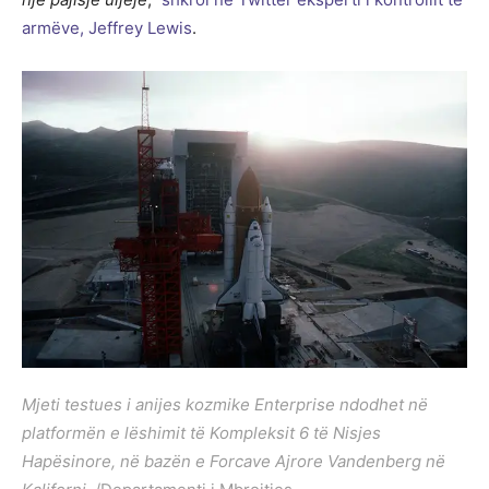
armëve, Jeffrey Lewis
.
Mjeti testues i anijes kozmike Enterprise ndodhet në
platformën e lëshimit të Kompleksit 6 të Nisjes
Hapësinore, në bazën e Forcave Ajrore Vandenberg në