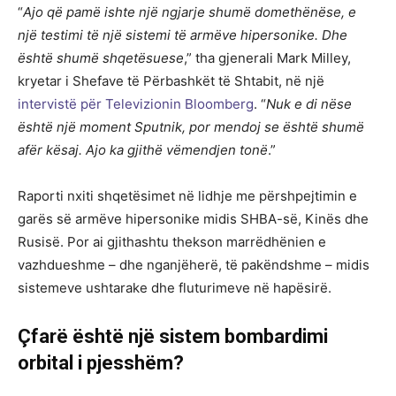
“
Ajo që pamë ishte një ngjarje shumë domethënëse, e
një testimi të një sistemi të armëve hipersonike. Dhe
është shumë shqetësuese
,” tha gjenerali Mark Milley,
kryetar i Shefave të Përbashkët të Shtabit, në një
intervistë për Televizionin Bloomberg
. “
Nuk e di nëse
është një moment Sputnik, por mendoj se është shumë
afër kësaj. Ajo ka gjithë vëmendjen tonë
.”
Raporti nxiti shqetësimet në lidhje me përshpejtimin e
garës së armëve hipersonike midis SHBA-së, Kinës dhe
Rusisë. Por ai gjithashtu thekson marrëdhënien e
vazhdueshme – dhe nganjëherë, të pakëndshme – midis
sistemeve ushtarake dhe fluturimeve në hapësirë.
Çfarë është një sistem bombardimi
orbital i pjesshëm?