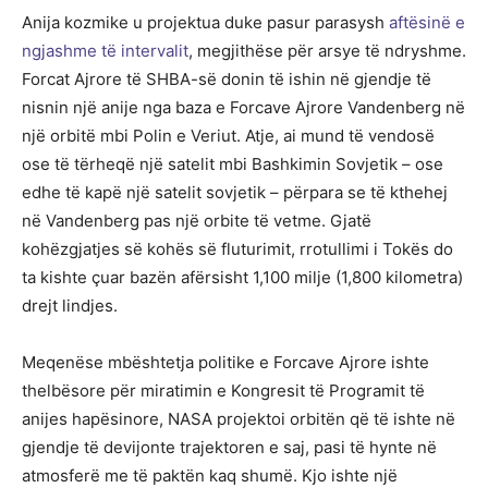
Anija kozmike u projektua duke pasur parasysh
aftësinë e
ngjashme të intervalit
, megjithëse për arsye të ndryshme.
Forcat Ajrore të SHBA-së donin të ishin në gjendje të
nisnin një anije nga baza e Forcave Ajrore Vandenberg në
një orbitë mbi Polin e Veriut. Atje, ai mund të vendosë
ose të tërheqë një satelit mbi Bashkimin Sovjetik – ose
edhe të kapë një satelit sovjetik – përpara se të kthehej
në Vandenberg pas një orbite të vetme. Gjatë
kohëzgjatjes së kohës së fluturimit, rrotullimi i Tokës do
ta kishte çuar bazën afërsisht 1,100 milje (1,800 kilometra)
drejt lindjes.
Meqenëse mbështetja politike e Forcave Ajrore ishte
thelbësore për miratimin e Kongresit të Programit të
anijes hapësinore, NASA projektoi orbitën që të ishte në
gjendje të devijonte trajektoren e saj, pasi të hynte në
atmosferë me të paktën kaq shumë. Kjo ishte një