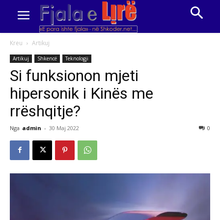
Kreu
Artikuj
Artikuj
Shkencë
Teknologji
Si funksionon mjeti
hipersonik i Kinës me
rrëshqitje?
Nga
admin
-
30 Maj 2022
0