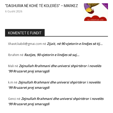
“DASHURIA NË KOHË TË KOLERËS” – MARKEZ
6 Gusht 2026
KOMENTET E FUNDIT
Zijait, në 90-vjetorin e lindjes së tij…
Xhavit.kabili@gmai.com
në
Razijes, 90-vjetorin e lindjes së saj…
Ibrahim
në
Zejnullah Rrahmani dhe universi shpirtëror i novelës
Mali
në
‘99 Rruzaret prej smaragdi
Zejnullah Rrahmani dhe universi shpirtëror i novelës
k.m
në
‘99 Rruzaret prej smaragdi
Zejnullah Rrahmani dhe universi shpirtëror i novelës
Genci
në
‘99 Rruzaret prej smaragdi