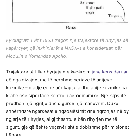
Ky diagram i vitit 1963 tregon një trajektore të rihyrjes së
kapërcyer, që inxhinierët e NASA-s e konsideruan për
Modulin e Komandës Apollo.
Trajektore të tilla rihyrjeje me kapërcim
janë konsideruar
,
që nga dizajnet më të hershme serioze të anijeve
kozmike – madje edhe për kapsula dhe anije kozmike pa
krahë ose sipërfaqe kontrolli aerodinamike. Një kapsulë
prodhon një ngritje dhe siguron një manovrim. Duke
shpërndarë ngarkesat e ngadalësimit dhe ngrohjes në dy
ngjarje të rihyrjes, ai gjithashtu e bën rihyrjen më të
sigurt, gjë që është veçanërisht e dobishme për misionet
hënore.