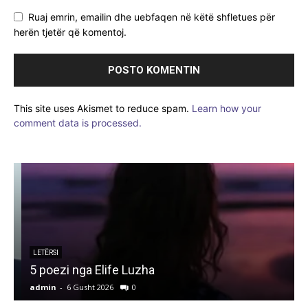
Ruaj emrin, emailin dhe uebfaqen në këtë shfletues për
herën tjetër që komentoj.
This site uses Akismet to reduce spam.
Learn how your
comment data is processed.
LETËRSI
5 poezi nga Elife Luzha
L
admin
-
6 Gusht 2026
0
a