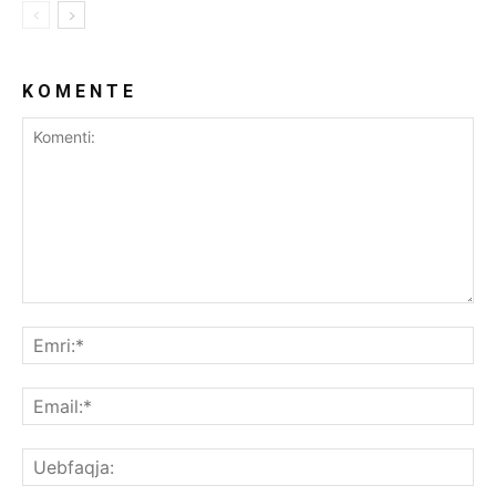
K O M E N T E