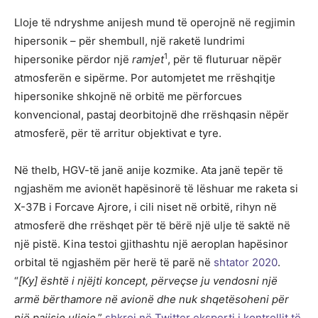
Lloje të ndryshme anijesh mund të operojnë në regjimin
hipersonik – për shembull, një raketë lundrimi
1
hipersonike përdor një
ramjet
, për të fluturuar nëpër
atmosferën e sipërme. Por automjetet me rrëshqitje
hipersonike shkojnë në orbitë me përforcues
konvencional, pastaj deorbitojnë dhe rrëshqasin nëpër
atmosferë, për të arritur objektivat e tyre.
Në thelb, HGV-të janë anije kozmike. Ata janë tepër të
ngjashëm me avionët hapësinorë të lëshuar me raketa si
X-37B i Forcave Ajrore, i cili niset në orbitë, rihyn në
atmosferë dhe rrëshqet për të bërë një ulje të saktë në
një pistë. Kina testoi gjithashtu një aeroplan hapësinor
orbital të ngjashëm për herë të parë në
shtator 2020
.
“
[Ky] është i njëjti koncept, përveçse ju vendosni një
armë bërthamore në avionë dhe nuk shqetësoheni për
një pajisje uljeje
,”
shkroi në Twitter eksperti i kontrollit të