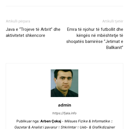
Artikulli përpara
Artikulli tjetër
Java e “Trojeve të Arbrit” dhe
Emra të njohur të futbollit dhe
aktivitetet shkencore
këngës në mbështetje të
shoqatës bamirëse ”Jetimat e
Ballkanit”
admin
https://fjala.info
Publikuar nga:
Arben Çokaj
-
Mësues Fizike & Informatike ::
Gazetar & Analist i pavarur :: Shkrimtar :: Ueb- & Grafikdizajner