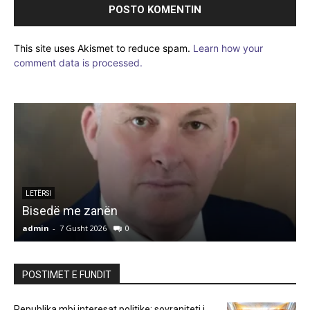
This site uses Akismet to reduce spam.
Learn how your
comment data is processed.
LETËRSI
Bisedë me zanën
admin
-
7 Gusht 2026
0
a
POSTIMET E FUNDIT
Republika mbi interesat politike: sovraniteti i