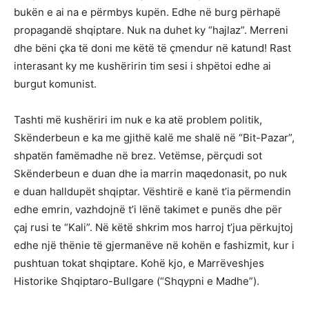
bukën e ai na e përmbys kupën. Edhe në burg përhapë
propagandë shqiptare. Nuk na duhet ky “hajlaz”. Merreni
dhe bëni çka të doni me këtë të çmendur në katund! Rast
interasant ky me kushëririn tim sesi i shpëtoi edhe ai
burgut komunist.
Tashti më kushëriri im nuk e ka atë problem politik,
Skënderbeun e ka me gjithë kalë me shalë në “Bit-Pazar”,
shpatën famëmadhe në brez. Vetëmse, përçudi sot
Skënderbeun e duan dhe ia marrin maqedonasit, po nuk
e duan halldupët shqiptar. Vështirë e kanë t’ia përmendin
edhe emrin, vazhdojnë t’i lënë takimet e punës dhe për
çaj rusi te “Kali”. Në këtë shkrim mos harroj t’jua përkujtoj
edhe një thënie të gjermanëve në kohën e fashizmit, kur i
pushtuan tokat shqiptare. Kohë kjo, e Marrëveshjes
Historike Shqiptaro-Bullgare (“Shqypni e Madhe”).