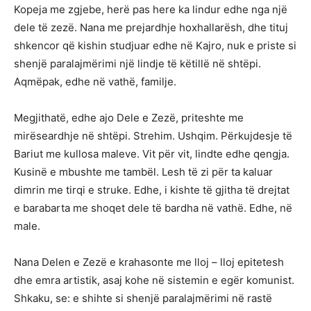
Kopeja me zgjebe, herë pas here ka lindur edhe nga një
dele të zezë. Nana me prejardhje hoxhallarësh, dhe tituj
shkencor që kishin studjuar edhe në Kajro, nuk e priste si
shenjë paralajmërimi një lindje të këtillë në shtëpi.
Aqmëpak, edhe në vathë, familje.
Megjithatë, edhe ajo Dele e Zezë, priteshte me
mirëseardhje në shtëpi. Strehim. Ushqim. Përkujdesje të
Bariut me kullosa maleve. Vit për vit, lindte edhe qengja.
Kusinë e mbushte me tambël. Lesh të zi për ta kaluar
dimrin me tirqi e struke. Edhe, i kishte të gjitha të drejtat
e barabarta me shoqet dele të bardha në vathë. Edhe, në
male.
Nana Delen e Zezë e krahasonte me lloj – lloj epitetesh
dhe emra artistik, asaj kohe në sistemin e egër komunist.
Shkaku, se: e shihte si shenjë paralajmërimi në rastë