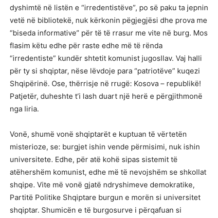
dyshimtë në listën e “irredentistëve”, po së paku ta jepnin
vetë në bibliotekë, nuk kërkonin pëgjegjësi dhe prova me
“biseda informative” për të të rrasur me vite në burg. Mos
flasim këtu edhe për raste edhe më të rënda
“irredentiste” kundër shtetit komunist jugosllav. Vaj halli
për ty si shqiptar, nëse lëvdoje para “patriotëve” kuqezi
Shqipërinë. Ose, thërrisje në rrugë: Kosova – republikë!
Patjetër, duheshte t’i lash duart një herë e përgjithmonë
nga liria.
Vonë, shumë vonë shqiptarët e kuptuan të vërtetën
misterioze, se: burgjet ishin vende përmisimi, nuk ishin
universitete. Edhe, për atë kohë sipas sistemit të
atëhershëm komunist, edhe më të nevojshëm se shkollat
shqipe. Vite më vonë gjatë ndryshimeve demokratike,
Partitë Politike Shqiptare burgun e morën si universitet
shqiptar. Shumicën e të burgosurve i përqafuan si