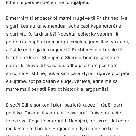
kthenim përshëndetjen me tungjatjeta.
E merrnim si endacak të marrë rrugëve të Prishtinës. Me
siguri, kështu kanë menduar edhe bashkëpunëtorët e
sigurimit. Ku ta di unë?! Ndoshta, edhe: ky veprim i tij
patriotik e shpëtoi nga burgu famëkeq jugosllav. Nuk e di,
a është ende gjallë rrugëve të Prishtinës me kësulë të
bardhë në kokë. Shenjën e Skënderbeut në jaknën e
setres krahëve. Shkaku, se: edhe pse herë pas here
shkoj në Prishtinë, nuk e kam parë atyre rrugëve plot jetë
e kujtime, sot pa baltën e kuqe. Vërtetë, edhe më ka
marrë malli për atë Patriot historik e largpamës!
E sot?! Edhe sot kemi plot “patriotë kuqezi” nëpër parti
politike. Gazeta të varura e “pavarura”. Emisione radio –
televizive. Faqe të internetit. Ndonjëri, në syrret del edhe
me kësulë të bardhë. Shqiponjën dykrenare në ballë.