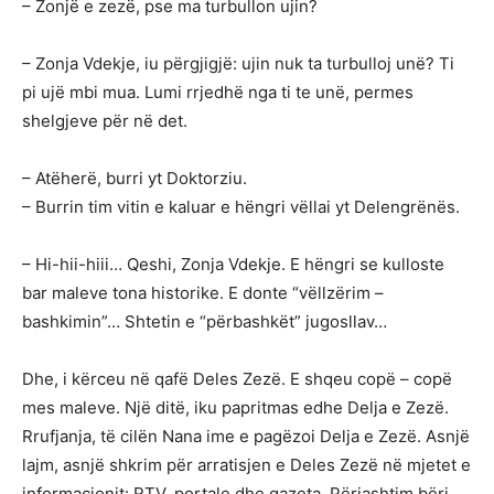
– Zonjë e zezë, pse ma turbullon ujin?
– Zonja Vdekje, iu përgjigjë: ujin nuk ta turbulloj unë? Ti
pi ujë mbi mua. Lumi rrjedhë nga ti te unë, permes
shelgjeve për në det.
– Atëherë, burri yt Doktorziu.
– Burrin tim vitin e kaluar e hëngri vëllai yt Delengrënës.
– Hi-hii-hiii… Qeshi, Zonja Vdekje. E hëngri se kulloste
bar maleve tona historike. E donte “vëllzërim –
bashkimin”… Shtetin e “përbashkët” jugosllav…
Dhe, i kërceu në qafë Deles Zezë. E shqeu copë – copë
mes maleve. Një ditë, iku papritmas edhe Delja e Zezë.
Rrufjanja, të cilën Nana ime e pagëzoi Delja e Zezë. Asnjë
lajm, asnjë shkrim për arratisjen e Deles Zezë në mjetet e
informacionit: RTV, portale dhe gazeta. Përjashtim bëri