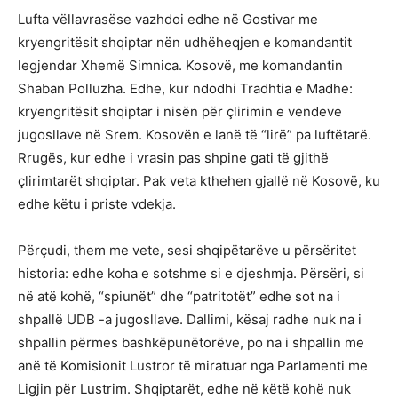
Lufta vëllavrasëse vazhdoi edhe në Gostivar me
kryengritësit shqiptar nën udhëheqjen e komandantit
legjendar Xhemë Simnica. Kosovë, me komandantin
Shaban Polluzha. Edhe, kur ndodhi Tradhtia e Madhe:
kryengritësit shqiptar i nisën për çlirimin e vendeve
jugosllave në Srem. Kosovën e lanë të “lirë” pa luftëtarë.
Rrugës, kur edhe i vrasin pas shpine gati të gjithë
çlirimtarët shqiptar. Pak veta kthehen gjallë në Kosovë, ku
edhe këtu i priste vdekja.
Përçudi, them me vete, sesi shqipëtarëve u përsëritet
historia: edhe koha e sotshme si e djeshmja. Përsëri, si
në atë kohë, “spiunët” dhe “patritotët” edhe sot na i
shpallë UDB -a jugosllave. Dallimi, kësaj radhe nuk na i
shpallin përmes bashkëpunëtorëve, po na i shpallin me
anë të Komisionit Lustror të miratuar nga Parlamenti me
Ligjin për Lustrim. Shqiptarët, edhe në këtë kohë nuk