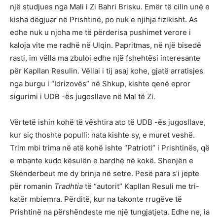
një studjues nga Mali i Zi Bahri Brisku. Emër të cilin unë e
kisha dëgjuar në Prishtinë, po nuk e njihja fizikisht. As
edhe nuk u njoha me të përderisa pushimet verore i
kaloja vite me radhë në Ulqin. Papritmas, në një bisedë
rasti, im vëlla ma zbuloi edhe një fshehtësi interesante
për Kapllan Resulin. Vëllai i tij asaj kohe, gjatë arratisjes
nga burgu i “Idrizovës” në Shkup, kishte qenë epror
sigurimi i UDB -ës jugosllave në Mal të Zi.
Vërtetë ishin kohë të vështira ato të UDB -ës jugosllave,
kur siç thoshte populli: nata kishte sy, e muret veshë.
Trim mbi trima në atë kohë ishte “Patrioti” i Prishtinës, që
e mbante kudo kësulën e bardhë në kokë. Shenjën e
Skënderbeut me dy brinja në setre. Pesë para s’i jepte
për romanin
Tradhtia
të “autorit” Kapllan Resuli me tri-
katër mbiemra. Përditë, kur na takonte rrugëve të
Prishtinë na përshëndeste me një tungjatjeta. Edhe ne, ia