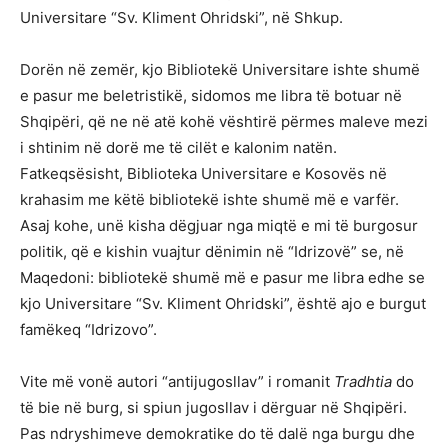
Universitare “Sv. Kliment Ohridski”, në Shkup.
Dorën në zemër, kjo Bibliotekë Universitare ishte shumë
e pasur me beletristikë, sidomos me libra të botuar në
Shqipëri, që ne në atë kohë vështirë përmes maleve mezi
i shtinim në dorë me të cilët e kalonim natën.
Fatkeqsësisht, Biblioteka Universitare e Kosovës në
krahasim me këtë bibliotekë ishte shumë më e varfër.
Asaj kohe, unë kisha dëgjuar nga miqtë e mi të burgosur
politik, që e kishin vuajtur dënimin në “Idrizovë” se, në
Maqedoni: bibliotekë shumë më e pasur me libra edhe se
kjo Universitare “Sv. Kliment Ohridski”, është ajo e burgut
famëkeq “Idrizovo”.
Vite më vonë autori “antijugosllav” i romanit
Tradhtia
do
të bie në burg, si spiun jugosllav i dërguar në Shqipëri.
Pas ndryshimeve demokratike do të dalë nga burgu dhe