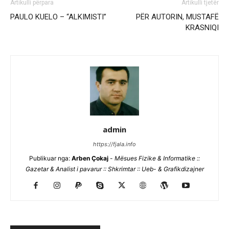
Artikulli përpara
Artikulli tjetër
PAULO KUELO – “ALKIMISTI”
PËR AUTORIN, MUSTAFË
KRASNIQI
admin
https://fjala.info
Publikuar nga:
Arben Çokaj
-
Mësues Fizike & Informatike ::
Gazetar & Analist i pavarur :: Shkrimtar :: Ueb- & Grafikdizajner