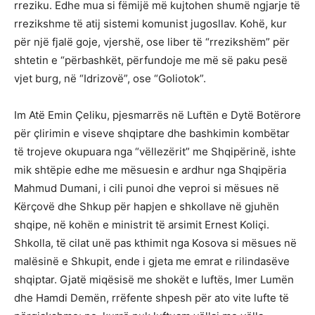
rreziku. Edhe mua si fëmijë më kujtohen shumë ngjarje të
rrezikshme të atij sistemi komunist jugosllav. Kohë, kur
për një fjalë goje, vjershë, ose liber të “rrezikshëm” për
shtetin e “përbashkët, përfundoje me më së paku pesë
vjet burg, në “Idrizovë”, ose “Goliotok”.
Im Atë Emin Ҫeliku, pjesmarrës në Luftën e Dytë Botërore
për çlirimin e viseve shqiptare dhe bashkimin kombëtar
të trojeve okupuara nga “vëllezërit” me Shqipërinë, ishte
mik shtëpie edhe me mësuesin e ardhur nga Shqipëria
Mahmud Dumani, i cili punoi dhe veproi si mësues në
Kërçovë dhe Shkup për hapjen e shkollave në gjuhën
shqipe, në kohën e ministrit të arsimit Ernest Koliçi.
Shkolla, të cilat unë pas kthimit nga Kosova si mësues në
malësinë e Shkupit, ende i gjeta me emrat e rilindasëve
shqiptar. Gjatë miqësisë me shokët e luftës, Imer Lumën
dhe Hamdi Demën, rrëfente shpesh për ato vite lufte të