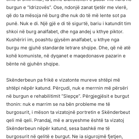
burgun e “Idrizovës”. Ose, ndonjë zanat tjetër me vlerë,
që do ta mësoja në burg dhe nuk do të më lente sot pa
punë. Nuk e di. Një gjë e di të sigurtë, bariu i katundit tim
shkoi në burg analfabet, dhe nga andej u kthye piktor.
Kushëriri im, poashtu gjysëm analfabet, u kthye nga
burgu me gjuhë standarde letrare shqipe. Dhe, që në atë
kohë komuniste, në dyqanet e maqedonasve pazarin e
bënte në gjuhën shqipe.
Skënderbeun pa frikë e vizatonte mureve shtëpi më
shtëpi nëpër katund. Përçudi, nuk e merrnin më përsëri
në burgun e rehabilitimit “Slepçe”. Përgjegjësit e burgut
thonin: nuk e marrim se na bën probleme me të
burgosurit, i mëson ta vizatojnë portretin e Skënderbeut
qeli më qeli. Prandaj, më e arsyeshme është ta vizatoj
Skënderbeun nëpër katund, sesa bashkë me të
burgosurit në qelitë e burgut. Ne ia sigurojmë fjetjen,