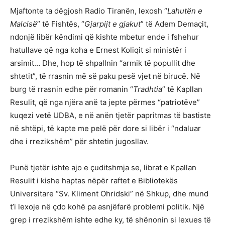
Mjaftonte ta dëgjosh Radio Tiranën, lexosh “
Lahutën e
Malcisë
” të Fishtës, “
Gjarpijt e gjakut
” të Adem Demaçit,
ndonjë libër këndimi që kishte mbetur ende i fshehur
hatullave që nga koha e Ernest Koliqit si ministër i
arsimit… Dhe, hop të shpallnin “armik të popullit dhe
shtetit”, të rrasnin më së paku pesë vjet në birucë. Në
burg të rrasnin edhe për romanin “
Tradhtia
” të Kapllan
Resulit, që nga njëra anë ta jepte përmes “patriotëve”
kuqezi vetë UDBA, e në anën tjetër papritmas të bastiste
në shtëpi, të kapte me pelë për dore si libër i “ndaluar
dhe i rrezikshëm” për shtetin jugosllav.
Punë tjetër ishte ajo e çuditshmja se, librat e Kpallan
Resulit i kishe haptas nëpër raftet e Bibliotekës
Universitare “Sv. Kliment Ohridski” në Shkup, dhe mund
t’i lexoje në çdo kohë pa asnjëfarë problemi politik. Një
grep i rrezikshëm ishte edhe ky, të shënonin si lexues të