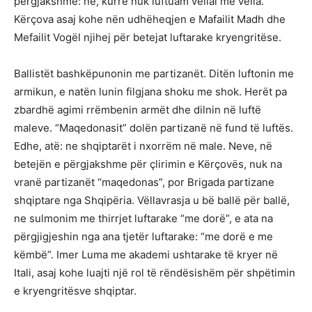
përgjakshme: ne, kurrë nuk luftuam vëllai me vëlla.
Kërçova asaj kohe nën udhëheqjen e Mafailit Madh dhe
Mefailit Vogël njihej për betejat luftarake kryengritëse.
Ballistët bashkëpunonin me partizanët. Ditën luftonin me
armikun, e natën lunin filgjana shoku me shok. Herët pa
zbardhë agimi rrëmbenin armët dhe dilnin në luftë
maleve. “Maqedonasit” dolën partizanë në fund të luftës.
Edhe, atë: ne shqiptarët i nxorrëm në male. Neve, në
betejën e përgjakshme për çlirimin e Kërçovës, nuk na
vranë partizanët “maqedonas”, por Brigada partizane
shqiptare nga Shqipëria. Vëllavrasja u bë ballë për ballë,
ne sulmonim me thirrjet luftarake “me dorë”, e ata na
përgjigjeshin nga ana tjetër luftarake: “me dorë e me
këmbë”. Imer Luma me akademi ushtarake të kryer në
Itali, asaj kohe luajti një rol të rëndësishëm për shpëtimin
e kryengritësve shqiptar.