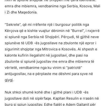
emra dhe mbiemra, vendbanime nga Serbia, Kosova, Mali
i Zi dhe Maqedonia.
“Sekrete”, që mi rrëfente një i burgosur politik nga
Kërçova që e kishte vuajtur dënimin në “Burrel”, i nxjerrë
si spiunë nga Serbia në Shqipëri. Përçudi, të gjithë neve
spiunëve të UDB -ës jugosllave na zbulonte një epror i
sigurimit shqiptar nga Mitrovica e Kosovës. Ai shpesh e
kalonte kufirin ilegalisht në jugosllavi, dhe pasi na
zbulonte si spiunë jugosllav me emra dhe mbiemra të
vërtetë, vendbanime nga ku vinim si “patriotë”
antijugosllav, na e përplaste me dëshmi para syve në
gjygj.
Nuk shkoi shumë kohë dhe i gjithë plani i UDB -ës
jugosllave doli në sipërfaqe. Kapllan Resulin e rrasën në
burg si spiun jugosllav. Edhe fjalët e Adem Gajtanit për