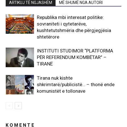
ARTIKUJ TË NGJASHËM
MË SHUMË NGA AUTORI
Republika mbi interesat politike:
sovraniteti i qytetarëve,
kushtetutshmëria dhe përgjegjësia
shtetërore
INSTITUTI STUDIMOR “PLATFORMA
PËR REFERENDUM KOMBËTAR” –
TIRANË
Tirana nuk kishte
shkrimtarë/publicistë… – thonë ende
komunistët e tollonave
K O M E N T E