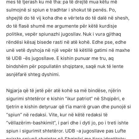
mes të tjerash ku më tha: pa të drejtë mua këtu më
sulmojnë si spiun e tradhtar i shokut të penës. Po,
shpejtë do të vij koha dhe e vërteta do të dalë në shesh,
do të flasë shumë me argumente për këtë kurdisje
politike, vepër spiunazhi jugosllav. Nuk i vura gjithaq
rëndësi kësaj bisede rasti në atë kohë. Edhe pse, edhe
unë vetë dyshoja në një vepër të këtillë gatimi në maxhe
të UDB -ës jugosllave. E kishin punuar me tru, aq
bindshëm për popullatën shqiptare, saqë nuk të lente
asnjëfarë shteg dyshimi.
Ngjarja që të jetë për atë kohë sa më bindëse, njërin
sigurimi shtetëror e kishin “ikur patriot” në Shqipëri, e
tjetrin e kishin detyruar që t’ia marrë gruan dhe punojë si
“spiun” në redaksi. Vite, kur në këtë redaksi të
“vëllazërim-bashkimit”, i pari dhe i dyti jo, po i treti ishte
spiun i sigurimit shtetëror. UDB -a jugosllave pas Lufte
nxirrte spiunë shqiptar në Shqipëri me tjera identitete: