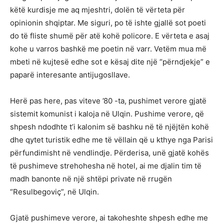
këtë kurdisje me aq mjeshtri, dolën të vërteta për
opinionin shqiptar. Me siguri, po të ishte gjallë sot poeti
do të fliste shumë për atë kohë policore. E vërteta e asaj
kohe u varros bashkë me poetin në varr. Vetëm mua më
mbeti në kujtesë edhe sot e kësaj dite një “përndjekje” e
paparë interesante antijugosllave.
Herë pas here, pas viteve ’80 -ta, pushimet verore gjatë
sistemit komunist i kaloja në Ulqin. Pushime verore, që
shpesh ndodhte t’i kalonim së bashku në të njëjtën kohë
dhe qytet turistik edhe me të vëllain që u kthye nga Parisi
përfundimisht në vendlindje. Përderisa, unë gjatë kohës
të pushimeve strehohesha në hotel, ai me djalin tim të
madh banonte në një shtëpi private në rrugën
“Resulbegoviç”, në Ulqin.
Gjatë pushimeve verore, ai takoheshte shpesh edhe me