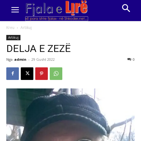
Kreu
Artikuj
Artikuj
DELJA E ZEZË
Nga
admin
-
29 Gusht 2022
0