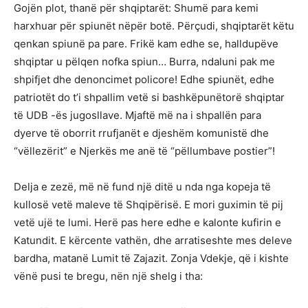
Gojën plot, thanë për shqiptarët: Shumë para kemi
harxhuar për spiunët nëpër botë. Përçudi, shqiptarët këtu
qenkan spiunë pa pare. Frikë kam edhe se, halldupëve
shqiptar u pëlqen nofka spiun… Burra, ndaluni pak me
shpifjet dhe denoncimet policore! Edhe spiunët, edhe
patriotët do t’i shpallim vetë si bashkëpunëtorë shqiptar
të UDB -ës jugosllave. Mjaftë më na i shpallën para
dyerve të oborrit rrufjanët e djeshëm komunistë dhe
“vëllezërit” e Njerkës me anë të “pëllumbave postier”!
Delja e zezë, më në fund një ditë u nda nga kopeja të
kullosë vetë maleve të Shqipërisë. E mori guximin të pij
vetë ujë te lumi. Herë pas here edhe e kalonte kufirin e
Katundit. E kërcente vathën, dhe arratiseshte mes deleve
bardha, matanë Lumit të Zajazit. Zonja Vdekje, që i kishte
vënë pusi te bregu, nën një shelg i tha: