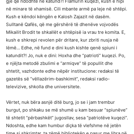
gjë që ndodhte në katund?! Flamurin kuqezi, kush e hipi
në minare të xhamisë. Cili mbante armë pa leje në shtëpi.
Kush e këndoi këngën e Kalosh Zajazit në dasëm.
Sulltanë Qafës, që me gërshërë të dhenëve vojvodës
Mikailit Brodit te shkallët e shtëpisë ia vrau tre komita. E,
kush e shkrepi revolen për dritare, kur zbriti nusja në
lëmë… Edhe, në fund e dini kush kishte qenë spiuni i
katundit?! Jo, nuk e dini: Hoxha dhe “patrioti” kuqezi. Po,
e njëjta metodë zbulimi e “armiqve” të popullit dhe
shtetit, vazhdonte edhe nëpër institucione: redaksi të
gazetës së “vëllazërim-bashkimit”, redaksi radio-
televizive, shkolla dhe universitete.
Vërtet, nuk bëra asnjë ditë burg, jo se i jam trembur
burgut, po shkaku se më shumë u kam besuar “spiunëve”
të shtetit “përbashkët” jugosllav, sesa “patriotëve kuqezi”.
Ndoshta, edhe kam humbur diçka të vlefshme në jetën
time si shkrimtar, ta zëmë bibliotekën e pasur me libra në