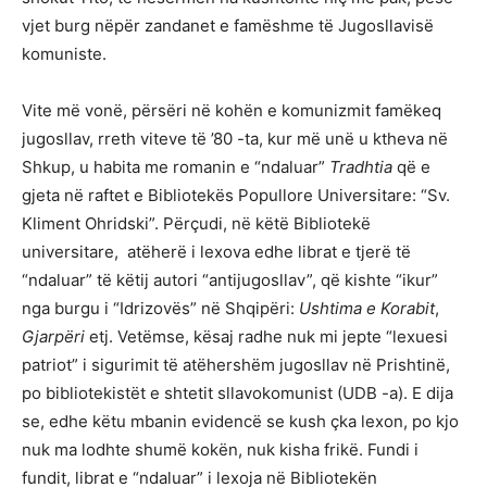
vjet burg nëpër zandanet e famëshme të Jugosllavisë
komuniste.
Vite më vonë, përsëri në kohën e komunizmit famëkeq
jugosllav, rreth viteve të ’80 -ta, kur më unë u ktheva në
Shkup, u habita me romanin e “ndaluar”
Tradhtia
që e
gjeta në raftet e Bibliotekës Popullore Universitare: “Sv.
Kliment Ohridski”. Përçudi, në këtë Bibliotekë
universitare, atëherë i lexova edhe librat e tjerë të
“ndaluar” të këtij autori “antijugosllav”, që kishte “ikur”
nga burgu i “Idrizovës” në Shqipëri:
Ushtima e Korabit
,
Gjarpëri
etj. Vetëmse, kësaj radhe nuk mi jepte “lexuesi
patriot” i sigurimit të atëhershëm jugosllav në Prishtinë,
po bibliotekistët e shtetit sllavokomunist (UDB -a). E dija
se, edhe këtu mbanin evidencë se kush çka lexon, po kjo
nuk ma lodhte shumë kokën, nuk kisha frikë. Fundi i
fundit, librat e “ndaluar” i lexoja në Bibliotekën