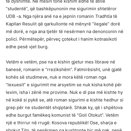
të dyshimtë. Në mesin tonë kishim edhe të atillë
“studentë”, që bashkëpunonin me sigurimin shtetëror
UDB -a. Nga njëra anë na e jepnin romanin
Tradhtia
të
Kapllan Resulit që qarkullonte në mënyrë “ilegale” dorë
më dorë, e nga ana tjetër të nesërmen na denonconin në
polici. Përmëtepër, përveç çotekut i hanim kotnasikoti
edhe pesë vjet burg.
Vetëm e vetëm, pse na e kishin gjetur mes librave në
banesë, romanin e “rrezikshëm”. Fatmirësisht, unë gjatë
kohës së studimeve, nuk e mora këtë roman nga
“lexuesit” e sigurimit me arsyetim se nuk kisha kohë për
lexim, isha i zënë me provime. Nuk e di pse më kishte hy
në kokë si pykë se, atë roman sigurimi e kishte hedhur si
grep për ne studentët shqiptarë. Shkak ky, që i shpëtova
edhe burgut famëkeq komunist të “Goli Otokut”. Vetëm
një e thirrur në rrugë: Kosova republikë! Ose, sharja e
shokut Tito, të nesërmen na kushtonte hiç më pak, pesë