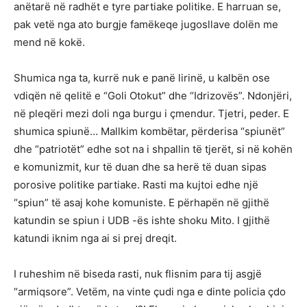
anëtarë në radhët e tyre partiake politike. E harruan se,
pak vetë nga ato burgje famëkeqe jugosllave dolën me
mend në kokë.
Shumica nga ta, kurrë nuk e panë lirinë, u kalbën ose
vdiqën në qelitë e “Goli Otokut” dhe “Idrizovës”. Ndonjëri,
në pleqëri mezi doli nga burgu i çmendur. Tjetri, peder. E
shumica spiunë… Mallkim kombëtar, përderisa “spiunët”
dhe “patriotët” edhe sot na i shpallin të tjerët, si në kohën
e komunizmit, kur të duan dhe sa herë të duan sipas
porosive politike partiake. Rasti ma kujtoi edhe një
“spiun” të asaj kohe komuniste. E përhapën në gjithë
katundin se spiun i UDB -ës ishte shoku Mito. I gjithë
katundi iknim nga ai si prej dreqit.
I ruheshim në biseda rasti, nuk flisnim para tij asgjë
“armiqsore”. Vetëm, na vinte çudi nga e dinte policia çdo