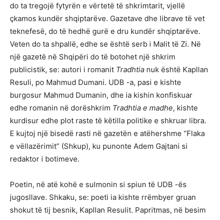
do ta tregojë fytyrën e vërtetë të shkrimtarit, vjellë
çkamos kundër shqiptarëve. Gazetave dhe librave të vet
teknefesë, do të hedhë gurë e dru kundër shqiptarëve.
Veten do ta shpallë, edhe se është serb i Malit të Zi. Në
një gazetë në Shqipëri do të botohet një shkrim
publicistik, se: autori i romanit
Tradhtia
nuk është Kapllan
Resuli, po Mahmud Dumani. UDB -a, pasi e kishte
burgosur Mahmud Dumanin, dhe ia kishin konfiskuar
edhe romanin në dorëshkrim
Tradhtia e madhe
, kishte
kurdisur edhe plot raste të këtilla politike e shkruar libra.
E kujtoj një bisedë rasti në gazetën e atëhershme “Flaka
e vëllazërimit” (Shkup), ku punonte Adem Gajtani si
redaktor i botimeve.
Poetin, në atë kohë e sulmonin si spiun të UDB -ës
jugosllave. Shkaku, se: poeti ia kishte rrëmbyer gruan
shokut të tij besnik, Kapllan Resulit. Papritmas, në besim