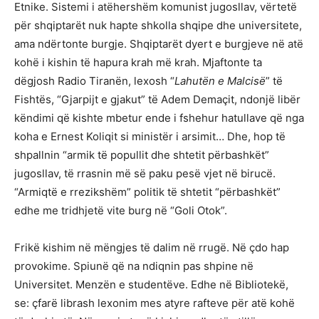
Etnike. Sistemi i atëhershëm komunist jugosllav, vërtetë
për shqiptarët nuk hapte shkolla shqipe dhe universitete,
ama ndërtonte burgje. Shqiptarët dyert e burgjeve në atë
kohë i kishin të hapura krah më krah. Mjaftonte ta
dëgjosh Radio Tiranën, lexosh “
Lahutën e Malcisë
” të
Fishtës, “Gjarpijt e gjakut” të Adem Demaçit, ndonjë libër
këndimi që kishte mbetur ende i fshehur hatullave që nga
koha e Ernest Koliqit si ministër i arsimit… Dhe, hop të
shpallnin “armik të popullit dhe shtetit përbashkët”
jugosllav, të rrasnin më së paku pesë vjet në birucë.
“Armiqtë e rrezikshëm” politik të shtetit “përbashkët”
edhe me tridhjetë vite burg në “Goli Otok”.
Frikë kishim në mëngjes të dalim në rrugë. Në çdo hap
provokime. Spiunë që na ndiqnin pas shpine në
Universitet. Menzën e studentëve. Edhe në Bibliotekë,
se: çfarë librash lexonim mes atyre rafteve për atë kohë