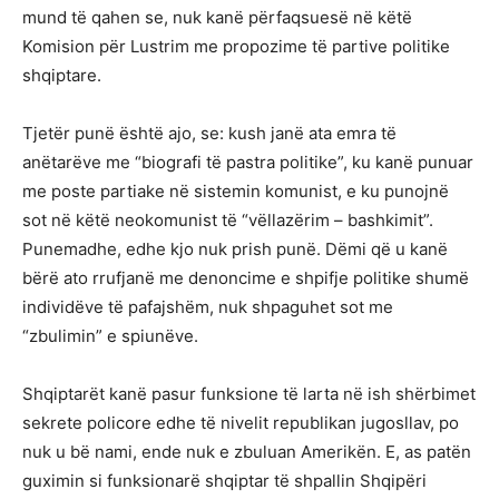
mund të qahen se, nuk kanë përfaqsuesë në këtë
Komision për Lustrim me propozime të partive politike
shqiptare.
Tjetër punë është ajo, se: kush janë ata emra të
anëtarëve me “biografi të pastra politike”, ku kanë punuar
me poste partiake në sistemin komunist, e ku punojnë
sot në këtë neokomunist të “vëllazërim – bashkimit”.
Punemadhe, edhe kjo nuk prish punë. Dëmi që u kanë
bërë ato rrufjanë me denoncime e shpifje politike shumë
individëve të pafajshëm, nuk shpaguhet sot me
“zbulimin” e spiunëve.
Shqiptarët kanë pasur funksione të larta në ish shërbimet
sekrete policore edhe të nivelit republikan jugosllav, po
nuk u bë nami, ende nuk e zbuluan Amerikën. E, as patën
guximin si funksionarë shqiptar të shpallin Shqipëri