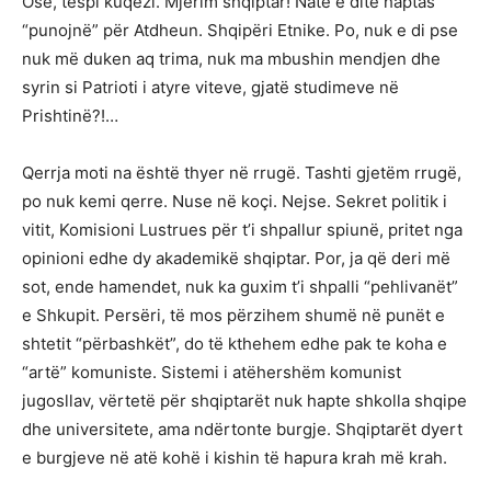
Ose, tespi kuqezi. Mjerim shqiptar! Natë e ditë haptas
“punojnë” për Atdheun. Shqipëri Etnike. Po, nuk e di pse
nuk më duken aq trima, nuk ma mbushin mendjen dhe
syrin si Patrioti i atyre viteve, gjatë studimeve në
Prishtinë?!…
Qerrja moti na është thyer në rrugë. Tashti gjetëm rrugë,
po nuk kemi qerre. Nuse në koçi. Nejse. Sekret politik i
vitit, Komisioni Lustrues për t’i shpallur spiunë, pritet nga
opinioni edhe dy akademikë shqiptar. Por, ja që deri më
sot, ende hamendet, nuk ka guxim t’i shpalli “pehlivanët”
e Shkupit. Persëri, të mos përzihem shumë në punët e
shtetit “përbashkët”, do të kthehem edhe pak te koha e
“artë” komuniste. Sistemi i atëhershëm komunist
jugosllav, vërtetë për shqiptarët nuk hapte shkolla shqipe
dhe universitete, ama ndërtonte burgje. Shqiptarët dyert
e burgjeve në atë kohë i kishin të hapura krah më krah.