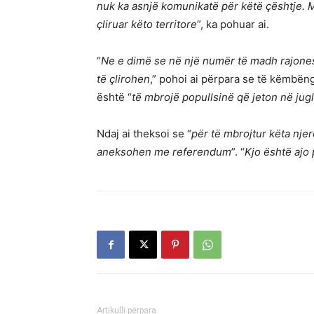
nuk ka asnjë komunikatë për këtë çështje. 
çliruar këto territore
”, ka pohuar ai.
“
Ne e dimë se në një numër të madh rajonesh
të çlirohen
,” pohoi ai përpara se të këmbën
është “
të mbrojë popullsinë që jeton në jug
Ndaj ai theksoi se “
për të mbrojtur këta nje
aneksohen me referendum
”. “
Kjo është ajo 
Artikulli përpara