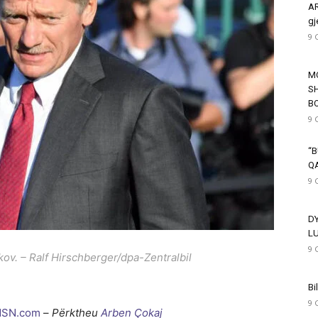
AR
gj
9 
M
SH
B
9 
“B
Q
9 
D
L
9 
skov. – Ralf Hirschberger/dpa-Zentralbil
Bi
9 
SN.com
–
Përktheu
Arben Çokaj