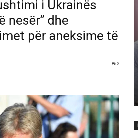
ushtimi i Ukrainës
ë nesër” dhe
imet për aneksime të
0