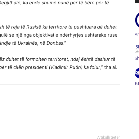
Megjithatë, ka ende shumë punë për të bërë për të
 të reja të Rusisë ka territore të pushtuara që duhet
A
gulë se një nga objektivat e ndërhyrjes ushtarake ruse
lindje të Ukrainës, në Donbas
.”
S
rëz duhet të formohen territoret, ndaj është dashur të
për të cilën presidenti (Vladimir Putin) ka folur
,” tha ai.
B
Artikulli tjetër