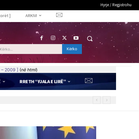
Hyrje / Regjistrohu
torët ]
ARKIVI
Kërko
Kërko...
 – 2009 ]
(
në html
)
Ë
RRETH “FJALA E LIRË”