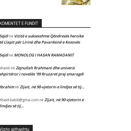
KOMENTET E FUNDIT
Sejdi
Vizitë e suksesshme Qëndresës heroike
në
të Llapit për Lirinë dhe Pavarësinë e Kosovës
Sejdi
MONOLOG I HASAN RAMADANIT
në
Zejnullah Rrahmani dhe universi
xhaviti
në
shpirtëror i novelës ‘99 Rruzaret prej smaragdi
Ibrahim
Zijait, në 90-vjetorin e lindjes së tij…
në
Zijait, në 90-vjetorin e
Xhavit.kabili@gmai.com
në
lindjes së tij…
Vizito gjithashtu