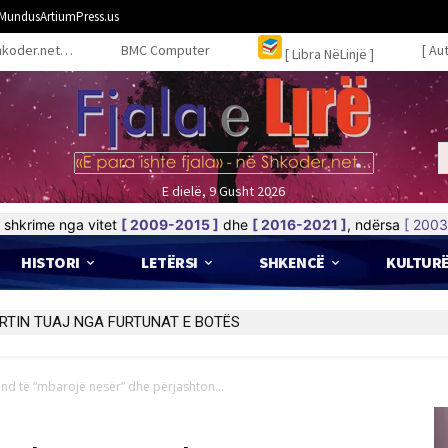
MundusArtiumPress.us
hkoder.net…
BMC Computer
[ Au
[ Libra NëLinjë ]
E dielë, 9 Gusht 2026
shkrime nga vitet
[ 2009-2015 ]
dhe
[ 2016-2021 ]
, ndërsa
[ 2003
HISTORI
LETËRSI
SHKENCË
KULTUR
RTIN TUAJ NGA FURTUNAT E BOTËS
und të “mbarojë nesër” dhe përjashton...