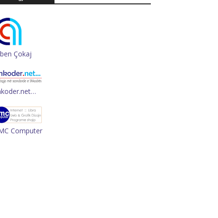
rben Çokaj
hkoder.net…
MC Computer