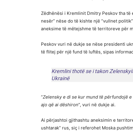
Zëdhënësi i Kremlinit Dmitry Peskov tha të 
nesër” nëse do të kishte një “vullnet politi
aneksime të mëtejshme të territoreve për 
Peskov vuri në dukje se nëse presidenti ukr
të flitej për një fund të luftës, sipas infor
Kremlini thotë se i takon Zelenskyi
Ukrainë
“
Zelensky e di se kur mund të përfundojë e 
ajo që ai dëshiron
”, vuri në dukje ai.
Ai përjashtoi gjithashtu aneksimin e territo
ushtarak” rus, siç i referohet Moska pushtim