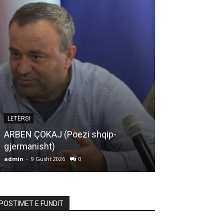
ARTIKUJ
LETËRSI
MOS E TURBU
ARBEN ÇOKAJ (Poezi shqip-
SHPIRTIN TUA
gjermanisht)
BOTËS
admin
-
9 Gusht 2026
0
admin
-
9 Gusht 20
POSTIMET E FUNDIT