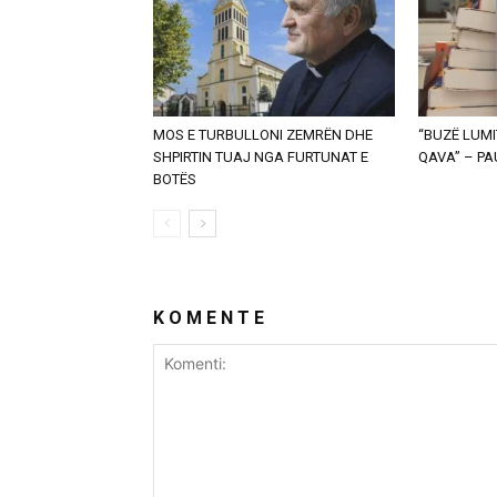
MOS E TURBULLONI ZEMRËN DHE
“BUZË LUMI
SHPIRTIN TUAJ NGA FURTUNAT E
QAVA” – P
BOTËS
K O M E N T E