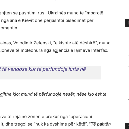
enjten se pushtimi rus i Ukrainës mund të “mbarojë
k” nga ana e Kievit dhe përjashtoi bisedimet për
momentin.
ainas, Volodimir Zelenski, “e kishte atë dëshirë”, mund
macioneve të mbledhura nga agjencia e lajmeve Interfax.
t të vendosë kur të përfundojë lufta në
gjithë kjo: mund të përfundojë nesër, nëse kjo është
reve të reja në zonën e prekur nga “operacioni
it, dhe tregoi se “nuk ka dyshime për këtë”. “
Të paktën