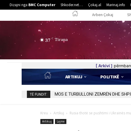
Dizajni nga
BMC Computer
Shkoder.net…
Çokaj.al
Marinaj.info
Arben Çokaj
S
37
C
Tirana
[ Arkivi ]
përmban 
ARTIKUJ
POLITIKË
MOS E TURBULLONI ZEMRËN DHE SHPI
TË FUNDIT:
Kreu
Artikuj
Rusia thotë se pushtimi i Ukrainës m
Artikuj
Lajme