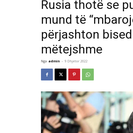
Rusia thotë se p
mund të “mbaroj
përjashton bised
mëtejshme
Nga
admin
-
9 Dhjetor 2022