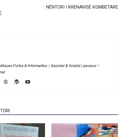
NËNTORI I KRENARISË KOMBËTARE
Ë
Mësues Fizike & Informatike :: Gazetar & Analist i pavarur ::
jner
TORI