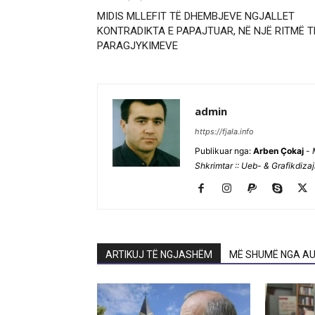
MIDIS MLLEFIT TË DHEMBJEVE NGJALLET
KONTRADIKTA E PAPAJTUAR, NË NJË RITMË T
PARAGJYKIMEVE
admin
https://fjala.info
Publikuar nga:
Arben Çokaj
-
Shkrimtar :: Ueb- & Grafikdiza
ARTIKUJ TË NGJASHËM
MË SHUMË NGA AU