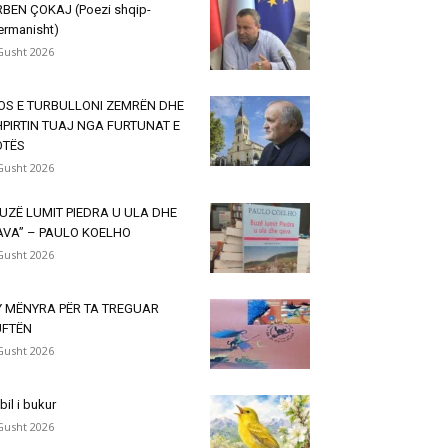
BEN ÇOKAJ (Poezi shqip-
ermanisht)
Gusht 2026
OS E TURBULLONI ZEMRËN DHE
PIRTIN TUAJ NGA FURTUNAT E
OTËS
Gusht 2026
UZË LUMIT PIEDRA U ULA DHE
AVA” – PAULO KOELHO
Gusht 2026
Y MËNYRA PËR TA TREGUAR
UFTËN
Gusht 2026
lbil i bukur
Gusht 2026