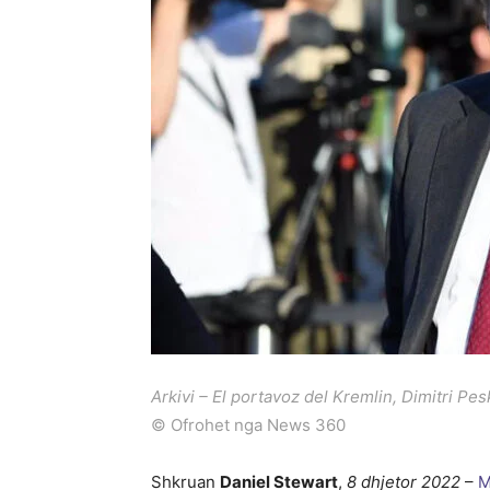
Arkivi – El portavoz del Kremlin, Dimitri Pe
© Ofrohet nga News 360
Shkruan
Daniel Stewart
,
8 dhjetor 2022
–
M