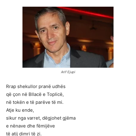
Arif Ejupi
Rrap shekullor pranë udhës
që çon në Bllacë e Toplicë,
në tokën e të parëve të mi.
Atje ku ende,
sikur nga varret, dëgjohet gjëma
e nënave dhe fëmijëve
të atij dimri të zi.