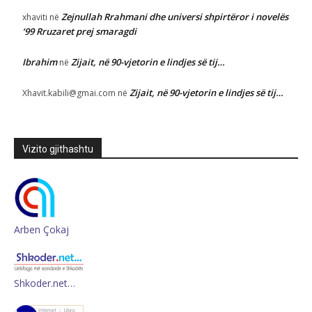
Zejnullah Rrahmani dhe universi shpirtëror i novelës
xhaviti
në
‘99 Rruzaret prej smaragdi
Ibrahim
Zijait, në 90-vjetorin e lindjes së tij…
në
Zijait, në 90-vjetorin e lindjes së tij…
Xhavit.kabili@gmai.com
në
Vizito gjithashtu
Arben Çokaj
Shkoder.net…