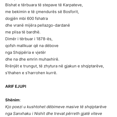
Bishat e tërbuara të stepave të Karpateve,
me bekimin e të çmendurës së Bosforit,
dogjën mbi 600 fshatra
dhe vranë mijëra pellazgo-dardanë
me plisa të bardhë.
Dimër i tërbuar i 1878-ës,
qofsh mallkuar që na dëbove
nga Shqipëria e vjetër
dhe na dhe emrin muhaxhirë.
Rrënjët e trungut, të zhytura në gjakun e shqiptarëve,
s’thahen e s’harrohen kurrë.
ARIF EJUPI
Shënim
:
Kjo poezi u kushtohet dëbimeve masive të shqiptarëve
nga Sanxhaku i Nishit dhe trevat përreth gjatë viteve