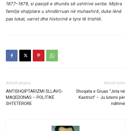
1877–1878, si pasojë e dhunës së ushtrive serbe. Mijëra
familje shqiptare u shndërruan në muhaxhirë, duke lënë
pas tokat, varret dhe historinë e tyre të trishtë.
Artikulli përpara
Artikulli tjetër
ANTISHQIPTARIZMI SLLAVO-
Shoqata e Gruas “Jeta në
MAQEDONAS – POLITIKË
Kastriot” – Ju lutemi për
SHTETËRORE
ndihmë