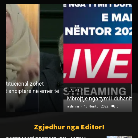
ë
LAJME
Mbrojtje nga tymi i duhanit & lënia e duhanit
admin
-
13 Nëntor 2022
0
a
Zgjedhur nga EditorI