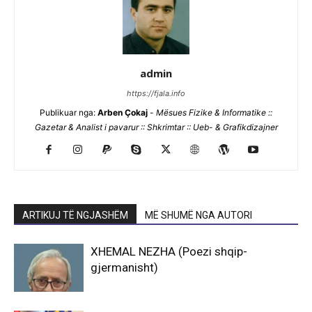
admin
https://fjala.info
Publikuar nga:
Arben Çokaj
-
Mësues Fizike & Informatike ::
Gazetar & Analist i pavarur :: Shkrimtar :: Ueb- & Grafikdizajner
ARTIKUJ TË NGJASHËM
MË SHUMË NGA AUTORI
XHEMAL NEZHA (Poezi shqip-
gjermanisht)