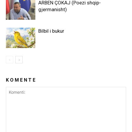
ARBEN ÇOKAJ (Poezi shqip-
gjermanisht)
Bilbil i bukur
K O M E N T E