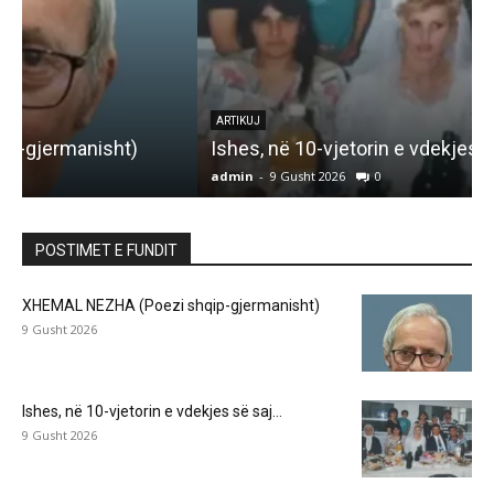
K
ARTIKUJ
Ishes, në 10-vjetorin e vdekjes së saj…
admin
-
9 Gusht 2026
0
a
POSTIMET E FUNDIT
XHEMAL NEZHA (Poezi shqip-gjermanisht)
9 Gusht 2026
Ishes, në 10-vjetorin e vdekjes së saj…
9 Gusht 2026