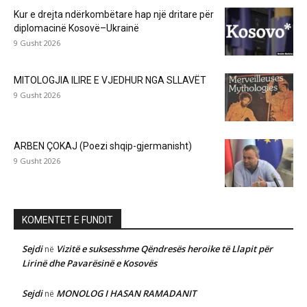
Kur e drejta ndërkombëtare hap një dritare për
diplomacinë Kosovë–Ukrainë
9 Gusht 2026
MITOLOGJIA ILIRE E VJEDHUR NGA SLLAVËT
9 Gusht 2026
ARBEN ÇOKAJ (Poezi shqip-gjermanisht)
9 Gusht 2026
KOMENTET E FUNDIT
Sejdi
Vizitë e suksesshme Qëndresës heroike të Llapit për
në
Lirinë dhe Pavarësinë e Kosovës
Sejdi
MONOLOG I HASAN RAMADANIT
në