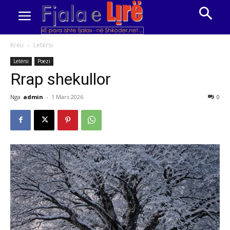
Kreu
Letërsi
Letërsi
Poezi
Rrap shekullor
Nga
admin
-
1 Mars 2026
0