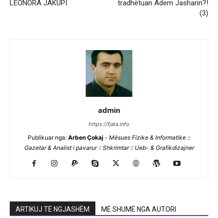
LEONORA JAKUPI
tradhëtuan Adem Jasharin?!
(3)
admin
https://fjala.info
Publikuar nga:
Arben Çokaj
-
Mësues Fizike & Informatike ::
Gazetar & Analist i pavarur :: Shkrimtar :: Ueb- & Grafikdizajner
ARTIKUJ TË NGJASHËM
MË SHUMË NGA AUTORI