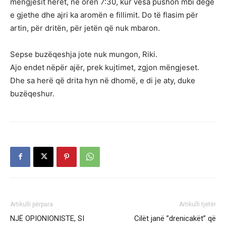
mëngjesit herët, në orën 7:30, kur vesa pushon mbi degë
e gjethe dhe ajri ka aromën e fillimit. Do të flasim për
artin, për dritën, për jetën që nuk mbaron.
Sepse buzëqeshja jote nuk mungon, Riki.
Ajo endet nëpër ajër, prek kujtimet, zgjon mëngjeset.
Dhe sa herë që drita hyn në dhomë, e di je aty, duke
buzëqeshur.
Artikulli përpara
Artikulli tjetër
NJË OPIONIONISTE, SI
Cilët janë ”drenicakët” që