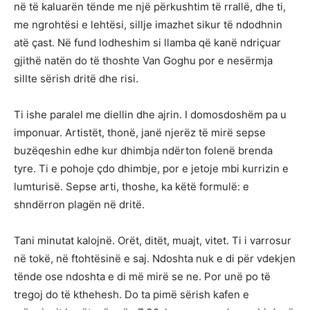
në të kaluarën tënde me një përkushtim të rrallë, dhe ti,
me ngrohtësi e lehtësi, sillje imazhet sikur të ndodhnin
atë çast. Në fund lodheshim si llamba që kanë ndriçuar
gjithë natën do të thoshte Van Goghu por e nesërmja
sillte sërish dritë dhe risi.
Ti ishe paralel me diellin dhe ajrin. I domosdoshëm pa u
imponuar. Artistët, thonë, janë njerëz të mirë sepse
buzëqeshin edhe kur dhimbja ndërton folenë brenda
tyre. Ti e pohoje çdo dhimbje, por e jetoje mbi kurrizin e
lumturisë. Sepse arti, thoshe, ka këtë formulë: e
shndërron plagën në dritë.
Tani minutat kalojnë. Orët, ditët, muajt, vitet. Ti i varrosur
në tokë, në ftohtësinë e saj. Ndoshta nuk e di për vdekjen
tënde ose ndoshta e di më mirë se ne. Por unë po të
tregoj do të kthehesh. Do ta pimë sërish kafen e