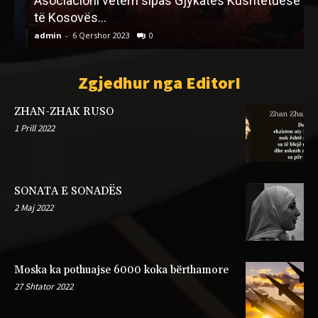
Asociacioni vetëm sipas Gjykatës Kushtetuese
të Kosovës…
N
admin
-
6 Qershor 2023
0
a
Zgjedhur nga EditorI
ZHAN-ZHAK RUSO
1 Prill 2022
SONATA E SONADËS
2 Maj 2022
Moska ka pothuajse 6000 koka bërthamore
27 Shtator 2022