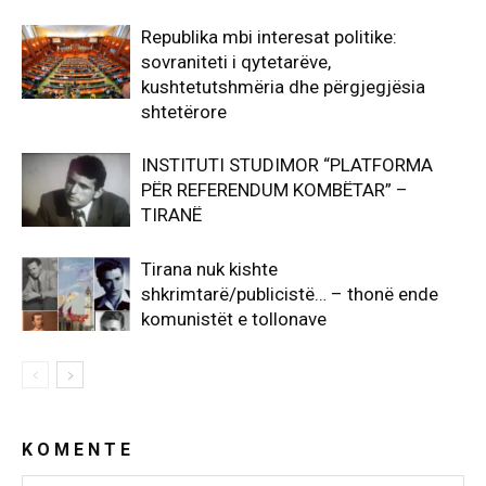
Republika mbi interesat politike:
sovraniteti i qytetarëve,
kushtetutshmëria dhe përgjegjësia
shtetërore
INSTITUTI STUDIMOR “PLATFORMA
PËR REFERENDUM KOMBËTAR” –
TIRANË
Tirana nuk kishte
shkrimtarë/publicistë… – thonë ende
komunistët e tollonave
K O M E N T E