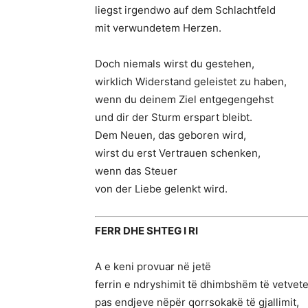
liegst irgendwo auf dem Schlachtfeld
mit verwundetem Herzen.
Doch niemals wirst du gestehen,
wirklich Widerstand geleistet zu haben,
wenn du deinem Ziel entgegengehst
und dir der Sturm erspart bleibt.
Dem Neuen, das geboren wird,
wirst du erst Vertrauen schenken,
wenn das Steuer
von der Liebe gelenkt wird.
FERR DHE SHTEG I RI
A e keni provuar në jetë
ferrin e ndryshimit të dhimbshëm të vetvete
pas endjeve nëpër qorrsokakë të gjallimit,