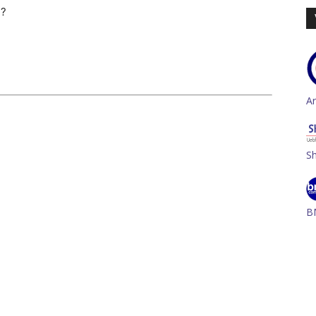
n?
A
S
B