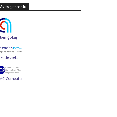
Vizito gjithashtu
rben Çokaj
hkoder.net…
MC Computer