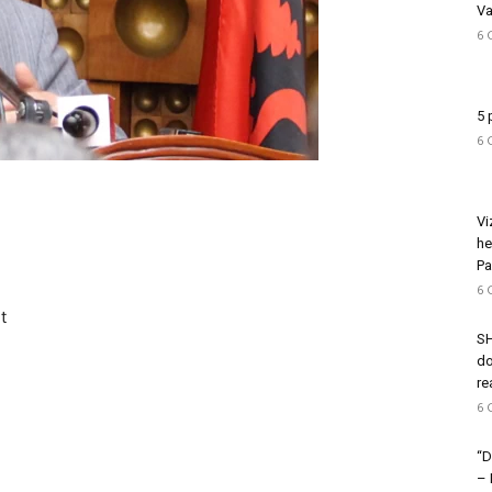
Va
6 
5 
6 
Vi
he
Pa
6 
t
SH
do
re
6 
“D
–