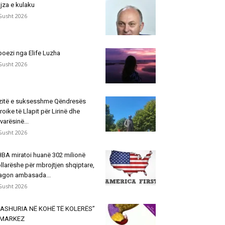
jza e kulaku
Gusht 2026
poezi nga Elife Luzha
Gusht 2026
zitë e suksesshme Qëndresës
roike të Llapit për Lirinë dhe
varësinë...
Gusht 2026
BA miratoi huanë 302 milionë
llarëshe për mbrojtjen shqiptare,
agon ambasada...
Gusht 2026
ASHURIA NË KOHË TË KOLERËS”
 MARKEZ