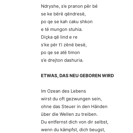
Ndryshe, s’e pranon për bé
se ke bërë qëndresë,
po qe se kah caku shkon
e të mungon stuhia.
Diçka që lind e re
s’ke për t’i zënë besë,
po qe se atë timon
s’e drejton dashuria.
ETWAS, DAS NEU GEBOREN WIRD
Im Ozean des Lebens
wirst du oft gezwungen sein,
ohne das Steuer in den Händen
über die Wellen zu treiben.
Du entfernst dich von dir selbst,
wenn du kämpfst, dich beugst,