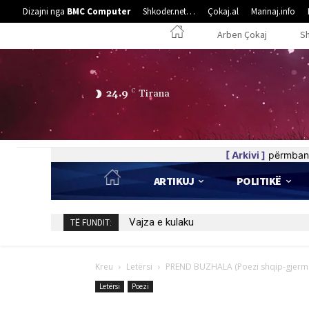
Dizajni nga
BMC Computer
Shkoder.net…
Çokaj.al
Marinaj.info
Arben Çokaj
S
24.9
C
Tirana
[ Arkivi ]
përmban 
ARTIKUJ
POLITIKË
5 poezi nga Elife Luzha
TË FUNDIT:
Kreu
Letërsi
PREND BUZHALA (Poezi shqip-gjerma
Letërsi
Poezi