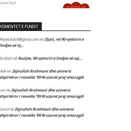
Gusht 2026
KOMENTET E FUNDIT
Zijait, në 90-vjetorin e
Xhavit.kabili@gmai.com
në
lindjes së tij…
Razijes, 90-vjetorin e lindjes së saj…
Ibrahim
në
Zejnullah Rrahmani dhe universi
Mali
në
shpirtëror i novelës ‘99 Rruzaret prej smaragdi
Zejnullah Rrahmani dhe universi
k.m
në
shpirtëror i novelës ‘99 Rruzaret prej smaragdi
Zejnullah Rrahmani dhe universi
Genci
në
shpirtëror i novelës ‘99 Rruzaret prej smaragdi