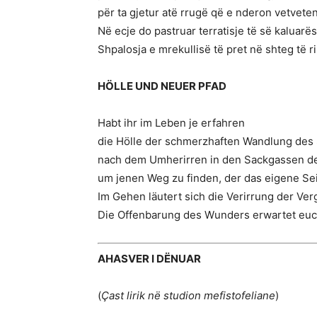
për ta gjetur atë rrugë që e nderon vetvete
Në ecje do pastruar terratisje të së kaluarës
Shpalosja e mrekullisë të pret në shteg të ri
HÖLLE UND NEUER PFAD
Habt ihr im Leben je erfahren
die Hölle der schmerzhaften Wandlung des 
nach dem Umherirren in den Sackgassen de
um jenen Weg zu finden, der das eigene Se
Im Gehen läutert sich die Verirrung der Ver
Die Offenbarung des Wunders erwartet euc
AHASVER I DËNUAR
(
Çast lirik në studion mefistofeliane
)