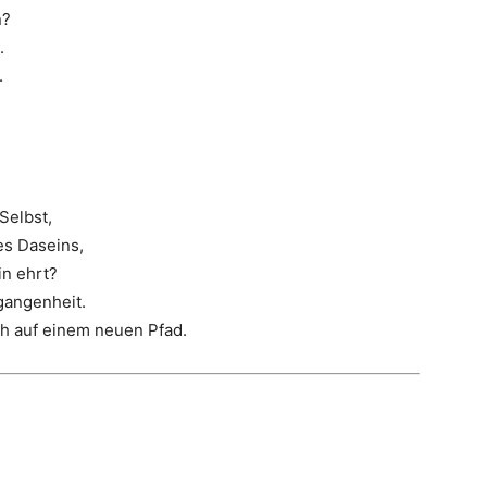
n?
.
.
Selbst,
s Daseins,
in ehrt?
gangenheit.
h auf einem neuen Pfad.