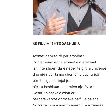
NË FILLIM ISHTE DASHURIA
Atomet qenkan të përjetshëm?
Domethënë: edhe atomet e njerëzimit
ishin të shpërndarë nëpër të gjitha universe
dhe një ndër ta me shenjën e dashurisë
bëri thirrjen e rinjohjes
për t’u bashkuar në qenien njerëzore.
Dashuria paska ekzistuar
përpara këtyre grimcave pa fill e pa anë.
Ndryshe, nga e marrin energjinë e zemrës