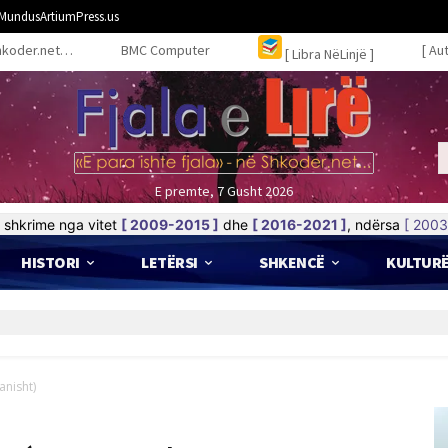
MundusArtiumPress.us
hkoder.net…
BMC Computer
[ Au
[ Libra NëLinjë ]
E premte, 7 Gusht 2026
shkrime nga vitet
[ 2009-2015 ]
dhe
[ 2016-2021 ]
, ndërsa
[ 2003
HISTORI
LETËRSI
SHKENCË
KULTUR
nisht)