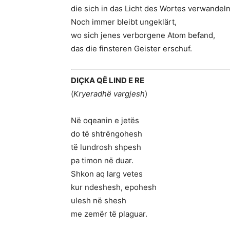
die sich in das Licht des Wortes verwandel
Noch immer bleibt ungeklärt,
wo sich jenes verborgene Atom befand,
das die finsteren Geister erschuf.
DIÇKA QË LIND E RE
(
Kryeradhë vargjesh
)
Në oqeanin e jetës
do të shtrëngohesh
të lundrosh shpesh
pa timon në duar.
Shkon aq larg vetes
kur ndeshesh, epohesh
ulesh në shesh
me zemër të plaguar.