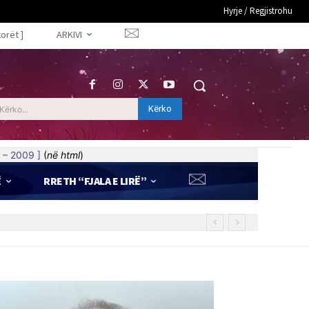
Hyrje / Regjistrohu
torët ]
ARKIVI
Kërko
Kërko...
 – 2009 ]
(
në html
)
Ë
RRETH “FJALA E LIRË”