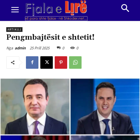
ARTIKUJ
Pengmbajtësit e shtetit!
25 Prill 2025
0
0
Nga
admin