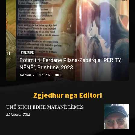
i
KULTURË
Botim i ri: Ferdane Pllana-Zabërgja “PËR TY,
H
NËNË”, Prishtinë, 2023
admin
-
3 Maj 2023
0
a
Zgjedhur nga EditorI
UNË SHOH EDHE MATANË LËMËS
21 Nëntor 2022