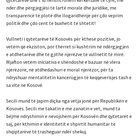
qytetarëve dhe t’iu nënshtrohem kërkersave të tyre, me
nder dhe përgjegjësi të lartë morale dhe juridike, me
transparencë të plotë dhe llogaridhënje për çdo veprim
politik dhe çdo cent të buxhetit të shtetit!
Vullneti i qytetarëve të Kosovës për kthesë pozitive, jo
vetëm që ekziston, por thërret si kushtrim në ndërgjegjen
e atdhetarëve dhe të gjithë njerëzve të vullnetit të mirë.
Mjafton vetëm iniciativa e shëndoshë e bazuar në vlera
njerëzore, në atdhedashuri e moral njerëzor, për ta
ndryshuar mentalitetin kancerogjen të keqqeverisjes tash e
sa vite ne Kosovë.
Secili mund të japim diçka nga vetja jonë për Republikën e
Kosovës. Secili me takatin e me zanatin e vet, mund ta
bëjmë ndryshimin e nevojshëm për Kosovën dhe qytetarët e
saj, për kthimin e identitetit e shpirtit humanitar të
shqiptarëve të trashëguar ndër shekuj.