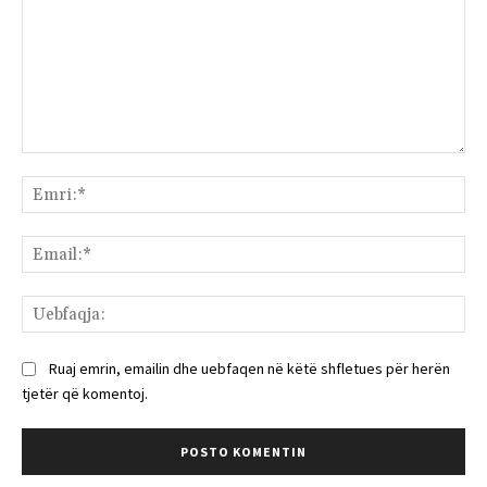
Komenti:
Emr
Ema
Ue
Ruaj emrin, emailin dhe uebfaqen në këtë shfletues për herën
tjetër që komentoj.