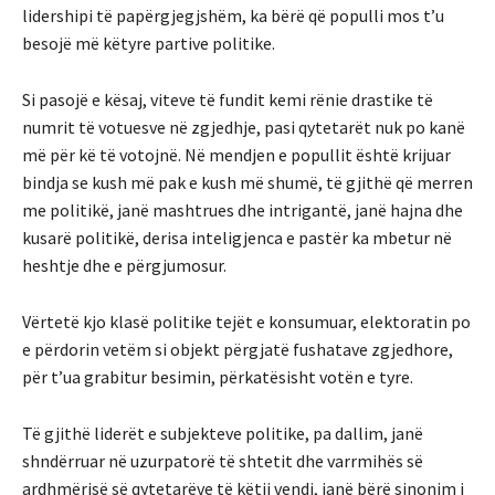
lidershipi të papërgjegjshëm, ka bërë që populli mos t’u
besojë më këtyre partive politike.
Si pasojë e kësaj, viteve të fundit kemi rënie drastike të
numrit të votuesve në zgjedhje, pasi qytetarët nuk po kanë
më për kë të votojnë. Në mendjen e popullit është krijuar
bindja se kush më pak e kush më shumë, të gjithë që merren
me politikë, janë mashtrues dhe intrigantë, janë hajna dhe
kusarë politikë, derisa inteligjenca e pastër ka mbetur në
heshtje dhe e përgjumosur.
Vërtetë kjo klasë politike tejët e konsumuar, elektoratin po
e përdorin vetëm si objekt përgjatë fushatave zgjedhore,
për t’ua grabitur besimin, përkatësisht votën e tyre.
Të gjithë liderët e subjekteve politike, pa dallim, janë
shndërruar në uzurpatorë të shtetit dhe varrmihës së
ardhmërisë së qytetarëve të këtij vendi, janë bërë sinonim i