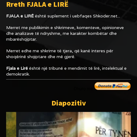
Rreth FJALA e LIRË
FJALA e LIRË
është suplement i uebfaqes
Shkoder.net...
Merret me publikimin e shkrimeve, komenteve, opinioneve
dhe analizave të ndryshme, me karakter kombëtar dhe
mbarëshqiptar.
Merret edhe me shkrime të tjera, që kanë interes për
shoqërinë shqiptare dhe më gjerë.
Fjala e Lirë
është një tribunë e mendimit të lirë, intelektual e
demokratik.
Dhuro me
Diapozitiv