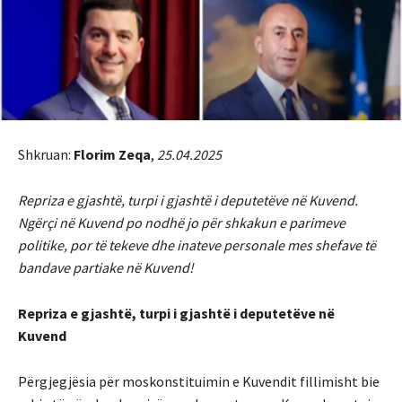
Shkruan:
Florim Zeqa
,
25.04.
2025
Repriza e gjashtë, turpi i gjashtë i deputetëve në Kuvend.
Ngërçi në Kuvend po nodhë jo për shkakun e parimeve
politike, por të tekeve dhe inateve personale mes shefave të
bandave partiake në Kuvend!
Repriza e gjashtë, turpi i gjashtë i deputetëve në
Kuvend
Përgjegjësia për moskonstituimin e Kuvendit fillimisht bie