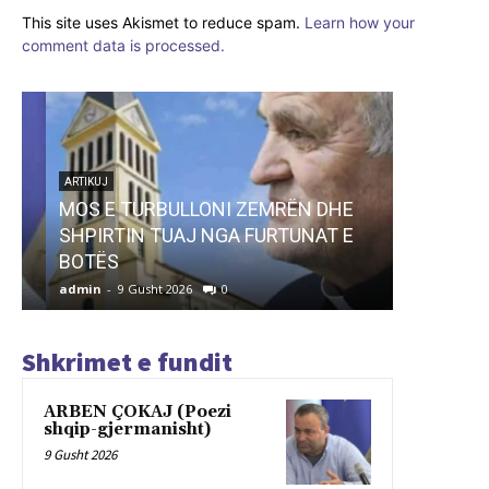
This site uses Akismet to reduce spam.
Learn how your
comment data is processed.
ARTIKUJ
MOS E TURBULLONI ZEMRËN DHE
ARTIKUJ
SHPIRTIN TUAJ NGA FURTUNAT E
“BUZË LU
BOTËS
– PAULO
admin
-
9 Gusht 2026
0
admin
-
9 G
Shkrimet e fundit
ARBEN ÇOKAJ (Poezi
shqip-gjermanisht)
9 Gusht 2026