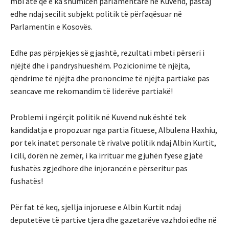
mbi atë që e ka shumicën parlamentare ne Kuvend, pastaj
edhe ndaj secilit subjekt politik të përfaqësuar në
Parlamentin e Kosovës.
Edhe pas përpjekjes së gjashtë, rezultati mbeti përseri i
njëjtë dhe i pandryshueshëm. Pozicionime të njëjta,
qëndrime të njëjta dhe prononcime të njëjta partiake pas
seancave me rekomandim të liderëve partiakë!
Problemi i ngërçit politik në Kuvend nuk është tek
kandidatja e propozuar nga partia fituese, Albulena Haxhiu,
por tek inatet personale të rivalve politik ndaj Albin Kurtit,
i cili, dorën në zemër, i ka irrituar me gjuhën fyese gjatë
fushatës zgjedhore dhe injorancën e përseritur pas
fushatës!
Për fat të keq, sjellja injoruese e Albin Kurtit ndaj
deputetëve të partive tjera dhe gazetarëve vazhdoi edhe në