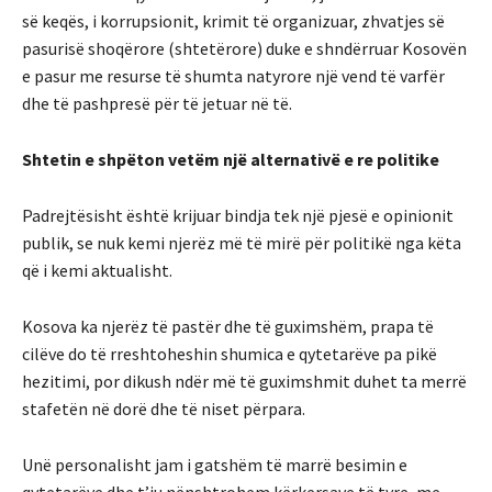
së keqës, i korrupsionit, krimit të organizuar, zhvatjes së
pasurisë shoqërore (shtetërore) duke e shndërruar Kosovën
e pasur me resurse të shumta natyrore një vend të varfër
dhe të pashpresë për të jetuar në të.
Shtetin e shpëton vetëm një alternativë e re politike
Padrejtësisht është krijuar bindja tek një pjesë e opinionit
publik, se nuk kemi njerëz më të mirë për politikë nga këta
që i kemi aktualisht.
Kosova ka njerëz të pastër dhe të guximshëm, prapa të
cilëve do të rreshtoheshin shumica e qytetarëve pa pikë
hezitimi, por dikush ndër më të guximshmit duhet ta merrë
stafetën në dorë dhe të niset përpara.
Unë personalisht jam i gatshëm të marrë besimin e