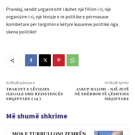
Prandaj, vendit urgjentisht i duhet një fillim i ri, një
organizim i ri, një lëvizje e re politike e përmasave
kombëtare për largimin e këtyre kusarëve politikë nga
skena politike!
Artikulli përpara
Artikulli tjetër
TRAKTET E LËVIZJES
JAKUP HALIMI – NJË JETË
ILEGALE DHE REZISTENCËS
NË SHËRBIM TË ÇËSHTJES
SHQIPTARE ( 19 )
SHQIPTARE
Më shumë shkrime
MOS E TURBULLONI ZEMRËN