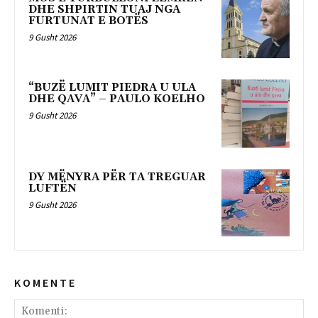
DHE SHPIRTIN TUAJ NGA
FURTUNAT E BOTËS
9 Gusht 2026
“BUZË LUMIT PIEDRA U ULA
DHE QAVA” – PAULO KOELHO
9 Gusht 2026
DY MËNYRA PËR TA TREGUAR
LUFTËN
9 Gusht 2026
K O M E N T E