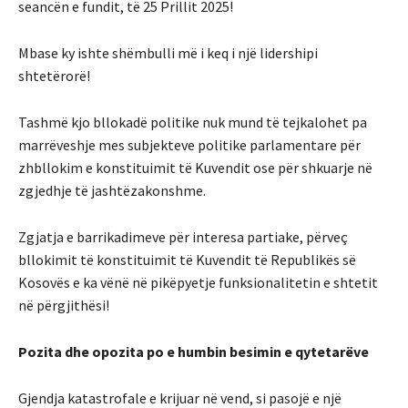
seancën e fundit, të 25 Prillit 2025!
Mbase ky ishte shëmbulli më i keq i një lidershipi
shtetërorë!
Tashmë kjo bllokadë politike nuk mund të tejkalohet pa
marrëveshje mes subjekteve politike parlamentare për
zhbllokim e konstituimit të Kuvendit ose për shkuarje në
zgjedhje të jashtëzakonshme.
Zgjatja e barrikadimeve për interesa partiake, përveç
bllokimit të konstituimit të Kuvendit të Republikës së
Kosovës e ka vënë në pikëpyetje funksionalitetin e shtetit
në përgjithësi!
Pozita dhe opozita po e humbin besimin e qytetarëve
Gjendja katastrofale e krijuar në vend, si pasojë e një