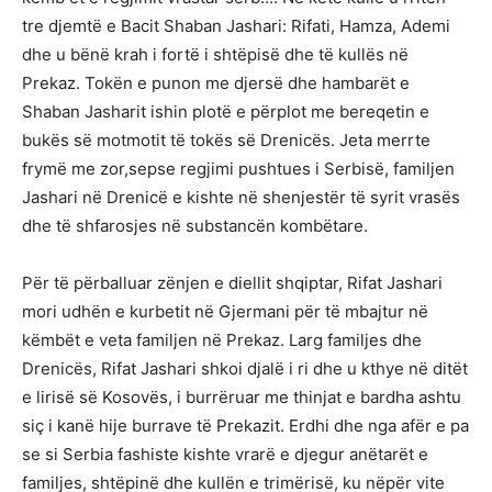
tre djemtë e Bacit Shaban Jashari: Rifati, Hamza, Ademi
dhe u bënë krah i fortë i shtëpisë dhe të kullës në
Prekaz. Tokën e punon me djersë dhe hambarët e
Shaban Jasharit ishin plotë e përplot me bereqetin e
bukës së motmotit të tokës së Drenicës. Jeta merrte
frymë me zor,sepse regjimi pushtues i Serbisë, familjen
Jashari në Drenicë e kishte në shenjestër të syrit vrasës
dhe të shfarosjes në substancën kombëtare.
Për të përballuar zënjen e diellit shqiptar, Rifat Jashari
mori udhën e kurbetit në Gjermani për të mbajtur në
këmbët e veta familjen në Prekaz. Larg familjes dhe
Drenicës, Rifat Jashari shkoi djalë i ri dhe u kthye në ditët
e lirisë së Kosovës, i burrëruar me thinjat e bardha ashtu
siç i kanë hije burrave të Prekazit. Erdhi dhe nga afër e pa
se si Serbia fashiste kishte vrarë e djegur anëtarët e
familjes, shtëpinë dhe kullën e trimërisë, ku nëpër vite