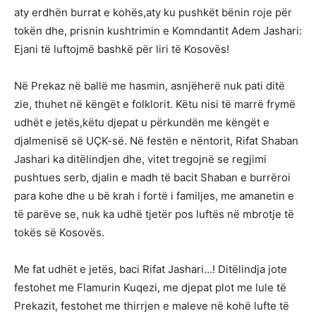
aty erdhën burrat e kohës,aty ku pushkët bënin roje për
tokën dhe, prisnin kushtrimin e Komndantit Adem Jashari:
Ejani të luftojmë bashkë për liri të Kosovës!
Në Prekaz në ballë me hasmin, asnjëherë nuk pati ditë
zie, thuhet në këngët e folklorit. Këtu nisi të marrë frymë
udhët e jetës,këtu djepat u përkundën me këngët e
djalmenisë së UÇK-së. Në festën e nëntorit, Rifat Shaban
Jashari ka ditëlindjen dhe, vitet tregojnë se regjimi
pushtues serb, djalin e madh të bacit Shaban e burrëroi
para kohe dhe u bë krah i fortë i familjes, me amanetin e
të parëve se, nuk ka udhë tjetër pos luftës në mbrotje të
tokës së Kosovës.
Me fat udhët e jetës, baci Rifat Jashari…! Ditëlindja jote
festohet me Flamurin Kuqezi, me djepat plot me lule të
Prekazit, festohet me thirrjen e maleve në kohë lufte të