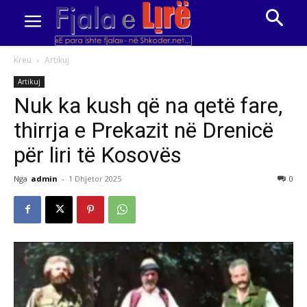
Kreu
Artikuj
Artikuj
Nuk ka kush që na qetë fare,
thirrja e Prekazit në Drenicë
për liri të Kosovës
Nga
admin
-
1 Dhjetor 2025
0