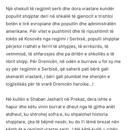
Një shekull të regjimit serb dhe dora vrastare kundër
popullit shqiptar deri në shkallë të gjenocit e trishtoi
botën e lirë evropiane dhe popullin dhe administratën
amerikane. Për vitet e pushtimit dhe të ripushtimit të
tokës së Kosovës nga regjimi i Serbisë, populli shqiptar
përjetoi rrathët e ferrit të shtypjes, të errësirës, të
vetmmisë, të shfarosjes dhe pa dritën e shkollës e të
librit shqip. Për Drenicën, në odën e burrave u fol sy me
sy për regjimin e Serbisë, që saherë pati bërë gati
skenarët vrastarë, i bëri gati plumbat me shenjën e
logjistikës për të vrarë Drenicën heroike…!
Në kullën e Shaban Jasharit në Prekaz, dera ishte e
hapur dhe këtu vinin burrat e dheut nga të gjitha anët
atdheut, ku shtrohej sofra e, ku shpalohet historia
shqiptare, çka të bëjmë nesër, ku do t’i lëmë brezat nën
këmb ët e regjimit vrastar serb…! Në këtë kullë u rritën