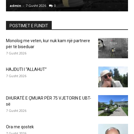
admin
-
7 Gusht 2026
0
a
POSTIMET E FUNDIT
Monolog me veten, kur nuk kam një partnere
për të biseduar
7 Gusht 2026
HAJDUTI I “ALLAHUT”
7 Gusht 2026
DHURATË E ÇMUAR PËR 75 VJETORIN E UBT-
së
7 Gusht 2026
Ora me qostek
7 Gusht 2026