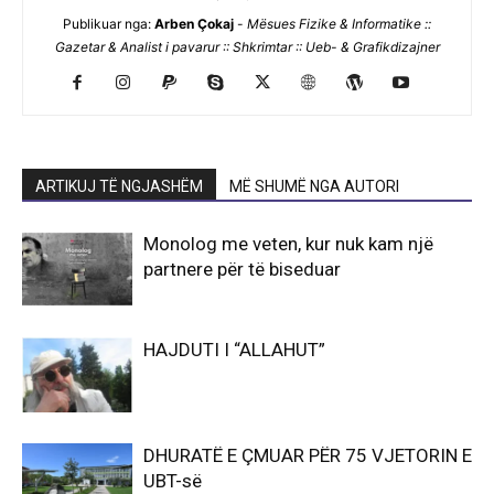
Publikuar nga:
Arben Çokaj
-
Mësues Fizike & Informatike ::
Gazetar & Analist i pavarur :: Shkrimtar :: Ueb- & Grafikdizajner
ARTIKUJ TË NGJASHËM
MË SHUMË NGA AUTORI
Monolog me veten, kur nuk kam një
partnere për të biseduar
HAJDUTI I “ALLAHUT”
DHURATË E ÇMUAR PËR 75 VJETORIN E
UBT-së