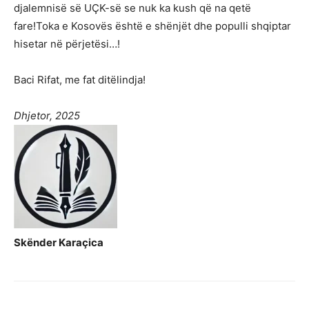
djalemnisë së UÇK-së se nuk ka kush që na qetë
fare!Toka e Kosovës është e shënjët dhe populli shqiptar
hisetar në përjetësi…!
Baci Rifat, me fat ditëlindja!
Dhjetor, 2025
Skënder Karaçica