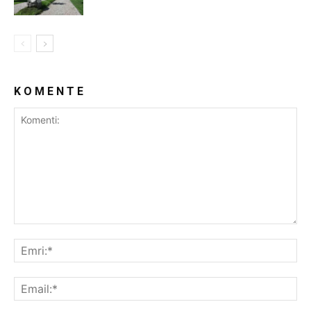
K O M E N T E