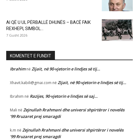
AI QË U UL PËRBALLË DHUNËS – BACË FAIK
REXHEPI, SIMBOL...
7 Gusht 2026
KOMENTET E FUNDIT
Ibrahim
Zijait, në 90-vjetorin e lindjes së tij…
në
Zijait, në 90-vjetorin e lindjes së tij…
Xhavit.kabili@gmai.com
në
Razijes, 90-vjetorin e lindjes së saj…
Ibrahim
në
Zejnullah Rrahmani dhe universi shpirtëror i novelës
Mali
në
‘99 Rruzaret prej smaragdi
Zejnullah Rrahmani dhe universi shpirtëror i novelës
k.m
në
‘99 Rruzaret prej smaragdi