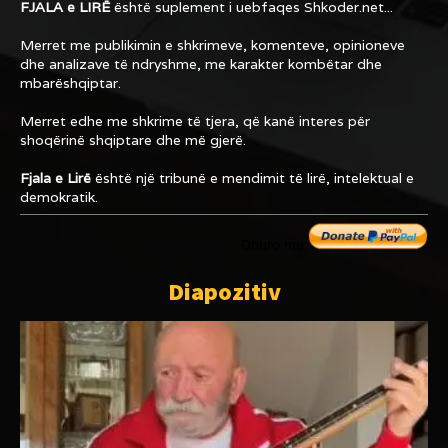
FJALA e LIRË
është suplement i uebfaqes
Shkoder.net...
Merret me publikimin e shkrimeve, komenteve, opinioneve
dhe analizave të ndryshme, me karakter kombëtar dhe
mbarëshqiptar.
Merret edhe me shkrime të tjera, që kanë interes për
shoqërinë shqiptare dhe më gjerë.
Fjala e Lirë
është një tribunë e mendimit të lirë, intelektual e
demokratik.
Dhuro me
Diapozitiv