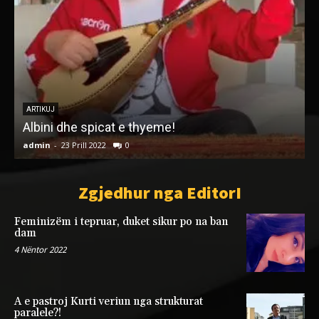
ARTIKUJ
Anton Çetta (1920–1995): ndërmjet kërkimit
folklorik dhe misionit kombëtar të pajtimit
d
admin
-
12 Qershor 2026
0
a
Zgjedhur nga EditorI
Feminizëm i tepruar, duket sikur po na ban
dam
4 Nëntor 2022
A e pastroj Kurti veriun nga strukturat
paralele?!