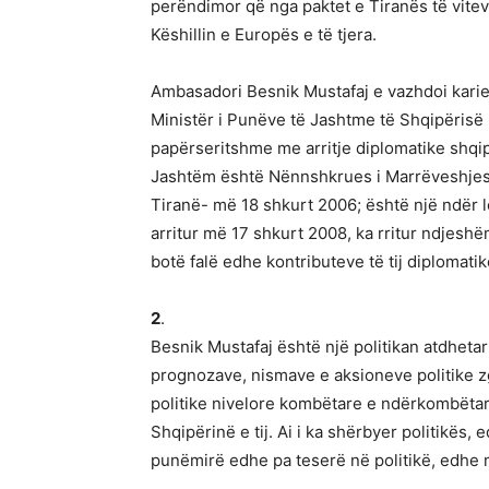
perëndimor që nga paktet e Tiranës të vitev
Këshillin e Europës e të tjera.
Ambasadori Besnik Mustafaj e vazhdoi karier
Ministër i Punëve të Jashtme të Shqipërisë 
papërseritshme me arritje diplomatike shqip
Jashtëm është Nënnshkrues i Marrëveshjes 
Tiranë- më 18 shkurt 2006; është një ndër 
arritur më 17 shkurt 2008, ka rritur ndjesh
botë falë edhe kontributeve të tij diplomatike
2
.
Besnik Mustafaj është një politikan atdhetar e 
prognozave, nismave e aksioneve politike zg
politike nivelore kombëtare e ndërkombëtare,
Shqipërinë e tij. Ai i ka shërbyer politikës, 
punëmirë edhe pa teserë në politikë, edhe me