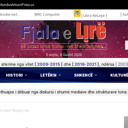
MundusArtiumPress.us
hkoder.net…
BMC Computer
[ Au
[ Libra NëLinjë ]
E enjte, 6 Gusht 2026
shkrime nga vitet
[ 2009-2015 ]
dhe
[ 2016-2021 ]
, ndërsa
[ 2003
HISTORI
LETËRSI
SHKENCË
KULTUR
ën nder Shqipërisë