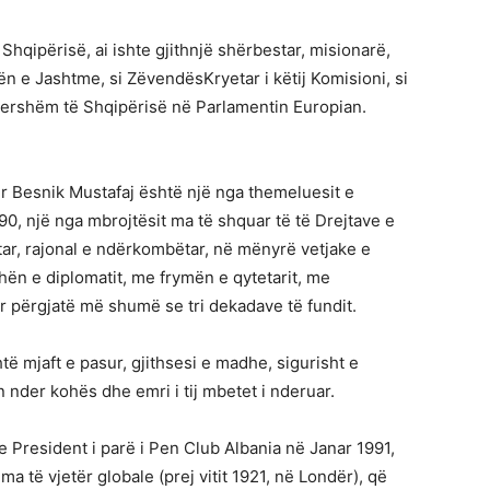
hqipërisë, ai ishte gjithnjë shërbestar, misionarë,
kën e Jashtme, si ZëvendësKryetar i këtij Komisioni, si
hershëm të Shqipërisë në Parlamentin Europian.
ur Besnik Mustafaj është një nga themeluesit e
990, një nga mbrojtësit ma të shquar të të Drejtave e
tar, rajonal e ndërkombëtar, në mënyrë vetjake e
hën e diplomatit, me frymën e qytetarit, me
r përgjatë më shumë se tri dekadave të fundit.
htë mjaft e pasur, gjithsesi e madhe, sigurisht e
 nder kohës dhe emri i tij mbetet i nderuar.
President i parë i Pen Club Albania në Janar 1991,
a të vjetër globale (prej vitit 1921, në Londër), që