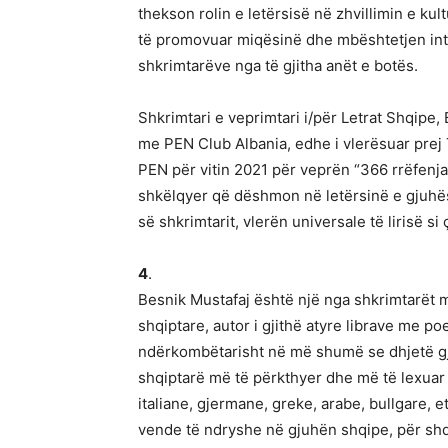
thekson rolin e letërsisë në zhvillimin e kul
të promovuar miqësinë dhe mbështetjen int
shkrimtarëve nga të gjitha anët e botës.
Shkrimtari e veprimtari i/për Letrat Shqipe,
me PEN Club Albania, edhe i vlerësuar prej 
PEN për vitin 2021 për veprën “366 rrëfenja
shkëlqyer që dëshmon në letërsinë e gjuhës s
së shkrimtarit, vlerën universale të lirisë 
4
.
Besnik Mustafaj është një nga shkrimtarët 
shqiptare, autor i gjithë atyre librave me po
ndërkombëtarisht në më shumë se dhjetë gj
shqiptarë më të përkthyer dhe më të lexuar 
italiane, gjermane, greke, arabe, bullgare, e
vende të ndryshe në gjuhën shqipe, për shq