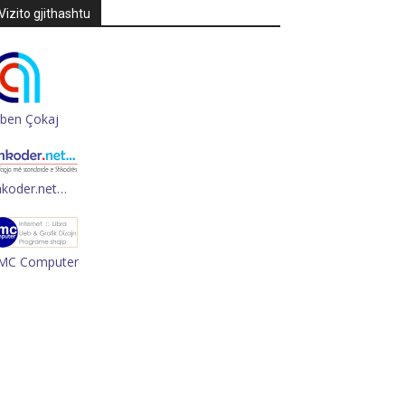
Vizito gjithashtu
rben Çokaj
hkoder.net…
MC Computer