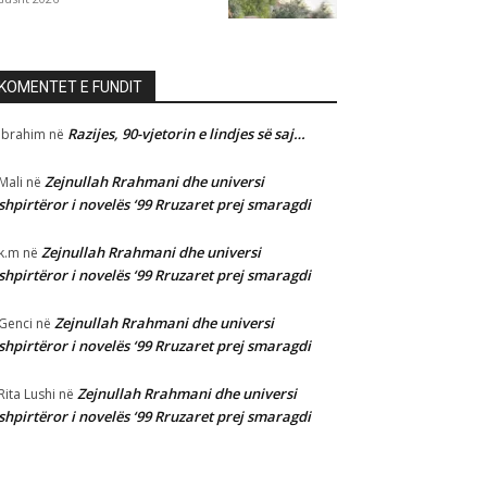
KOMENTET E FUNDIT
Razijes, 90-vjetorin e lindjes së saj…
Ibrahim
në
Zejnullah Rrahmani dhe universi
Mali
në
shpirtëror i novelës ‘99 Rruzaret prej smaragdi
Zejnullah Rrahmani dhe universi
k.m
në
shpirtëror i novelës ‘99 Rruzaret prej smaragdi
Zejnullah Rrahmani dhe universi
Genci
në
shpirtëror i novelës ‘99 Rruzaret prej smaragdi
Zejnullah Rrahmani dhe universi
Rita Lushi
në
shpirtëror i novelës ‘99 Rruzaret prej smaragdi