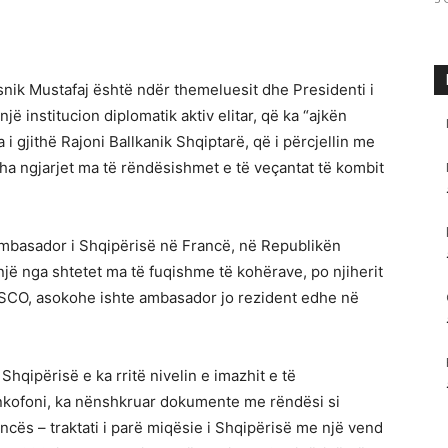
nik Mustafaj është ndër themeluesit dhe Presidenti i
jë institucion diplomatik aktiv elitar, që ka “ajkën
 gjithë Rajoni Ballkanik Shqiptarë, që i përcjellin me
ha ngjarjet ma të rëndësishmet e të veçantat të kombit
ambasador i Shqipërisë në Francë, në Republikën
një nga shtetet ma të fuqishme të kohërave, po njiherit
SCO, asokohe ishte ambasador jo rezident edhe në
Shqipërisë e ka rritë nivelin e imazhit e të
ankofoni, ka nënshkruar dokumente me rëndësi si
ncës – traktati i parë miqësie i Shqipërisë me një vend