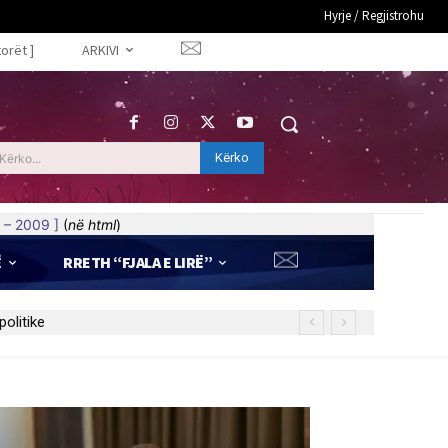
Hyrje / Regjistrohu
torët ]
ARKIVI
Kërko
Kërko...
 – 2009 ]
(
në html
)
Ë
RRETH “FJALA E LIRË”