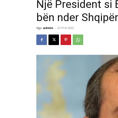
Një President si
bën nder Shqipër
Nga
admin
-
23 Prill 2022