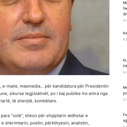
Mi
fe
di
6 
Ke
6 
K
H
6 
rfa, e-maile, masmedia… për kandidatura për Presidentin
Me
ne, sikurse legjislativët, po i baj publike tre emra nga
po
5 
 lartë, të shenjtë, kombëtare.
Fu
e para “votë”, shkon për shqiptarin atdhetar e
ag
 e shkrimtarin, poetin, përkthyesin, analistin,
5 