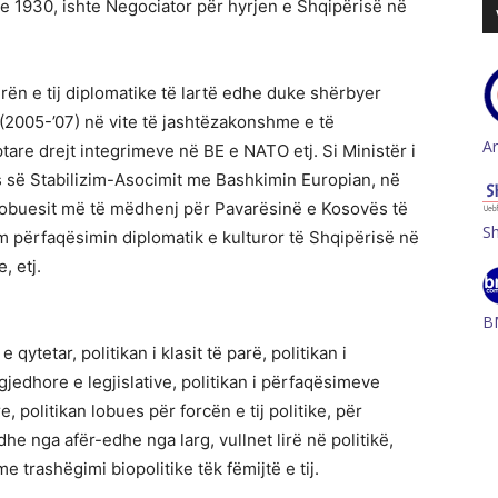
e 1930, ishte Negociator për hyrjen e Shqipërisë në
ën e tij diplomatike të lartë edhe duke shërbyer
(2005-’07) në vite të jashtëzakonshme e të
A
tare drejt integrimeve në BE e NATO etj. Si Ministër i
së Stabilizim-Asocimit me Bashkimin Europian, në
lobuesit më të mëdhenj për Pavarësinë e Kosovës të
S
ëm përfaqësimin diplomatik e kulturor të Shqipërisë në
, etj.
B
qytetar, politikan i klasit të parë, politikan i
jedhore e legjislative, politikan i përfaqësimeve
 politikan lobues për forcën e tij politike, për
edhe nga afër-edhe nga larg, vullnet lirë në politikë,
 trashëgimi biopolitike tëk fëmijtë e tij.