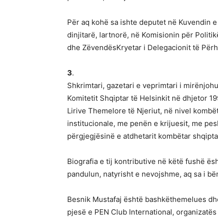
Për aq kohë sa ishte deputet në Kuvendin e S
dinjitarë, lartnorë, në Komisionin për Politi
dhe ZëvendësKryetar i Delegacionit të Për
3
.
Shkrimtari, gazetari e veprimtari i mirënjoh
Komitetit Shqiptar të Helsinkit në dhjetor 1
Lirive Themelore të Njeriut, në nivel kombë
institucionale, me penën e krijuesit, me pes
përgjegjësinë e atdhetarit kombëtar shqipta
Biografia e tij kontributive në këtë fushë ës
pandulun, natyrisht e nevojshme, aq sa i bën
Besnik Mustafaj është bashkëthemelues dhe 
pjesë e PEN Club International, organizatës m