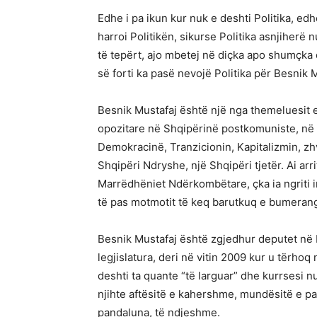
Edhe i pa ikun kur nuk e deshti Politika, ed
harroi Politikën, sikurse Politika asnjiherë 
të tepërt, ajo mbetej në diçka apo shumçka 
së forti ka pasë nevojë Politika për Besnik 
Besnik Mustafaj është një nga themeluesit e
opozitare në Shqipërinë postkomuniste, në Sh
Demokracinë, Tranzicionin, Kapitalizmin, zh
Shqipëri Ndryshe, një Shqipëri tjetër. Ai arr
Marrëdhëniet Ndërkombëtare, çka ia ngriti im
të pas motmotit të keq barutkuq e bumerang 
Besnik Mustafaj është zgjedhur deputet në Ku
legjislatura, deri në vitin 2009 kur u tërhoq
deshti ta quante “të larguar” dhe kurrsesi nuk
njihte aftësitë e kahershme, mundësitë e p
pandaluna, të ndjeshme.