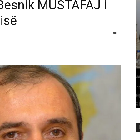
 Besnik MUSTAFAJ i
isë
0