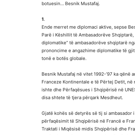
botuesin… Besnik Mustafaj.
1
.
Ende merret me diplomaci aktive, sepse Bes
Parë i Këshillit të Ambasadorëve Shqiptarë, n
diplomatike” të ambasadorëve shqiptarë nga i
prononcime e angazhime diplomatike të gjit
tonë e botës globale.
Besnik Mustafaj në vitet 1992-’97 ka qënë 
Franceze Kontinentale e të Përtej Detit, në 
ishte dhe Përfaqësues i Shqipërisë në UNE
disa shtete të tjera përqark Mesdheut.
Gjatë kohës së detyrës së tij si ambasador i 
përfaqësimit të Shqipërisë në Francë e Fr
Traktati i Miqësisë midis Shqipërisë dhe Fra