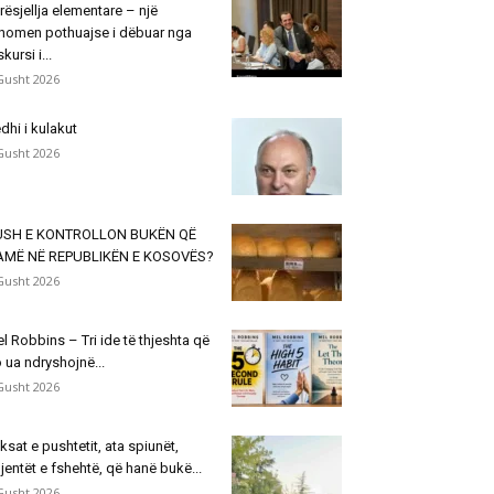
rësjellja elementare – një
nomen pothuajse i dëbuar nga
skursi i...
Gusht 2026
dhi i kulakut
Gusht 2026
USH E KONTROLLON BUKËN QË
AMË NË REPUBLIKËN E KOSOVËS?
Gusht 2026
l Robbins – Tri ide të thjeshta që
 ua ndryshojnë...
Gusht 2026
ksat e pushtetit, ata spiunët,
jentët e fshehtë, që hanë bukë...
Gusht 2026