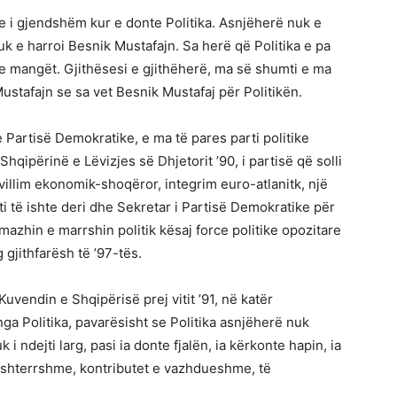
he i gjendshëm kur e donte Politika. Asnjëherë nuk e
nuk e harroi Besnik Mustafajn. Sa herë që Politika e pa
e mangët. Gjithësesi e gjithëherë, ma së shumti e ma
Mustafajn se sa vet Besnik Mustafaj për Politikën.
 Partisë Demokratike, e ma të pares parti politike
qipërinë e Lëvizjes së Dhjetorit ’90, i partisë që solli
villim ekonomik-shoqëror, integrim euro-atlanitk, një
iti të ishte deri dhe Sekretar i Partisë Demokratike për
azhin e marrshin politik kësaj force politike opozitare
gjithfarësh të ’97-tës.
vendin e Shqipërisë prej vitit ’91, në katër
 nga Politika, pavarësisht se Politika asnjëherë nuk
 i ndejti larg, pasi ia donte fjalën, ia kërkonte hapin, ia
ashterrshme, kontributet e vazhdueshme, të