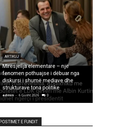
ARTIKUJ
Mirësjellja elementare – një
fenomen pothuajse i dëbuar nga
LETËRSI
diskursi i shumë mediave dhe
strukturave tona politike
Kedhi i kulakut
admin
-
6 Gusht 2026
0
admin
-
6 Gusht 20
POSTIMET E FUNDIT