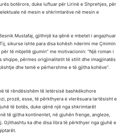
turës botërore, duke luftuar për Lirinë e Shprehjes, për
elektuale në mesin e shkrimtarëve në mesin e
 Besnik Mustafaj, gjithnjë ka qënë e mbetet i angazhuar
Tij, sikurse ishte para disa kohësh nderimi me Çmimin
 për të mbjellë gjumin” me motivacionin: “Një roman i
hqipe, përmes origjinalitetit të stilit dhe imagjinatës
si çështje dhe temë e përhershme e të gjitha kohëve”.
më të rëndësishëm të letërsisë bashkëkohore
ezi, prozë, esse, të përkthyera e vlerësuara lartësisht e
uhë të botës, duke qënë një nga shkrimtarët
në të gjitha kontinentet, në gjuhën frenge, angleze,
tj. Gjithashtu ka dhe disa libra të përkthyer nga gjuhë e
iptarët.