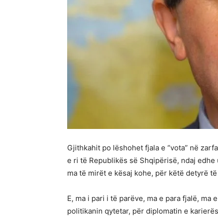
Gjithkahit po lëshohet fjala e “vota” në za
e ri të Republikës së Shqipërisë, ndaj edhe u
ma të mirët e kësaj kohe, për këtë detyrë të
E, ma i pari i të parëve, ma e para fjalë, ma 
politikanin qytetar, për diplomatin e karierës