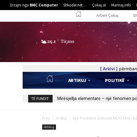
Dizajni nga
BMC Computer
Shkoder.net…
Çokaj.al
Marinaj.info
Arben Çokaj
S
24.1
C
Tirana
[ Arkivi ]
përmban 
ARTIKUJ
POLITIKË
Kedhi i kulakut
TË FUNDIT:
Kreu
Artikuj
Një President si Besnik MUSTAFAJ i b
Artikuj