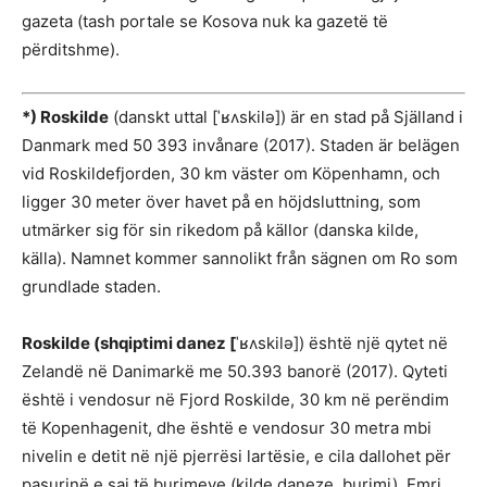
gazeta (tash portale se Kosova nuk ka gazetë të
përditshme).
*) Roskilde
(danskt uttal [ˈʁʌskilə]) är en stad på Själland i
Danmark med 50 393 invånare (2017). Staden är belägen
vid Roskildefjorden, 30 km väster om Köpenhamn, och
ligger 30 meter över havet på en höjdsluttning, som
utmärker sig för sin rikedom på källor (danska kilde,
källa). Namnet kommer sannolikt från sägnen om Ro som
grundlade staden.
Roskilde (shqiptimi danez [
ˈʁʌskilə]) është një qytet në
Zelandë në Danimarkë me 50.393 banorë (2017). Qyteti
është i vendosur në Fjord Roskilde, 30 km në perëndim
të Kopenhagenit, dhe është e vendosur 30 metra mbi
nivelin e detit në një pjerrësi lartësie, e cila dallohet për
pasurinë e saj të burimeve (kilde daneze, burimi). Emri