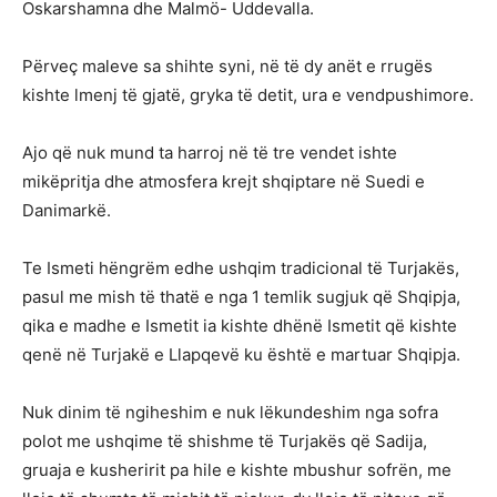
Oskarshamna dhe Malmö- Uddevalla.
Përveç maleve sa shihte syni, në të dy anët e rrugës
kishte lmenj të gjatë, gryka të detit, ura e vendpushimore.
Ajo që nuk mund ta harroj në të tre vendet ishte
mikëpritja dhe atmosfera krejt shqiptare në Suedi e
Danimarkë.
Te Ismeti hëngrëm edhe ushqim tradicional të Turjakës,
pasul me mish të thatë e nga 1 temlik sugjuk që Shqipja,
qika e madhe e Ismetit ia kishte dhënë Ismetit që kishte
qenë në Turjakë e Llapqevë ku është e martuar Shqipja.
Nuk dinim të ngiheshim e nuk lëkundeshim nga sofra
polot me ushqime të shishme të Turjakës që Sadija,
gruaja e kusheririt pa hile e kishte mbushur sofrën, me