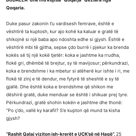
Qoqaria.
Duke pasur zakonin t’u vardisesh femrave, është e
vështirë ta kuptosh, kur ajo kohë ka kaluar e gratë të
shikojnë si një baba apo ndoshta edhe si gjysh. Është e
vështirë mbi të gjitha, sepse çdo burrë i pjekur ka brenda
kokës së tij një kokë tjetër: koka e jashtme ka rrudha,
flokë gri, dhëmbë të brejtur, sy të mavijosur; përkundrazi,
koka e brendshme i ka mbetur si atëherë kur ishte i ri, me
flokë të zinj e të dendur, me fytyrë të sheshtë e sy të
gjallë. Dhe është koka e brendshme që shikon me
dëshirë gratë, duke menduar se është i shikuar prej tyre.
Përkundrazi, gratë shohin kokën e jashtme dhe thonë:
“Po ç’do, vallë ky karafil? S’e kupton që mund ta kisha
gjysh?
“Rashit Qalaj viziton ish-krerët e UÇK’së në Hagë”,
25