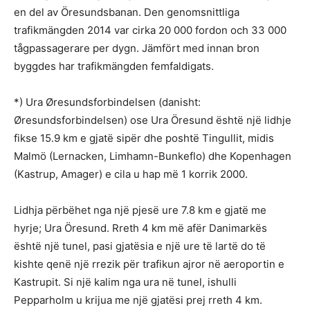
en del av Öresundsbanan. Den genomsnittliga
trafikmängden 2014 var cirka 20 000 fordon och 33 000
tågpassagerare per dygn. Jämfört med innan bron
byggdes har trafikmängden femfaldigats.
*) Ura Øresundsforbindelsen (danisht:
Øresundsforbindelsen) ose Ura Öresund është një lidhje
fikse 15.9 km e gjatë sipër dhe poshtë Tingullit, midis
Malmö (Lernacken, Limhamn-Bunkeflo) dhe Kopenhagen
(Kastrup, Amager) e cila u hap më 1 korrik 2000.
Lidhja përbëhet nga një pjesë ure 7.8 km e gjatë me
hyrje; Ura Öresund. Rreth 4 km më afër Danimarkës
është një tunel, pasi gjatësia e një ure të lartë do të
kishte qenë një rrezik për trafikun ajror në aeroportin e
Kastrupit. Si një kalim nga ura në tunel, ishulli
Pepparholm u krijua me një gjatësi prej rreth 4 km.