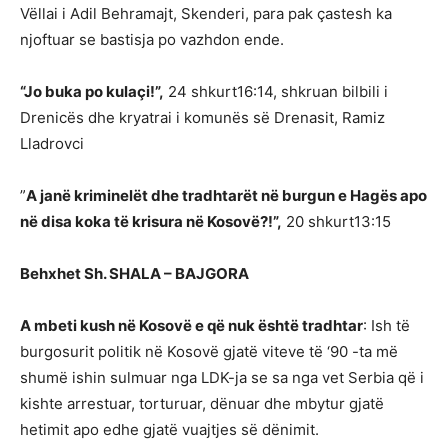
Vëllai i Adil Behramajt, Skenderi, para pak çastesh ka
njoftuar se bastisja po vazhdon ende.
“Jo buka po kulaçi!”,
24 shkurt16:14, shkruan bilbili i
Drenicës dhe kryatrai i komunës së Drenasit, Ramiz
Lladrovci
”
A janë kriminelët dhe tradhtarët në burgun e Hagës apo
në disa koka të krisura në Kosovë?!”,
20 shkurt13:15
Behxhet Sh. SHALA – BAJGORA
A mbeti kush në Kosovë e që nuk është tradhtar
: Ish të
burgosurit politik në Kosovë gjatë viteve të ‘90 -ta më
shumë ishin sulmuar nga LDK-ja se sa nga vet Serbia që i
kishte arrestuar, torturuar, dënuar dhe mbytur gjatë
hetimit apo edhe gjatë vuajtjes së dënimit.