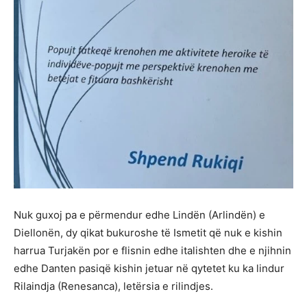
Nuk guxoj pa e përmendur edhe Lindën (Arlindën) e
Diellonën, dy qikat bukuroshe të Ismetit që nuk e kishin
harrua Turjakën por e flisnin edhe italishten dhe e njihnin
edhe Danten pasiqë kishin jetuar në qytetet ku ka lindur
Rilaindja (Renesanca), letërsia e rilindjes.