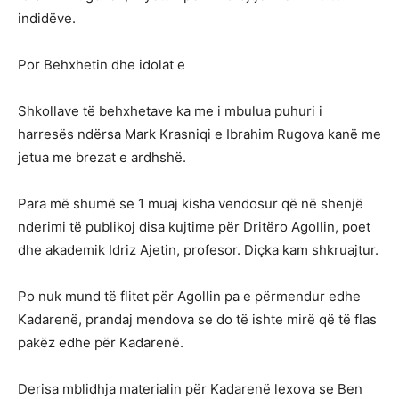
indidëve.
Por Behxhetin dhe idolat e
Shkollave të behxhetave ka me i mbulua puhuri i
harresës ndërsa Mark Krasniqi e Ibrahim Rugova kanë me
jetua me brezat e ardhshë.
Para më shumë se 1 muaj kisha vendosur që në shenjë
nderimi të publikoj disa kujtime për Dritëro Agollin, poet
dhe akademik Idriz Ajetin, profesor. Diçka kam shkruajtur.
Po nuk mund të flitet për Agollin pa e përmendur edhe
Kadarenë, prandaj mendova se do të ishte mirë që të flas
pakëz edhe për Kadarenë.
Derisa mblidhja materialin për Kadarenë lexova se Ben