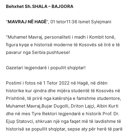
Behxhet Sh. SHALA – BAJGORA
“
MAVRAJ NË HAGË
“, 01 tetor11:36 Ismet Sylejmani
“Muhamet Mavraj, personaliteti i madh i Kombit tonë,
figura kyqe e historisë moderne të Kosovës së lirë e të
pavarur nga Serbia pushtuese!
Gazetari legjendarë i popullit shqiptar!
Postimi i fotos në 1 Tetor 2022 në Hagë, në ditën
historike kur qindra dhe mijëra studentë të Kosovës në
Prishtinë, të prirë nga katërshja e famshme studentore,
Muhamet Mavraj,Bujar Dugolli, Driton Lajçi, Albin Kurti
dhe në mes Tyre Rektori legjendarë e historik Prof. Dr.
Ejup Statovci, shkruan një nga faqet më të lavdishme të
historisë se popullit shqiptar, sepse aty për herë të parë