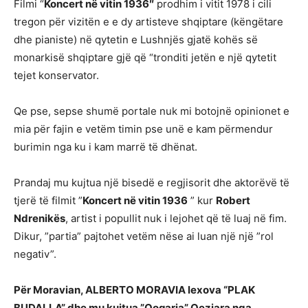
Filmi “
Koncert në vitin 1936″
prodhim i vitit 1978 i cili
tregon për vizitën e e dy artisteve shqiptare (këngëtare
dhe pianiste) në qytetin e Lushnjës gjatë kohës së
monarkisë shqiptare gjë që “tronditi jetën e një qytetit
tejet konservator.
Qe pse, sepse shumë portale nuk mi botojnë opinionet e
mia për fajin e vetëm timin pse unë e kam përmendur
burimin nga ku i kam marrë të dhënat.
Prandaj mu kujtua një bisedë e regjisorit dhe aktorëvë të
tjerë të filmit ”
Koncert në vitin 1936
” kur
Robert
Ndrenikës
, artist i popullit nuk i lejohet që të luaj në fim.
Dikur, ”partia” pajtohet vetëm nëse ai luan një një ”rol
negativ”.
Për Moravian, ALBERTO MORAVIA lexova “PLAK
BUDALLA” dhe mu kujtua ”Qoqarja” Qeziara nga