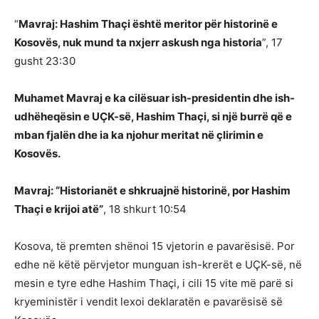
“
Mavraj: Hashim Thaçi është meritor për historinë e
Kosovës, nuk mund ta nxjerr askush nga historia
”, 17
gusht 23:30
Muhamet Mavraj e ka cilësuar ish-presidentin dhe ish-
udhëheqësin e UÇK-së, Hashim Thaçi, si një burrë që e
mban fjalën dhe ia ka njohur meritat në çlirimin e
Kosovës.
Mavraj: “Historianët e shkruajnë historinë, por Hashim
Thaçi e krijoi atë”
, 18 shkurt 10:54
Kosova, të premten shënoi 15 vjetorin e pavarësisë. Por
edhe në këtë përvjetor munguan ish-krerët e UÇK-së, në
mesin e tyre edhe Hashim Thaçi, i cili 15 vite më parë si
kryeministër i vendit lexoi deklaratën e pavarësisë së