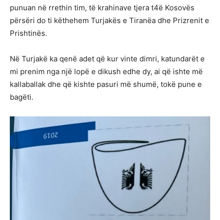
punuan në rrethin tim, të krahinave tjera t4ë Kosovës
përsëri do ti këthehem Turjakës e Tiranëa dhe Prizrenit e
Prishtinës.
Në Turjakë ka qenë adet që kur vinte dimri, katundarët e
mi prenim nga një lopë e dikush edhe dy, ai që ishte më
kallaballak dhe që kishte pasuri më shumë, tokë pune e
bagëti.