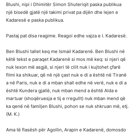
Blushi, nipi i Dhimitër Simon Shuteriqit paska publikua
një bisedë gjatë një takimi privat pa dijën dhe lejen e
Kadaresë e paska publikua.
Pastaj pat disa reagime. Reagoi edhe vajza e I. Kadaresë.
Ben Blushi tallet keq me Ismail Kadarenë. Ben Blushi në
këtë tekst e paraqet Kadarenë si mos më keq: si njeri që
nuk lexon më asgjë, si njeri të cilit nuk i kujtohet çfarë
filmi ka shikuar, që në një çast nuk e di a është në Tiranë
a në Paris, nuk e di a mban shall edhe në verë, nuk e di a
është Kundera gjallë, nuk mban mend a është Alda e
martuar (shoqëruesja e tij e rregullt) nuk mban mend që
ka qenë në familjen Blushi, pohon se nuk shkruan më, etj.
(M. K.)
Ama të flasësh për Agollin, Arapin e Kadarenë, domosdo