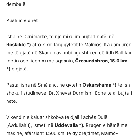
dembelë.
Pushim e sheti
Isha në Danimarkë, te një miku im bujta 1 natë, në
Roskilde *)
afro 7 km larg qytetit të Malmös. Kaluam urën
më të gjatë në Skandinavi mbi ngushticën që lidh Baltikun
(detin ose liqenin) me oqeanin
, Öresundsbron, 15.9 km.
*)
e gjatë.
Pastaj isha në Småland, në qytetin
Oskarshamn *)
te ish
shoku i studimeve, Dr. Xhevat Durmishi. Edhe te ai bujta 1
natë.
Vikendin e kaluar shkobva te djali i axhës Dulë
(Avdullahit), Ismeti në
Uddevalla *).
Rrugën e bëmë me
makinë, afërsisht 1.500 km. të dy drejtimet, Malmö-