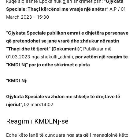
kuqe siq është Epoka nuk gjen shkrimet psh:
“Gjykata
Speciale: Thaçi kërcënoi me vrasje një anëtar
” A.P / 01
March 2023 – 15:30
“
Gjykata Speciale publikon emrat e dhjetëra personave
që pretendohet se janë vrarë dhe zhdukur në rastin
“Thaçi dhe të tjerët” (Dokumenti)”,
Publikuar më
01.03.2023 nga shekulli_admin
, por vetëm një reagim të
“KMDLNj” por jo edhe shkrimet e plota
“KMDLNj:
Gjykata Speciale vazhdon me shkelje të drejtave të
njeriut”,
02 mars14:02
Reagim i KMDLNj-së
Edhe këto janë të cunguara nga ata që i menagjojnë këto