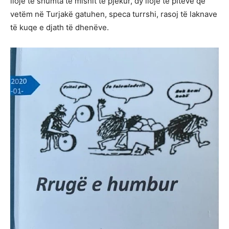
lloje të shumta të mishit të pjekur, dy lloje të piteve që
vetëm në Turjakë gatuhen, speca turrshi, rasoj të laknave
të kuqe e djath të dhenëve.