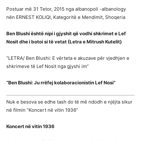
Postuar më 31 Tetor, 2015 nga albanopoli -albanology
nën ERNEST KOLIQI, Kategoritë e Mendimit, Shoqeria
Ben Blushi është nipi i gjyshit që vodhi shkrimet e Lef
Nosit dhe i botoi si të vetat (Letra e Mitrush Kutelit)
“LETRA/ Ben Blushi: E vërteta e akuzave për vjedhjen e
shkrimeve të Lef Nosit nga gjyshi im”
“Ben Blushi: Ju rrëfej kolaboracionistin Lef Nosi”
Nuk e besova se edhe tash do të më ndodh e njëjta sikur
në filmin ”Koncert në vitin 1936”
Koncert në vitin 1936