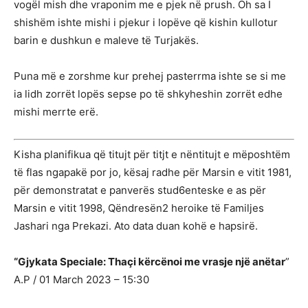
vogël mish dhe vraponim me e pjek në prush. Oh sa I
shishëm ishte mishi i pjekur i lopëve që kishin kullotur
barin e dushkun e maleve të Turjakës.
Puna më e zorshme kur prehej pasterrma ishte se si me
ia lidh zorrët lopës sepse po të shkyheshin zorrët edhe
mishi merrte erë.
Kisha planifikua që titujt për titjt e nëntitujt e mëposhtëm
të flas ngapakë por jo, kësaj radhe për Marsin e vitit 1981,
për demonstratat e panverës stud6enteske e as për
Marsin e vitit 1998, Qëndresën2 heroike të Familjes
Jashari nga Prekazi. Ato data duan kohë e hapsirë.
“Gjykata Speciale: Thaçi kërcënoi me vrasje një anëtar
”
A.P / 01 March 2023 – 15:30