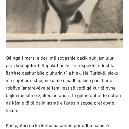
Që nga 1 marsi e deri më sot asnjë dakik nuk jam ulur
para kompjuterit. Sëpakut pë hir të respektit, ndoshta
ësh%të dashur bile pluhurin t`ia hjek. Në Turjakë, plaku
më i njohur e shpijaniku më i madh iu kish pas thënë
robëve (antarëvëve të familjes) së vetë që kur të hynë
bujku me kitë e zjellës në oborr, të gjithë duhët të qohen
në kâm e të të dalin jashtë e i presin sepse prej atyne
hamë.
Kompjuteri na ka lehtësua punën por edhe na bërë