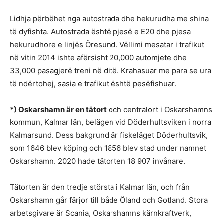
Lidhja përbëhet nga autostrada dhe hekurudha me shina
të dyfishta. Autostrada është pjesë e E20 dhe pjesa
hekurudhore e linjës Öresund. Vëllimi mesatar i trafikut
në vitin 2014 ishte afërsisht 20,000 automjete dhe
33,000 pasagjerë treni në ditë. Krahasuar me para se ura
të ndërtohej, sasia e trafikut është pesëfishuar.
*) Oskarshamn är en tätort
och centralort i Oskarshamns
kommun, Kalmar län, belägen vid Döderhultsviken i norra
Kalmarsund. Dess bakgrund är fiskeläget Döderhultsvik,
som 1646 blev köping och 1856 blev stad under namnet
Oskarshamn. 2020 hade tätorten 18 907 invånare.
Tätorten är den tredje största i Kalmar län, och från
Oskarshamn går färjor till både Öland och Gotland. Stora
arbetsgivare är Scania, Oskarshamns kärnkraftverk,