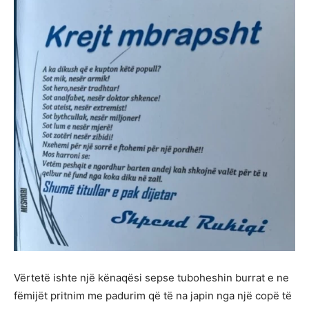
Vërtetë ishte një kënaqësi sepse tuboheshin burrat e ne
fëmijët pritnim me padurim që të na japin nga një copë të