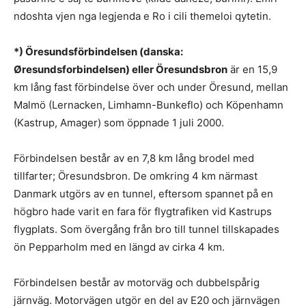
ndoshta vjen nga legjenda e Ro i cili themeloi qytetin.
*) Öresundsförbindelsen (danska:
Øresundsforbindelsen) eller Öresundsbron
är en 15,9
km lång fast förbindelse över och under Öresund, mellan
Malmö (Lernacken, Limhamn-Bunkeflo) och Köpenhamn
(Kastrup, Amager) som öppnade 1 juli 2000.
Förbindelsen består av en 7,8 km lång brodel med
tillfarter; Öresundsbron. De omkring 4 km närmast
Danmark utgörs av en tunnel, eftersom spannet på en
högbro hade varit en fara för flygtrafiken vid Kastrups
flygplats. Som övergång från bro till tunnel tillskapades
ön Pepparholm med en längd av cirka 4 km.
Förbindelsen består av motorväg och dubbelspårig
järnväg. Motorvägen utgör en del av E20 och järnvägen