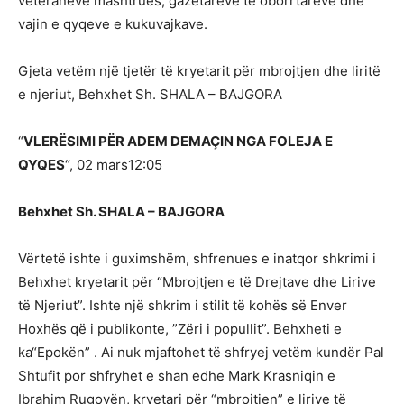
veteranëve mashtrues, gazetarëve të oborrtarëve dhe
vajin e qyqeve e kukuvajkave.
Gjeta vetëm një tjetër të kryetarit për mbrojtjen dhe liritë
e njeriut, Behxhet Sh. SHALA – BAJGORA
“
VLERËSIMI PËR ADEM DEMAÇIN NGA FOLEJA E
QYQES
“, 02 mars12:05
Behxhet Sh. SHALA – BAJGORA
Vërtetë ishte i guximshëm, shfrenues e inatqor shkrimi i
Behxhet kryetarit për “Mbrojtjen e të Drejtave dhe Lirive
të Njeriut”. Ishte një shkrim i stilit të kohës së Enver
Hoxhës që i publikonte, ”Zëri i popullit”. Behxheti e
ka“Epokën” . Ai nuk mjaftohet të shfryej vetëm kundër Pal
Shtufit por shfryhet e shan edhe Mark Krasniqin e
Ibrahim Rugovën, kryetari për “mbrojtjen” e lirive të