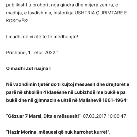
publikisht u brohorit nga qindra dhe mijëra zemra, e
madhja, e lavdishmja, historikja USHTRIA ÇLIRIMTARE E
KOSOVËS!
I madhi në vizitë te të mëdhenjtë!
Prishtinë, 1 Tetor 2022!”
O madhi Zot ruajna !
Në vazhdimin tjetër do ti kujtoj mësuesit dhe drejtorët e
parë në shkollën 4 klasëshe në Lubizhdë me bukë e pa
bukë dhe në gjimnazin e ulttë në Malishevë 1961-1964:
”
Gëzuar 7 Marsi, Dita e mësuesit
!”, 07.03.2017 10:06:47
”
Hazir Morina, mësuesi që nuk harrohet kurrë!”,