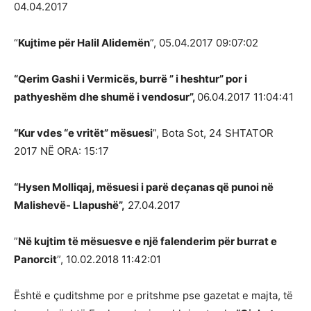
04.04.2017
“
Kujtime për Halil Alidemën
”, 05.04.2017 09:07:02
“Qerim Gashi i Vermicës, burrë ” i heshtur” por i
pathyeshëm dhe shumë i vendosur”,
06.04.2017 11:04:41
“Kur vdes “e vritët” mësuesi
”, Bota Sot, 24 SHTATOR
2017 NË ORA: 15:17
“Hysen Molliqaj, mësuesi i parë deçanas që punoi në
Malishevë- Llapushë”,
27.04.2017
”
Në kujtim të mësuesve e një falenderim për burrat e
Panorcit
”, 10.02.2018 11:42:01
Është e çuditshme por e pritshme pse gazetat e majta, të