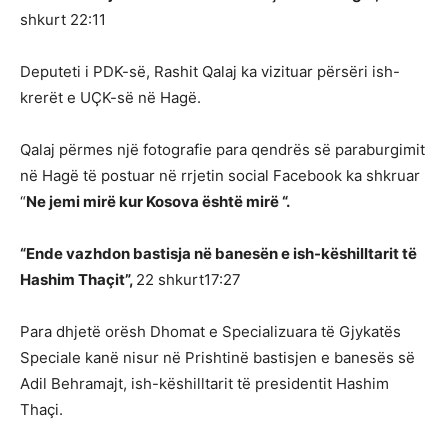
shkurt 22:11
Deputeti i PDK-së, Rashit Qalaj ka vizituar përsëri ish-
krerët e UÇK-së në Hagë.
Qalaj përmes një fotografie para qendrës së paraburgimit
në Hagë të postuar në rrjetin social Facebook ka shkruar
“
Ne jemi mirë kur Kosova është mirë “.
“Ende vazhdon bastisja në banesën e ish-këshilltarit të
Hashim Thaçit”,
22 shkurt17:27
Para dhjetë orësh Dhomat e Specializuara të Gjykatës
Speciale kanë nisur në Prishtinë bastisjen e banesës së
Adil Behramajt, ish-këshilltarit të presidentit Hashim
Thaçi.