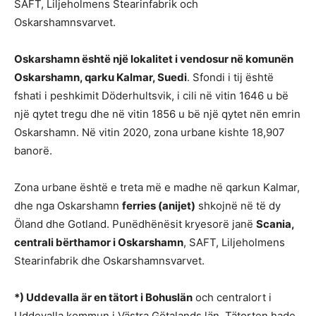
SAFT, Liljeholmens Stearinfabrik och
Oskarshamnsvarvet.
Oskarshamn është një lokalitet i vendosur në komunën
Oskarshamn, qarku Kalmar, Suedi
. Sfondi i tij është
fshati i peshkimit Döderhultsvik, i cili në vitin 1646 u bë
një qytet tregu dhe në vitin 1856 u bë një qytet nën emrin
Oskarshamn. Në vitin 2020, zona urbane kishte 18,907
banorë.
Zona urbane është e treta më e madhe në qarkun Kalmar,
dhe nga Oskarshamn
ferries (anijet)
shkojnë në të dy
Öland dhe Gotland. Punëdhënësit kryesorë janë
Scania,
centrali bërthamor i Oskarshamn
, SAFT, Liljeholmens
Stearinfabrik dhe Oskarshamnsvarvet.
*) Uddevalla är en tätort i Bohuslän
och centralort i
Uddevalla kommun i Västra Götalands län. Tätorten hade