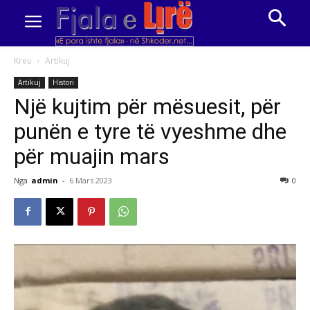
Kreu
Artikuj
Artikuj
Histori
Një kujtim për mësuesit, për
punën e tyre të vyeshme dhe
për muajin mars
Nga
admin
-
6 Mars 2023
0