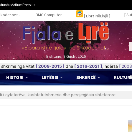
MundusArtiumPress.us
hkoder.net…
BMC Computer
[ Au
[ Libra NëLinjë ]
E shtunë, 8 Gusht 2026
shkrime nga vitet
[ 2009-2015 ]
dhe
[ 2016-2021 ]
, ndërsa
[ 2003
HISTORI
LETËRSI
SHKENCË
KULTUR