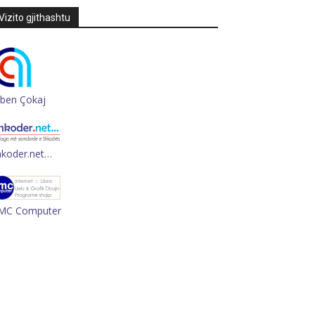
Vizito gjithashtu
rben Çokaj
hkoder.net…
MC Computer