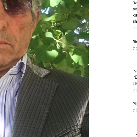
Re
so
ku
sh
7 
Bi
7 
I
P
T
7 
Pi
7 
HE