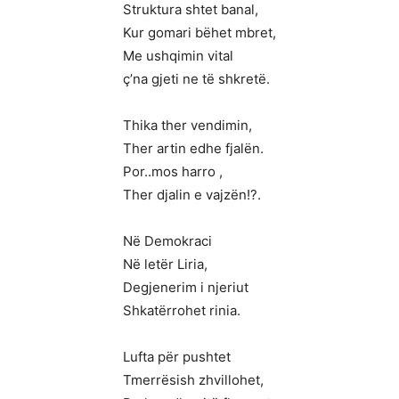
Struktura shtet banal,
Kur gomari bëhet mbret,
Me ushqimin vital
ç’na gjeti ne të shkretë.
Thika ther vendimin,
Ther artin edhe fjalën.
Por..mos harro ,
Ther djalin e vajzën!?.
Në Demokraci
Në letër Liria,
Degjenerim i njeriut
Shkatërrohet rinia.
Lufta për pushtet
Tmerrësish zhvillohet,