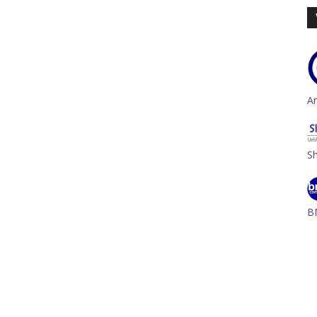
A
S
B