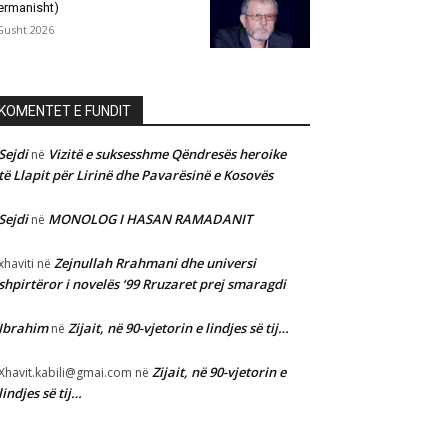
ermanisht)
Gusht 2026
KOMENTET E FUNDIT
Sejdi
Vizitë e suksesshme Qëndresës heroike
në
të Llapit për Lirinë dhe Pavarësinë e Kosovës
Sejdi
MONOLOG I HASAN RAMADANIT
në
Zejnullah Rrahmani dhe universi
xhaviti
në
shpirtëror i novelës ‘99 Rruzaret prej smaragdi
Ibrahim
Zijait, në 90-vjetorin e lindjes së tij…
në
Zijait, në 90-vjetorin e
Xhavit.kabili@gmai.com
në
lindjes së tij…