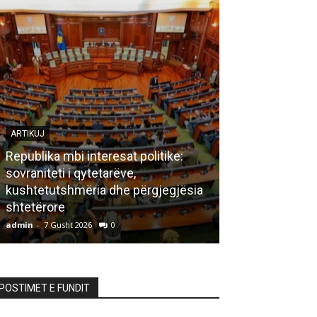
ARTIKUJ
Republika mbi interesat politike:
sovraniteti i qytetarëve,
LETËRSI
kushtetutshmëria dhe përgjegjësia
shtetërore
Bisedë me za
admin
-
7 Gusht 2026
0
admin
-
7 Gusht 20
POSTIMET E FUNDIT