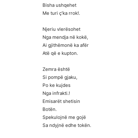
Bisha ushqehet
Me turi ç’ka rrok!.
Njeriu vlerësohet
Nga mendja në kokë,
Ai gjithëmonë ka afër
Atë që e kupton.
Zemra është
Si pompë gjaku,
Po ke kujdes
Nga infrakti.!
Emisarët shetisin
Botën.
Spekulojnë me gojë
Sa ndyjnë edhe tokën.