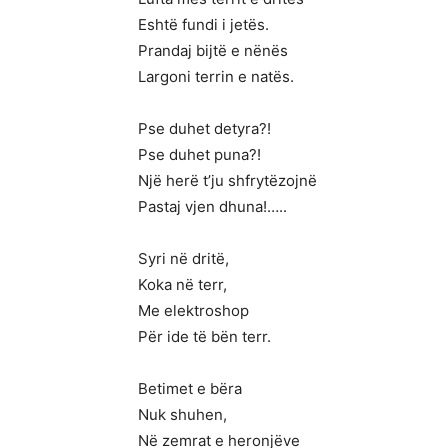
Eshtë fundi i jetës.
Prandaj bijtë e nënës
Largoni terrin e natës.
Pse duhet detyra?!
Pse duhet puna?!
Një herë t’ju shfrytëzojnë
Pastaj vjen dhuna!…..
Syri në dritë,
Koka në terr,
Me elektroshop
Për ide të bën terr.
Betimet e bëra
Nuk shuhen,
Në zemrat e heronjëve