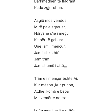
Barkmedhenjtë flagrant
Kudo zgjerohen.
Asgjë mos vendos
Mirë pa e sqaruar,
Ndryshe s’je i meçur
Ke për të gabuar.
Unë jam i mençur,
Jam i shkathtë,
Jam trim
Jam shumë i aftë,,,
Trim e i mençur është Ai:
Kur mëson ,Kur punon,
Atdhe ,komb e baba
Me zemër e nderon.
Lufta mes territ e dritës