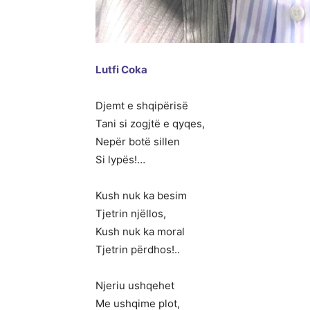
Lutfi Coka
Djemt e shqipërisë
Tani si zogjtë e qyqes,
Nepër botë sillen
Si lypës!…
Kush nuk ka besim
Tjetrin njëllos,
Kush nuk ka moral
Tjetrin përdhos!..
Njeriu ushqehet
Me ushqime plot,