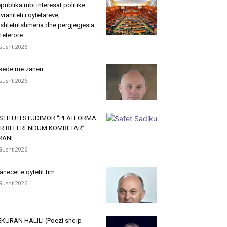
publika mbi interesat politike:
vraniteti i qytetarëve,
shtetutshmëria dhe përgjegjësia
tetërore
Gusht 2026
sedë me zanën
Gusht 2026
NSTITUTI STUDIMOR “PLATFORMA
ËR REFERENDUM KOMBËTAR” –
IRANË
Gusht 2026
janecët e qytetit tim
Gusht 2026
KURAN HALILI (Poezi shqip-