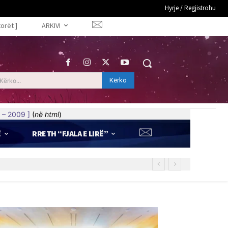
Hyrje / Regjistrohu
torët ]
ARKIVI
Kërko
Kërko...
 – 2009 ]
(
në html
)
Ë
RRETH “FJALA E LIRË”