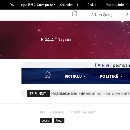
Dizajni nga
BMC Computer
Shkoder.net…
Çokaj.al
Marinaj.info
Arben Çokaj
S
24.4
C
Tirana
[ Arkivi ]
përmban 
ARTIKUJ
POLITIKË
Bisedë me zanën
TË FUNDIT:
Kreu
Letërsi
Motive për jetën
Letërsi
Poezi