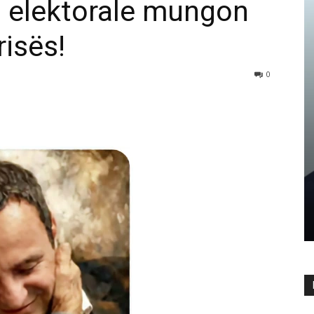
s elektorale mungon
risës!
0