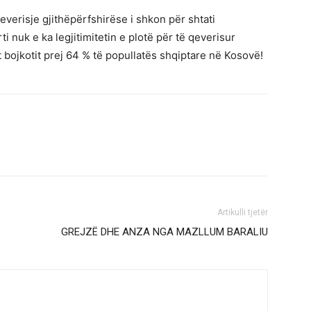
everisje gjithëpërfshirëse i shkon për shtati
rti nuk e ka legjitimitetin e plotë për të qeverisur
 bojkotit prej 64 % të popullatës shqiptare në Kosovë!
Artikulli tjetër
GREJZË DHE ANZA NGA MAZLLUM BARALIU