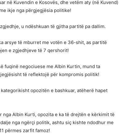
ifikuar në Kuvendin e Kosovës, dhe vetëm aty (në Kuvend)
me ikje nga përgjegjësia politike!
zgjedhje, u ndëshkuan të gjitha partitë pa dallim.
ka arsye të mburret me votën e 36-shit, as partitë
n e zgjedhjeve të 7 qershorit!
së fuqinë negociuese me Albin Kurtin, mund ta
jegjësisht të reflektojë për kompromis politik!
 kategorikisht opozitën e bashkuar, atëherë hapet
r nga Albin Kurti, opozita e ka të drejtën e kërkimit të
lje nga ngërçi politik, ashtu siç kishte ndodhur me
11 përmes zarfit famoz!