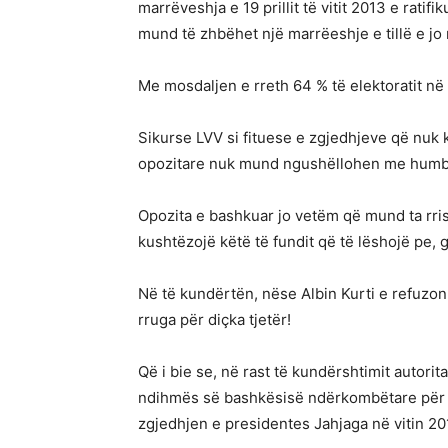
marrëveshja e 19 prillit të vitit 2013 e rat
mund të zhbëhet një marrëeshje e tillë e jo 
Me mosdaljen e rreth 64 % të elektoratit në 
Sikurse LVV si fituese e zgjedhjeve që nuk 
opozitare nuk mund ngushëllohen me humbje
Opozita e bashkuar jo vetëm që mund ta rri
kushtëzojë këtë të fundit që të lëshojë pe, g
Në të kundërtën, nëse Albin Kurti e refuzon
rruga për diçka tjetër!
Që i bie se, në rast të kundërshtimit autorita
ndihmës së bashkësisë ndërkombëtare për da
zgjedhjen e presidentes Jahjaga në vitin 20