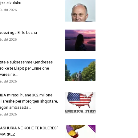
jza e kulaku
Gusht 2026
poezi nga Elife Luzha
Gusht 2026
zitë e suksesshme Qëndresës
roike të Llapit për Lirinë dhe
varësinë...
Gusht 2026
BA miratoi huanë 302 milionë
llarëshe për mbrojtjen shqiptare,
agon ambasada...
Gusht 2026
ASHURIA NË KOHË TË KOLERËS”
 MARKEZ