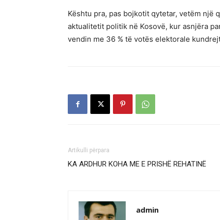
Kështu pra, pas bojkotit qytetar, vetëm një q
aktualitetit politik në Kosovë, kur asnjëra pa
vendin me 36 % të votës elektorale kundrejt
Artikulli përpara
KA ARDHUR KOHA ME E PRISHË REHATINË
admin