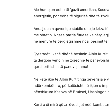
Me humbjen edhe të ‘gazit amerikan, Kosova 
energjetik, por edhe të sigurisë dhe të zhvil
Andaj duam qeverisje stabile dhe jo kriza 
me shtetin. Ngase partia fituese ka përgjegj
në mënyrë të përgjegjshme ndaj besimit të 
Qytetarët i kanë dhënë besimin Albin Kurtit
ta dërgojë vendin në zgjedhje të panevojshm
qershorit ishin të panevojshme!
Në këtë ikje të Albin Kurtit nga qeverisja e
ndërkombëtare, përkatësisht në ikjen e im
nënshkruar Kosova në Bruksel, Uashingon d
Kurti e di mirë që arrëveshjet ndërkombëtar