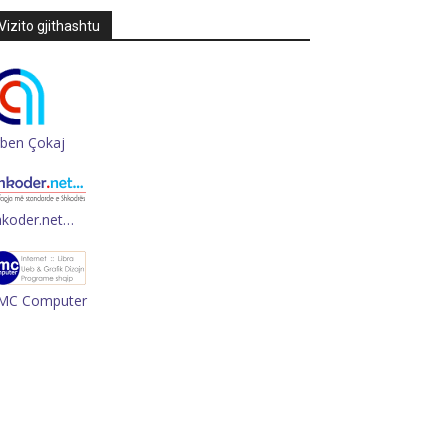
Vizito gjithashtu
rben Çokaj
hkoder.net…
MC Computer