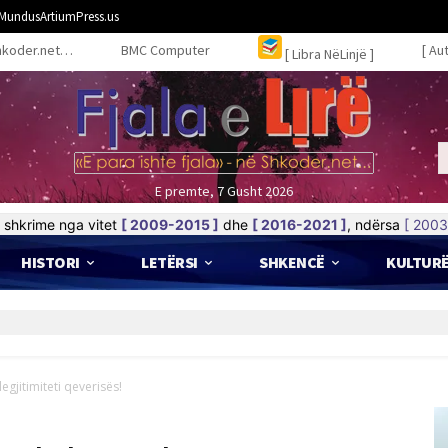
MundusArtiumPress.us
hkoder.net…
BMC Computer
[ Au
[ Libra NëLinjë ]
E premte, 7 Gusht 2026
shkrime nga vitet
[ 2009-2015 ]
dhe
[ 2016-2021 ]
, ndërsa
[ 2003
HISTORI
LETËRSI
SHKENCË
KULTUR
gjitimiteti qeverisës!