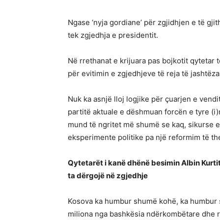
Ngase ‘nyja gordiane’ për zgjidhjen e të gji
tek zgjedhja e presidentit.
Në rrethanat e krijuara pas bojkotit qytetar
për evitimin e zgjedhjeve të reja të jashtëz
Nuk ka asnjë lloj logjike për çuarjen e vendi
partitë aktuale e dëshmuan forcën e tyre (i
mund të ngritet më shumë se kaq, sikurse ed
eksperimente politike pa një reformim të the
Qytetarët i kanë dhënë besimin Albin Kurti
ta dërgojë në zgjedhje
Kosova ka humbur shumë kohë, ka humbur s
miliona nga bashkësia ndërkombëtare dhe rr