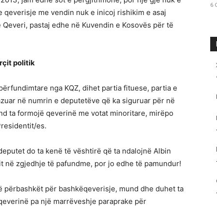
6 
e qeverisje me vendin nuk e inicoj rishikim e asaj
ë Qeveri, pastaj edhe në Kuvendin e Kosovës për të
çit politik
ërfundimtare nga KQZ, dihet partia fituese, partia e
Bazuar në numrin e deputetëve që ka siguruar për në
nd ta formojë qeverinë me votat minoritare, mirëpo
residentit/es.
eputet do ta kenë të vështirë që ta ndalojnë Albin
dit në zgjedhje të pafundme, por jo edhe të pamundur!
 të përbashkët për bashkëqeverisje, mund dhe duhet ta
 qeverinë pa një marrëveshje paraprake për