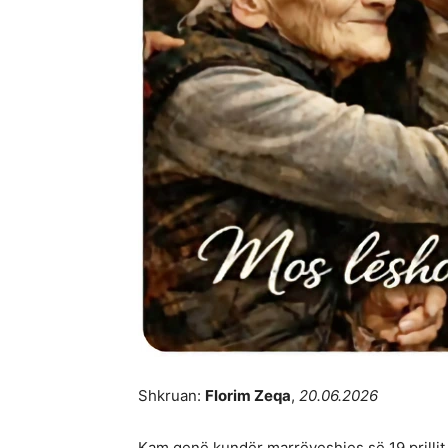
Shkruan:
Florim Zeqa
,
20.06.2026
Kam qenë kundër marrëveshjes së 19 prillit 