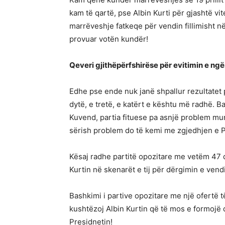
kam të qartë, pse Albin Kurti për gjashtë vit
marrëveshje fatkeqe për vendin fillimisht n
provuar votën kundër!
Qeveri gjithëpërfshirëse për evitimin e ngër
Edhe pse ende nuk janë shpallur rezultatet p
dytë, e tretë, e katërt e kështu më radhë. 
Kuvend, partia fituese pa asnjë problem mu
sërish problem do të kemi me zgjedhjen e P
Kësaj radhe partitë opozitare me vetëm 47 d
Kurtin në skenarët e tij për dërgimin e ven
Bashkimi i partive opozitare me një ofertë
kushtëzoj Albin Kurtin që të mos e formojë
Presidnetin!