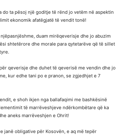
do ta pësoj një goditje të rënd jo vetëm në aspektin
limit ekonomik afatëgjatë të vendit tonë!
të njëpasnjëshme, duam mirëqeverisje dhe jo abuzim
ësi shtetërore dhe morale para qytetarëve që të sillet
tyre.
 për qeverisje dhe duhet të qeverisë me vendin dhe jo
e, kur edhe tani po e pranon, se zgjedhjet e 7
 vendit, e shoh ikjen nga ballafaqimi me bashkësinë
plementimit të marrëveshjeve ndërkombëtare që ka
he aneks marrëveshjen e Ohrit!
e janë obligative për Kosovën, e aq më tepër