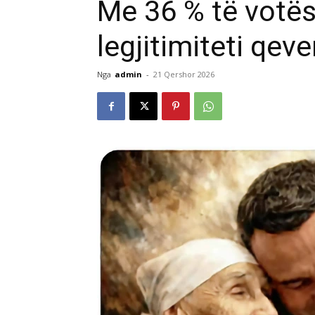
Me 36 % të votë
legjitimiteti qeve
Nga
admin
-
21 Qershor 2026