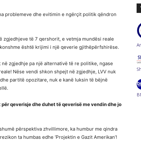
tha problemeve dhe evitimin e ngërçit politik qëndron
 të zgjedhjeve të 7 qershorit, e vetmja mundësi reale
A
akonshme është krijimi i një qeverie gjithëpërfshirëse.
t në zgjedhje pa një alternativë të re politike, ngase
S
)reale! Nëse vendi shkon shpejt në zgjedhje, LVV nuk
he partitë opozitare, nuk e kanë luksin të bëjnë
llë.
B
t për qeverisje dhe duhet të qeverisë me vendin dhe jo
humë përspektiva zhvillimore, ka humbur me qindra
ezikon ta humbas edhe ‘Projektin e Gazit Amerikan’!