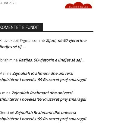
Gusht 2026
KOMENTET E FUNDIT
Zijait, në 90-vjetorin e
Xhavit.kabili@gmai.com
në
lindjes së tij…
Razijes, 90-vjetorin e lindjes së saj…
Ibrahim
në
Zejnullah Rrahmani dhe universi
Mali
në
shpirtëror i novelës ‘99 Rruzaret prej smaragdi
Zejnullah Rrahmani dhe universi
k.m
në
shpirtëror i novelës ‘99 Rruzaret prej smaragdi
Zejnullah Rrahmani dhe universi
Genci
në
shpirtëror i novelës ‘99 Rruzaret prej smaragdi