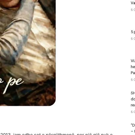
Va
6 
5 
6 
Vi
he
Pa
6 
SH
do
re
6 
“D
–
2013, jam edhe sot e përgjithmonë, por një gjë nuk e