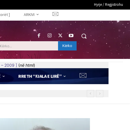
Hyrje / Regjistrohu
torët ]
ARKIVI
Kërko
Kërko...
 – 2009 ]
(
në html
)
Ë
RRETH “FJALA E LIRË”