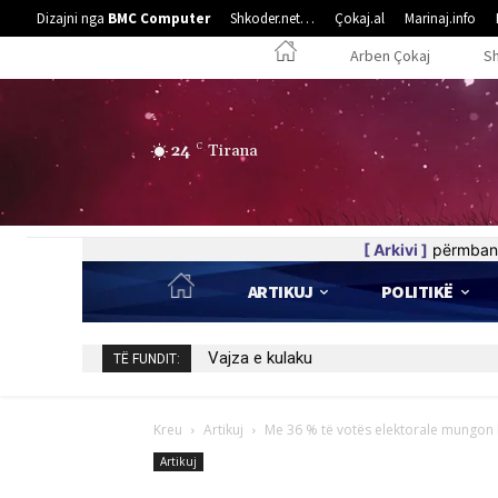
Dizajni nga
BMC Computer
Shkoder.net…
Çokaj.al
Marinaj.info
Arben Çokaj
S
24
C
Tirana
[ Arkivi ]
përmban 
ARTIKUJ
POLITIKË
5 poezi nga Elife Luzha
TË FUNDIT:
Kreu
Artikuj
Me 36 % të votës elektorale mungon le
Artikuj