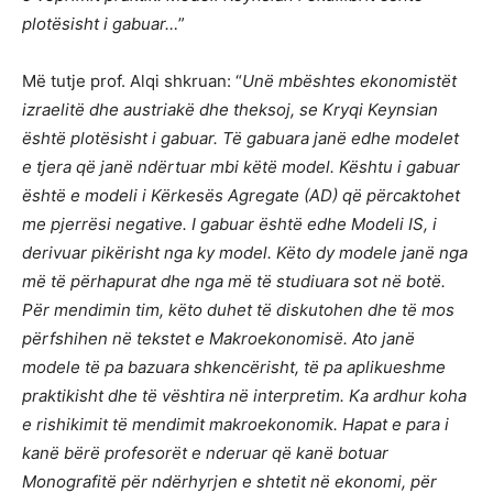
plotësisht i gabuar…
”
Më tutje prof. Alqi shkruan: “
Unë mbështes ekonomistët
izraelitë dhe austriakë dhe theksoj, se Kryqi Keynsian
është plotësisht i gabuar. Të gabuara janë edhe modelet
e tjera që janë ndërtuar mbi këtë model. Kështu i gabuar
është e modeli i Kërkesës Agregate (AD) që përcaktohet
me pjerrësi negative. I gabuar është edhe Modeli IS, i
derivuar pikërisht nga ky model. Këto dy modele janë nga
më të përhapurat dhe nga më të studiuara sot në botë.
Për mendimin tim, këto duhet të diskutohen dhe të mos
përfshihen në tekstet e Makroekonomisë. Ato janë
modele të pa bazuara shkencërisht, të pa aplikueshme
praktikisht dhe të vështira në interpretim. Ka ardhur koha
e rishikimit të mendimit makroekonomik. Hapat e para i
kanë bërë profesorët e nderuar që kanë botuar
Monografitë për ndërhyrjen e shtetit në ekonomi, për