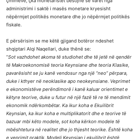
çmimeve, çka monetaristët besojnë se varet nga
administrimi i saktë i masës monetare kryesisht
nëpërmjet politikës monetare dhe jo nëpërmjet politikës
fiskale.
E përsërisim se me këtë gjigand botëror ndeshet
shqiptari Alqi Naqellari, duke thënë se:
“
Sot vazhdohet akoma të studiohet dhe të jetë në qendër
të Makroekonomisë teoria Keynsiane dhe teoria Klasike,
pavarësisht se ju kanë vendosur nga një “neo” përpara,
duke i kthyer në neoklasike apo neokeynsiane. Veprimet
e ekonomistëve perëndimorë i kanë kaluar orientimet e
këtyre teorive, duke u futur në një fazë të re të mendimit
ekonomik ndërkombëtar. Ka ikur koha e Ekuilibrit
Keynsian, ka ikur koha e multiplikatorit dhe e teorive të
bazuar mbi këto modele, sot koha kërkon modele të
mbështetura në realitet dhe jo thjesht teorike. Është koha
e veprimit praktik. Modeli Keynsian i ekuilibrit është