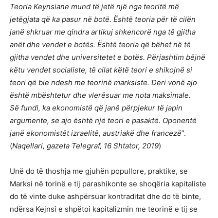
Teoria Keynsiane mund të jetë një nga teoritë më
jetëgjata që ka pasur në botë. Është teoria për të cilën
janë shkruar me qindra artikuj shkencorë nga të gjitha
anët dhe vendet e botës. Është teoria që bëhet në të
gjitha vendet dhe universitetet e botës. Përjashtim bëjnë
këtu vendet socialiste, të cilat këtë teori e shikojnë si
teori që bie ndesh me teorinë marksiste. Deri vonë ajo
është mbështetur dhe vlerësuar me nota maksimale.
Së fundi, ka ekonomistë që janë përpjekur të japin
argumente, se ajo është një teori e pasaktë. Oponentë
janë ekonomistët izraelitë, austriakë dhe francezë
”.
(
Naqellari, gazeta Telegraf, 16 Shtator, 2019
)
Unë do të thoshja me gjuhën popullore, praktike, se
Marksi në torinë e tij parashikonte se shoqëria kapitaliste
do të vinte duke ashpërsuar kontraditat dhe do të binte,
ndërsa Kejnsi e shpëtoi kapitalizmin me teorinë e tij se