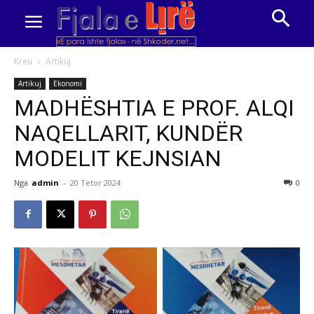
Kreu
Artikuj
Artikuj
Ekonomi
MADHËSHTIA E PROF. ALQI
NAQELLARIT, KUNDËR
MODELIT KEJNSIAN
Nga
admin
-
20 Tetor 2024
0