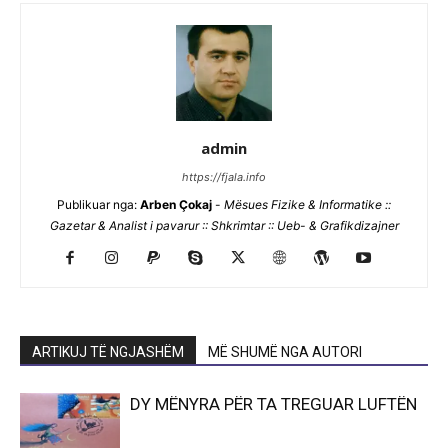
admin
https://fjala.info
Publikuar nga:
Arben Çokaj
-
Mësues Fizike & Informatike ::
Gazetar & Analist i pavarur :: Shkrimtar :: Ueb- & Grafikdizajner
ARTIKUJ TË NGJASHËM
MË SHUMË NGA AUTORI
DY MËNYRA PËR TA TREGUAR LUFTËN