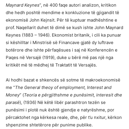
Maynard Keynes
”, në 400 faqe autori analizon, kritikon
dhe hedh poshtë mendime e konkluzione të gjigandit të
ekonomisë John Kejnsit. Për të kuptuar madhështine e
prof. Naqellarit duhet të dimë se kush ishte John Maynard
Keynes (1883 – 1946). Ekonomist britanik, i cili ka punuar
si këshilltar i Minstrisë së Financave gjatë dy luftrave
botërore dhe ishte përfaqësues i saj në Konferencën e
Paqes në Versajë (1919), duke u bërë më pas një nga
kritikët më të mëdhej të Traktatit të Versajës.
Ai hodhi bazat e shkencës së sotme të makroekonomisë
me “
The General theoy of employment, Interest and
Money
” (
Teoria e përgjithshme e punësimit, interesit dhe
parasë
), (1936) Në këtë libër parashtron tezën se
punësimi i plotë nuk është gjendje e natyrëshme, por
përcaktohet nga kërkesa reale, dhe, për t’u nxitur, kërkon
shpenzime shtetërore për punime publike.