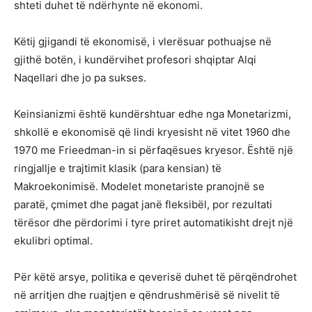
shteti duhet të ndërhynte në ekonomi.
Këtij gjigandi të ekonomisë, i vlerësuar pothuajse në
gjithë botën, i kundërvihet profesori shqiptar Alqi
Naqellari dhe jo pa sukses.
Keinsianizmi është kundërshtuar edhe nga Monetarizmi,
shkollë e ekonomisë që lindi kryesisht në vitet 1960 dhe
1970 me Frieedman-in si përfaqësues kryesor. Është një
ringjallje e trajtimit klasik (para kensian) të
Makroekonimisë. Modelet monetariste pranojnë se
paratë, çmimet dhe pagat janë fleksibël, por rezultati
tërësor dhe përdorimi i tyre priret automatikisht drejt një
ekulibri optimal.
Për këtë arsye, politika e qeverisë duhet të përqëndrohet
në arritjen dhe ruajtjen e qëndrushmërisë së nivelit të