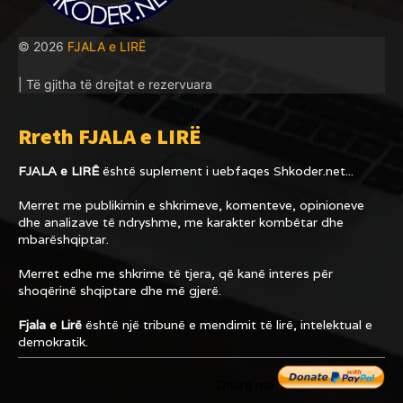
© 2026
FJALA e LIRË
| Të gjitha të drejtat e rezervuara
Rreth FJALA e LIRË
FJALA e LIRË
është suplement i uebfaqes
Shkoder.net...
Merret me publikimin e shkrimeve, komenteve, opinioneve
dhe analizave të ndryshme, me karakter kombëtar dhe
mbarëshqiptar.
Merret edhe me shkrime të tjera, që kanë interes për
shoqërinë shqiptare dhe më gjerë.
Fjala e Lirë
është një tribunë e mendimit të lirë, intelektual e
demokratik.
Dhuro me