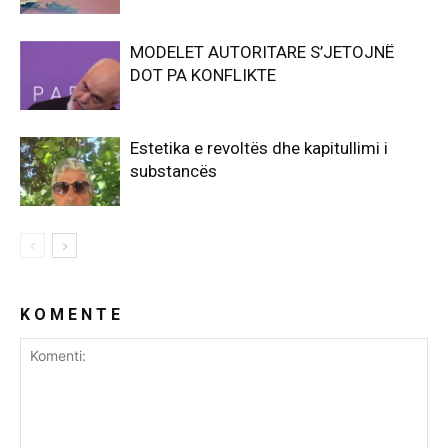
MODELET AUTORITARE S’JETOJNË
DOT PA KONFLIKTE
Estetika e revoltës dhe kapitullimi i
substancës
K O M E N T E