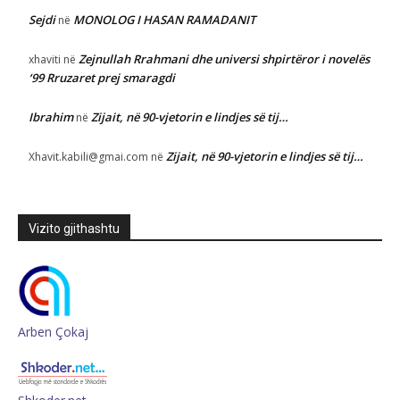
Sejdi
MONOLOG I HASAN RAMADANIT
në
Zejnullah Rrahmani dhe universi shpirtëror i novelës
xhaviti
në
‘99 Rruzaret prej smaragdi
Ibrahim
Zijait, në 90-vjetorin e lindjes së tij…
në
Zijait, në 90-vjetorin e lindjes së tij…
Xhavit.kabili@gmai.com
në
Vizito gjithashtu
Arben Çokaj