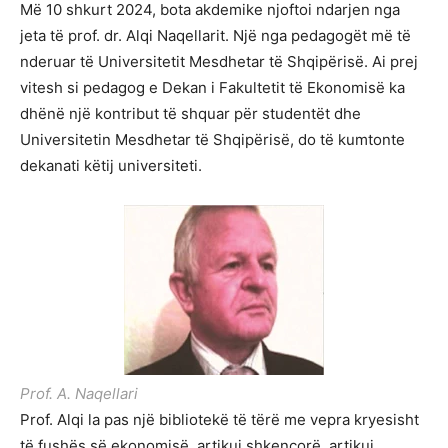
Më 10 shkurt 2024, bota akdemike njoftoi ndarjen nga
jeta të prof. dr. Alqi Naqellarit. Një nga pedagogët më të
nderuar të Universitetit Mesdhetar të Shqipërisë. Ai prej
vitesh si pedagog e Dekan i Fakultetit të Ekonomisë ka
dhënë një kontribut të shquar për studentët dhe
Universitetin Mesdhetar të Shqipërisë, do të kumtonte
dekanati këtij universiteti.
Prof. A. Naqellari
Prof. Alqi la pas një bibliotekë të tërë me vepra kryesisht
të fushës së ekonomisë, artikuj shkencorë, artikuj