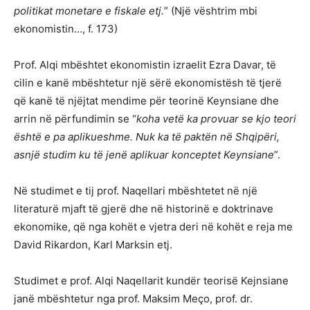
politikat monetare e fiskale etj.
” (Një vështrim mbi
ekonomistin…, f. 173)
Prof. Alqi mbështet ekonomistin izraelit Ezra Davar, të
cilin e kanë mbështetur një sërë ekonomistësh të tjerë
që kanë të njëjtat mendime për teorinë Keynsiane dhe
arrin në përfundimin se “
koha vetë ka provuar se kjo teori
është e pa aplikueshme. Nuk ka të paktën në Shqipëri,
asnjë studim ku të jenë aplikuar konceptet Keynsiane
”.
Në studimet e tij prof. Naqellari mbështetet në një
literaturë mjaft të gjerë dhe në historinë e doktrinave
ekonomike, që nga kohët e vjetra deri në kohët e reja me
David Rikardon, Karl Marksin etj.
Studimet e prof. Alqi Naqellarit kundër teorisë Kejnsiane
janë mbështetur nga prof. Maksim Meço, prof. dr.