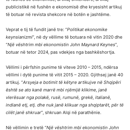
publicistikë në fushën e ekonomisë dhe kryesisht artikuj
të botuar në revista shekcore në botën e jashtëme.
Veprat e tij të fundit janë tre: “
Politikat ekonomike
keynsianizmi
”, në dy vëllime të botuara në vitin 2020 dhe
“
Një vështrim mbi ekonomistin John Maynard Keynes
”,
botuar në tetor 2024, pas vdekjes nga bashkëshortja.
Vëllimi i përfshin punime të viteve 2010 – 2015, ndërsa
vëllimi i dytë punime të vitit 2015 – 2020. Gjithsej janë 40
artikuj. “
Arsyeja e botimit të këtyre artikujve në Shqipëri
është se ato kanë marrë mbi njëmijë klikime, janë
vlerësuar nga polakë, rusë, rumunë, grekë, italianë,
indianë etj, etj. dhe nuk janë klikuar nga shqiptarët, për të
cilët janë shkruar
”, shkruan Alqi në parathënie.
Në vëllimin e tretë “
Një vështrim mbi ekonomistin John