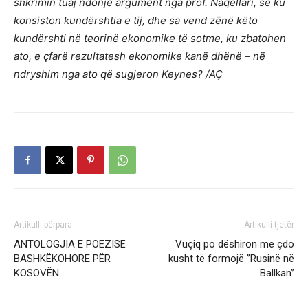
shkrimin tuaj ndonjë argument nga prof. Naqellari, se ku
konsiston kundërshtia e tij, dhe sa vend zënë këto
kundërshti në teorinë ekonomike të sotme, ku zbatohen
ato, e çfarë rezultatesh ekonomike kanë dhënë – në
ndryshim nga ato që sugjeron Keynes? /AÇ
Artikulli përpara
Artikulli tjetër
ANTOLOGJIA E POEZISË
Vuçiq po dëshiron me çdo
BASHKËKOHORE PËR
kusht të formojë ”Rusinë në
KOSOVËN
Ballkan”