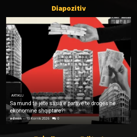
Diapozitiv
ARTIKUJ
Sa mund të jetë sasia e parave të drogës në
ekonominë shqiptare?!
admin
-
10 Korrik 2026
0
a