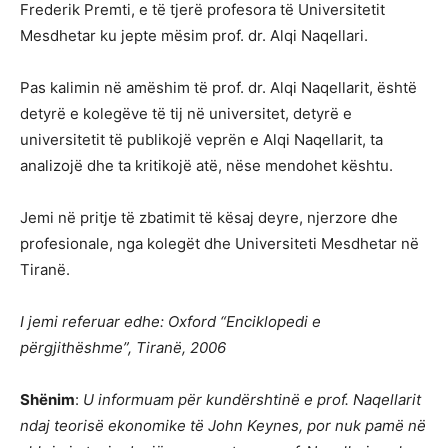
Frederik Premti, e të tjerë profesora të Universitetit
Mesdhetar ku jepte mësim prof. dr. Alqi Naqellari.
Pas kalimin në amëshim të prof. dr. Alqi Naqellarit, është
detyrë e kolegëve të tij në universitet, detyrë e
universitetit të publikojë veprën e Alqi Naqellarit, ta
analizojë dhe ta kritikojë atë, nëse mendohet kështu.
Jemi në pritje të zbatimit të kësaj deyre, njerzore dhe
profesionale, nga kolegët dhe Universiteti Mesdhetar në
Tiranë.
I jemi referuar edhe: Oxford “Enciklopedi e
përgjithëshme”, Tiranë, 2006
Shënim
:
U informuam për kundërshtinë e prof. Naqellarit
ndaj teorisë ekonomike të John Keynes, por nuk pamë në