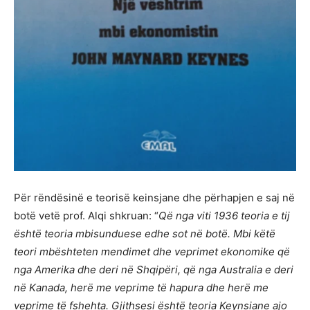
Për rëndësinë e teorisë keinsjane dhe përhapjen e saj në
botë vetë prof. Alqi shkruan: “
Që nga viti 1936 teoria e tij
është teoria mbisunduese edhe sot në botë. Mbi këtë
teori mbështeten mendimet dhe veprimet ekonomike që
nga Amerika dhe deri në Shqipëri, që nga Australia e deri
në Kanada, herë me veprime të hapura dhe herë me
veprime të fshehta. Gjithsesi është teoria Keynsiane ajo