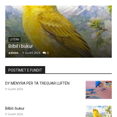
LETËRSI
Bilbil i bukur
admin
-
9 Gusht 2026
0
a
POSTIMET E FUNDIT
DY MËNYRA PËR TA TREGUAR LUFTËN
9 Gusht 2026
Bilbil i bukur
9 Gusht 2026