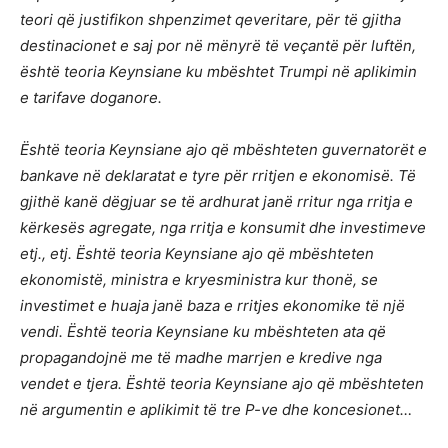
teori që justifikon shpenzimet qeveritare, për të gjitha
destinacionet e saj por në mënyrë të veçantë për luftën,
është teoria Keynsiane ku mbështet Trumpi në aplikimin
e tarifave doganore.
Është teoria Keynsiane ajo që mbështeten guvernatorët e
bankave në deklaratat e tyre për rritjen e ekonomisë. Të
gjithë kanë dëgjuar se të ardhurat janë rritur nga rritja e
kërkesës agregate, nga rritja e konsumit dhe investimeve
etj., etj. Është teoria Keynsiane ajo që mbështeten
ekonomistë, ministra e kryesministra kur thonë, se
investimet e huaja janë baza e rritjes ekonomike të një
vendi. Është teoria Keynsiane ku mbështeten ata që
propagandojnë me të madhe marrjen e kredive nga
vendet e tjera. Është teoria Keynsiane ajo që mbështeten
në argumentin e aplikimit të tre P-ve dhe koncesionet…