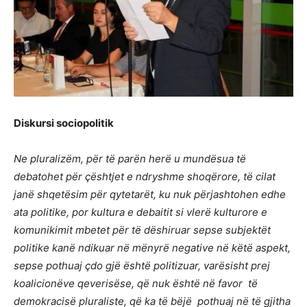
Diskursi sociopolitik
Ne pluralizëm, për të parën herë u mundësua të
debatohet për çështjet e ndryshme shoqërore, të cilat
janë shqetësim për qytetarët, ku nuk përjashtohen edhe
ata politike, por kultura e debaitit si vlerë kulturore e
komunikimit mbetet për të dëshiruar sepse subjektët
politike kanë ndikuar në mënyrë negative në këtë aspekt,
sepse pothuaj çdo gjë është politizuar, varësisht prej
koalicionëve qeverisëse, që nuk është në favor të
demokracisë pluraliste, që ka të bëjë pothuaj në të gjitha