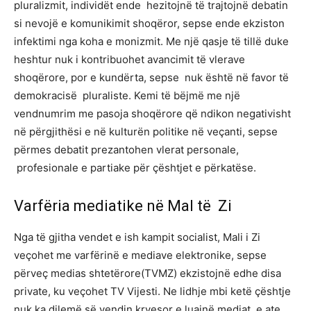
pluralizmit, individët ende hezitojnë të trajtojnë debatin
si nevojë e komunikimit shoqëror, sepse ende ekziston
infektimi nga koha e monizmit. Me një qasje të tillë duke
heshtur nuk i kontribuohet avancimit të vlerave
shoqërore, por e kundërta, sepse nuk është në favor të
demokracisë pluraliste. Kemi të bëjmë me një
vendnumrim me pasoja shoqërore që ndikon negativisht
në përgjithësi e në kulturën politike në veçanti, sepse
përmes debatit prezantohen vlerat personale,
profesionale e partiake për çështjet e përkatëse.
Varfëria mediatike në Mal të Zi
Nga të gjitha vendet e ish kampit socialist, Mali i Zi
veçohet me varfërinë e mediave elektronike, sepse
përveç medias shtetërore(TVMZ) ekzistojnë edhe disa
private, ku veçohet TV Vijesti. Ne lidhje mbi ketë çështje
nuk ka dilemë së vendin kryesor e luajnë mediat, e ate