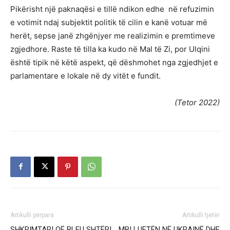
Pikërisht një paknaqësi e tillë ndikon edhe në refuzimin
e votimit ndaj subjektit politik të cilin e kanë votuar më
herët, sepse janë zhgënjyer me realizimin e premtimeve
zgjedhore. Raste të tilla ka kudo në Mal të Zi, por Ulqini
është tipik në këtë aspekt, që dëshmohet nga zgjedhjet e
parlamentare e lokale në dy vitët e fundit.
(Tetor 2022)
Artikulli përpara
Artikulli tjetër
SHKRIMTARI QË BLEU SHTËPI
MBI LUFTËN NË UKRAINË DHE