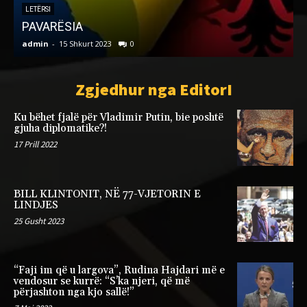
M
LETËRSI
PAVARËSIA
admin
-
15 Shkurt 2023
0
a
Zgjedhur nga EditorI
Ku bëhet fjalë për Vladimir Putin, bie poshtë
gjuha diplomatike?!
17 Prill 2022
BILL KLINTONIT, NË 77-VJETORIN E
LINDJES
25 Gusht 2023
“Faji im që u largova”, Rudina Hajdari më e
vendosur se kurrë: “S’ka njeri, që më
përjashton nga kjo sallë!”