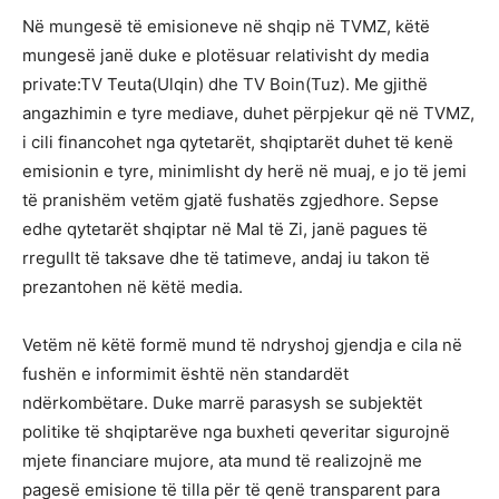
Në mungesë të emisioneve në shqip në TVMZ, këtë
mungesë janë duke e plotësuar relativisht dy media
private:TV Teuta(Ulqin) dhe TV Boin(Tuz). Me gjithë
angazhimin e tyre mediave, duhet përpjekur që në TVMZ,
i cili financohet nga qytetarët, shqiptarët duhet të kenë
emisionin e tyre, minimlisht dy herë në muaj, e jo të jemi
të pranishëm vetëm gjatë fushatës zgjedhore. Sepse
edhe qytetarët shqiptar në Mal të Zi, janë pagues të
rregullt të taksave dhe të tatimeve, andaj iu takon të
prezantohen në këtë media.
Vetëm në këtë formë mund të ndryshoj gjendja e cila në
fushën e informimit është nën standardët
ndërkombëtare. Duke marrë parasysh se subjektët
politike të shqiptarëve nga buxheti qeveritar sigurojnë
mjete financiare mujore, ata mund të realizojnë me
pagesë emisione të tilla për të qenë transparent para