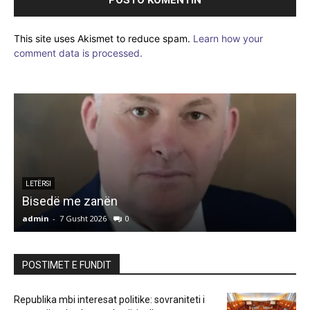
This site uses Akismet to reduce spam.
Learn how your
comment data is processed.
LETËRSI
Bisedë me zanën
admin
-
7 Gusht 2026
0
a
POSTIMET E FUNDIT
Republika mbi interesat politike: sovraniteti i