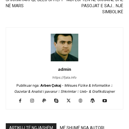
NË MARS
PASOJAT E SAJ… NJË
SIMBOLIKË
admin
https://fjala.info
Publikuar nga:
Arben Çokaj
-
Mësues Fizike & Informatike ::
Gazetar & Analist i pavarur :: Shkrimtar :: Ueb- & Grafikdizajner
ARTIKUJ TË NGJASHËM
MË SHUMË NGA AUTORI