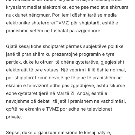
kryesisht mediat elektronike, edhe pse mediat e shkruara
nuk duhet nënçmuar. Por, jemi dëshmitarë se media
elektronike shtetërore(TVMZ) për shqiptarët është e
pranishme vetëm ne fushatat parazgjedhore.
Gjatë kësaj kohe shqiptarët përmes subjektëve politike
janë të pranishëm ku prezentojnë programin e tyre
partiak, duke iu ofruar të dhëna qytetarëve, gjegjësisht
elektoratit të tyre votues. Një veprim i tillë është normal,
por shqiptarët kanë nevojë që të jenë të pranishëm ne
ekranin e televizorit edhe pas zgjedhjeve, ashtu sikurse
edhe qytetarët tjerë në Mal të Zi. Andaj, është e
nevojshme që debati të jetë i pranishëm ne vazhdimësi,
qoftë ne ekranin e TVMZ por edhe ne televizionet
private.
Sepse, duke organizuar emisione të kësaj natyre,