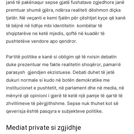
janë të pakënaqur sepse gjatë fushatave zgjedhore janë
premtuar shumë gjëra, ndërsa realiteti dëshmon diçka
tjetër. Në veçanti e kemi fjalën për çështjet kyçe që kanë
të bëjnë në lidhje mbi identitetin kombëtar të
shqiptarëve ne ketë mjedis, qoftë në kuadër të
pushtetëve vendore apo qendror.
Partitë politike e kanë si obligim që të nxisin debatin
duke prezentuar me fakte realitetin shoqëror, pamarrë
parasysh gjendjen ekzistuese. Debati duhet të jetë
dukuri normale si kudo në botën demokratike me
institucionet e pushtetit, në parlament dhe në media, në
mënyrë që opinioni i gjerë të ketë një pamje të qartë të
zhvillimeve të përgjithshme. Sepse nuk thuhet kot së
qeverisja është pasqyra e subjekteve politike.
Mediat private si zgjidhje