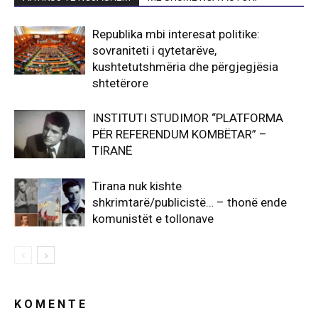
Republika mbi interesat politike:
sovraniteti i qytetarëve,
kushtetutshmëria dhe përgjegjësia
shtetërore
INSTITUTI STUDIMOR “PLATFORMA
PËR REFERENDUM KOMBËTAR” –
TIRANË
Tirana nuk kishte
shkrimtarë/publicistë… – thonë ende
komunistët e tollonave
K O M E N T E