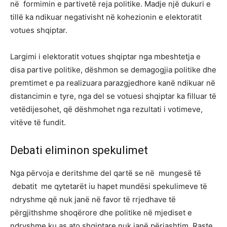
në formimin e partivetë reja politike. Madje një dukuri e
tillë ka ndikuar negativisht në kohezionin e elektoratit
votues shqiptar.
Largimi i elektoratit votues shqiptar nga mbeshtetja e
disa partive politike, dëshmon se demagogjia politike dhe
premtimet e pa realizuara parazgjedhore kanë ndikuar në
distancimin e tyre, nga del se votuesi shqiptar ka filluar të
vetëdijesohet, që dëshmohet nga rezultati i votimeve,
vitëve të fundit.
Debati eliminon spekulimet
Nga përvoja e deritshme del qartë se në mungesë të
debatit me qytetarët iu hapet mundësi spekulimeve të
ndryshme që nuk janë në favor të rrjedhave të
përgjithshme shoqërore dhe politike në mjediset e
ndryshme ku as ato shqiptare nuk janë përjashtim. Raste