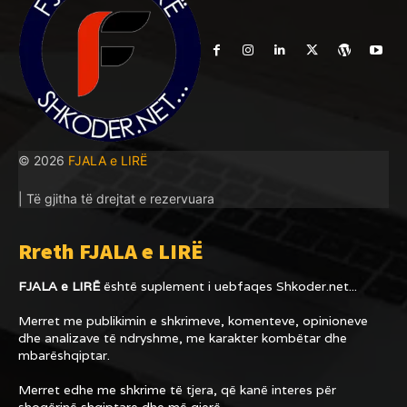
© 2026
FJALA e LIRË
| Të gjitha të drejtat e rezervuara
Rreth FJALA e LIRË
FJALA e LIRË
është suplement i uebfaqes
Shkoder.net...
Merret me publikimin e shkrimeve, komenteve, opinioneve
dhe analizave të ndryshme, me karakter kombëtar dhe
mbarëshqiptar.
Merret edhe me shkrime të tjera, që kanë interes për
shoqërinë shqiptare dhe më gjerë.