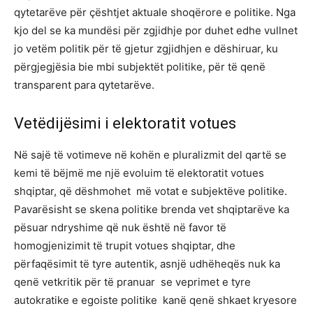
qytetarëve për çështjet aktuale shoqërore e politike. Nga
kjo del se ka mundësi për zgjidhje por duhet edhe vullnet
jo vetëm politik për të gjetur zgjidhjen e dëshiruar, ku
përgjegjësia bie mbi subjektët politike, për të qenë
transparent para qytetarëve.
Vetëdijësimi i elektoratit votues
Në sajë të votimeve në kohën e pluralizmit del qartë se
kemi të bëjmë me një evoluim të elektoratit votues
shqiptar, që dëshmohet më votat e subjektëve politike.
Pavarësisht se skena politike brenda vet shqiptarëve ka
pësuar ndryshime që nuk është në favor të
homogjenizimit të trupit votues shqiptar, dhe
përfaqësimit të tyre autentik, asnjë udhëheqës nuk ka
qenë vetkritik për të pranuar se veprimet e tyre
autokratike e egoiste politike kanë qenë shkaet kryesore