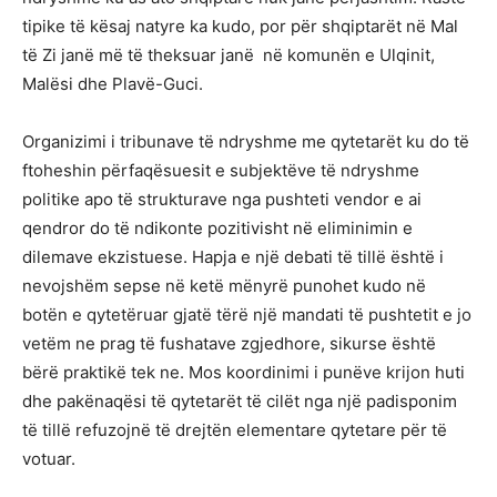
tipike të kësaj natyre ka kudo, por për shqiptarët në Mal
të Zi janë më të theksuar janë në komunën e Ulqinit,
Malësi dhe Plavë-Guci.
Organizimi i tribunave të ndryshme me qytetarët ku do të
ftoheshin përfaqësuesit e subjektëve të ndryshme
politike apo të strukturave nga pushteti vendor e ai
qendror do të ndikonte pozitivisht në eliminimin e
dilemave ekzistuese. Hapja e një debati të tillë është i
nevojshëm sepse në ketë mënyrë punohet kudo në
botën e qytetëruar gjatë tërë një mandati të pushtetit e jo
vetëm ne prag të fushatave zgjedhore, sikurse është
bërë praktikë tek ne. Mos koordinimi i punëve krijon huti
dhe pakënaqësi të qytetarët të cilët nga një padisponim
të tillë refuzojnë të drejtën elementare qytetare për të
votuar.