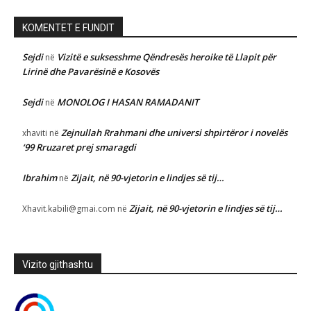
KOMENTET E FUNDIT
Sejdi
Vizitë e suksesshme Qëndresës heroike të Llapit për
në
Lirinë dhe Pavarësinë e Kosovës
Sejdi
MONOLOG I HASAN RAMADANIT
në
Zejnullah Rrahmani dhe universi shpirtëror i novelës
xhaviti
në
‘99 Rruzaret prej smaragdi
Ibrahim
Zijait, në 90-vjetorin e lindjes së tij…
në
Zijait, në 90-vjetorin e lindjes së tij…
Xhavit.kabili@gmai.com
në
Vizito gjithashtu