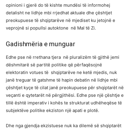
opinioni i gjerë do të kishte mundësi të informohej
detalisht ne lidhje mbi rrjedhat aktuale dhe çështjet
preokupuese të shqiptarëve në mjediset ku jetojnë e
veprojnë si popullsi autoktone në Mal të Zi.
Gadishmëria e munguar
Edhe pse në rrethana tjera në pluralizëm të gjithë jemi
dëshmitarë së partitë politike që përfaqësojnë
elektoratin votues të shqiptarëve ne ketë mjedis, nuk
janë treguar të gatshme të hapin debatin në lidhje mbi
çështjet kyçe të cilat janë preokupuese për shqiptarët në
veçanti e qytetarët në përgjithësi. Edhe pse një çështje e
tillë është imperativ i kohës te strukturat udhëheqëse të
subjektëve politike ekziston një apati e plotë.
Dhe nga gjendja ekzistuese nuk ka dilemë së shqiptarët