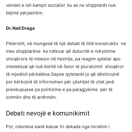
vendet e ish kampit socialist ku as ne shqiptarët nuk
bëjmë përjashtim.
Dr. Nail Draga
Pikërisht, në mungesë të një debati të tillë konstruktiv ne
mes shqiptarëve ka ndikuar që dukuritë e ndryshme
shoqërore të mbesin në heshtje, pa reagim qytetar apo
intelektual që nuk është në favor të pluralizmit shoqëror
të mjedisit përkatëse.Sepse qytetarët jo që dëshirojnë
por kërkojnë të informohen për çështjet të cilat janë
preokupuese pa politizime e pa paragjykime për të
sotmën dhe të ardhmën.
Debati nevojë e komunikimit
Por, ndonëse kanë kaluar tri dekada nga miratimi i