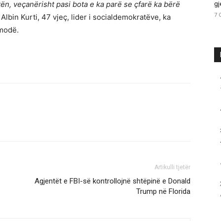
n, veçanërisht pasi bota e ka parë se çfarë ka bërë
gj
7 
 Albin Kurti, 47 vjeç, lider i socialdemokratëve, ka
 modë.
Artikulli tjetër
Agjentët e FBI-së kontrollojnë shtëpinë e Donald
Trump në Florida