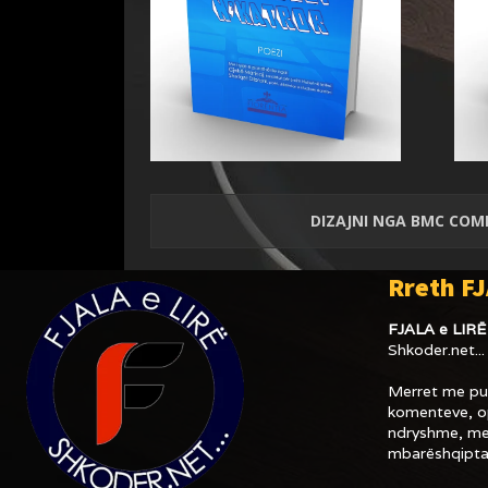
DIZAJNI NGA
BMC COM
Rreth FJ
FJALA e LIRË
Shkoder.net...
Merret me pub
komenteve, op
ndryshme, me
mbarëshqipta