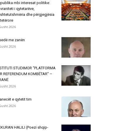
publika mbi interesat politike:
vraniteti i qytetarëve,
shtetutshmëria dhe përgjegjësia
tetërore
Gusht 2026
sedë me zanën
Gusht 2026
NSTITUTI STUDIMOR “PLATFORMA
ËR REFERENDUM KOMBËTAR” –
IRANË
Gusht 2026
janecët e qytetit tim
Gusht 2026
KURAN HALILI (Poezi shqip-