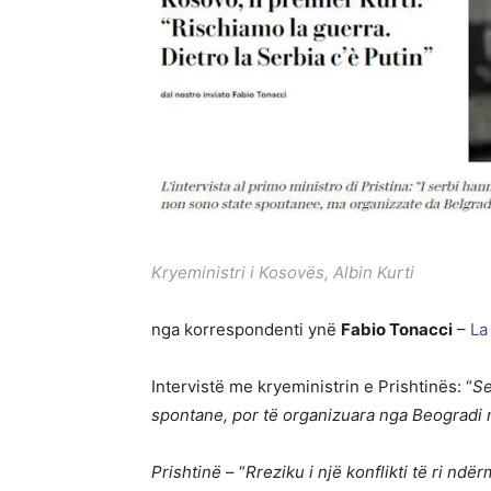
Kryeministri i Kosovës, Albin Kurti
nga korrespondenti ynë
Fabio Tonacci
–
La
Intervistë me kryeministrin e Prishtinës: “
Se
spontane, por të organizuara nga Beogradi
Prishtinë
– “
Rreziku i një konflikti të ri nd