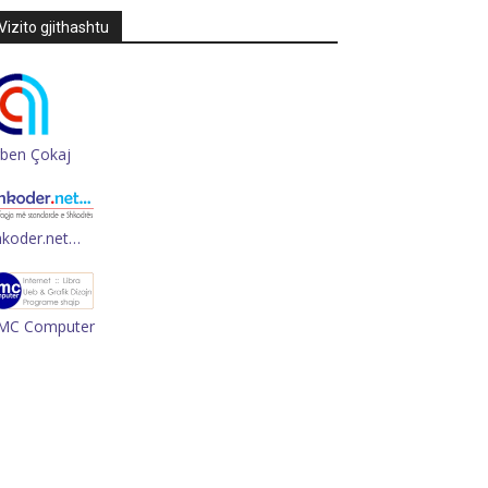
Vizito gjithashtu
rben Çokaj
hkoder.net…
MC Computer