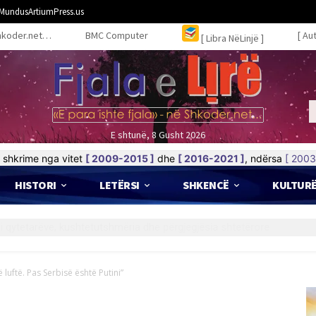
MundusArtiumPress.us
hkoder.net…
BMC Computer
[ Au
[ Libra NëLinjë ]
E shtunë, 8 Gusht 2026
shkrime nga vitet
[ 2009-2015 ]
dhe
[ 2016-2021 ]
, ndërsa
[ 2003
HISTORI
LETËRSI
SHKENCË
KULTUR
 luftë. Pas Serbisë është Putini”