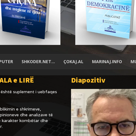
PUTER
SHKODER.NET…
ÇOKAJ.AL
MARINAJ.INFO
MU
ALA e LIRË
Diapozitiv
është suplement i uebfaqes
likimin e shkrimeve,
inioneve dhe analizave të
 karakter kombëtar dhe
r.