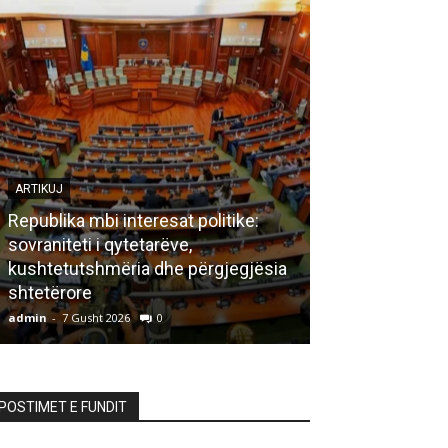
ARTIKUJ
Republika mbi interesat politike:
sovraniteti i qytetarëve,
LETËRSI
kushtetutshmëria dhe përgjegjësia
shtetërore
Bisedë me za
admin
-
7 Gusht 2026
0
admin
-
7 Gusht 20
POSTIMET E FUNDIT