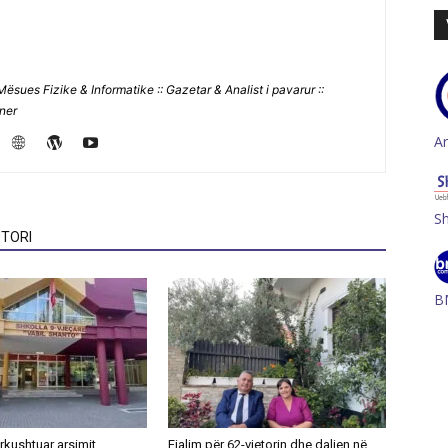
Mësues Fizike & Informatike :: Gazetar & Analist i pavarur ::
jner
A
S
TORI
B
ërkushtuar arsimit,
Fjalim për 62-vjetorin dhe daljen në