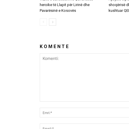
heroike të Llapit për Lirinë dhe
shoqërisë d
Pavarësinë e Kosovës
kushtuar Q
K O M E N T E