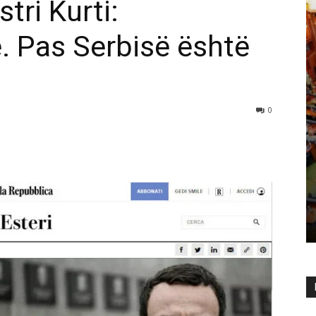
tri Kurti:
ë. Pas Serbisë është
0