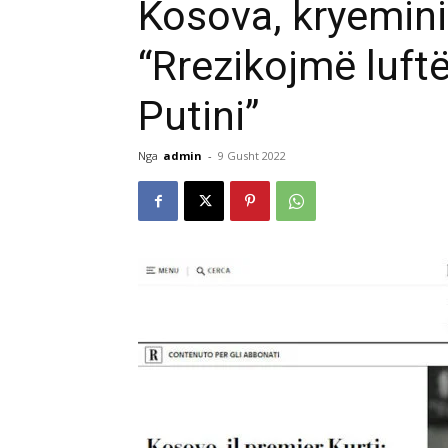
Kosova, kryeminis
“Rrezikojmë luft
Putini”
Nga
admin
-
9 Gusht 2022