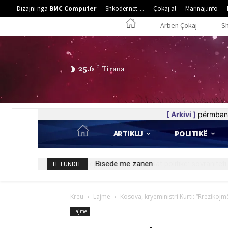
Dizajni nga
BMC Computer
Shkoder.net…
Çokaj.al
Marinaj.info
Arben Çokaj
S
25.6
C
Tirana
[ Arkivi ]
përmban 
ARTIKUJ
POLITIKË
Bisedë me zanën
TË FUNDIT:
Kreu
Lajme
Kosova, kryeministri Kurti: “Rrezikojmë
Lajme