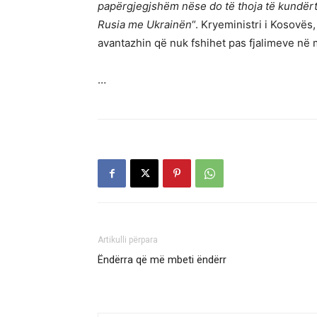
papërgjegjshëm nëse do të thoja të kundërtë
Rusia me Ukrainën
“. Kryeministri i Kosovës,
avantazhin që nuk fshihet pas fjalimeve në
…
Artikulli përpara
Ëndërra që më mbeti ëndërr