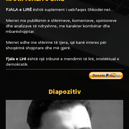
FJALA e LIRË
është suplement i uebfaqes
Shkoder.net...
Merret me publikimin e shkrimeve, komenteve, opinioneve
dhe analizave të ndryshme, me karakter kombëtar dhe
mbarëshqiptar.
Merret edhe me shkrime të tjera, që kanë interes për
shoqërinë shqiptare dhe më gjerë.
Fjala e Lirë
është një tribunë e mendimit të lirë, intelektual e
demokratik.
Dhuro me
Diapozitiv