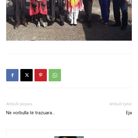
Artikulli përpara
Artikulli tjetër
Në vorbulla të trazuara…
Eja