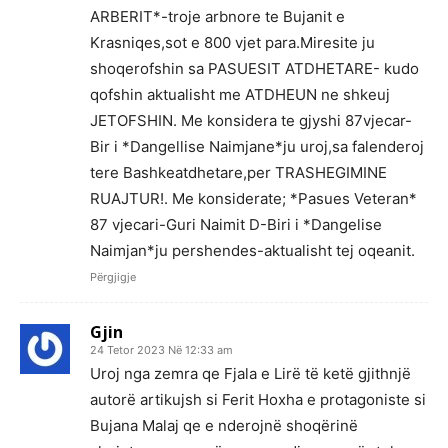
ARBERIT*-troje arbnore te Bujanit e
Krasniqes,sot e 800 vjet para.Miresite ju
shoqerofshin sa PASUESIT ATDHETARE- kudo
qofshin aktualisht me ATDHEUN ne shkeuj
JETOFSHIN. Me konsidera te gjyshi 87vjecar-
Bir i *Dangellise Naimjane*ju uroj,sa falenderoj
tere Bashkeatdhetare,per TRASHEGIMINE
RUAJTUR!. Me konsiderate; *Pasues Veteran*
87 vjecari-Guri Naimit D-Biri i *Dangelise
Naimjan*ju pershendes-aktualisht tej oqeanit.
Përgjigje
Gjin
24 Tetor 2023 Në 12:33 am
Uroj nga zemra qe Fjala e Lirë të ketë gjithnjë
autorë artikujsh si Ferit Hoxha e protagoniste si
Bujana Malaj qe e nderojnë shoqërinë