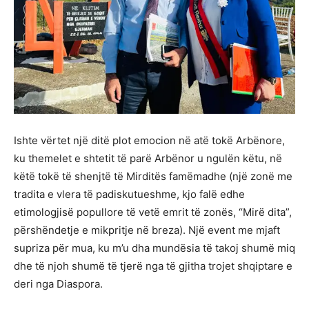
Ishte vërtet një ditë plot emocion në atë tokë Arbënore,
ku themelet e shtetit të parë Arbënor u ngulën këtu, në
këtë tokë të shenjtë të Mirditës famëmadhe (një zonë me
tradita e vlera të padiskutueshme, kjo falë edhe
etimologjisë popullore të vetë emrit të zonës, “Mirë dita”,
përshëndetje e mikpritje në breza). Një event me mjaft
supriza për mua, ku m’u dha mundësia të takoj shumë miq
dhe të njoh shumë të tjerë nga të gjitha trojet shqiptare e
deri nga Diaspora.