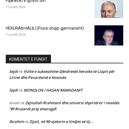
Pijanecët e qytetit tim
7 Gusht 2026
HEKURAN HALILI (Poezi shqip-gjermanisht)
7 Gusht 2026
KOMENTET E FUNDIT
Sejdi
Vizitë e suksesshme Qëndresës heroike të Llapit për
në
Lirinë dhe Pavarësinë e Kosovës
Sejdi
MONOLOG I HASAN RAMADANIT
në
Zejnullah Rrahmani dhe universi shpirtëror i novelës
xhaviti
në
‘99 Rruzaret prej smaragdi
Ibrahim
Zijait, në 90-vjetorin e lindjes së tij…
në