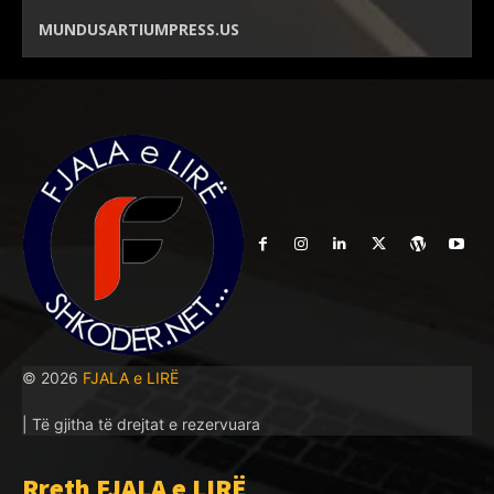
MUNDUSARTIUMPRESS.US
© 2026
FJALA e LIRË
| Të gjitha të drejtat e rezervuara
Rreth FJALA e LIRË