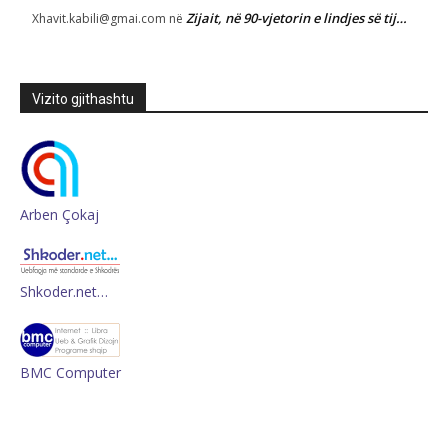
Zijait, në 90-vjetorin e lindjes së tij…
Xhavit.kabili@gmai.com
në
Vizito gjithashtu
Arben Çokaj
Shkoder.net…
BMC Computer