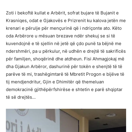
Zoti i bekoftë kullat e Arbërit, sofrat bujare të Bujanit e
Krasniqes, odat e Gjakovës e Prizrenit ku kalova jetën me
krenari e përulje për mençurinë që i ndriçonte ato. Këto
oda Arbërore u mësuan brezave ndër shekuj se si të
kuvendojnë e të sjellin në jetë që çdo punë ta bëjnë me
ndershmëri, pa u përkulur, në udhën e drejtë të sakrificës
për familjen, shoqërinë dhe atdheun. Fisi Ahmagjokaj më
dha Gjakun Arbëror, dashurinë për tokën e shenjtë të të
parëve të mi, trashëgimtarë të Mbretit Progon e bijëve të
tij mendjendritur, Gjin e Dhimitër që themeluan
demokracinë gjithëpërfshirëse e shtetin e parë shqiptar
të së drejtës…