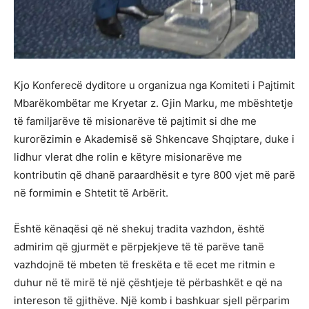
Kjo Konferecë dyditore u organizua nga Komiteti i Pajtimit
Mbarëkombëtar me Kryetar z. Gjin Marku, me mbështetje
të familjarëve të misionarëve të pajtimit si dhe me
kurorëzimin e Akademisë së Shkencave Shqiptare, duke i
lidhur vlerat dhe rolin e këtyre misionarëve me
kontributin që dhanë paraardhësit e tyre 800 vjet më parë
në formimin e Shtetit të Arbërit.
Është kënaqësi që në shekuj tradita vazhdon, është
admirim që gjurmët e përpjekjeve të të parëve tanë
vazhdojnë të mbeten të freskëta e të ecet me ritmin e
duhur në të mirë të një çështjeje të përbashkët e që na
intereson të gjithëve. Një komb i bashkuar sjell përparim