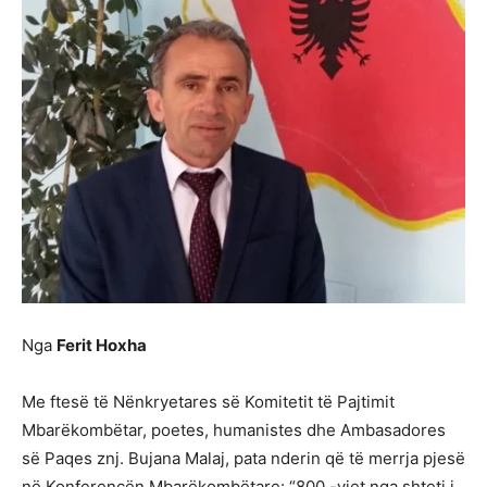
Nga
Ferit Hoxha
Me ftesë të Nënkryetares së Komitetit të Pajtimit
Mbarëkombëtar, poetes, humanistes dhe Ambasadores
së Paqes znj. Bujana Malaj, pata nderin që të merrja pjesë
në Konferencën Mbarëkombëtare: “800 -vjet nga shteti i