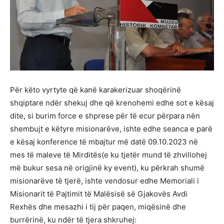
Për këto vyrtyte që kanë karakerizuar shoqërinë
shqiptare ndër shekuj dhe që krenohemi edhe sot e kësaj
dite, si burim force e shprese për të ecur përpara nën
shembujt e këtyre misionarëve, ishte edhe seanca e parë
e kësaj konference të mbajtur më datë 09.10.2023 në
mes të maleve të Mirditës(e ku tjetër mund të zhvillohej
më bukur sesa në origjinë ky event), ku përkrah shumë
misionarëve të tjerë, ishte vendosur edhe Memoriali i
Misionarit të Pajtimit të Malësisë së Gjakovës Avdi
Rexhës dhe mesazhi i tij për paqen, miqësinë dhe
burrërinë, ku ndër të tjera shkruhej: