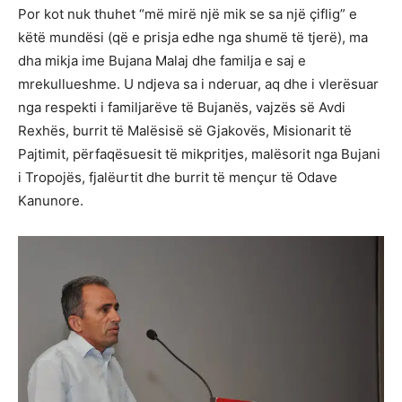
Por kot nuk thuhet “më mirë një mik se sa një çiflig” e
këtë mundësi (që e prisja edhe nga shumë të tjerë), ma
dha mikja ime Bujana Malaj dhe familja e saj e
mrekullueshme. U ndjeva sa i nderuar, aq dhe i vlerësuar
nga respekti i familjarëve të Bujanës, vajzës së Avdi
Rexhës, burrit të Malësisë së Gjakovës, Misionarit të
Pajtimit, përfaqësuesit të mikpritjes, malësorit nga Bujani
i Tropojës, fjalëurtit dhe burrit të mençur të Odave
Kanunore.