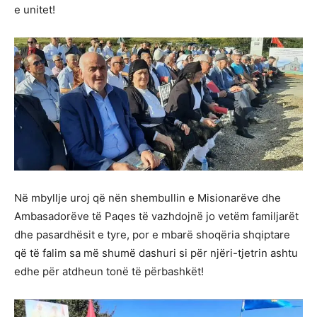
e unitet!
Në mbyllje uroj që nën shembullin e Misionarëve dhe
Ambasadorëve të Paqes të vazhdojnë jo vetëm familjarët
dhe pasardhësit e tyre, por e mbarë shoqëria shqiptare
që të falim sa më shumë dashuri si për njëri-tjetrin ashtu
edhe për atdheun tonë të përbashkët!