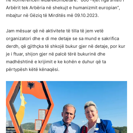
Arbërit tek Arbëria në shekujt e humanizmit europian”,
mbajtur në Gëziq të Mirditës më 09.10.2023.
Jam mësuar që në aktivitete të tilla të jem vetë
organizatori dhe e di me detaje se sa mund e sakrifica
derdh, që gjithçka të shkojë bukur gjer në detaje, por kur
je i ftuar, shijon gjer në palcë tërë bukurinë dhe
madhështinë e krijimit e ke kohën e duhur që ta
përtypësh këtë kënaqësi.