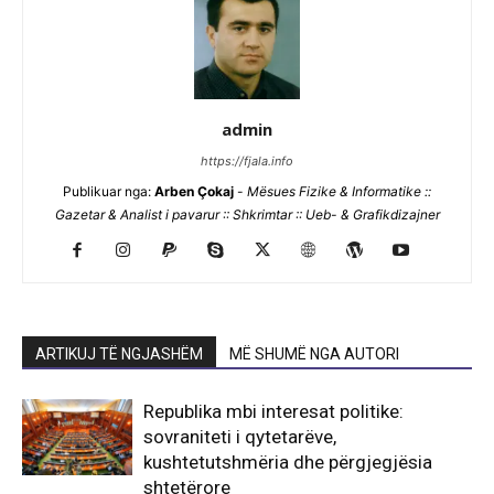
admin
https://fjala.info
Publikuar nga:
Arben Çokaj
-
Mësues Fizike & Informatike ::
Gazetar & Analist i pavarur :: Shkrimtar :: Ueb- & Grafikdizajner
ARTIKUJ TË NGJASHËM
MË SHUMË NGA AUTORI
Republika mbi interesat politike:
sovraniteti i qytetarëve,
kushtetutshmëria dhe përgjegjësia
shtetërore