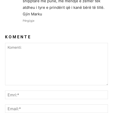
shqiptare me punë, me mendje e zemër tek
atdheu i tyre e prindërit që i kanë bërë të tillë.
Gjin Marku
Përgjigje
K O M E N T E