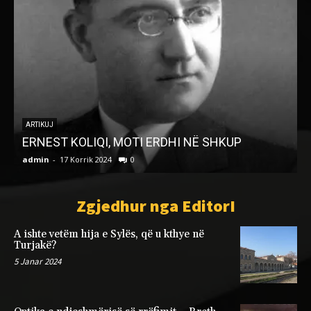
ARTIKUJ
ERNEST KOLIQI, MOTI ERDHI NË SHKUP
admin
-
17 Korrik 2024
0
a
Zgjedhur nga EditorI
A ishte vetëm hija e Sylës, që u kthye në
Turjakë?
5 Janar 2024