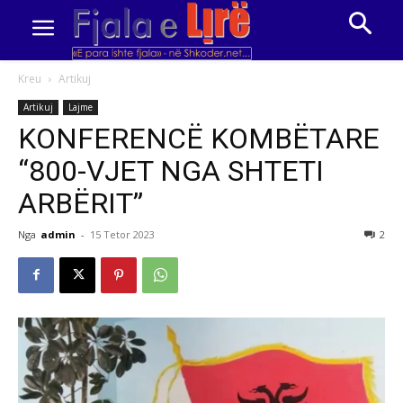
Kreu
Artikuj
Artikuj
Lajme
KONFERENCË KOMBËTARE
“800-VJET NGA SHTETI
ARBËRIT”
Nga
admin
-
15 Tetor 2023
2