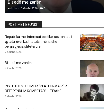
Bisedë me zanën
admin
-
7 Gusht 2026
0
a
POSTIMET E FUNDIT
Republika mbi interesat politike: sovraniteti i
qytetarëve, kushtetutshmëria dhe
përgjegjësia shtetërore
7 Gusht 2026
Bisedë me zanën
7 Gusht 2026
INSTITUTI STUDIMOR “PLATFORMA PËR
REFERENDUM KOMBËTAR” – TIRANË
7 Gusht 2026