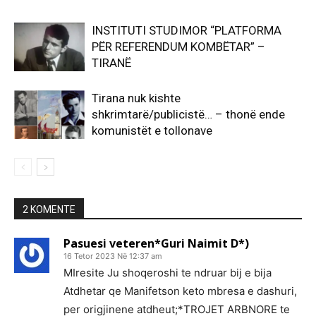
INSTITUTI STUDIMOR “PLATFORMA
PËR REFERENDUM KOMBËTAR” –
TIRANË
Tirana nuk kishte
shkrimtarë/publicistë… – thonë ende
komunistët e tollonave
2 KOMENTE
Pasuesi veteren*Guri Naimit D*)
16 Tetor 2023 Në 12:37 am
MIresite Ju shoqeroshi te ndruar bij e bija
Atdhetar qe Manifetson keto mbresa e dashuri,
per origjinene atdheut;*TROJET ARBNORE te