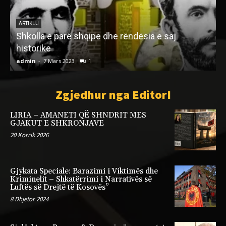
LETËRSI
VDEKJA E SOVRANIT
admin
-
19 Gusht 2022
0
a
Zgjedhur nga EditorI
LIRIA – AMANETI QË SHNDRIT MES
GJAKUT E SHKRONJAVE
20 Korrik 2026
Gjykata Speciale: Barazimi i Viktimës dhe
Kriminelit – Shkatërrimi i Narrativës së
Luftës së Drejtë të Kosovës”
8 Dhjetor 2024