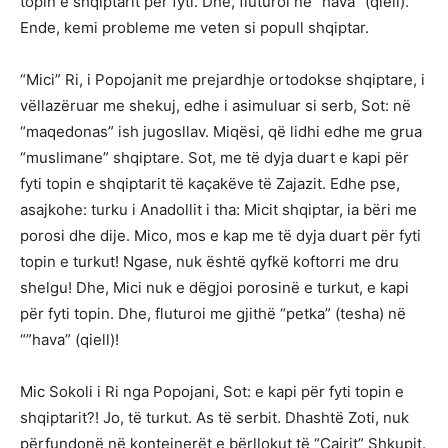
topin e shqiptarit për fyti. Dhe, fluturoi në “hava” (qiell).
Ende, kemi probleme me veten si popull shqiptar.
“Mici” Ri, i Popojanit me prejardhje ortodokse shqiptare, i
vëllazëruar me shekuj, edhe i asimuluar si serb, Sot: në
“maqedonas” ish jugosllav. Miqësi, që lidhi edhe me grua
“muslimane” shqiptare. Sot, me të dyja duart e kapi për
fyti topin e shqiptarit të kaçakëve të Zajazit. Edhe pse,
asajkohe: turku i Anadollit i tha: Micit shqiptar, ia bëri me
porosi dhe dije. Mico, mos e kap me të dyja duart për fyti
topin e turkut! Ngase, nuk është qyfkë koftorri me dru
shelgu! Dhe, Mici nuk e dëgjoi porosinë e turkut, e kapi
për fyti topin. Dhe, fluturoi me gjithë “petka” (tesha) në
“”hava” (qiell)!
Mic Sokoli i Ri nga Popojani, Sot: e kapi për fyti topin e
shqiptarit?! Jo, të turkut. As të serbit. Dhashtë Zoti, nuk
përfundonë në kontejnerët e bërllokut të “Çairit” Shkupit.