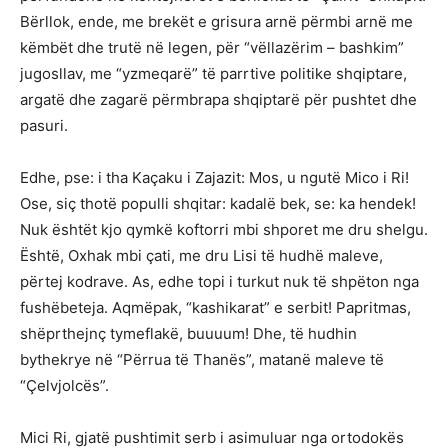
Bërllok, ende, me brekët e grisura arnë përmbi arnë me
këmbët dhe trutë në legen, për “vëllazërim – bashkim”
jugosllav, me “yzmeqarë” të parrtive politike shqiptare,
argatë dhe zagarë përmbrapa shqiptarë për pushtet dhe
pasuri.
Edhe, pse: i tha Kaçaku i Zajazit: Mos, u ngutë Mico i Ri!
Ose, siç thotë populli shqitar: kadalë bek, se: ka hendek!
Nuk ështët kjo qymkë koftorri mbi shporet me dru shelgu.
Është, Oxhak mbi çati, me dru Lisi të hudhë maleve,
përtej kodrave. As, edhe topi i turkut nuk të shpëton nga
fushëbeteja. Aqmëpak, “kashikarat” e serbit! Papritmas,
shëprthejnç tymeflakë, buuuum! Dhe, të hudhin
bythekrye në “Përrua të Thanës”, matanë maleve të
“Çelvjolcës”.
Mici Ri, gjatë pushtimit serb i asimuluar nga ortodokës