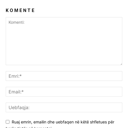
K O M E N T E
Ruaj emrin, emailin dhe uebfaqen në këtë shfletues për