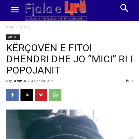
Kreu
Artikuj
Artikuj
KËRÇOVËN E FITOI
DHËNDRI DHE JO “MICI” RI I
POPOJANIT
Nga
admin
-
4 Nëntor 2025
0