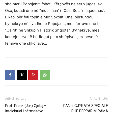
shqiptar i Popojanit, fshat i Kërçovës në serb jugosllav.
Ose, kutadi unë në “musliman”?! Ose, Sot: “maqedonas”.
E kapi për fyti topin e Mic Sokolit. Dhe, përfundoi,
bythekrye në livadhet e Popojanit, mes ferrave dhe të
“Çairit” në Shkupin Historik Shqiptar. Bythekrye, mes
kontejnierve të bërllogut para shtëpive, çerdheve të
fëmijve dhe shkollave…
Artikulli përpara
Artikulli tjetër
Prof. Prenk (Jak) Gjetaj –
PAN-i, GJYKATA SPECIALE
Intelektual i përmasave
DHE PËRPARIM RAMA