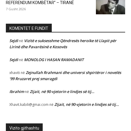
REFERENDUM KOMBËTAR” – TIRANË
7 Gusht 2026
KOMENTET E FUNDIT
Sejdi
Vizitë e suksesshme Qëndresës heroike të Llapit për
në
Lirinë dhe Pavarësinë e Kosovës
Sejdi
MONOLOG I HASAN RAMADANIT
në
Zejnullah Rrahmani dhe universi shpirtëror i novelës
xhaviti
në
‘99 Rruzaret prej smaragdi
Ibrahim
Zijait, në 90-vjetorin e lindjes së tij…
në
Zijait, në 90-vjetorin e lindjes së tij…
Xhavit.kabili@gmai.com
në
Vizito gjithashtu