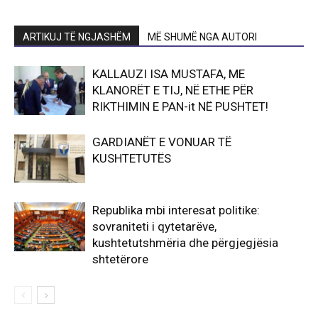
ARTIKUJ TË NGJASHËM
MË SHUMË NGA AUTORI
KALLAUZI ISA MUSTAFA, ME
KLANORËT E TIJ, NË ETHE PËR
RIKTHIMIN E PAN-it NË PUSHTET!
GARDIANËT E VONUAR TË
KUSHTETUTËS
Republika mbi interesat politike:
sovraniteti i qytetarëve,
kushtetutshmëria dhe përgjegjësia
shtetërore