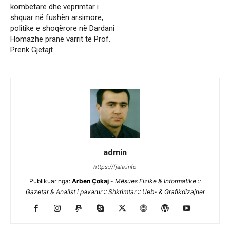
kombëtare dhe veprimtar i
shquar në fushën arsimore,
politike e shoqërore në Dardani
Homazhe pranë varrit të Prof.
Prenk Gjetajt
admin
https://fjala.info
Publikuar nga:
Arben Çokaj
-
Mësues Fizike & Informatike ::
Gazetar & Analist i pavarur :: Shkrimtar :: Ueb- & Grafikdizajner