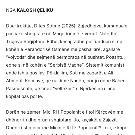
NGA
KALOSH ÇELIKU
Duartrokitje, Ditës Sotme (2025)! Zgjedhjeve, komunuale
partiake shqiptare në Maqedoninë e Veriut. Natedtië,
Trojeve Shqiptare. Edhe, kësaj radhe përfunduan si në
kohën e Perandorisë Osmene me pashallarë, agallarë
“vojvoda” dhe sejmenë përmbrapa në pushtet. Poashtu,
edhe si në kohën e “Serbisë Madhe”. Sistemit komunist
ende ish jugosllav. Përdallim, Sot: me zagarët e Ali
Ahmetit. Kopilave, që ua dimë Nanën, por jo edhe Babën.
Pasmesnate, që tinëz “vëllezëit” e Njerkës na i lanë
kopilat pas porte.
Dorën në zemër, Mici Ri i Popojanit e fitoi Kërçovën me
dhëndrrin dhe gruan shqiptare. Jo, kaçakët e Zajazit.
Dhëdrri shqiptar me Micin e Ri të Popojanit?! I cili, e kapi