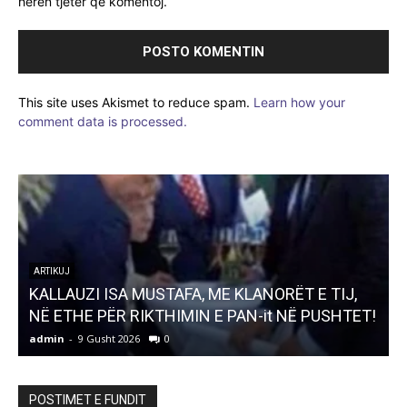
herën tjetër që komentoj.
This site uses Akismet to reduce spam.
Learn how your
comment data is processed.
R
ARTIKUJ
!
GARDIANËT E VONUAR TË KUSHTETUTËS
admin
-
9 Gusht 2026
0
a
POSTIMET E FUNDIT