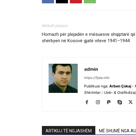
Artikulli përpara
Homazh për plejadën e mësuesve shqiptarë që
shërbyen në Kosovë gjatë viteve 1941–1944
admin
https://fjala.info
Publikuar nga:
Arben Çokaj
-
Shkrimtar :: Ueb- & Grafikdiza
ARTIKUJ TË NGJASHËM
MË SHUMË NGA AU