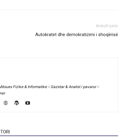
Artikulli tjetër
Autokratet dhe demokratizimi i shoqërisë
Mësues Fizike & Informatike :: Gazetar & Analist i pavarur ::
jner
TORI