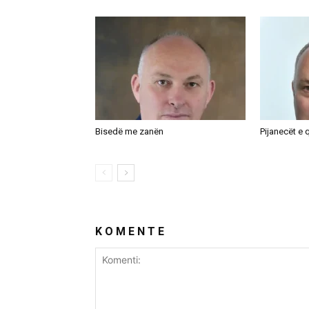
Bisedë me zanën
Pijanecët e q
K O M E N T E