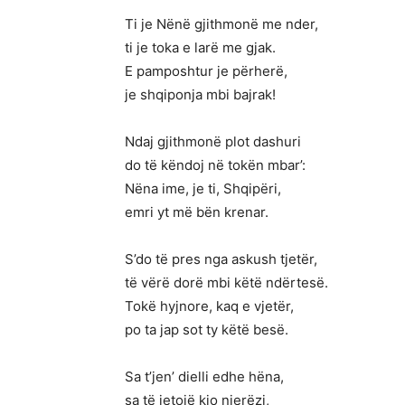
Ti je Nënë gjithmonë me nder,
ti je toka e larë me gjak.
E pamposhtur je përherë,
je shqiponja mbi bajrak!
Ndaj gjithmonë plot dashuri
do të këndoj në tokën mbar’:
Nëna ime, je ti, Shqipëri,
emri yt më bën krenar.
S’do të pres nga askush tjetër,
të vërë dorë mbi këtë ndërtesë.
Tokë hyjnore, kaq e vjetër,
po ta jap sot ty këtë besë.
Sa t’jen’ dielli edhe hëna,
sa të jetojë kjo njerëzi,