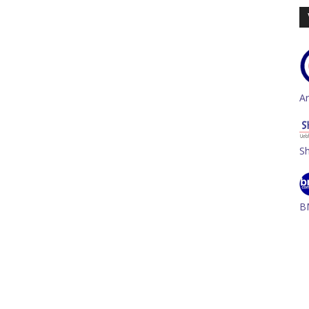
A
S
B