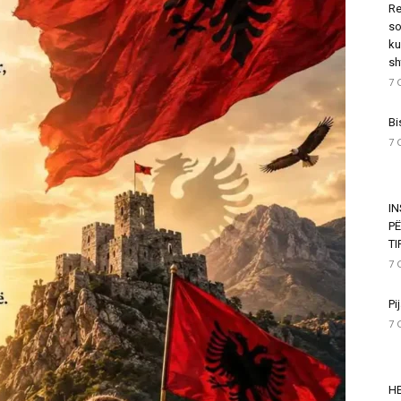
Re
so
ku
sh
7 
Bi
7 
I
P
T
7 
Pi
7 
HE