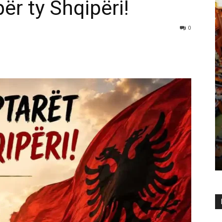
ër ty Shqipëri!
0