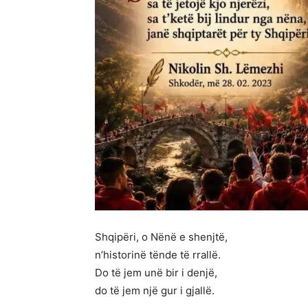
Shqipëri, o Nënë e shenjtë,
n’historinë tënde të rrallë.
Do të jem unë bir i denjë,
do të jem një gur i gjallë.