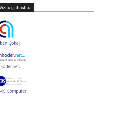
Vizito gjithashtu
rben Çokaj
hkoder.net…
MC Computer