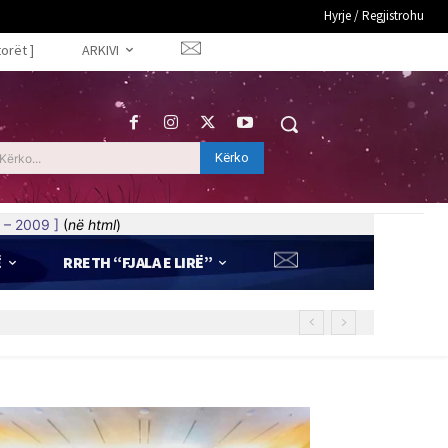
Hyrje / Regjistrohu
torët ]
ARKIVI
Kërko
Kërko...
 – 2009 ]
(
në html
)
Ë
RRETH “FJALA E LIRË”