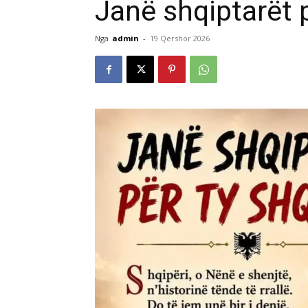
Janë shqiptarët p
Nga
admin
-
19 Qershor 2026