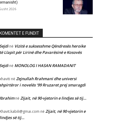
ermanisht)
Gusht 2026
KOMENTET E FUNDIT
Sejdi
Vizitë e suksesshme Qëndresës heroike
në
të Llapit për Lirinë dhe Pavarësinë e Kosovës
Sejdi
MONOLOG I HASAN RAMADANIT
në
Zejnullah Rrahmani dhe universi
xhaviti
në
shpirtëror i novelës ‘99 Rruzaret prej smaragdi
Ibrahim
Zijait, në 90-vjetorin e lindjes së tij…
në
Zijait, në 90-vjetorin e
Xhavit.kabili@gmai.com
në
lindjes së tij…