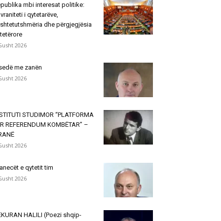
publika mbi interesat politike:
vraniteti i qytetarëve,
shtetutshmëria dhe përgjegjësia
tetërore
Gusht 2026
sedë me zanën
Gusht 2026
NSTITUTI STUDIMOR “PLATFORMA
ËR REFERENDUM KOMBËTAR” –
IRANË
Gusht 2026
janecët e qytetit tim
Gusht 2026
KURAN HALILI (Poezi shqip-