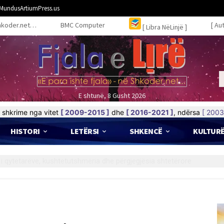
MundusArtiumPress.us
hkoder.net…
BMC Computer
[ Au
[ Libra NëLinjë ]
E shtunë, 8 Gusht 2026
shkrime nga vitet
[ 2009-2015 ]
dhe
[ 2016-2021 ]
, ndërsa
[ 2003
HISTORI
LETËRSI
SHKENCË
KULTUR