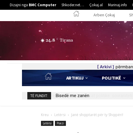
Dizajni nga
BMC Computer
Shkoder.net…
Çokaj.al
Marinaj.info
Arben Çokaj
S
24.8
C
Tirana
[ Arkivi ]
përmban 
ARTIKUJ
POLITIKË
Bisedë me zanën
TË FUNDIT:
Kreu
Letërsi
Janë shqiptarët për ty Shqipëri!
Letërsi
Poezi