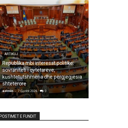
ARTIKUJ
Republika mbi interesat politike:
sovraniteti i qytetarëve,
LETËRSI
kushtetutshmëria dhe përgjegjësia
shtetërore
Bisedë me za
admin
-
7 Gusht 2026
0
admin
-
7 Gusht 20
POSTIMET E FUNDIT