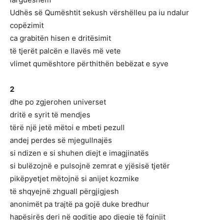
Udhës së Qumështit sekush vërshëlleu pa iu ndalur
copëzimit
ca grabitën hisen e dritësimit
të tjerët palcën e llavës më vete
vlimet qumështore përthithën bebëzat e syve
2
dhe po zgjerohen universet
dritë e syrit të mendjes
tërë një jetë mëtoi e mbeti pezull
andej perdes së mjegullnajës
si ndizen e si shuhen diejt e imagjinatës
si bulëzojnë e pulsojnë zemrat e yjësisë tjetër
pikëpyetjet mëtojnë si anijet kozmike
të shqyejnë zhguall përgjigjesh
anonimët pa trajtë pa gojë duke bredhur
hapësirës deri në goditje apo djegie të fqinjit