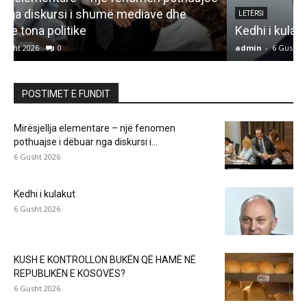
LETËRSI
Kedhi i kulakut
admin
-
6 Gusht 2026
0
a
POSTIMET E FUNDIT
Mirësjellja elementare – një fenomen
pothuajse i dëbuar nga diskursi i...
6 Gusht 2026
Kedhi i kulakut
6 Gusht 2026
KUSH E KONTROLLON BUKËN QË HAMË NË
REPUBLIKËN E KOSOVËS?
6 Gusht 2026