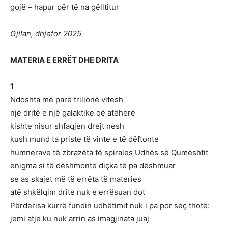
gojë – hapur për të na gëlltitur
Gjilan, dhjetor 2025
MATERIA E ERRËT DHE DRITA
1
Ndoshta më parë trilionë vitesh
një dritë e një galaktike që atëherë
kishte nisur shfaqjen drejt nesh
kush mund ta priste të vinte e të dëftonte
humnerave të zbrazëta të spirales Udhës së Qumështit
enigma si të dëshmonte diçka të pa dëshmuar
se as skajet më të errëta të materies
atë shkëlqim drite nuk e errësuan dot
Përderisa kurrë fundin udhëtimit nuk i pa por seç thotë:
jemi atje ku nuk arrin as imagjinata juaj