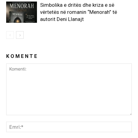
Simbolika e dritës dhe kriza e së
vërtetës në romanin “Menorah” të
autorit Deni Llanajt
K O M E N T E