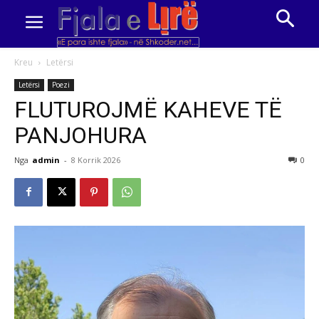
Kreu
Letërsi
Letërsi
Poezi
FLUTUROJMË KAHEVE TË
PANJOHURA
Nga
admin
-
8 Korrik 2026
0