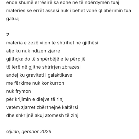
ende shumë errësirë ka edhe në të ndërdymën tuaj
materies së errët assesi nuk i bëhet vonë gllabërimin tua
gatuaj
2
materia e zezë vijon të shtrihet në gjithësi
atje ku nuk ndizen zjarre
gjithçka do të shpërbëjë e të përpijë
të lërë në gjithë shtrirjen zbrazësi
andej ku graviteti i galaktikave
me fërkime nuk konkurron
nuk frymon
për krijimin e diejve të rinj
vetëm zjarret zbërthejnë kaltërsi
dhe shkrijnë akuj atomesh të zinj
Gjilan, qershor 2026