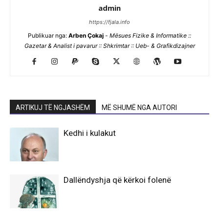
admin
https://fjala.info
Publikuar nga:
Arben Çokaj
-
Mësues Fizike & Informatike ::
Gazetar & Analist i pavarur :: Shkrimtar :: Ueb- & Grafikdizajner
ARTIKUJ TË NGJASHËM
MË SHUMË NGA AUTORI
Kedhi i kulakut
Dallëndyshja që kërkoi folenë