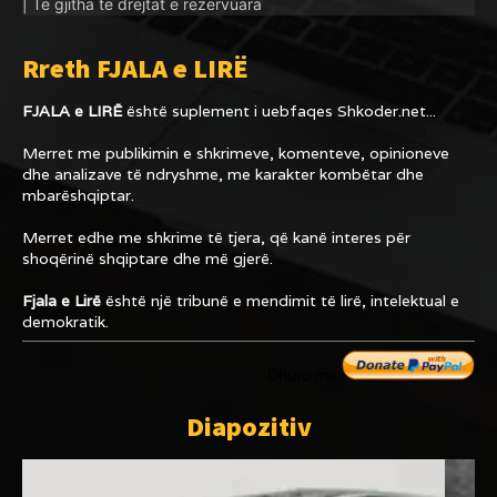
| Të gjitha të drejtat e rezervuara
Rreth FJALA e LIRË
FJALA e LIRË
është suplement i uebfaqes
Shkoder.net...
Merret me publikimin e shkrimeve, komenteve, opinioneve
dhe analizave të ndryshme, me karakter kombëtar dhe
mbarëshqiptar.
Merret edhe me shkrime të tjera, që kanë interes për
shoqërinë shqiptare dhe më gjerë.
Fjala e Lirë
është një tribunë e mendimit të lirë, intelektual e
demokratik.
Dhuro me
Diapozitiv