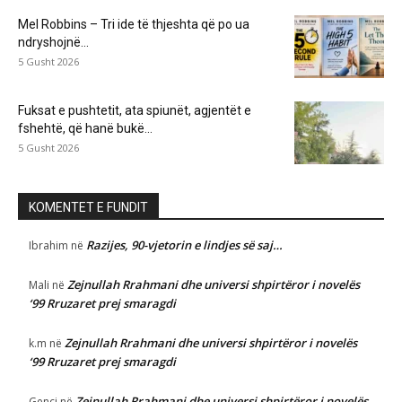
Mel Robbins – Tri ide të thjeshta që po ua
ndryshojnë...
5 Gusht 2026
Fuksat e pushtetit, ata spiunët, agjentët e
fshehtë, që hanë bukë...
5 Gusht 2026
KOMENTET E FUNDIT
Razijes, 90-vjetorin e lindjes së saj…
Ibrahim
në
Zejnullah Rrahmani dhe universi shpirtëror i novelës
Mali
në
‘99 Rruzaret prej smaragdi
Zejnullah Rrahmani dhe universi shpirtëror i novelës
k.m
në
‘99 Rruzaret prej smaragdi
Zejnullah Rrahmani dhe universi shpirtëror i novelës
Genci
në