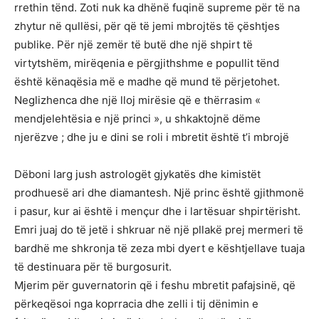
rrethin tënd. Zoti nuk ka dhënë fuqinë supreme për të na
zhytur në qullësi, për që të jemi mbrojtës të çështjes
publike. Për një zemër të butë dhe një shpirt të
virtytshëm, mirëqenia e përgjithshme e popullit tënd
është kënaqësia më e madhe që mund të përjetohet.
Neglizhenca dhe një lloj mirësie që e thërrasim «
mendjelehtësia e një princi », u shkaktojnë dëme
njerëzve ; dhe ju e dini se roli i mbretit është t’i mbrojë
Dëboni larg jush astrologët gjykatës dhe kimistët
prodhuesë ari dhe diamantesh. Një princ është gjithmonë
i pasur, kur ai është i mençur dhe i lartësuar shpirtërisht.
Emri juaj do të jetë i shkruar në një pllakë prej mermeri të
bardhë me shkronja të zeza mbi dyert e kështjellave tuaja
të destinuara për të burgosurit.
Mjerim për guvernatorin që i feshu mbretit pafajsinë, që
përkeqësoi nga koprracia dhe zelli i tij dënimin e