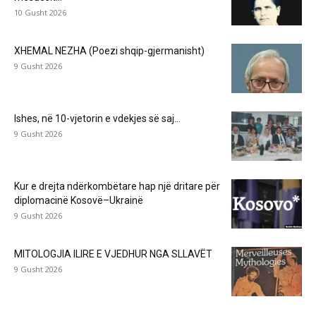
10 Gusht 2026
XHEMAL NEZHA (Poezi shqip-gjermanisht)
9 Gusht 2026
Ishes, në 10-vjetorin e vdekjes së saj…
9 Gusht 2026
Kur e drejta ndërkombëtare hap një dritare për
diplomacinë Kosovë–Ukrainë
9 Gusht 2026
MITOLOGJIA ILIRE E VJEDHUR NGA SLLAVËT
9 Gusht 2026