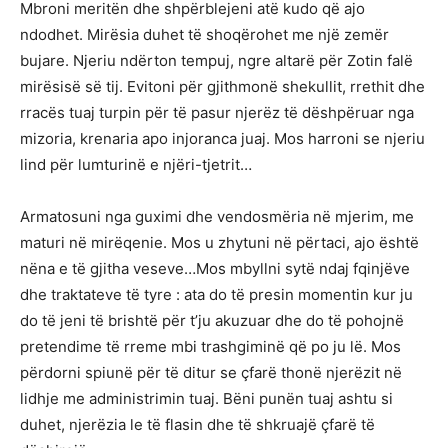
Mbroni meritën dhe shpërblejeni atë kudo që ajo
ndodhet. Mirësia duhet të shoqërohet me një zemër
bujare. Njeriu ndërton tempuj, ngre altarë për Zotin falë
mirësisë së tij. Evitoni për gjithmonë shekullit, rrethit dhe
rracës tuaj turpin për të pasur njerëz të dëshpëruar nga
mizoria, krenaria apo injoranca juaj. Mos harroni se njeriu
lind për lumturinë e njëri-tjetrit…
Armatosuni nga guximi dhe vendosmëria në mjerim, me
maturi në mirëqenie. Mos u zhytuni në përtaci, ajo është
nëna e të gjitha veseve…Mos mbyllni sytë ndaj fqinjëve
dhe traktateve të tyre : ata do të presin momentin kur ju
do të jeni të brishtë për t’ju akuzuar dhe do të pohojnë
pretendime të rreme mbi trashgiminë që po ju lë. Mos
përdorni spiunë për të ditur se çfarë thonë njerëzit në
lidhje me administrimin tuaj. Bëni punën tuaj ashtu si
duhet, njerëzia le të flasin dhe të shkruajë çfarë të