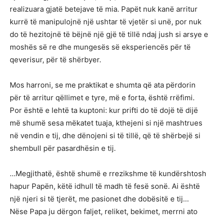
realizuara gjatë betejave të mia. Papët nuk kanë arritur
kurrë të manipulojnë një ushtar të vjetër si unë, por nuk
do të hezitojnë të bëjnë një gjë të tillë ndaj jush si arsye e
moshës së re dhe mungesës së eksperiencës për të
qeverisur, për të shërbyer.
Mos harroni, se me praktikat e shumta që ata përdorin
për të arritur qëllimet e tyre, më e forta, është rrëfimi.
Por është e lehtë ta kuptoni: kur prifti do të dojë të dijë
më shumë sesa mëkatet tuaja, kthejeni si një mashtrues
në vendin e tij, dhe dënojeni si të tillë, që të shërbejë si
shembull për pasardhësin e tij.
…Megjithatë, është shumë e rrezikshme të kundërshtosh
hapur Papën, këtë idhull të madh të fesë sonë. Ai është
një njeri si të tjerët, me pasionet dhe dobësitë e tij…
Nëse Papa ju dërgon faljet, reliket, bekimet, merrni ato