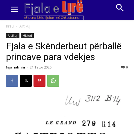
Kreu
Artikuj
Artikuj
Histori
Fjala e Skënderbeut përballë
princave para vdekjes
Nga
admin
-
21 Tetor 2025
0