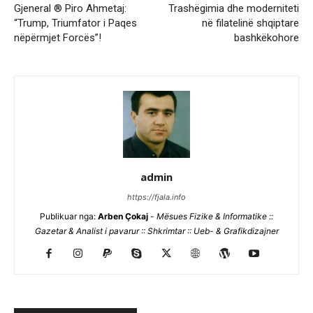
Gjeneral ® Piro Ahmetaj:
Trashëgimia dhe moderniteti
“Trump, Triumfator i Paqes
në filatelinë shqiptare
nëpërmjet Forcës”!
bashkëkohore
admin
https://fjala.info
Publikuar nga:
Arben Çokaj
-
Mësues Fizike & Informatike ::
Gazetar & Analist i pavarur :: Shkrimtar :: Ueb- & Grafikdizajner