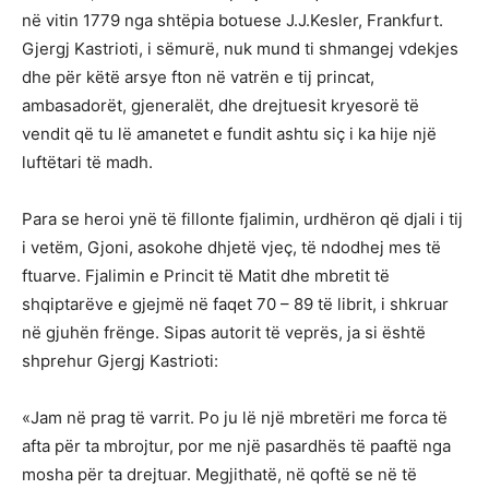
në vitin 1779 nga shtëpia botuese J.J.Kesler, Frankfurt.
Gjergj Kastrioti, i sëmurë, nuk mund ti shmangej vdekjes
dhe për këtë arsye fton në vatrën e tij princat,
ambasadorët, gjeneralët, dhe drejtuesit kryesorë të
vendit që tu lë amanetet e fundit ashtu siç i ka hije një
luftëtari të madh.
Para se heroi ynë të fillonte fjalimin, urdhëron që djali i tij
i vetëm, Gjoni, asokohe dhjetë vjeç, të ndodhej mes të
ftuarve. Fjalimin e Princit të Matit dhe mbretit të
shqiptarëve e gjejmë në faqet 70 – 89 të librit, i shkruar
në gjuhën frënge. Sipas autorit të veprës, ja si është
shprehur Gjergj Kastrioti:
«Jam në prag të varrit. Po ju lë një mbretëri me forca të
afta për ta mbrojtur, por me një pasardhës të paaftë nga
mosha për ta drejtuar. Megjithatë, në qoftë se në të