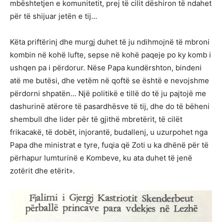
mbështetjen e komunitetit, prej të cilit dëshiron të ndahet
për të shijuar jetën e tij…
Këta priftërinj dhe murgj duhet të ju ndihmojnë të mbroni
kombin në kohë lufte, sepse në kohë paqeje po ky komb i
ushqen pa i përdorur. Nëse Papa kundërshton, bindeni
atë me butësi, dhe vetëm në qoftë se është e nevojshme
përdorni shpatën… Një politikë e tillë do të ju pajtojë me
dashurinë atërore të pasardhësve të tij, dhe do të bëheni
shembull dhe lider për të gjithë mbretërit, të cilët
frikacakë, të dobët, injorantë, budallenj, u uzurpohet nga
Papa dhe ministrat e tyre, fuqia që Zoti u ka dhënë për të
përhapur lumturinë e Kombeve, ku ata duhet të jenë
zotërit dhe etërit».