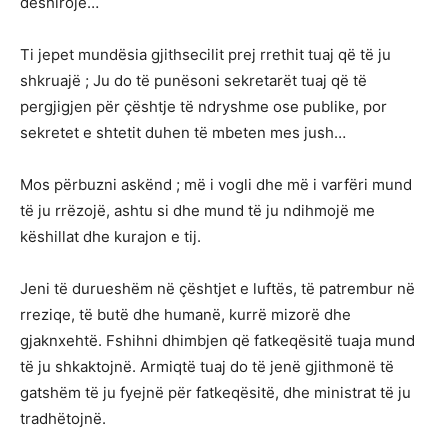
dëshirojë…
Ti jepet mundësia gjithsecilit prej rrethit tuaj që të ju
shkruajë ; Ju do të punësoni sekretarët tuaj që të
pergjigjen për çështje të ndryshme ose publike, por
sekretet e shtetit duhen të mbeten mes jush…
Mos përbuzni askënd ; më i vogli dhe më i varfëri mund
të ju rrëzojë, ashtu si dhe mund të ju ndihmojë me
këshillat dhe kurajon e tij.
Jeni të durueshëm në çështjet e luftës, të patrembur në
rreziqe, të butë dhe humanë, kurrë mizorë dhe
gjaknxehtë. Fshihni dhimbjen që fatkeqësitë tuaja mund
të ju shkaktojnë. Armiqtë tuaj do të jenë gjithmonë të
gatshëm të ju fyejnë për fatkeqësitë, dhe ministrat të ju
tradhëtojnë.