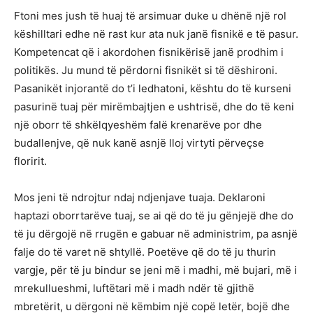
Ftoni mes jush të huaj të arsimuar duke u dhënë një rol
këshilltari edhe në rast kur ata nuk janë fisnikë e të pasur.
Kompetencat që i akordohen fisnikërisë janë prodhim i
politikës. Ju mund të përdorni fisnikët si të dëshironi.
Pasanikët injorantë do t’i ledhatoni, kështu do të kurseni
pasurinë tuaj për mirëmbajtjen e ushtrisë, dhe do të keni
një oborr të shkëlqyeshëm falë krenarëve por dhe
budallenjve, që nuk kanë asnjë lloj virtyti përveçse
floririt.
Mos jeni të ndrojtur ndaj ndjenjave tuaja. Deklaroni
haptazi oborrtarëve tuaj, se ai që do të ju gënjejë dhe do
të ju dërgojë në rrugën e gabuar në administrim, pa asnjë
falje do të varet në shtyllë. Poetëve që do të ju thurin
vargje, për të ju bindur se jeni më i madhi, më bujari, më i
mrekullueshmi, luftëtari më i madh ndër të gjithë
mbretërit, u dërgoni në këmbim një copë letër, bojë dhe