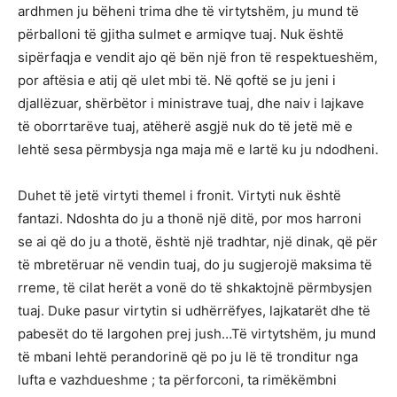
ardhmen ju bëheni trima dhe të virtytshëm, ju mund të
përballoni të gjitha sulmet e armiqve tuaj. Nuk është
sipërfaqja e vendit ajo që bën një fron të respektueshëm,
por aftësia e atij që ulet mbi të. Në qoftë se ju jeni i
djallëzuar, shërbëtor i ministrave tuaj, dhe naiv i lajkave
të oborrtarëve tuaj, atëherë asgjë nuk do të jetë më e
lehtë sesa përmbysja nga maja më e lartë ku ju ndodheni.
Duhet të jetë virtyti themel i fronit. Virtyti nuk është
fantazi. Ndoshta do ju a thonë një ditë, por mos harroni
se ai që do ju a thotë, është një tradhtar, një dinak, që për
të mbretëruar në vendin tuaj, do ju sugjerojë maksima të
rreme, të cilat herët a vonë do të shkaktojnë përmbysjen
tuaj. Duke pasur virtytin si udhërrëfyes, lajkatarët dhe të
pabesët do të largohen prej jush…Të virtytshëm, ju mund
të mbani lehtë perandorinë që po ju lë të tronditur nga
lufta e vazhdueshme ; ta përforconi, ta rimëkëmbni