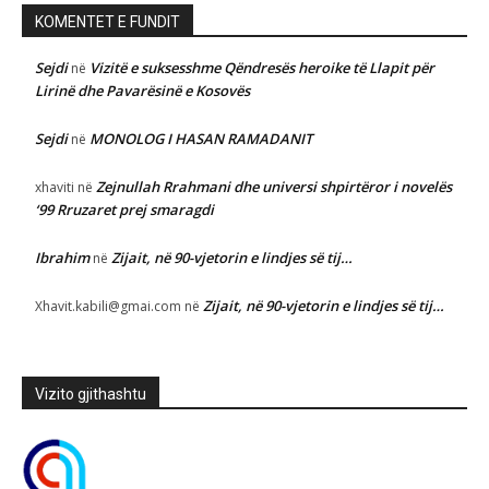
KOMENTET E FUNDIT
Sejdi
Vizitë e suksesshme Qëndresës heroike të Llapit për
në
Lirinë dhe Pavarësinë e Kosovës
Sejdi
MONOLOG I HASAN RAMADANIT
në
Zejnullah Rrahmani dhe universi shpirtëror i novelës
xhaviti
në
‘99 Rruzaret prej smaragdi
Ibrahim
Zijait, në 90-vjetorin e lindjes së tij…
në
Zijait, në 90-vjetorin e lindjes së tij…
Xhavit.kabili@gmai.com
në
Vizito gjithashtu