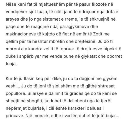
Nëse keni fat të mjaftueshëm për të pasur filozofë në
vendqeverisjet tuaja, të cilët janë të ndriçuar nga drita e
arsyes dhe jo nga sistemet e rreme, le të shkruajnë në
paqe dhe të reagojnë ndaj paragjykimeve dhe
makinacioneve të kujtdo që flet në emër të Zotit me
qëllim për të heshtur mbretin dhe drejtësinë. Ju do t’i
mbroni ata kundra zellit të tepruar të drejtuesve hipokritë
duke i shpërblyer me vende pune në gjykatat dhe oborret
tuaja.
Kur të ju flasin keq për dikë, ju do ta dëgjoni me gjysëm
veshi… Ju do të jeni të sjellshëm me të gjithë shtresat
popullore. Si arsye e dallimit të gradës që do të keni së
shpejti në shoqëri, ju duhet të dalloheni nga të tjerët
nëpërmjet bujarisë, i cili është karakteri dallues i
princave. Një monark, edhe i varfër, duhet të jetë bujar…