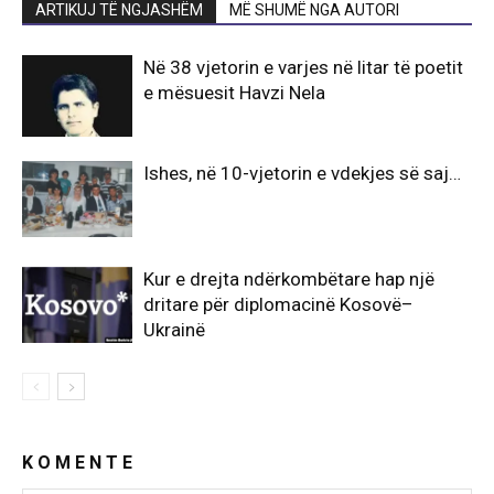
ARTIKUJ TË NGJASHËM
MË SHUMË NGA AUTORI
Në 38 vjetorin e varjes në litar të poetit
e mësuesit Havzi Nela
Ishes, në 10-vjetorin e vdekjes së saj…
Kur e drejta ndërkombëtare hap një
dritare për diplomacinë Kosovë–
Ukrainë
K O M E N T E