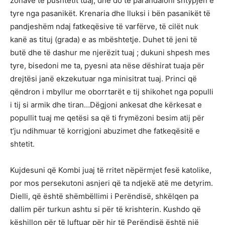
zonave të pushtetit tuaj, dhe do të parandaloni shtypjen e
tyre nga pasanikët. Krenaria dhe lluksi i bën pasanikët të
pandjeshëm ndaj fatkeqësive të varfërve, të cilët nuk
kanë as tituj (grada) e as mbështetje. Duhet të jeni të
butë dhe të dashur me njerëzit tuaj ; dukuni shpesh mes
tyre, bisedoni me ta, pyesni ata nëse dëshirat tuaja për
drejtësi janë ekzekutuar nga minisitrat tuaj. Princi që
qëndron i mbyllur me oborrtarët e tij shikohet nga populli
i tij si armik dhe tiran…Dëgjoni ankesat dhe kërkesat e
popullit tuaj me qetësi sa që ti frymëzoni besim atij për
t’ju ndihmuar të korrigjoni abuzimet dhe fatkeqësitë e
shtetit.
Kujdesuni që Kombi juaj të rritet nëpërmjet fesë katolike,
por mos persekutoni asnjeri që ta ndjekë atë me detyrim.
Dielli, që është shëmbëllimi i Perëndisë, shkëlqen pa
dallim për turkun ashtu si për të krishterin. Kushdo që
këshillon për të luftuar për hir të Perëndisë është një