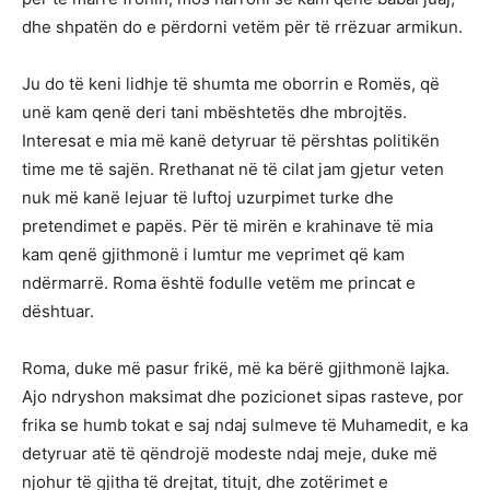
dhe shpatën do e përdorni vetëm për të rrëzuar armikun.
Ju do të keni lidhje të shumta me oborrin e Romës, që
unë kam qenë deri tani mbështetës dhe mbrojtës.
Interesat e mia më kanë detyruar të përshtas politikën
time me të sajën. Rrethanat në të cilat jam gjetur veten
nuk më kanë lejuar të luftoj uzurpimet turke dhe
pretendimet e papës. Për të mirën e krahinave të mia
kam qenë gjithmonë i lumtur me veprimet që kam
ndërmarrë. Roma është fodulle vetëm me princat e
dështuar.
Roma, duke më pasur frikë, më ka bërë gjithmonë lajka.
Ajo ndryshon maksimat dhe pozicionet sipas rasteve, por
frika se humb tokat e saj ndaj sulmeve të Muhamedit, e ka
detyruar atë të qëndrojë modeste ndaj meje, duke më
njohur të gjitha të drejtat, titujt, dhe zotërimet e