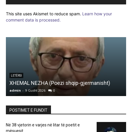
This site uses Akismet to reduce spam.
Learn how your
comment data is processed.
LETËRSI
XHEMAL NEZHA (Poezi shqip-gjermanisht)
I
admin
-
9 Gusht 2026
0
a
POSTIMET E FUNDIT
Në 38 vjetorin e varjes në litar të poetit e
mësuesit...