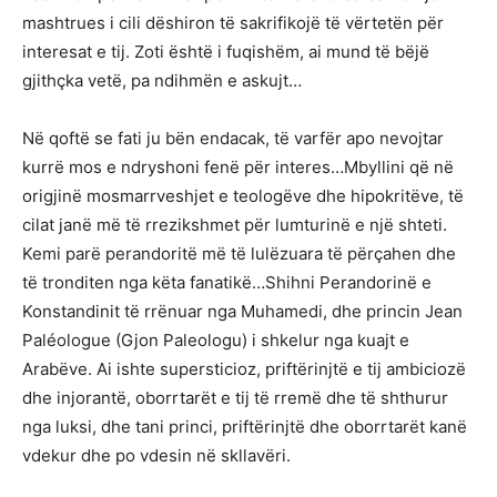
mashtrues i cili dëshiron të sakrifikojë të vërtetën për
interesat e tij. Zoti është i fuqishëm, ai mund të bëjë
gjithçka vetë, pa ndihmën e askujt…
Në qoftë se fati ju bën endacak, të varfër apo nevojtar
kurrë mos e ndryshoni fenë për interes…Mbyllini që në
origjinë mosmarrveshjet e teologëve dhe hipokritëve, të
cilat janë më të rrezikshmet për lumturinë e një shteti.
Kemi parë perandoritë më të lulëzuara të përçahen dhe
të tronditen nga këta fanatikë…Shihni Perandorinë e
Konstandinit të rrënuar nga Muhamedi, dhe princin Jean
Paléologue (Gjon Paleologu) i shkelur nga kuajt e
Arabëve. Ai ishte supersticioz, priftërinjtë e tij ambiciozë
dhe injorantë, oborrtarët e tij të rremë dhe të shthurur
nga luksi, dhe tani princi, priftërinjtë dhe oborrtarët kanë
vdekur dhe po vdesin në skllavëri.