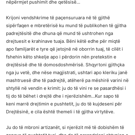
nëpërmjet pushimit dhe qetësisë…
Krijoni vendshkrime të paçensuruara në të gjithë
sipërfaqen e mbretërisë ku mund të publikohen të gjitha
padrejtësitë dhe dhuna që mund të ushtrohen nga
drejtuesit e krahinave tuaja. Bëni këtë edhe për miqtë
apo familjarët e tyre që jetojnë në oborrin tuaj, të cilët i
fshehin këto shkelje apo i përdorin nën pretekstin e
drejtësisë dhe të domosdoshmërisë. Shqyrtoni gjithçka
nga ju vetë, dhe nëse magjistrati, ushtari apo kleriku janë
mashtruesë dhe të padrejtë, atëherë pa mëshirë varini në
shtyllë në vendin e krimit: ju do të vini re se pasardhësi i
tij do të bëhet i drejtë dhe i njerëzishëm…Kur sapo të
keni marrë drejtimin e pushtetit, ju do të kujdeseni për
Drejtësinë, e cila është themeli i të gjitha virtytëve.
Ju do të mbroni artizanët, si njerëzit më të dobishëm të