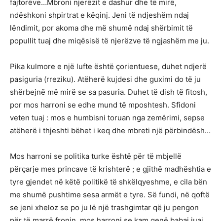
fajtorëve…Mbroni njerëzit e dashur dhe të mirë,
ndëshkoni shpirtrat e këqinj. Jeni të ndjeshëm ndaj
lëndimit, por akoma dhe më shumë ndaj shërbimit të
popullit tuaj dhe miqësisë të njerëzve të ngjashëm me ju.
Pika kulmore e një lufte është çorientuese, duhet ndjerë
pasiguria (rreziku). Atëherë kujdesi dhe guximi do të ju
shërbejnë më mirë se sa pasuria. Duhet të dish të fitosh,
por mos harroni se edhe mund të mposhtesh. Sfidoni
veten tuaj : mos e humbisni toruan nga zemërimi, sepse
atëherë i thjeshti bëhet i keq dhe mbreti një përbindësh…
Mos harroni se politika turke është për të mbjellë
përçarje mes princave të krishterë ; e gjithë madhështia e
tyre gjendet në këtë politikë të shkëlqyeshme, e cila bën
me shumë pushtime sesa armët e tyre. Së fundi, në qoftë
se jeni xheloz se po ju lë një trashgimtar që ju pengon
për të marrë fronin, mos harroni se kam qenë babai juaj,