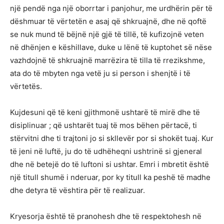
një pendë nga një oborrtar i panjohur, me urdhërin për të
dëshmuar të vërtetën e asaj që shkruajnë, dhe në qoftë
se nuk mund të bëjnë një gjë të tillë, të kufizojnë veten
në dhënjen e këshillave, duke u lënë të kuptohet së nëse
vazhdojnë të shkruajnë marrëzira të tilla të rrezikshme,
ata do të mbyten nga vetë ju si person i shenjtë i të
vërtetës.
Kujdesuni që të keni gjithmonë ushtarë të mirë dhe të
disiplinuar ; që ushtarët tuaj të mos bëhen përtacë, ti
stërvitni dhe ti trajtoni jo si skllevër por si shokët tuaj. Kur
të jeni në luftë, ju do të udhëheqni ushtrinë si gjeneral
dhe në betejë do të luftoni si ushtar. Emri i mbretit është
një titull shumë i nderuar, por ky titull ka peshë të madhe
dhe detyra të vështira për të realizuar.
Kryesorja është të pranohesh dhe të respektohesh në