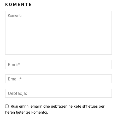
K O M E N T E
Ruaj emrin, emailin dhe uebfaqen në këtë shfletues për
herën tjetër që komentoj.