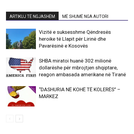
ARTIKUJ TË NGJASHËM
MË SHUMË NGA AUTORI
Vizitë e suksesshme Qëndresës
heroike të Llapit për Lirinë dhe
Pavarësinë e Kosovës
SHBA miratoi huanë 302 milionë
dollarëshe për mbrojtjen shqiptare,
reagon ambasada amerikane në Tiranë
“DASHURIA NË KOHË TË KOLERËS” –
MARKEZ