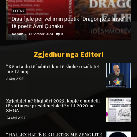
LETËRSI
Disa fjalë për vëllimin poetik “Dragonjtë e lirisë”
të poetit Avni Çunaku
admin
-
30 Shtator 2024
0
a
Zgjedhur nga EditorI
“Këneta do të habitet kur të shohë rezultatet
me 12 maj”
6 Maj 2025
Zgjedhjet në Shqipëri 2023, kopje e modelit
të votimeve presidenciale të vitit 2020 në
SHBA
24 Maj 2023
“HALLEXHIJTË E KULETËS ME ZENGIJTË