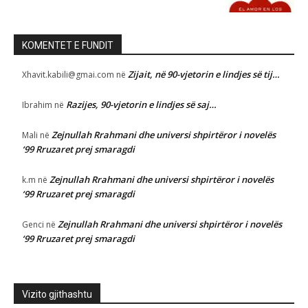
KOMENTET E FUNDIT
Zijait, në 90-vjetorin e lindjes së tij…
Xhavit.kabili@gmai.com
në
Razijes, 90-vjetorin e lindjes së saj…
Ibrahim
në
Zejnullah Rrahmani dhe universi shpirtëror i novelës
Mali
në
‘99 Rruzaret prej smaragdi
Zejnullah Rrahmani dhe universi shpirtëror i novelës
k.m
në
‘99 Rruzaret prej smaragdi
Zejnullah Rrahmani dhe universi shpirtëror i novelës
Genci
në
‘99 Rruzaret prej smaragdi
Vizito gjithashtu