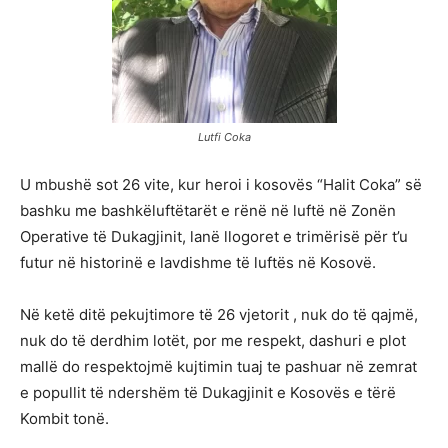
Lutfi Coka
U mbushë sot 26 vite, kur heroi i kosovës “Halit Coka” së
bashku me bashkëluftëtarët e rënë në luftë në Zonën
Operative të Dukagjinit, lanë llogoret e trimërisë për t’u
futur në historinë e lavdishme të luftës në Kosovë.
Në ketë ditë pekujtimore të 26 vjetorit , nuk do të qajmë,
nuk do të derdhim lotët, por me respekt, dashuri e plot
mallë do respektojmë kujtimin tuaj te pashuar në zemrat
e popullit të ndershëm të Dukagjinit e Kosovës e tërë
Kombit tonë.