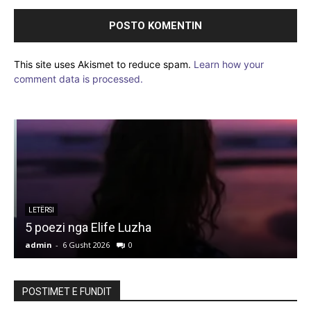
This site uses Akismet to reduce spam.
Learn how your
comment data is processed.
LETËRSI
5 poezi nga Elife Luzha
L
admin
-
6 Gusht 2026
0
a
POSTIMET E FUNDIT