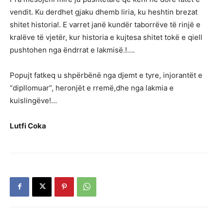
vendit. Ku derdhet gjaku dhemb liria, ku heshtin brezat
shitet historia!. E varret janë kundër taborrëve të rinjë e
kralëve të vjetër, kur historia e kujtesa shitet tokë e qiell
pushtohen nga ëndrrat e lakmisë.!….
Popujt fatkeq u shpërbënë nga djemt e tyre, injorantët e
“dipllomuar”, heronjët e rremë,dhe nga lakmia e
kuislingëve!…
Lutfi Coka