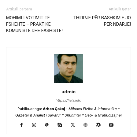
Artikulli përpara
Artikulli tjetër
MOHIMI I VOTIMIT TË
THIRRJE PËR BASHKIM E JO
FSHEHTË – PRAKTIKË
PËR NDARJE!
KOMUNISTE DHE FASHISTE!
admin
https://fjala.info
Publikuar nga:
Arben Çokaj
-
Mësues Fizike & Informatike ::
Gazetar & Analist i pavarur :: Shkrimtar :: Ueb- & Grafikdizajner