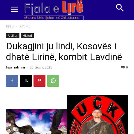
Kreu
Artikuj
Artikuj
Histori
Dukagjini ju lindi, Kosovës i
dhatë Lirinë, kombit Lavdinë
Nga
admin
-
23 Gusht 2025
0