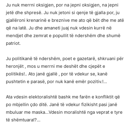
Ju nuk merrni oksigjen, por na jepni oksigjen, na jepni
jetë dhe shpresë. Ju nuk jetoni si qenje të gjalla por, ju
gjallëroni krenarinë e breznive me ato që bët dhe me atë
që na latë. Ju dhe amaneti juaj nuk vdesin kurrë në
mendjet dhe zemrat e popullit të ndershëm dhe shumë
patriot.
Ju politikanë të ndershëm, poet e gazetarë, shkruani për
heronjët , mos u merrni me deshët dhe cjepët e
politikës!.. Ato janë gjallë , por të vdekur se, kanë
pushtetin e parasë, por nuk kanë emër pozitiv.!…
Ata vdesin elektoralishtë bashk me farën e konfliktit që
po mbjellin çdo ditë. Janë të vdekur fizikisht pasi janë
mbuluar me maska…Vdesin moralishtë nga veprat e tyre
të shëmtuara!?…