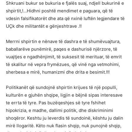
Shkruani bukur se bukuria e fjalës suaj, ndjell bukurinë e
shpirtit,!…Hidhni poshtë mendimet e paguara, që të
vdesin falsifikatorët dhe ata që nxinë luftën legjendare të
UÇk dhe militantët e gënjeshtrave .!!
Merrni shpirtin e nënave të dashra e të shumëvuajtura,
baballarëve punëmirë, paqes e dashurisë njërzore, të
vuajtjes e ngadhënjimit, të suksesit të merituar, të emrit
të skalitur në vepra frymëzues, që vinë nga vetmohimi,
sherbesa e mirë, humanizmi dhe drita e besimit.!!!
Politikanët që sundojnë shpirtin krijues të një populli,
kulturën e gjuhën shqipe, ligjin e bëjnë sipas interesave
te errta të tyre. Pas buzëqeshjes së tyre fshihet
hipokrizia, e madhe, dallimi politik, dhe diskriminimi
shoqëror. Keshtu ju leverdis të sundoinë, kështu ju dalin
mirë llogaritë. Këto nuk flasin shqip, nuk punojnë shqip,