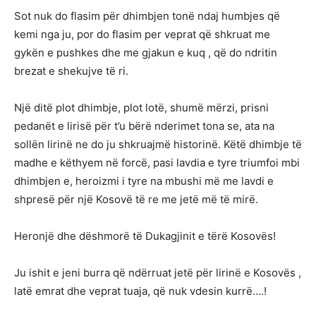
Sot nuk do flasim për dhimbjen tonë ndaj humbjes që
kemi nga ju, por do flasim per veprat që shkruat me
gykën e pushkes dhe me gjakun e kuq , që do ndritin
brezat e shekujve të ri.
Një ditë plot dhimbje, plot lotë, shumë mërzi, prisni
pedanët e lirisë për t’u bërë nderimet tona se, ata na
sollën lirinë ne do ju shkruajmë historinë. Këtë dhimbje të
madhe e këthyem në forcë, pasi lavdia e tyre triumfoi mbi
dhimbjen e, heroizmi i tyre na mbushi më me lavdi e
shpresë për një Kosovë të re me jetë më të mirë.
Heronjë dhe dëshmorë të Dukagjinit e tërë Kosovës!
Ju ishit e jeni burra që ndërruat jetë për lirinë e Kosovës ,
latë emrat dhe veprat tuaja, që nuk vdesin kurrë….!