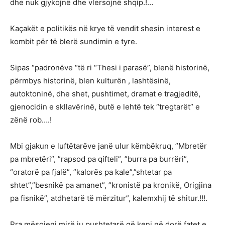
dhe nuk gjykojnë dhe vlersojnë shqip.!…
Kaçakët e politikës në krye të vendit shesin interest e
kombit për të blerë sundimin e tyre.
Sipas “padronëve “të ri “Thesi i parasë”, blenë historinë,
përmbys historinë, blen kulturën , lashtësinë,
autoktoninë, dhe shet, pushtimet, dramat e tragjeditë,
gjenocidin e skllavërinë, butë e lehtë tek “tregtarët” e
zënë rob….!
Mbi gjakun e luftëtarëve janë ulur këmbëkruq, ”Mbretër
pa mbretëri”, ”rapsod pa qifteli”, ”burra pa burrëri”,
“oratorë pa fjalë”, ”kalorës pa kale”,”shtetar pa
shtet”,”besnikë pa amanet”, ”kronistë pa kronikë, Origjina
pa fisnikë”, atdhetarë të mërzitur”, kalemxhij të shitur.!!!.
Pra mësojeni mirë ju pushtetarë që keni në dorë fatet e