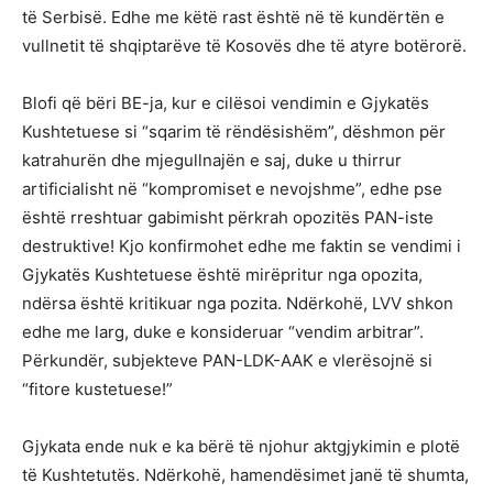
të Serbisë. Edhe me këtë rast është në të kundërtën e
vullnetit të shqiptarëve të Kosovës dhe të atyre botërorë.
Blofi që bëri BE-ja, kur e cilësoi vendimin e Gjykatës
Kushtetuese si “sqarim të rëndësishëm”, dëshmon për
katrahurën dhe mjegullnajën e saj, duke u thirrur
artificialisht në “kompromiset e nevojshme”, edhe pse
është rreshtuar gabimisht përkrah opozitës PAN-iste
destruktive! Kjo konfirmohet edhe me faktin se vendimi i
Gjykatës Kushtetuese është mirëpritur nga opozita,
ndërsa është kritikuar nga pozita. Ndërkohë, LVV shkon
edhe me larg, duke e konsideruar “vendim arbitrar”.
Përkundër, subjekteve PAN-LDK-AAK e vlerësojnë si
“fitore kustetuese!”
Gjykata ende nuk e ka bërë të njohur aktgjykimin e plotë
të Kushtetutës. Ndërkohë, hamendësimet janë të shumta,