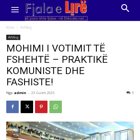
Kreu
Artikuj
Artikuj
MOHIMI I VOTIMIT TË
FSHEHTË – PRAKTIKË
KOMUNISTE DHE
FASHISTE!
Nga
admin
-
23 Gusht 2025
1