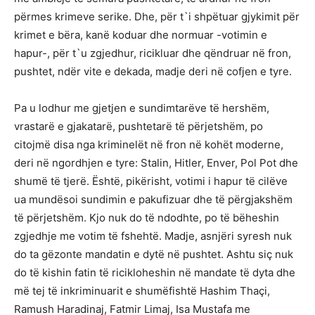
përmes krimeve serike. Dhe, për t`i shpëtuar gjykimit për
krimet e bëra, kanë koduar dhe normuar -votimin e
hapur-, për t`u zgjedhur, ricikluar dhe qëndruar në fron,
pushtet, ndër vite e dekada, madje deri në cofjen e tyre.
Pa u lodhur me gjetjen e sundimtarëve të hershëm,
vrastarë e gjakatarë, pushtetarë të përjetshëm, po
citojmë disa nga kriminelët në fron në kohët moderne,
deri në ngordhjen e tyre: Stalin, Hitler, Enver, Pol Pot dhe
shumë të tjerë. Është, pikërisht, votimi i hapur të cilëve
ua mundësoi sundimin e pakufizuar dhe të përgjakshëm
të përjetshëm. Kjo nuk do të ndodhte, po të bëheshin
zgjedhje me votim të fshehtë. Madje, asnjëri syresh nuk
do ta gëzonte mandatin e dytë në pushtet. Ashtu siç nuk
do të kishin fatin të ricikloheshin në mandate të dyta dhe
më tej të inkriminuarit e shumëfishtë Hashim Thaçi,
Ramush Haradinaj, Fatmir Limaj, Isa Mustafa me