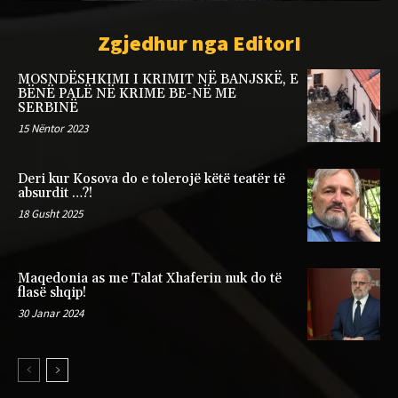
Zgjedhur nga EditorI
MOSNDËSHKIMI I KRIMIT NË BANJSKË, E
BËNË PALË NË KRIME BE-NË ME
SERBINË
15 Nëntor 2023
Deri kur Kosova do e tolerojë këtë teatër të
absurdit …?!
18 Gusht 2025
Maqedonia as me Talat Xhaferin nuk do të
flasë shqip!
30 Janar 2024