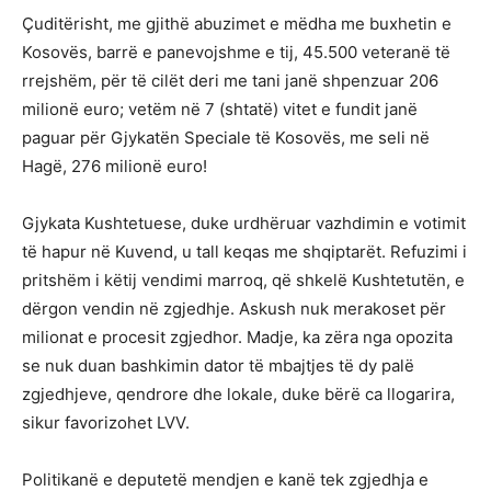
Çuditërisht, me gjithë abuzimet e mëdha me buxhetin e
Kosovës, barrë e panevojshme e tij, 45.500 veteranë të
rrejshëm, për të cilët deri me tani janë shpenzuar 206
milionë euro; vetëm në 7 (shtatë) vitet e fundit janë
paguar për Gjykatën Speciale të Kosovës, me seli në
Hagë, 276 milionë euro!
Gjykata Kushtetuese, duke urdhëruar vazhdimin e votimit
të hapur në Kuvend, u tall keqas me shqiptarët. Refuzimi i
pritshëm i këtij vendimi marroq, që shkelë Kushtetutën, e
dërgon vendin në zgjedhje. Askush nuk merakoset për
milionat e procesit zgjedhor. Madje, ka zëra nga opozita
se nuk duan bashkimin dator të mbajtjes të dy palë
zgjedhjeve, qendrore dhe lokale, duke bërë ca llogarira,
sikur favorizohet LVV.
Politikanë e deputetë mendjen e kanë tek zgjedhja e