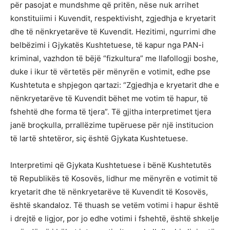
për pasojat e mundshme që pritën, nëse nuk arrihet
konstituiimi i Kuvendit, respektivisht, zgjedhja e kryetarit
dhe të nënkryetarëve të Kuvendit. Hezitimi, ngurrimi dhe
belbëzimi i Gjykatës Kushtetuese, të kapur nga PAN-i
kriminal, vazhdon të bëjë “fizkultura” me llafollogji boshe,
duke i ikur të vërtetës për mënyrën e votimit, edhe pse
Kushtetuta e shpjegon qartazi: “Zgjedhja e kryetarit dhe e
nënkryetarëve të Kuvendit bëhet me votim të hapur, të
fshehtë dhe forma të tjera”. Të gjitha interpretimet tjera
janë broçkulla, prrallëzime tupëruese për një institucion
të lartë shtetëror, siç është Gjykata Kushtetuese.
Interpretimi që Gjykata Kushtetuese i bënë Kushtetutës
të Republikës të Kosovës, lidhur me mënyrën e votimit të
kryetarit dhe të nënkryetarëve të Kuvendit të Kosovës,
është skandaloz. Të thuash se vetëm votimi i hapur është
i drejtë e ligjor, por jo edhe votimi i fshehtë, është shkelje