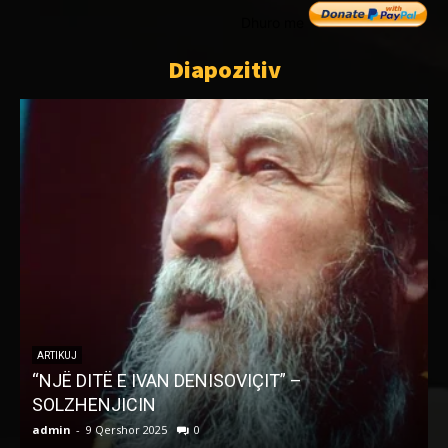
Dhuro me
Diapozitiv
ARTIKUJ
“NJË DITË E IVAN DENISOVIÇIT” –
T
SOLZHENJICIN
admin
-
9 Qershor 2025
0
a