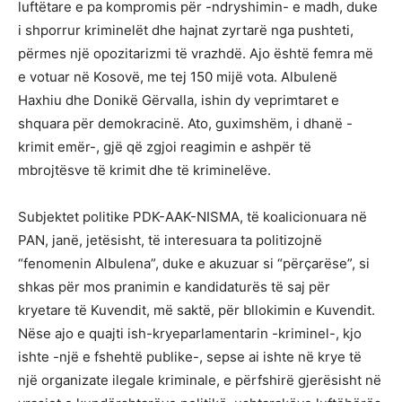
luftëtare e pa kompromis për -ndryshimin- e madh, duke
i shporrur kriminelët dhe hajnat zyrtarë nga pushteti,
përmes një opozitarizmi të vrazhdë. Ajo është femra më
e votuar në Kosovë, me tej 150 mijë vota. Albulenë
Haxhiu dhe Donikë Gërvalla, ishin dy veprimtaret e
shquara për demokracinë. Ato, guximshëm, i dhanë -
krimit emër-, gjë që zgjoi reagimin e ashpër të
mbrojtësve të krimit dhe të kriminelëve.
Subjektet politike PDK-AAK-NISMA, të koalicionuara në
PAN, janë, jetësisht, të interesuara ta politizojnë
“fenomenin Albulena”, duke e akuzuar si “përçarëse”, si
shkas për mos pranimin e kandidaturës të saj për
kryetare të Kuvendit, më saktë, për bllokimin e Kuvendit.
Nëse ajo e quajti ish-kryeparlamentarin -kriminel-, kjo
ishte -një e fshehtë publike-, sepse ai ishte në krye të
një organizate ilegale kriminale, e përfshirë gjerësisht në