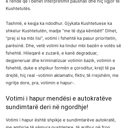
e rëndë që i bëhet interpretimit paushall dhe hiç ligjor të
Kushtetutës.
Tashmë, e keqja ka ndodhur. Gjykata Kushtetuese ka
shkelur Kushtetutën, madje “me të dyja këmbët!” Dihet,
“prej si ka mbi lisi”, votimi i fshehtë ka pasur prioritetin,
parësinë. Dhe, vetë votimi ka lindur mbi bazën e votës së
fshehtë. Hileqarë e zuzarë, e kanë degraduar,
degjeneruar dhe kriminalizuar votimin bazik, votimin e
fshehtë, duke e shpikur formën e çoroditur, krejt të pa
drejtë, hiç real -votimin aklamativ, fiktiv, të rrejshëm, me
ngritje dore, pra, votimin e hapur-.
Votimi i hapur mendësi e autokratëve
sundimtarë deri në ngordhje!
Votimi i hapur është shpikje e sundimtarëve autokratë,
me ambicje të sëmura pushtetare, të ardhur në fron