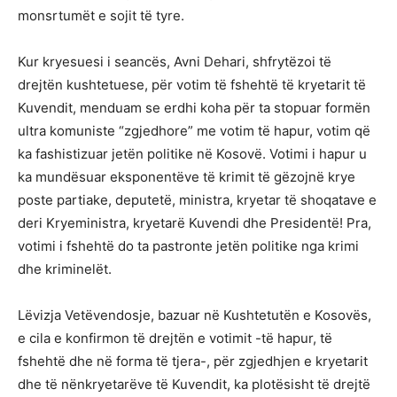
monsrtumët e sojit të tyre.
Kur kryesuesi i seancës, Avni Dehari, shfrytëzoi të
drejtën kushtetuese, për votim të fshehtë të kryetarit të
Kuvendit, menduam se erdhi koha për ta stopuar formën
ultra komuniste “zgjedhore” me votim të hapur, votim që
ka fashistizuar jetën politike në Kosovë. Votimi i hapur u
ka mundësuar eksponentëve të krimit të gëzojnë krye
poste partiake, deputetë, ministra, kryetar të shoqatave e
deri Kryeministra, kryetarë Kuvendi dhe Presidentë! Pra,
votimi i fshehtë do ta pastronte jetën politike nga krimi
dhe kriminelët.
Lëvizja Vetëvendosje, bazuar në Kushtetutën e Kosovës,
e cila e konfirmon të drejtën e votimit -të hapur, të
fshehtë dhe në forma të tjera-, për zgjedhjen e kryetarit
dhe të nënkryetarëve të Kuvendit, ka plotësisht të drejtë