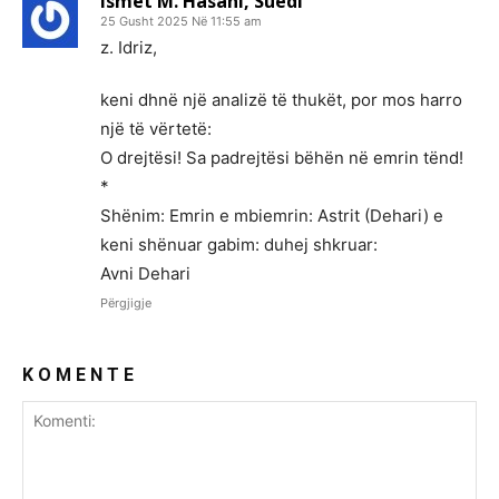
Ismet M. Hasani, Suedi
25 Gusht 2025 Në 11:55 am
z. Idriz,
keni dhnë një analizë të thukët, por mos harro
një të vërtetë:
O drejtësi! Sa padrejtësi bëhën në emrin tënd!
*
Shënim: Emrin e mbiemrin: Astrit (Dehari) e
keni shënuar gabim: duhej shkruar:
Avni Dehari
Përgjigje
K O M E N T E