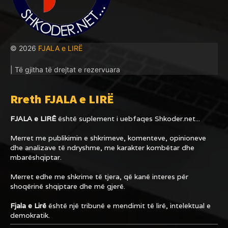
© 2026
FJALA e LIRË
| Të gjitha të drejtat e rezervuara
Rreth FJALA e LIRË
FJALA e LIRË
është suplement i uebfaqes
Shkoder.net...
Merret me publikimin e shkrimeve, komenteve, opinioneve
dhe analizave të ndryshme, me karakter kombëtar dhe
mbarëshqiptar.
Merret edhe me shkrime të tjera, që kanë interes për
shoqërinë shqiptare dhe më gjerë.
Fjala e Lirë
është një tribunë e mendimit të lirë, intelektual e
demokratik.