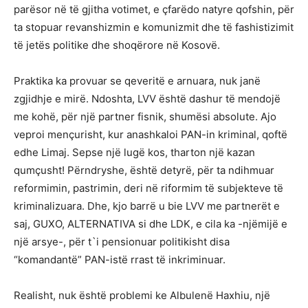
parësor në të gjitha votimet, e çfarëdo natyre qofshin, për
ta stopuar revanshizmin e komunizmit dhe të fashistizimit
të jetës politike dhe shoqërore në Kosovë.
Praktika ka provuar se qeveritë e arnuara, nuk janë
zgjidhje e mirë. Ndoshta, LVV është dashur të mendojë
me kohë, për një partner fisnik, shumësi absolute. Ajo
veproi mençurisht, kur anashkaloi PAN-in kriminal, qoftë
edhe Limaj. Sepse një lugë kos, tharton një kazan
qumçusht! Përndryshe, është detyrë, për ta ndihmuar
reformimin, pastrimin, deri në riformim të subjekteve të
kriminalizuara. Dhe, kjo barrë u bie LVV me partnerët e
saj, GUXO, ALTERNATIVA si dhe LDK, e cila ka -njëmijë e
një arsye-, për t`i pensionuar politikisht disa
“komandantë” PAN-istë rrast të inkriminuar.
Realisht, nuk është problemi ke Albulenë Haxhiu, një