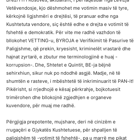
Vetëvendosje, kjo dëshmohet me votimin masiv të tyre,
kërkojnë ligjshmëri e drejtësi, të pranuar edhe nga
Kushtetuta vendore, siç është edhe e drejta e votimit të
fshehtë e demokratik. Për vite me radhë vazhdon të
bllokohet VETTING-u, BYROJA e Verifikimit të Pasurive të
Paligjshme, që prekin, kryesisht, kriminelët vrastarë dhe
hajnat zyrtarë, e zbutur me terminologjinë e huaj -
korrupsion-. Dhe, Shtetet e Quintit, BE-ja bëjnë
sehirxhiun, sikur nuk po ndodhë asgjë. Madje, në të
shumtën e rasteve, i mbështetë të inkriminuarit të PAN-it!
Pikërisht, si rrjedhojë e kësaj përkrahje, bojkotuesit
trimërohen dhe bllokojnë zgjedhjen e organeve
kuvendore, për muaj me radhë.
Përgjigja prepotente, mujshare, deri në cinizëm e
rrugaçëri e Gjykatës Kushtetuese, për shpalljen të
paligjshëm të -votimit të fshehtë-, pa u marrë me pikat