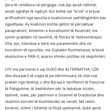
tjera të renditura në përgjigje, nuk jep asnjë ndihmë,
asnjë zgjidhje të ngërçit. Kjo është një “krizë” e krijuar
artificialisht nga opozita e koalicionuar jashtëligjshëm pas
zgjedhjeje. Ky koalicion kishte qëllim të përcaktuar
paraprakisht, bllokimin e konstituimit të Kuvendit, me
synim grabitjen në tavolinë, të fitores të Vetëvendosjes.
Dhe, kjo, ndonëse e bërë me paramendim dhe në
koordinim të opozitës, me Gjykatën Kushtetuese, krijesë
ekskluzive e PAN-it, acaron klimën politike në skajshmëri.
LVV me partneret e saj GUXO dhe ALTERNATIVA, LDK
dhe disa parti të vogla të pa inkriminuara, të cilat nuk
prekën nga Vetting-u dhe Byroja e Verifikimit të Pasurive
të Paligjshme, të bashkohen për ta tejkaluar krizën,
tashmë, reale, për pastrimin e Sistemit të Drejtësisë dhe
zbatimin korrekt të Kushtetutës së vendit. Në rastin
konkret, votimi i fshehtë ta fitojë qytetarinë, duke qenë