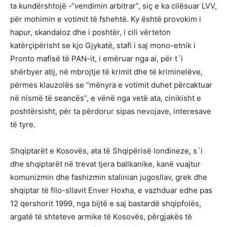
ta kundërshtojë -“vendimin arbitrar”, siç e ka cilësuar LVV,
për mohimin e votimit të fshehtë. Ky është provokim i
hapur, skandaloz dhe i poshtër, i cili vërteton
katërçipërisht se kjo Gjykatë, stafi i saj mono-etnik i
Pronto mafisë të PAN-it, i emëruar nga ai, për t`i
shërbyer atij, në mbrojtje të krimit dhe të kriminelëve,
përmes klauzolës se “mënyra e votimit duhet përcaktuar
në nismë të seancës”, e vënë nga vetë ata, cinikisht e
poshtërsisht, për ta përdorur sipas nevojave, interesave
të tyre.
Shqiptarët e Kosovës, ata të Shqipërisë londineze, s`i
dhe shqiptarët në trevat tjera ballkanike, kanë vuajtur
komunizmin dhe fashizmin stalinian jugosllav, grek dhe
shqiptar të filo-sllavit Enver Hoxha, e vazhduar edhe pas
12 qershorit 1999, nga bijtë e saj bastardë shqipfolës,
argatë të shteteve armike të Kosovës, përgjakës të