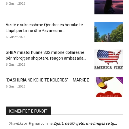
6 Gusht 2026
Vizitë e suksesshme Qëndresës heroike të
Llapit për Lirinë dhe Pavarësinë...
6 Gusht 2026
SHBA miratoi huanë 302 milionë dollarëshe
për mbrojtjen shqiptare, reagon ambasada...
6 Gusht 2026
“DASHURIA NË KOHË TË KOLERËS” – MARKEZ
6 Gusht 2026
KOMENTET E FUNDIT
Zijait, në 90-vjetorin e lindjes së tij…
Xhavit.kabili@gmai.com
në