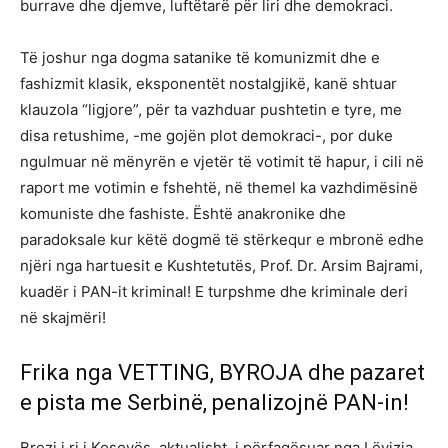
burrave dhe djemve, luftëtarë për liri dhe demokraci.
Të joshur nga dogma satanike të komunizmit dhe e
fashizmit klasik, eksponentët nostalgjikë, kanë shtuar
klauzola “ligjore”, për ta vazhduar pushtetin e tyre, me
disa retushime, -me gojën plot demokraci-, por duke
ngulmuar në mënyrën e vjetër të votimit të hapur, i cili në
raport me votimin e fshehtë, në themel ka vazhdimësinë
komuniste dhe fashiste. Është anakronike dhe
paradoksale kur këtë dogmë të stërkequr e mbronë edhe
njëri nga hartuesit e Kushtetutës, Prof. Dr. Arsim Bajrami,
kuadër i PAN-it kriminal! E turpshme dhe kriminale deri
në skajmëri!
Frika nga VETTING, BYROJA dhe pazaret
e pista me Serbinë, penalizojnë PAN-in!
Brezi i ri i Kosovës, aktualisht, i përfaqësuar nga Lëvizja