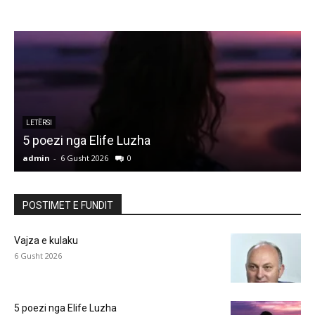
LETËRSI
5 poezi nga Elife Luzha
L
admin
-
6 Gusht 2026
0
a
POSTIMET E FUNDIT
Vajza e kulaku
6 Gusht 2026
5 poezi nga Elife Luzha