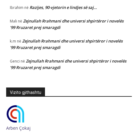
Razijes, 90-vjetorin e lindjes së saj…
Ibrahim
në
Zejnullah Rrahmani dhe universi shpirtëror i novelës
Mali
në
‘99 Rruzaret prej smaragdi
Zejnullah Rrahmani dhe universi shpirtëror i novelës
k.m
në
‘99 Rruzaret prej smaragdi
Zejnullah Rrahmani dhe universi shpirtëror i novelës
Genci
në
‘99 Rruzaret prej smaragdi
Vizito gjithashtu
Arben Çokaj