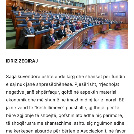
IDRIZ ZEQIRAJ
Saga kuvendore është ende larg dhe shanset për fundin
e saj nuk janë shpresëdhënëse. Pjesërisht, rrjedhojat
negative janë shpërfaqur, qoftë në aspektin material,
ekonomik dhe më shumë në imazhin dinjitar e moral. BE-
ja në vend të “këshillimeve” paushalle, gjithnjë, për të
bërë zgjidhje të shpejtë, qofshin ato edhe hiç parimore,
të shoqëruara me shantazhime, ashtu siç ngulmon edhe
me kërkesën absurde për bërjen e Asociacionit, në favor