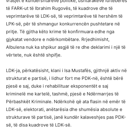
vrasjet e kundërshtarëve politikë, ushtarakëve luftëbërës
të FARK-ut të Ibrahim Rugovës, të kuadrove dhe të
veprimtarëve të LDK-së, të veprimtarëve të hershëm të
LPK-së, për të shmangur konkurrencën pushtetare në
pritje. Të gjitha këto krime të konfirmuara edhe nga
gjykatat vendore e ndërkombëtare. Rrjedhimisht,
Albulena nuk ka shpikur asgjë të re dhe deklarimi i një të
vërtete, nuk është shpifje.
LDK-ja, përkatësisht, klani i Isa Mustafës, gjithnjë aktiv në
strukturat e partisë, i lidhur fort me PDK-në, është bërë
pjesë e saj, duke i rehabilituar eksponentët e saj
kriminelë me kartelë, tashmë, pjesë e Ndërmarrjes të
Përbashkët Kriminale. Ndërkohë që ata flasin në emër të
LDK-së, elektorati, anëtarësia dhe shumësia absolute e
strukturave të partisë, janë kundër kalaveshjes pas PDK-
së, të disa kuadrove të LDK-së.