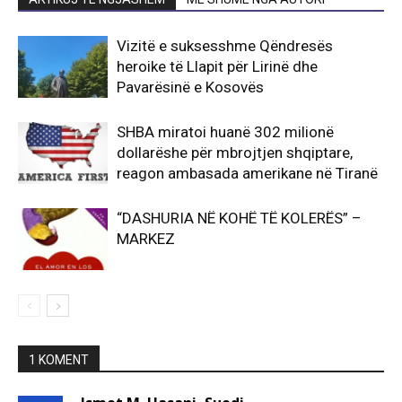
Vizitë e suksesshme Qëndresës
heroike të Llapit për Lirinë dhe
Pavarësinë e Kosovës
SHBA miratoi huanë 302 milionë
dollarëshe për mbrojtjen shqiptare,
reagon ambasada amerikane në Tiranë
“DASHURIA NË KOHË TË KOLERËS” –
MARKEZ
1 KOMENT