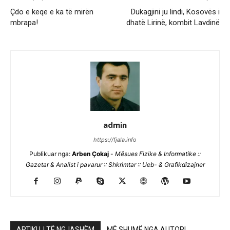
Çdo e keqe e ka të mirën
Dukagjini ju lindi, Kosovës i
mbrapa!
dhatë Lirinë, kombit Lavdinë
admin
https://fjala.info
Publikuar nga:
Arben Çokaj
-
Mësues Fizike & Informatike ::
Gazetar & Analist i pavarur :: Shkrimtar :: Ueb- & Grafikdizajner
ARTIKUJ TË NGJASHËM
MË SHUMË NGA AUTORI